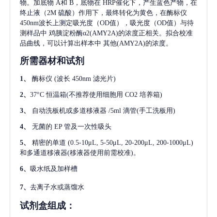
物。加底物 A和 B，底物在 HRP催化下，产生蓝色产物，在
终止液（2M 硫酸）作用下，最终转化为黄色，在酶标仪
450nm波长上测定吸光度（OD值），吸光度（OD值）与待
测样品中
鸡胰淀粉酶α2(AMY2A)
的浓度正相关。拟合校准
品曲线，可以计算出样本中
其他(AMY2A)
的浓度。
所需器材和试剂
1、
酶标仪
(波长 450nm 滤光片)
2、
37°C 恒温箱(不推荐使用细胞用 CO2 培养箱)
3、
自动洗板机或多道移液器
/5ml 滴管(手工洗板用)
4、
无菌的
EP 管及一次性吸头
5、
精密的单道
(0.5-10μL, 5-50μL, 20-200μL, 200-1000μL)
和多通道移液器(移液器使用前需校准)。
6、
吸水纸及加样槽
7、
去离子水或蒸馏水
试剂盒组成：