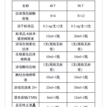
名称
48Ｔ
96Ｔ
抗体预包被酶
8×6
8×12
标板
冻干标准品
0.5 ng/支×2支
0.5 ng/支×3支
标准品
&标本
12ml×1瓶
20ml×1瓶
通用稀释液
浓缩生物素化
1支(规格见标
1支(规格见标
抗体
签）
签）
生物素化抗体
10ml×1瓶
16ml×1瓶
稀释液
1支(规格见标
1支(规格见标
浓缩酶结合物
签）
签）
酶结合物稀释
10ml×1瓶
16ml×1瓶
液
浓缩洗涤液
20×
25ml×1瓶
50ml×1瓶
显色底物
(
TMB
)
6ml×1瓶
12ml×1瓶
反应终止液
具