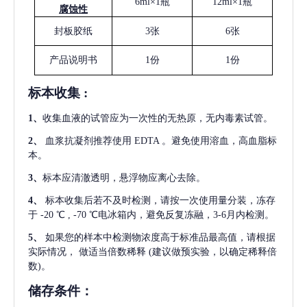
6ml×1瓶
12ml×1瓶
腐蚀性
封板胶纸
3张
6张
产品说明书
1份
1份
标本收集
:
1
、
收集血液的试管应为一次性的无热原，无内毒素试管。
2
、
血浆抗凝剂推荐使用
EDTA 。避免使用溶血，高血脂标
本。
3
、
标本应清澈透明，悬浮物应离心去除。
4
、
标本收集后若不及时检测，请按一次使用量分装，冻存
于
-20 ℃ , -70 ℃电冰箱内，避免反复冻融，3-6月内检测。
5
、
如果您的样本中检测物浓度高于标准品最高值，请根据
实际情况，
做适当倍数稀释
(建议做预实验，以确定稀释倍
数)。
储存条件：