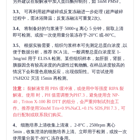
另外建议在裂解液中加入蛋白酶抑制剂，如 1mM PMSF。
3.3、
可再利用超声破碎或反复冻融进一步处理
(超声破碎
过程中，需冰浴降温；反复冻融法可重复2次)。
3.4、
将制备好的匀浆液于
5000×g 离心 5 分钟，留取上清
即可检测。或按一次使用量分装冻存于-20°C 或-80°C。
3.5、
根据实验需要，组织匀浆样本可先测定总蛋白浓度
,以
便于数据分析，推荐 BCA 法。一般调整总蛋白浓度至 1-
3mg/ml 用于 ELISA 检测。某些组织样本，如肝脏，肾脏，
胰腺因含有较高浓度的内源性过氧物酶, 在样品浓度较高的
情况下会和显色底物反应，出现假阳性。可尝试使用
1%H2O2 灭活 15min 再检测。
注意：
裂解液常用
PBS 缓冲液，或使用中等强度 RIPA 裂
解液。使用 时，PH 值需调整为PH7.3，避免使用含 NP-
40，Triton X-100 和 DTT 的组分，会严重抑制试剂盒工
作。推荐使用50mM Tris+0.9%NaCL+0.1% SDS,PH 7.3，可
自行配制或联系我们购买。
4、
细胞培养上清收集上清液，
2-8°C，2500rpm 离心
5min，收集澄清的细胞培养上清。立即用于检测，或按一次
使用量分装于-80°C 冻存备用。