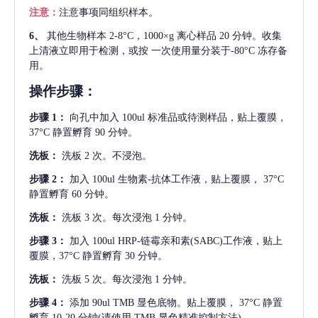
注意：
注意事项同组织样本。
6、
其他生物样本
2-8°C，1000×g 离心样品 20 分钟。收集
上清液立即用于检测，或按 一次使用量分装于-80°C 冻存备
用。
操作步骤：
步骤
1：
向孔中加入
100ul 标准品或待测样品，贴上覆膜，
37°C 静置孵育 90 分钟。
洗板：
洗板
2 次。不浸泡。
步骤
2：
加入
100ul 生物素-抗体工作液，贴上覆膜， 37°C
静置孵育 60 分钟。
洗板：
洗板
3 次。每次浸泡 1 分钟。
步骤
3：
加入
100ul HRP-链霉亲和素(SABC)工作液，贴上
覆膜，37°C 静置孵育 30 分钟。
洗板：
洗板
5 次。每次浸泡 1 分钟。
步骤
4：
添加
90ul TMB 显色底物。贴上覆膜， 37°C 静置
孵育 10-20 分钟(请使用 TMB 显色精准控制方法)。