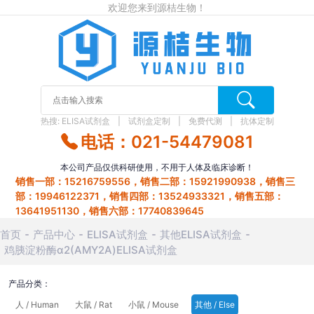
欢迎您来到源桔生物！
热搜:
ELISA试剂盒
试剂盒定制
免费代测
抗体定制
电话：021-54479081
本公司产品仅供科研使用，不用于人体及临床诊断！
销售一部：15216759556，销售二部：15921990938，销售三
部：19946122371，销售四部：13524933321，销售五部：
13641951130，销售六部：17740839645
首页
产品中心
ELISA试剂盒
其他ELISA试剂盒
鸡胰淀粉酶α2(AMY2A)ELISA试剂盒
产品分类：
人 / Human
大鼠 / Rat
小鼠 / Mouse
其他 / Else