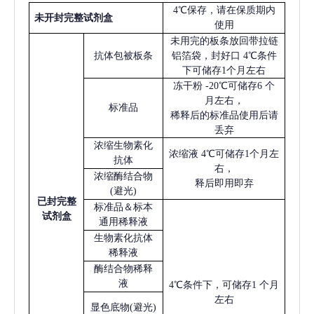
4℃保存，请在保质期内
未开封完整试剂盒
使用
未用完的板条放回带拉链
抗体包被板条
铝箔袋，封好口
4℃条件
下可储存1个月左右
冻干粉
-20℃可储存6 个
月左右，
标准品
稀释后的标准品使用后请
丢弃
浓缩生物素化
浓缩液
4℃可储存1个月左
抗体
右，
浓缩酶结合物
释后即用即弃
(避光)
已
封完整
标准品＆标本
试剂盒
通用稀释液
生物素化抗体
稀释液
酶结合物稀释
液
4℃条件下，可储存1 个月
左右
显色底物
(避光)