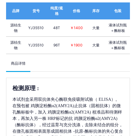
纯度/规
品牌
货号
价格
库存
包装
格
源桔生
液体试剂瓶
YJ35510
48T
￥1400
大量
物
＋酶标板
源桔生
液体试剂瓶
YJ35510
96T
￥1900
大量
物
＋酶标板
商品详情
检测原理
:
本试剂盒采用双抗体夹心酶联免疫吸附试验（
ELISA）。
在预包被
鸡胰淀粉酶α2(AMY2A)
止抗体（固相抗体）的微
孔酶标板中，加入
鸡胰淀粉酶α2(AMY2A)
校准品和待测样
本，再加入另一株
HRP标记的抗
鸡胰淀粉酶α2(AMY2A)
（酶标抗体），经过温育与充分洗涤，去除未结合的组分，
在微孔板固相表面形成固相抗体
-抗原-酶标抗体的夹心复合