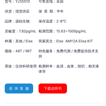
货号：YJ35510
可售卖地：全国
供货：现货供应
保 质 期：半年
品牌：源桔生物
保存温度：2-8℃
灵敏度：7.82pg/mL
检测范围：15.63~1000pg/mL
种属：其他 / Else
简索英文：Else AMY2A Elisa KIT
规格：48T / 96T
特色服务：免费代测 / 免费提供技术支
持
用途：仅供科研使用
检测样本：血清，血浆，组织，相关液
体等
咨 询 客 服
下载说明书