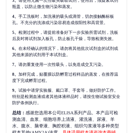
3、
请使用无菌一次性吸头吸取试剂，使用后，须旋紧试剂
瓶盖，以防止微生物污染和蒸发。
4、
手工洗板时，加洗液的吸头或滴管，切勿接触酶标板
孔。不充分的洗涤或污染容易造成假阳性和高背景。
5、
检测过程中，请提前准备好下一步实验所需试剂，洗板
后及时将试剂加入板孔，防止板孔干燥，导致检测失效。
6、
在未经确认的情况下，请勿将其他批次试剂盒的试剂或
其他来源的试剂用于本试剂盒。
7、
请勿重复使用一次性吸头，以免造成交叉污染。
8、
加样完成，贴覆膜以防孵育过程样品的蒸发，在推荐温
度下完成孵育过程。
9、
试验中请穿实验服、戴口罩、手套等，做好防护工作。
特别是检测血液或者其他体液样品时，请按生物试验室安全
防护条例执行。
总结：
感谢您选用本公司ELISA系列产品。本产品可检
测血清、血浆、细胞培养上清液、灌洗液、尿液、羊
水、腹水、脑脊液、胸腔积液、组织匀浆液等多种类型
样本其他(AMY2A)浓度，
具体适用样本请咨询本商铺
。