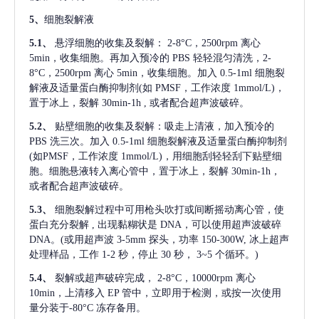
5、
细胞裂解液
5.1、
悬浮细胞的收集及裂解：
2-8°C，2500rpm 离心
5min，收集细胞。再加入预冷的 PBS 轻轻混匀清洗，2-
8°C，2500rpm 离心 5min，收集细胞。加入 0.5-1ml 细胞裂
解液及适量蛋白酶抑制剂(如 PMSF，工作浓度 1mmol/L)，
置于冰上，裂解 30min-1h , 或者配合超声波破碎。
5.2、
贴壁细胞的收集及裂解：吸走上清液，加入预冷的
PBS 洗三次。加入 0.5-1ml 细胞裂解液及适量蛋白酶抑制剂
(如PMSF，工作浓度 1mmol/L)，用细胞刮轻轻刮下贴壁细
胞。细胞悬液转入离心管中，置于冰上，裂解 30min-1h，
或者配合超声波破碎。
5.3、
细胞裂解过程中可用枪头吹打或间断摇动离心管，使
蛋白充分裂解
, 出现黏糊状是 DNA，可以使用超声波破碎
DNA。(或用超声波 3-5mm 探头，功率 150-300W, 冰上超声
处理样品，工作 1-2 秒，停止 30 秒， 3~5 个循环。)
5.4、
裂解或超声破碎完成，
2-8°C，10000rpm 离心
10min，上清移入 EP 管中，立即用于检测，或按一次使用
量分装于-80°C 冻存备用。