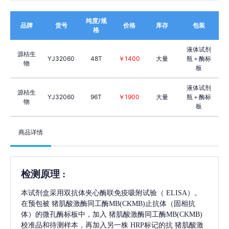
纯度/规
品牌
货号
价格
库存
包装
格
液体试剂
源桔生
YJ32060
48T
￥1400
大量
瓶＋酶标
物
板
液体试剂
源桔生
YJ32060
96T
￥1900
大量
瓶＋酶标
物
板
商品详情
检测原理
:
本试剂盒采用双抗体夹心酶联免疫吸附试验（
ELISA）。
在预包被
猪肌酸激酶同工酶MB(CKMB)
止抗体（固相抗
体）的微孔酶标板中，加入
猪肌酸激酶同工酶MB(CKMB)
校准品和待测样本，再加入另一株
HRP标记的抗
猪肌酸激