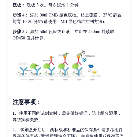
洗板：
洗板
5 次。每次浸泡 1 分钟。
步骤
4：
添加
90ul TMB 显色底物。贴上覆膜， 37°C 静置
孵育 10-20 分钟(请使用 TMB 显色精准控制方法)。
步骤
5：
添加
50ul 反应终止液。立即在 450nm 处读取
OD450 值并计算。
注意事项
：
1、
使用不同的试剂盒时，需先做好标记，防止组分混用，
导致实验失败。
2、
试剂盒开启后，酶标板和标准品的保存条件请参考组件
保存条件表格
(受潮后活性会下降)。如发生使用或保存不当