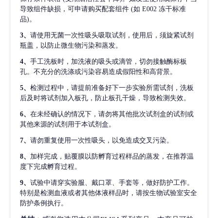
导致组件缺损，可申请购买配套组件
(如 E002 冻干标准
品)。
3、
请使用无菌一次性吸头吸取试剂，使用后，须旋紧试剂
瓶盖，以防止微生物污染和蒸发。
4、
手工洗板时，加洗液的吸头或滴管，切勿接触酶标板
孔。不充分的洗涤或污染容易造成假阳性和高背景。
5、
检测过程中，请提前准备好下一步实验所需试剂，洗板
后及时将试剂加入板孔，防止板孔干燥，导致检测失效。
6、
在未经确认的情况下，请勿将其他批次试剂盒的试剂或
其他来源的试剂用于本试剂盒。
7、
请勿重复使用一次性吸头，以免造成交叉污染。
8、
加样完成，贴覆膜以防孵育过程样品的蒸发，在推荐温
度下完成孵育过程。
9、
试验中请穿实验服、戴口罩、手套等，做好防护工作。
特别是检测血液或者其他体液样品时，请按生物试验室安全
防护条例执行。