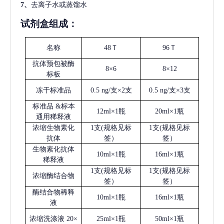
7、
去离子水或蒸馏水
试剂盒组成：
名称
48Ｔ
96Ｔ
抗体预包被酶
8×6
8×12
标板
冻干标准品
0.5 ng/支×2支
0.5 ng/支×3支
标准品
&标本
12ml×1瓶
20ml×1瓶
通用稀释液
浓缩生物素化
1支(规格见标
1支(规格见标
抗体
签）
签）
生物素化抗体
10ml×1瓶
16ml×1瓶
稀释液
1支(规格见标
1支(规格见标
浓缩酶结合物
签）
签）
酶结合物稀释
10ml×1瓶
16ml×1瓶
液
浓缩洗涤液
20×
25ml×1瓶
50ml×1瓶