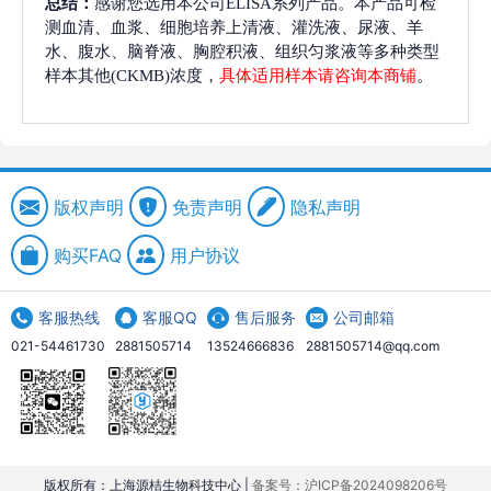
总结：
感谢您选用本公司ELISA系列产品。本产品可检
测血清、血浆、细胞培养上清液、灌洗液、尿液、羊
水、腹水、脑脊液、胸腔积液、组织匀浆液等多种类型
样本其他(CKMB)浓度，
具体适用样本请咨询本商铺
。
版权声明
免责声明
隐私声明
购买FAQ
用户协议
客服热线
客服QQ
售后服务
公司邮箱
021-54461730
2881505714
13524666836
2881505714@qq.com
版权所有：上海源桔生物科技中心 |
备案号：沪ICP备2024098206号