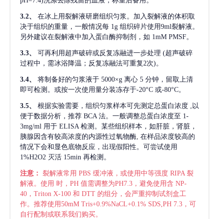
pH=7.4)洗涤去除残留的血液，称重后备用。
3.2、
在冰上用裂解液研磨组织匀浆。加入裂解液的体积取
决于组织的重量，一般情况每
1g 组织碎片使用9ml裂解液。
另外建议在裂解液中加入蛋白酶抑制剂，如 1mM PMSF。
3.3、
可再利用超声破碎或反复冻融进一步处理
(超声破碎
过程中，需冰浴降温；反复冻融法可重复2次)。
3.4、
将制备好的匀浆液于
5000×g 离心 5 分钟，留取上清
即可检测。或按一次使用量分装冻存于-20°C 或-80°C。
3.5、
根据实验需要，组织匀浆样本可先测定总蛋白浓度
,以
便于数据分析，推荐 BCA 法。一般调整总蛋白浓度至 1-
3mg/ml 用于 ELISA 检测。某些组织样本，如肝脏，肾脏，
胰腺因含有较高浓度的内源性过氧物酶, 在样品浓度较高的
情况下会和显色底物反应，出现假阳性。可尝试使用
1%H2O2 灭活 15min 再检测。
注意：
裂解液常用
PBS 缓冲液，或使用中等强度 RIPA 裂
解液。使用 时，PH 值需调整为PH7.3，避免使用含 NP-
40，Triton X-100 和 DTT 的组分，会严重抑制试剂盒工
作。推荐使用50mM Tris+0.9%NaCL+0.1% SDS,PH 7.3，可
自行配制或联系我们购买。