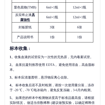
显色底物
(
TMB
)
6ml×1瓶
12ml×1瓶
反应终止液
具
6ml×1瓶
12ml×1瓶
腐蚀性
封板胶纸
3张
6张
产品说明书
1份
1份
标本收集
:
1
、
收集血液的试管应为一次性的无热原，无内毒素试管。
2
、
血浆抗凝剂推荐使用
EDTA 。避免使用溶血，高血脂标
本。
3
、
标本应清澈透明，悬浮物应离心去除。
4
、
标本收集后若不及时检测，请按一次使用量分装，冻存
于
-20 ℃ , -70 ℃电冰箱内，避免反复冻融，3-6月内检测。
5
、
如果您的样本中检测物浓度高于标准品最高值，请根据
实际情况，
做适当倍数稀释
(建议做预实验，以确定稀释倍