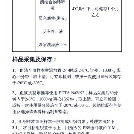
酶结合物稀释
液
4℃条件下，可储存1 个月
左右
显色底物
(避光)
反应终止液
浓缩洗涤液
20×
样品采集及保存
：
1、
血清全血样本室温放置
2小时或 2-8°C 过夜。1000×g 离
心20分钟，取上清。可立即检测，或按一次使用量分装冻存
于-20°C 或-80°C。
2、
血浆抗凝剂推荐使用
EDTA-Na2/K2，样品采集后30分
钟内于2-8°C，1000×g 离心15分钟，取上清。可立即检测，
或按一次使用量分装冻存于-20°C 或-80°C。其他抗凝剂的使
用及选择请查看样品制备指南。
3、
组织样本组织样本一般制成组织匀浆，处理方法如下：
3.1、
将目标组织置于冰上，用预冷的
PBS缓冲液(0.01M，