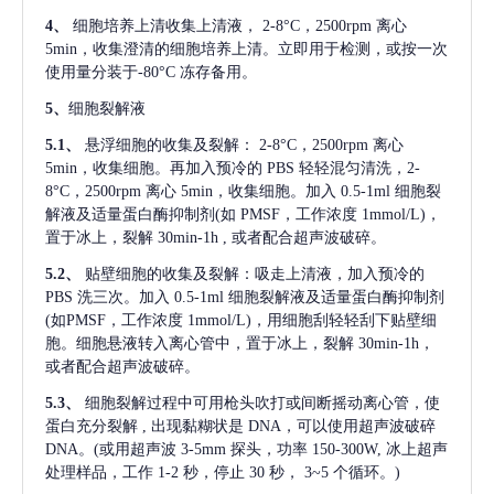
4、
细胞培养上清收集上清液，
2-8°C，2500rpm 离心
5min，收集澄清的细胞培养上清。立即用于检测，或按一次
使用量分装于-80°C 冻存备用。
5、
细胞裂解液
5.1、
悬浮细胞的收集及裂解：
2-8°C，2500rpm 离心
5min，收集细胞。再加入预冷的 PBS 轻轻混匀清洗，2-
8°C，2500rpm 离心 5min，收集细胞。加入 0.5-1ml 细胞裂
解液及适量蛋白酶抑制剂(如 PMSF，工作浓度 1mmol/L)，
置于冰上，裂解 30min-1h , 或者配合超声波破碎。
5.2、
贴壁细胞的收集及裂解：吸走上清液，加入预冷的
PBS 洗三次。加入 0.5-1ml 细胞裂解液及适量蛋白酶抑制剂
(如PMSF，工作浓度 1mmol/L)，用细胞刮轻轻刮下贴壁细
胞。细胞悬液转入离心管中，置于冰上，裂解 30min-1h，
或者配合超声波破碎。
5.3、
细胞裂解过程中可用枪头吹打或间断摇动离心管，使
蛋白充分裂解
, 出现黏糊状是 DNA，可以使用超声波破碎
DNA。(或用超声波 3-5mm 探头，功率 150-300W, 冰上超声
处理样品，工作 1-2 秒，停止 30 秒， 3~5 个循环。)