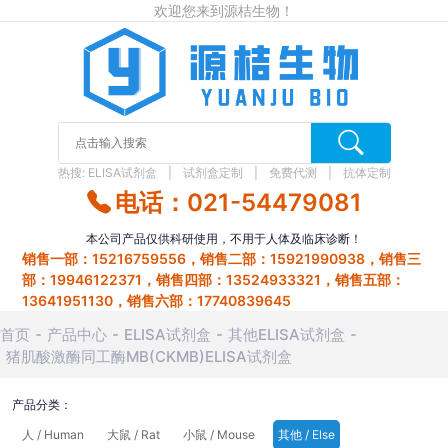
欢迎您来到源桔生物！
热搜:
ELISA试剂盒
试剂盒定制
免费代测
抗体定制
电话：021-54479081
本公司产品仅供科研使用，不用于人体及临床诊断！
销售一部：15216759556，销售二部：15921990938，销售三
部：19946122371，销售四部：13524933321，销售五部：
13641951130，销售六部：17740839645
首页
产品中心
ELISA试剂盒
其他ELISA试剂盒
猪肌酸激酶同工酶MB(CKMB)ELISA试剂盒
产品分类：
人 / Human
大鼠 / Rat
小鼠 / Mouse
其他 / Else