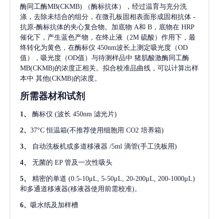
酶同工酶MB(CKMB)
（酶标抗体），经过温育与充分洗
涤，去除未结合的组分，在微孔板固相表面形成固相抗体
-
抗原-酶标抗体的夹心复合物。加底物 A和 B，底物在 HRP
催化下，产生蓝色产物，在终止液（2M 硫酸）作用下，最
终转化为黄色，在酶标仪 450nm波长上测定吸光度（OD
值），吸光度（OD值）与待测样品中
猪肌酸激酶同工酶
MB(CKMB)
的浓度正相关。拟合校准品曲线，可以计算出样
本中
其他(CKMB)
的浓度。
所需器材和试剂
1、
酶标仪
(波长 450nm 滤光片)
2、
37°C 恒温箱(不推荐使用细胞用 CO2 培养箱)
3、
自动洗板机或多道移液器
/5ml 滴管(手工洗板用)
4、
无菌的
EP 管及一次性吸头
5、
精密的单道
(0.5-10μL, 5-50μL, 20-200μL, 200-1000μL)
和多通道移液器(移液器使用前需校准)。
6、
吸水纸及加样槽