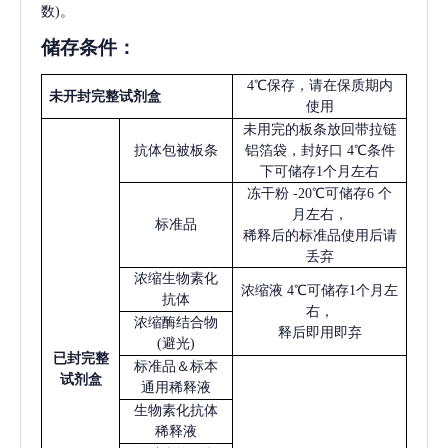
数)。
储存条件：
4℃保存，请在保质期内
未开封完整试剂盒
使用
未用完的板条放回带拉链
抗体包被板条
铝箔袋，封好口
4℃条件
下可储存1个月左右
冻干粉
-20℃可储存6 个
月左右，
标准品
稀释后的标准品使用后请
丢弃
浓缩生物素化
浓缩液
4℃可储存1个月左
抗体
右，
浓缩酶结合物
释后即用即弃
(避光)
已
封完整
标准品＆标本
试剂盒
通用稀释液
生物素化抗体
稀释液