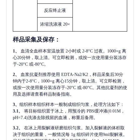
反应终止液
浓缩洗涤液
20×
样品采集及保存
：
1、
血清全血样本室温放置
2小时或 2-8°C 过夜。1000×g 离
心20分钟，取上清。可立即检测，或按一次使用量分装冻存
于-20°C 或-80°C。
2、
血浆抗凝剂推荐使用
EDTA-Na2/K2，样品采集后30分
钟内于2-8°C，1000×g 离心15分钟，取上清。可立即检测，
或按一次使用量分装冻存于-20°C 或-80°C。其他抗凝剂的使
用及选择请查看样品制备指南。
3、
组织样本组织样本一般制成组织匀浆，处理方法如下：
3.1、
将目标组织置于冰上，用预冷的
PBS缓冲液(0.01M，
pH=7.4)洗涤去除残留的血液，称重后备用。
3.2、
在冰上用裂解液研磨组织匀浆。加入裂解液的体积取
决于组织的重量，一般情况每
1g 组织碎片使用9ml裂解液。