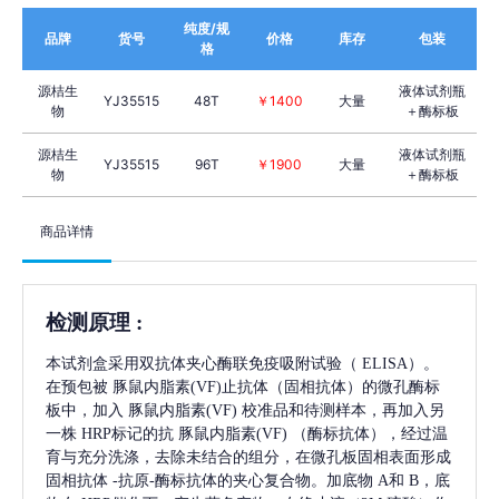
纯度/规
品牌
货号
价格
库存
包装
格
源桔生
液体试剂瓶
YJ35515
48T
￥1400
大量
物
＋酶标板
源桔生
液体试剂瓶
YJ35515
96T
￥1900
大量
物
＋酶标板
商品详情
检测原理
:
本试剂盒采用双抗体夹心酶联免疫吸附试验（
ELISA）。
在预包被
豚鼠内脂素(VF)
止抗体（固相抗体）的微孔酶标
板中，加入
豚鼠内脂素(VF)
校准品和待测样本，再加入另
一株
HRP标记的抗
豚鼠内脂素(VF)
（酶标抗体），经过温
育与充分洗涤，去除未结合的组分，在微孔板固相表面形成
固相抗体
-抗原-酶标抗体的夹心复合物。加底物 A和 B，底