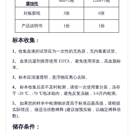
6ml×1瓶
12ml×1瓶
腐蚀性
封板胶纸
3张
6张
产品说明书
1份
1份
标本收集
:
1
、
收集血液的试管应为一次性的无热原，无内毒素试管。
2
、
血浆抗凝剂推荐使用
EDTA 。避免使用溶血，高血脂标
本。
3
、
标本应清澈透明，悬浮物应离心去除。
4
、
标本收集后若不及时检测，请按一次使用量分装，冻存
于
-20 ℃ , -70 ℃电冰箱内，避免反复冻融，3-6月内检测。
5
、
如果您的样本中检测物浓度高于标准品最高值，请根据
实际情况，
做适当倍数稀释
(建议做预实验，以确定稀释倍
数)。
储存条件：