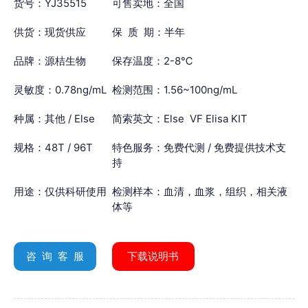
货号：YJ35515
可售卖地：全国
供货：现货供应
保 质 期：半年
品牌：源桔生物
保存温度：2-8℃
灵敏度：0.78ng/mL
检测范围：1.56~100ng/mL
种属：其他 / Else
简索英文：Else VF Elisa KIT
规格：48T / 96T
特色服务：免费代测 / 免费提供技术支
持
用途：仅供科研使用
检测样本：血清，血浆，组织，相关液
体等
咨 询 客 服
下载说明书