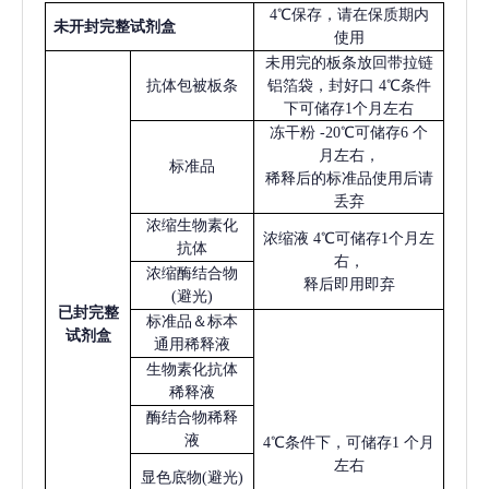
4℃保存，请在保质期内
未开封完整试剂盒
使用
未用完的板条放回带拉链
抗体包被板条
铝箔袋，封好口
4℃条件
下可储存1个月左右
冻干粉
-20℃可储存6 个
月左右，
标准品
稀释后的标准品使用后请
丢弃
浓缩生物素化
浓缩液
4℃可储存1个月左
抗体
右，
浓缩酶结合物
释后即用即弃
(避光)
已
封完整
标准品＆标本
试剂盒
通用稀释液
生物素化抗体
稀释液
酶结合物稀释
液
4℃条件下，可储存1 个月
左右
显色底物
(避光)