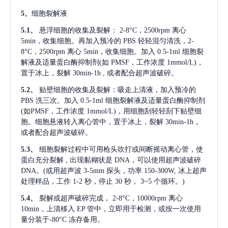
5、
细胞裂解液
5.1、
悬浮细胞的收集及裂解：
2-8°C，2500rpm 离心
5min，收集细胞。再加入预冷的 PBS 轻轻混匀清洗，2-
8°C，2500rpm 离心 5min，收集细胞。加入 0.5-1ml 细胞裂
解液及适量蛋白酶抑制剂(如 PMSF，工作浓度 1mmol/L)，
置于冰上，裂解 30min-1h , 或者配合超声波破碎。
5.2、
贴壁细胞的收集及裂解：吸走上清液，加入预冷的
PBS 洗三次。加入 0.5-1ml 细胞裂解液及适量蛋白酶抑制剂
(如PMSF，工作浓度 1mmol/L)，用细胞刮轻轻刮下贴壁细
胞。细胞悬液转入离心管中，置于冰上，裂解 30min-1h，
或者配合超声波破碎。
5.3、
细胞裂解过程中可用枪头吹打或间断摇动离心管，使
蛋白充分裂解
, 出现黏糊状是 DNA，可以使用超声波破碎
DNA。(或用超声波 3-5mm 探头，功率 150-300W, 冰上超声
处理样品，工作 1-2 秒，停止 30 秒， 3~5 个循环。)
5.4、
裂解或超声破碎完成，
2-8°C，10000rpm 离心
10min，上清移入 EP 管中，立即用于检测，或按一次使用
量分装于-80°C 冻存备用。