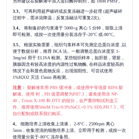
另外建议在裂解液中加入蛋白酶抑制剂，如 1mM PMSF。
3.3、
可再利用超声破碎或反复冻融进一步处理
(超声破碎
过程中，需冰浴降温；反复冻融法可重复2次)。
3.4、
将制备好的匀浆液于
5000×g 离心 5 分钟，留取上清
即可检测。或按一次使用量分装冻存于-20°C 或-80°C。
3.5、
根据实验需要，组织匀浆样本可先测定总蛋白浓度
,以
便于数据分析，推荐 BCA 法。一般调整总蛋白浓度至 1-
3mg/ml 用于 ELISA 检测。某些组织样本，如肝脏，肾脏，
胰腺因含有较高浓度的内源性过氧物酶, 在样品浓度较高的
情况下会和显色底物反应，出现假阳性。可尝试使用
1%H2O2 灭活 15min 再检测。
注意：
裂解液常用
PBS 缓冲液，或使用中等强度 RIPA 裂
解液。使用 时，PH 值需调整为PH7.3，避免使用含 NP-
40，Triton X-100 和 DTT 的组分，会严重抑制试剂盒工
作。推荐使用50mM Tris+0.9%NaCL+0.1% SDS,PH 7.3，可
自行配制或联系我们购买。
4、
细胞培养上清收集上清液，
2-8°C，2500rpm 离心
5min，收集澄清的细胞培养上清。立即用于检测，或按一次
使用量分装于-80°C 冻存备用。