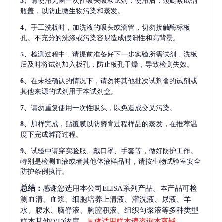
3、
请使用无菌一次性吸头吸取试剂，使用后，须旋紧试剂
瓶盖，以防止微生物污染和蒸发。
4、
手工洗板时，加洗液的吸头或滴管，切勿接触酶标板
孔。不充分的洗涤或污染容易造成假阳性和高背景。
5、
检测过程中，请提前准备好下一步实验所需试剂，洗板
后及时将试剂加入板孔，防止板孔干燥，导致检测失效。
6、
在未经确认的情况下，请勿将其他批次试剂盒的试剂或
其他来源的试剂用于本试剂盒。
7、
请勿重复使用一次性吸头，以免造成交叉污染。
8、
加样完成，贴覆膜以防孵育过程样品的蒸发，在推荐温
度下完成孵育过程。
9、
试验中请穿实验服、戴口罩、手套等，做好防护工作。
特别是检测血液或者其他体液样品时，请按生物试验室安全
防护条例执行。
总结：
感谢您选用本公司ELISA系列产品。本产品可检
测血清、血浆、细胞培养上清液、灌洗液、尿液、羊
水、腹水、脑脊液、胸腔积液、组织匀浆液等多种类型
样本其他(VF)浓度，
具体适用样本请咨询本商铺
。