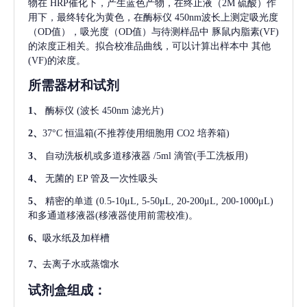
物在 HRP催化下，产生蓝色产物，在终止液（2M 硫酸）作
用下，最终转化为黄色，在酶标仪 450nm波长上测定吸光度
（OD值），吸光度（OD值）与待测样品中
豚鼠内脂素(VF)
的浓度正相关。拟合校准品曲线，可以计算出样本中
其他
(VF)
的浓度。
所需器材和试剂
1、
酶标仪
(波长 450nm 滤光片)
2、
37°C 恒温箱(不推荐使用细胞用 CO2 培养箱)
3、
自动洗板机或多道移液器
/5ml 滴管(手工洗板用)
4、
无菌的
EP 管及一次性吸头
5、
精密的单道
(0.5-10μL, 5-50μL, 20-200μL, 200-1000μL)
和多通道移液器(移液器使用前需校准)。
6、
吸水纸及加样槽
7、
去离子水或蒸馏水
试剂盒组成：