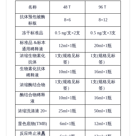
名称
48Ｔ
96Ｔ
抗体预包被酶
8×6
8×12
标板
冻干标准品
0.5 ng/支×2支
0.5 ng/支×3支
标准品
&标本
12ml×1瓶
20ml×1瓶
通用稀释液
浓缩生物素化
1支(规格见标
1支(规格见标
抗体
签）
签）
生物素化抗体
10ml×1瓶
16ml×1瓶
稀释液
1支(规格见标
1支(规格见标
浓缩酶结合物
签）
签）
酶结合物稀释
10ml×1瓶
16ml×1瓶
液
浓缩洗涤液
20×
25ml×1瓶
50ml×1瓶
显色底物
(
TMB
)
6ml×1瓶
12ml×1瓶
反应终止液
具