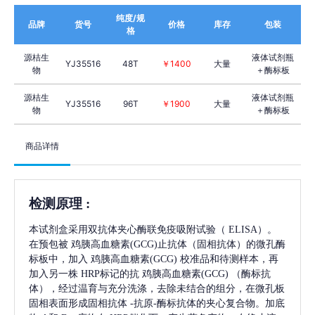
纯度/规
品牌
货号
价格
库存
包装
格
源桔生
液体试剂瓶
YJ35516
48T
￥1400
大量
物
＋酶标板
源桔生
液体试剂瓶
YJ35516
96T
￥1900
大量
物
＋酶标板
商品详情
检测原理
:
本试剂盒采用双抗体夹心酶联免疫吸附试验（
ELISA）。
在预包被
鸡胰高血糖素(GCG)
止抗体（固相抗体）的微孔酶
标板中，加入
鸡胰高血糖素(GCG)
校准品和待测样本，再
加入另一株
HRP标记的抗
鸡胰高血糖素(GCG)
（酶标抗
体），经过温育与充分洗涤，去除未结合的组分，在微孔板
固相表面形成固相抗体
-抗原-酶标抗体的夹心复合物。加底