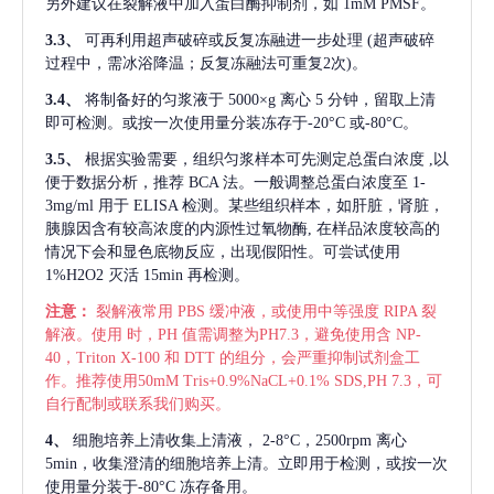
另外建议在裂解液中加入蛋白酶抑制剂，如 1mM PMSF。
3.3、
可再利用超声破碎或反复冻融进一步处理
(超声破碎
过程中，需冰浴降温；反复冻融法可重复2次)。
3.4、
将制备好的匀浆液于
5000×g 离心 5 分钟，留取上清
即可检测。或按一次使用量分装冻存于-20°C 或-80°C。
3.5、
根据实验需要，组织匀浆样本可先测定总蛋白浓度
,以
便于数据分析，推荐 BCA 法。一般调整总蛋白浓度至 1-
3mg/ml 用于 ELISA 检测。某些组织样本，如肝脏，肾脏，
胰腺因含有较高浓度的内源性过氧物酶, 在样品浓度较高的
情况下会和显色底物反应，出现假阳性。可尝试使用
1%H2O2 灭活 15min 再检测。
注意：
裂解液常用
PBS 缓冲液，或使用中等强度 RIPA 裂
解液。使用 时，PH 值需调整为PH7.3，避免使用含 NP-
40，Triton X-100 和 DTT 的组分，会严重抑制试剂盒工
作。推荐使用50mM Tris+0.9%NaCL+0.1% SDS,PH 7.3，可
自行配制或联系我们购买。
4、
细胞培养上清收集上清液，
2-8°C，2500rpm 离心
5min，收集澄清的细胞培养上清。立即用于检测，或按一次
使用量分装于-80°C 冻存备用。