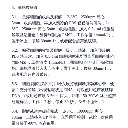
5、
细胞裂解液
5.1、
悬浮细胞的收集及裂解：
2-8°C，2500rpm 离心
5min，收集细胞。再加入预冷的 PBS 轻轻混匀清洗，2-
8°C，2500rpm 离心 5min，收集细胞。加入 0.5-1ml 细胞裂
解液及适量蛋白酶抑制剂(如 PMSF，工作浓度 1mmol/L)，
置于冰上，裂解 30min-1h , 或者配合超声波破碎。
5.2、
贴壁细胞的收集及裂解：吸走上清液，加入预冷的
PBS 洗三次。加入 0.5-1ml 细胞裂解液及适量蛋白酶抑制剂
(如PMSF，工作浓度 1mmol/L)，用细胞刮轻轻刮下贴壁细
胞。细胞悬液转入离心管中，置于冰上，裂解 30min-1h，
或者配合超声波破碎。
5.3、
细胞裂解过程中可用枪头吹打或间断摇动离心管，使
蛋白充分裂解
, 出现黏糊状是 DNA，可以使用超声波破碎
DNA。(或用超声波 3-5mm 探头，功率 150-300W, 冰上超声
处理样品，工作 1-2 秒，停止 30 秒， 3~5 个循环。)
5.4、
裂解或超声破碎完成，
2-8°C，10000rpm 离心
10min，上清移入 EP 管中，立即用于检测，或按一次使用
量分装于-80°C 冻存备用。