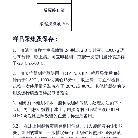
反应终止液
浓缩洗涤液
20×
样品采集及保存
：
1、
血清全血样本室温放置
2小时或 2-8°C 过夜。1000×g 离
心20分钟，取上清。可立即检测，或按一次使用量分装冻存
于-20°C 或-80°C。
2、
血浆抗凝剂推荐使用
EDTA-Na2/K2，样品采集后30分
钟内于2-8°C，1000×g 离心15分钟，取上清。可立即检测，
或按一次使用量分装冻存于-20°C 或-80°C。其他抗凝剂的使
用及选择请查看样品制备指南。
3、
组织样本组织样本一般制成组织匀浆，处理方法如下：
3.1、
将目标组织置于冰上，用预冷的
PBS缓冲液(0.01M，
pH=7.4)洗涤去除残留的血液，称重后备用。
3.2、
在冰上用裂解液研磨组织匀浆。加入裂解液的体积取
决于组织的重量，一般情况每
1g 组织碎片使用9ml裂解液。