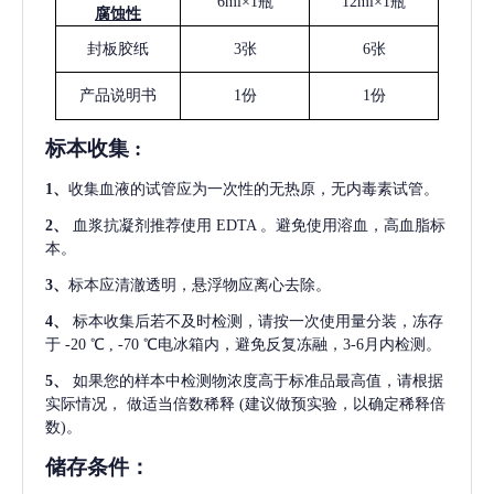
6ml×1瓶
12ml×1瓶
腐蚀性
封板胶纸
3张
6张
产品说明书
1份
1份
标本收集
:
1
、
收集血液的试管应为一次性的无热原，无内毒素试管。
2
、
血浆抗凝剂推荐使用
EDTA 。避免使用溶血，高血脂标
本。
3
、
标本应清澈透明，悬浮物应离心去除。
4
、
标本收集后若不及时检测，请按一次使用量分装，冻存
于
-20 ℃ , -70 ℃电冰箱内，避免反复冻融，3-6月内检测。
5
、
如果您的样本中检测物浓度高于标准品最高值，请根据
实际情况，
做适当倍数稀释
(建议做预实验，以确定稀释倍
数)。
储存条件：