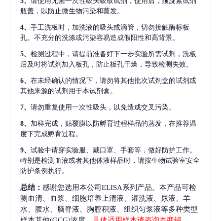
3、
请使用无菌一次性吸头吸取试剂，使用后，须旋紧试剂
瓶盖，以防止微生物污染和蒸发。
4、
手工洗板时，加洗液的吸头或滴管，切勿接触酶标板
孔。不充分的洗涤或污染容易造成假阳性和高背景。
5、
检测过程中，请提前准备好下一步实验所需试剂，洗板
后及时将试剂加入板孔，防止板孔干燥，导致检测失效。
6、
在未经确认的情况下，请勿将其他批次试剂盒的试剂或
其他来源的试剂用于本试剂盒。
7、
请勿重复使用一次性吸头，以免造成交叉污染。
8、
加样完成，贴覆膜以防孵育过程样品的蒸发，在推荐温
度下完成孵育过程。
9、
试验中请穿实验服、戴口罩、手套等，做好防护工作。
特别是检测血液或者其他体液样品时，请按生物试验室安全
防护条例执行。
总结：
感谢您选用本公司ELISA系列产品。本产品可检
测血清、血浆、细胞培养上清液、灌洗液、尿液、羊
水、腹水、脑脊液、胸腔积液、组织匀浆液等多种类型
样本其他(GCG)浓度，
具体适用样本请咨询本商铺
。