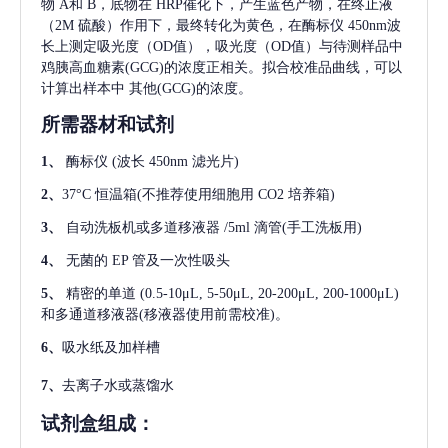
物 A和 B，底物在 HRP催化下，产生蓝色产物，在终止液
（2M 硫酸）作用下，最终转化为黄色，在酶标仪 450nm波
长上测定吸光度（OD值），吸光度（OD值）与待测样品中
鸡胰高血糖素(GCG)
的浓度正相关。拟合校准品曲线，可以
计算出样本中
其他(GCG)
的浓度。
所需器材和试剂
1、
酶标仪
(波长 450nm 滤光片)
2、
37°C 恒温箱(不推荐使用细胞用 CO2 培养箱)
3、
自动洗板机或多道移液器
/5ml 滴管(手工洗板用)
4、
无菌的
EP 管及一次性吸头
5、
精密的单道
(0.5-10μL, 5-50μL, 20-200μL, 200-1000μL)
和多通道移液器(移液器使用前需校准)。
6、
吸水纸及加样槽
7、
去离子水或蒸馏水
试剂盒组成：