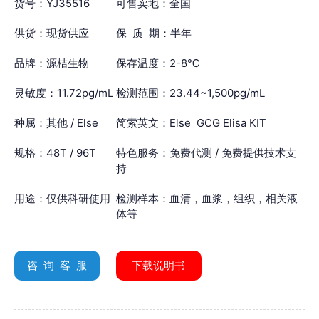
货号：YJ35516
可售卖地：全国
供货：现货供应
保 质 期：半年
品牌：源桔生物
保存温度：2-8℃
灵敏度：11.72pg/mL
检测范围：23.44~1,500pg/mL
种属：其他 / Else
简索英文：Else GCG Elisa KIT
规格：48T / 96T
特色服务：免费代测 / 免费提供技术支
持
用途：仅供科研使用
检测样本：血清，血浆，组织，相关液
体等
咨 询 客 服
下载说明书