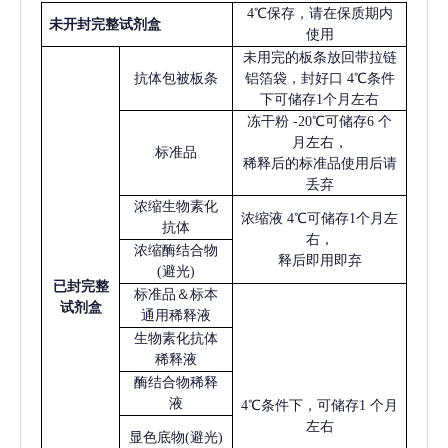
4℃保存，请在保质期内
未开封完整试剂盒
使用
未用完的板条放回带拉链
抗体包被板条
铝箔袋，封好口
4℃条件
下可储存1个月左右
冻干粉
-20℃可储存6 个
月左右，
标准品
稀释后的标准品使用后请
丢弃
浓缩生物素化
浓缩液
4℃可储存1个月左
抗体
右，
浓缩酶结合物
释后即用即弃
(避光)
已
封完整
标准品＆标本
试剂盒
通用稀释液
生物素化抗体
稀释液
酶结合物稀释
液
4℃条件下，可储存1 个月
左右
显色底物
(避光)