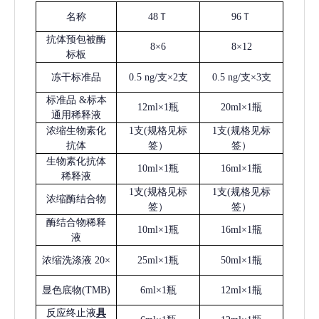
名称
48Ｔ
96Ｔ
抗体预包被酶
8×6
8×12
标板
冻干标准品
0.5 ng/支×2支
0.5 ng/支×3支
标准品
&标本
12ml×1瓶
20ml×1瓶
通用稀释液
浓缩生物素化
1支(规格见标
1支(规格见标
抗体
签）
签）
生物素化抗体
10ml×1瓶
16ml×1瓶
稀释液
1支(规格见标
1支(规格见标
浓缩酶结合物
签）
签）
酶结合物稀释
10ml×1瓶
16ml×1瓶
液
浓缩洗涤液
20×
25ml×1瓶
50ml×1瓶
显色底物
(
TMB
)
6ml×1瓶
12ml×1瓶
反应终止液
具