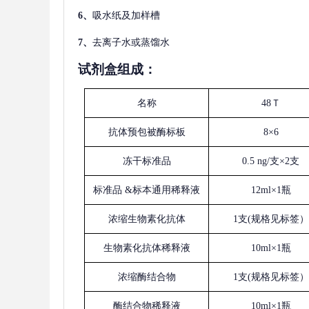
6、
吸水纸及加样槽
7、
去离子水或蒸馏水
试剂盒组成：
名称
48Ｔ
抗体预包被酶标板
8×6
冻干标准品
0.5 ng/支×2支
标准品
&标本通用稀释液
12ml×1瓶
浓缩生物素化抗体
1支(规格见标签）
生物素化抗体稀释液
10ml×1瓶
浓缩酶结合物
1支(规格见标签）
酶结合物稀释液
10ml×1瓶