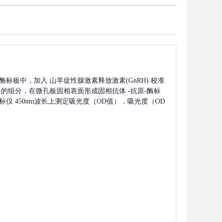
酶标板中，加入
山羊促性腺激素释放激素(GnRH)
校准
合的组分，在微孔板固相表面形成固相抗体
-抗原-酶标
仪 450nm波长上测定吸光度（OD值），吸光度（OD