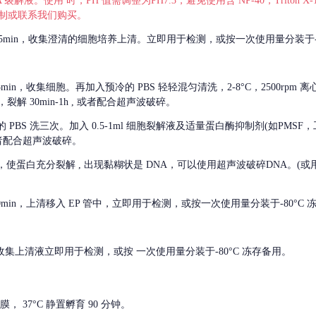
 裂解液。使用 时，PH 值需调整为PH7.3，避免使用含 NP-40，Triton
，可自行配制或联系我们购买。
m 离心 5min，收集澄清的细胞培养上清。立即用于检测，或按一次使用量分装于-
离心 5min，收集细胞。再加入预冷的 PBS 轻轻混匀清洗，2-8°C，2500rpm 
裂解 30min-1h , 或者配合超声波破碎。
的
PBS 洗三次。加入 0.5-1ml 细胞裂解液及适量蛋白酶抑制剂(如PMS
或者配合超声波破碎。
，使蛋白充分裂解
, 出现黏糊状是 DNA，可以使用超声波破碎DNA。(或用超声
 离心 10min，上清移入 EP 管中，立即用于检测，或按一次使用量分装于-80°C
 分钟。收集上清液立即用于检测，或按 一次使用量分装于-80°C 冻存备用。
， 37°C 静置孵育 90 分钟。