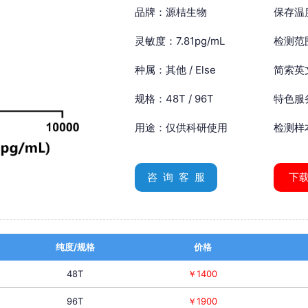
品牌：源桔生物
保存温
灵敏度：7.81pg/mL
检测范围
种属：其他 / Else
简索英文：
规格：48T / 96T
特色服
用途：仅供科研使用
检测样
咨 询 客 服
下
纯度/规格
价格
48T
￥1400
96T
￥1900