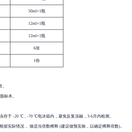
50ml×1瓶
12ml×1瓶
12ml×1瓶
6张
1份
管。
血脂标本。
冻存于
-20 ℃ , -70 ℃电冰箱内，避免反复冻融，3-6月内检测。
根据实际情况，
做适当倍数稀释
(建议做预实验，以确定稀释倍数)。