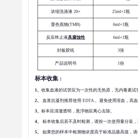
浓缩洗涤液
20×
25ml×1瓶
显色底物
(
TMB
)
6ml×1瓶
反应终止液
具腐蚀性
6ml×1瓶
封板胶纸
3张
产品说明书
1份
标本收集
:
1
、
收集血液的试管应为一次性的无热原，无内毒素试
2
、
血浆抗凝剂推荐使用
EDTA 。避免使用溶血，高
3
、
标本应清澈透明，悬浮物应离心去除。
4
、
标本收集后若不及时检测，请按一次使用量分装，
5
、
如果您的样本中检测物浓度高于标准品最高值，请