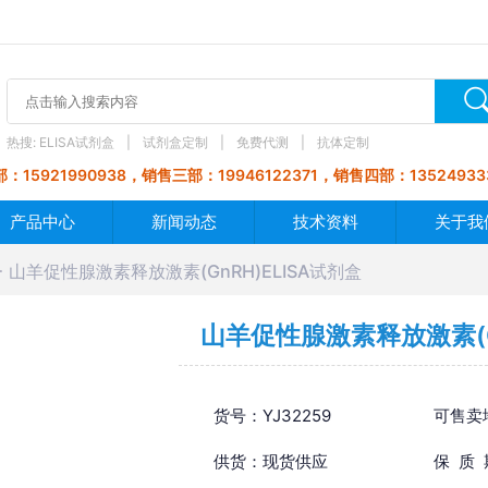
热搜:
ELISA试剂盒
试剂盒定制
免费代测
抗体定制
：15921990938，销售三部：19946122371，销售四部：13524933
产品中心
新闻动态
技术资料
关于我
山羊促性腺激素释放激素(GnRH)ELISA试剂盒
山羊促性腺激素释放激素(Gn
货号：YJ32259
可售卖
供货：现货供应
保 质