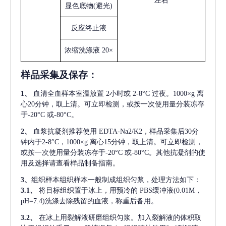
左右
显色底物
(避光)
反应终止液
浓缩洗涤液
20×
样品采集及保存
：
1、
血清全血样本室温放置
2小时或 2-8°C 过夜。1000×g 离
心20分钟，取上清。可立即检测，或按一次使用量分装冻存
于-20°C 或-80°C。
2、
血浆抗凝剂推荐使用
EDTA-Na2/K2，样品采集后30分
钟内于2-8°C，1000×g 离心15分钟，取上清。可立即检测，
或按一次使用量分装冻存于-20°C 或-80°C。其他抗凝剂的使
用及选择请查看样品制备指南。
3、
组织样本组织样本一般制成组织匀浆，处理方法如下：
3.1、
将目标组织置于冰上，用预冷的
PBS缓冲液(0.01M，
pH=7.4)洗涤去除残留的血液，称重后备用。
3.2、
在冰上用裂解液研磨组织匀浆。加入裂解液的体积取