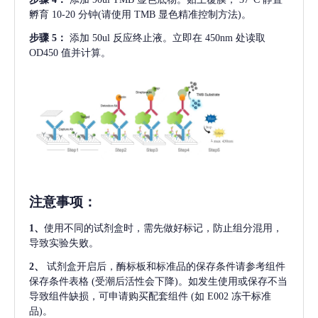
孵育 10-20 分钟(请使用 TMB 显色精准控制方法)。
步骤
5：
添加
50ul 反应终止液。立即在 450nm 处读取
OD450 值并计算。
注意事项
：
1、
使用不同的试剂盒时，需先做好标记，防止组分混用，
导致实验失败。
2、
试剂盒开启后，酶标板和标准品的保存条件请参考组件
保存条件表格
(受潮后活性会下降)。如发生使用或保存不当
导致组件缺损，可申请购买配套组件
(如 E002 冻干标准
品)。