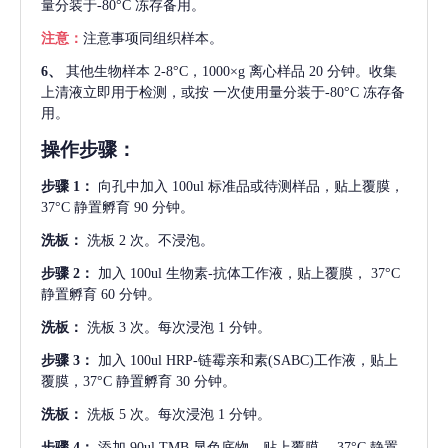
量分装于-80°C 冻存备用。
注意：
注意事项同组织样本。
6、
其他生物样本
2-8°C，1000×g 离心样品 20 分钟。收集
上清液立即用于检测，或按 一次使用量分装于-80°C 冻存备
用。
操作步骤：
步骤
1：
向孔中加入
100ul 标准品或待测样品，贴上覆膜，
37°C 静置孵育 90 分钟。
洗板：
洗板
2 次。不浸泡。
步骤
2：
加入
100ul 生物素-抗体工作液，贴上覆膜， 37°C
静置孵育 60 分钟。
洗板：
洗板
3 次。每次浸泡 1 分钟。
步骤
3：
加入
100ul HRP-链霉亲和素(SABC)工作液，贴上
覆膜，37°C 静置孵育 30 分钟。
洗板：
洗板
5 次。每次浸泡 1 分钟。
步骤
4：
添加
90ul TMB 显色底物。贴上覆膜， 37°C 静置