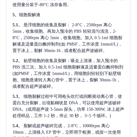
使用量分装于-80°C 冻存备用。
5、
细胞裂解液
5.1、
悬浮细胞的收集及裂解：
2-8°C，2500rpm 离心
5min，收集细胞。再加入预冷的 PBS 轻轻混匀清洗，2-
8°C，2500rpm 离心 5min，收集细胞。加入 0.5-1ml 细胞裂
解液及适量蛋白酶抑制剂(如 PMSF，工作浓度 1mmol/L)，
置于冰上，裂解 30min-1h , 或者配合超声波破碎。
5.2、
贴壁细胞的收集及裂解：吸走上清液，加入预冷的
PBS 洗三次。加入 0.5-1ml 细胞裂解液及适量蛋白酶抑制剂
(如PMSF，工作浓度 1mmol/L)，用细胞刮轻轻刮下贴壁细
胞。细胞悬液转入离心管中，置于冰上，裂解 30min-1h，
或者配合超声波破碎。
5.3、
细胞裂解过程中可用枪头吹打或间断摇动离心管，使
蛋白充分裂解
, 出现黏糊状是 DNA，可以使用超声波破碎
DNA。(或用超声波 3-5mm 探头，功率 150-300W, 冰上超声
处理样品，工作 1-2 秒，停止 30 秒， 3~5 个循环。)
5.4、
裂解或超声破碎完成，
2-8°C，10000rpm 离心
10min，上清移入 EP 管中，立即用于检测，或按一次使用