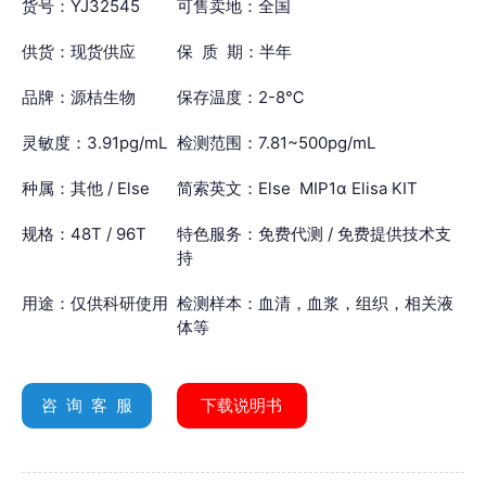
货号：YJ32545
可售卖地：全国
供货：现货供应
保 质 期：半年
品牌：源桔生物
保存温度：2-8℃
灵敏度：3.91pg/mL
检测范围：7.81~500pg/mL
种属：其他 / Else
简索英文：Else MIP1α Elisa KIT
规格：48T / 96T
特色服务：免费代测 / 免费提供技术支
持
用途：仅供科研使用
检测样本：血清，血浆，组织，相关液
体等
咨 询 客 服
下载说明书