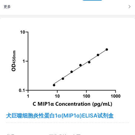
更多
犬巨噬细胞炎性蛋白1α(MIP1α)ELISA试剂盒