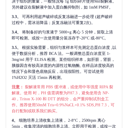
决于组织的重量，一般情况每
1g 组织碎片使用9ml裂解液。
另外建议在裂解液中加入蛋白酶抑制剂，如 1mM PMSF。
3.3、
可再利用超声破碎或反复冻融进一步处理
(超声破碎
过程中，需冰浴降温；反复冻融法可重复2次)。
3.4、
将制备好的匀浆液于
5000×g 离心 5 分钟，留取上清
即可检测。或按一次使用量分装冻存于-20°C 或-80°C。
3.5、
根据实验需要，组织匀浆样本可先测定总蛋白浓度
,以
便于数据分析，推荐 BCA 法。一般调整总蛋白浓度至 1-
3mg/ml 用于 ELISA 检测。某些组织样本，如肝脏，肾脏，
胰腺因含有较高浓度的内源性过氧物酶, 在样品浓度较高的
情况下会和显色底物反应，出现假阳性。可尝试使用
1%H2O2 灭活 15min 再检测。
注意：
裂解液常用
PBS 缓冲液，或使用中等强度 RIPA 裂
解液。使用 时，PH 值需调整为PH7.3，避免使用含 NP-
40，Triton X-100 和 DTT 的组分，会严重抑制试剂盒工
作。推荐使用50mM Tris+0.9%NaCL+0.1% SDS,PH 7.3，可
自行配制或联系我们购买。
4、
细胞培养上清收集上清液，
2-8°C，2500rpm 离心
5min，收集澄清的细胞培养上清。立即用于检测，或按一次