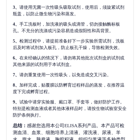
3、
请使用无菌一次性吸头吸取试剂，使用后，须旋紧试剂
瓶盖，以防止微生物污染和蒸发。
4、
手工洗板时，加洗液的吸头或滴管，切勿接触酶标板
孔。不充分的洗涤或污染容易造成假阳性和高背景。
5、
检测过程中，请提前准备好下一步实验所需试剂，洗板
后及时将试剂加入板孔，防止板孔干燥，导致检测失效。
6、
在未经确认的情况下，请勿将其他批次试剂盒的试剂或
其他来源的试剂用于本试剂盒。
7、
请勿重复使用一次性吸头，以免造成交叉污染。
8、
加样完成，贴覆膜以防孵育过程样品的蒸发，在推荐温
度下完成孵育过程。
9、
试验中请穿实验服、戴口罩、手套等，做好防护工作。
特别是检测血液或者其他体液样品时，请按生物试验室安全
防护条例执行。
总结：
感谢您选用本公司ELISA系列产品。本产品可检
测血清、血浆、细胞培养上清液、灌洗液、尿液、羊
水、腹水、脑脊液、胸腔积液、组织匀浆液等多种类型