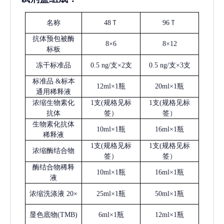
名称
48Ｔ
96Ｔ
抗体预包被酶
8×6
8×12
标板
冻干标准品
0.5 ng/支×2支
0.5 ng/支×3支
标准品
&标本
12ml×1瓶
20ml×1瓶
通用稀释液
浓缩生物素化
1支(规格见标
1支(规格见标
抗体
签）
签）
生物素化抗体
10ml×1瓶
16ml×1瓶
稀释液
1支(规格见标
1支(规格见标
浓缩酶结合物
签）
签）
酶结合物稀释
10ml×1瓶
16ml×1瓶
液
浓缩洗涤液
20×
25ml×1瓶
50ml×1瓶
显色底物
(
TMB
)
6ml×1瓶
12ml×1瓶