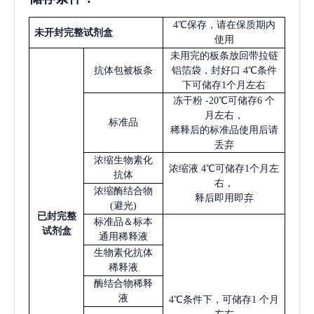
4℃保存，请在保质期内
未开封完整试剂盒
使用
未用完的板条放回带拉链
抗体包被板条
铝箔袋，封好口
4℃条件
下可储存1个月左右
冻干粉
-20℃可储存6 个
月左右，
标准品
稀释后的标准品使用后请
丢弃
浓缩生物素化
浓缩液
4℃可储存1个月左
抗体
右，
浓缩酶结合物
释后即用即弃
(避光)
已
封完整
标准品＆标本
试剂盒
通用稀释液
生物素化抗体
稀释液
酶结合物稀释
液
4℃条件下，可储存1 个月