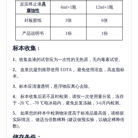
反应终止液
具
6ml×1瓶
12ml×1瓶
腐蚀性
封板胶纸
3张
6张
产品说明书
1份
1份
标本收集
:
1
、
收集血液的试管应为一次性的无热原，无内毒素试管。
2
、
血浆抗凝剂推荐使用
EDTA 。避免使用溶血，高血脂标
本。
3
、
标本应清澈透明，悬浮物应离心去除。
4
、
标本收集后若不及时检测，请按一次使用量分装，冻存
于
-20 ℃ , -70 ℃电冰箱内，避免反复冻融，3-6月内检测。
5
、
如果您的样本中检测物浓度高于标准品最高值，请根据
实际情况，
做适当倍数稀释
(建议做预实验，以确定稀释倍
数)。
储存条件：