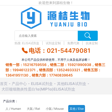
欢迎您来到源桔生物！
热搜:
ELISA试剂盒
试剂盒定制
免费代测
抗体定制
电话：021-54479081
本公司产品仅供科研使用，不用于人体及临床诊断！
销售一部：15216759556，销售二部：15921990938，销售三
部：19946122371，销售四部：13524933321，销售五部：
13641951130，销售六部：17740839645
首页
产品中心
ELISA试剂盒
其他ELISA试剂盒
犬巨噬细胞炎性蛋白1α(MIP1α)ELISA试剂盒
产品分类：
人 / Human
大鼠 / Rat
小鼠 / Mouse
其他 / Else