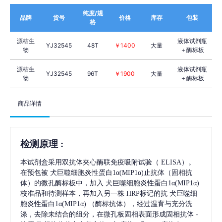
纯度/规
品牌
货号
价格
库存
包装
格
源桔生
液体试剂瓶
YJ32545
48T
￥1400
大量
物
＋酶标板
源桔生
液体试剂瓶
YJ32545
96T
￥1900
大量
物
＋酶标板
商品详情
检测原理
:
本试剂盒采用双抗体夹心酶联免疫吸附试验（
ELISA）。
在预包被
犬巨噬细胞炎性蛋白1α(MIP1α)
止抗体（固相抗
体）的微孔酶标板中，加入
犬巨噬细胞炎性蛋白1α(MIP1α)
校准品和待测样本，再加入另一株
HRP标记的抗
犬巨噬细
胞炎性蛋白1α(MIP1α)
（酶标抗体），经过温育与充分洗
涤，去除未结合的组分，在微孔板固相表面形成固相抗体
-