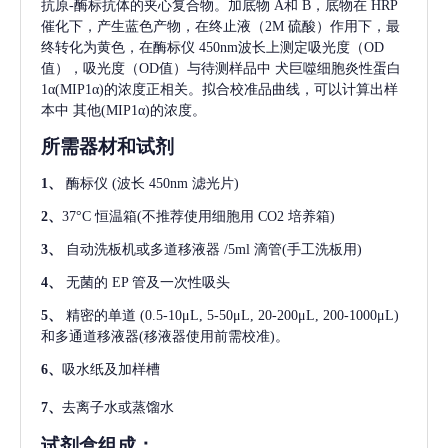
抗原-酶标抗体的夹心复合物。加底物 A和 B，底物在 HRP
催化下，产生蓝色产物，在终止液（2M 硫酸）作用下，最
终转化为黄色，在酶标仪 450nm波长上测定吸光度（OD
值），吸光度（OD值）与待测样品中
犬巨噬细胞炎性蛋白
1α(MIP1α)
的浓度正相关。拟合校准品曲线，可以计算出样
本中
其他(MIP1α)
的浓度。
所需器材和试剂
1、
酶标仪
(波长 450nm 滤光片)
2、
37°C 恒温箱(不推荐使用细胞用 CO2 培养箱)
3、
自动洗板机或多道移液器
/5ml 滴管(手工洗板用)
4、
无菌的
EP 管及一次性吸头
5、
精密的单道
(0.5-10μL, 5-50μL, 20-200μL, 200-1000μL)
和多通道移液器(移液器使用前需校准)。
6、
吸水纸及加样槽
7、
去离子水或蒸馏水
试剂盒组成：