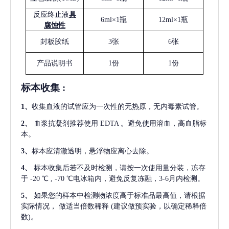
反应终止液
具
6ml×1瓶
12ml×1瓶
腐蚀性
封板胶纸
3张
6张
产品说明书
1份
1份
标本收集
:
1
、
收集血液的试管应为一次性的无热原，无内毒素试管。
2
、
血浆抗凝剂推荐使用
EDTA 。避免使用溶血，高血脂标
本。
3
、
标本应清澈透明，悬浮物应离心去除。
4
、
标本收集后若不及时检测，请按一次使用量分装，冻存
于
-20 ℃ , -70 ℃电冰箱内，避免反复冻融，3-6月内检测。
5
、
如果您的样本中检测物浓度高于标准品最高值，请根据
实际情况，
做适当倍数稀释
(建议做预实验，以确定稀释倍
数)。