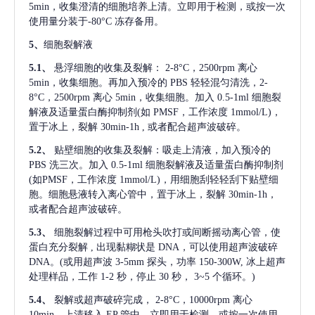
5min，收集澄清的细胞培养上清。立即用于检测，或按一次
使用量分装于-80°C 冻存备用。
5、
细胞裂解液
5.1、
悬浮细胞的收集及裂解：
2-8°C，2500rpm 离心
5min，收集细胞。再加入预冷的 PBS 轻轻混匀清洗，2-
8°C，2500rpm 离心 5min，收集细胞。加入 0.5-1ml 细胞裂
解液及适量蛋白酶抑制剂(如 PMSF，工作浓度 1mmol/L)，
置于冰上，裂解 30min-1h , 或者配合超声波破碎。
5.2、
贴壁细胞的收集及裂解：吸走上清液，加入预冷的
PBS 洗三次。加入 0.5-1ml 细胞裂解液及适量蛋白酶抑制剂
(如PMSF，工作浓度 1mmol/L)，用细胞刮轻轻刮下贴壁细
胞。细胞悬液转入离心管中，置于冰上，裂解 30min-1h，
或者配合超声波破碎。
5.3、
细胞裂解过程中可用枪头吹打或间断摇动离心管，使
蛋白充分裂解
, 出现黏糊状是 DNA，可以使用超声波破碎
DNA。(或用超声波 3-5mm 探头，功率 150-300W, 冰上超声
处理样品，工作 1-2 秒，停止 30 秒， 3~5 个循环。)
5.4、
裂解或超声破碎完成，
2-8°C，10000rpm 离心
10min，上清移入 EP 管中，立即用于检测，或按一次使用