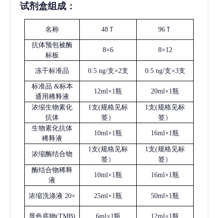
试剂盒组成：
名称
48Ｔ
96Ｔ
抗体预包被酶
8×6
8×12
标板
冻干标准品
0.5 ng/支×2支
0.5 ng/支×3支
标准品
&标本
12ml×1瓶
20ml×1瓶
通用稀释液
浓缩生物素化
1支(规格见标
1支(规格见标
抗体
签）
签）
生物素化抗体
10ml×1瓶
16ml×1瓶
稀释液
1支(规格见标
1支(规格见标
浓缩酶结合物
签）
签）
酶结合物稀释
10ml×1瓶
16ml×1瓶
液
浓缩洗涤液
20×
25ml×1瓶
50ml×1瓶
显色底物
(
TMB
)
6ml×1瓶
12ml×1瓶