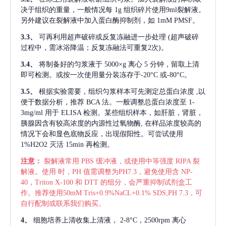
决于组织的重量，一般情况每
1g 组织碎片使用9ml裂解液。
另外建议在裂解液中加入蛋白酶抑制剂，如 1mM PMSF。
3.3、
可再利用超声破碎或反复冻融进一步处理
(超声破碎
过程中，需冰浴降温；反复冻融法可重复2次)。
3.4、
将制备好的匀浆液于
5000×g 离心 5 分钟，留取上清
即可检测。或按一次使用量分装冻存于-20°C 或-80°C。
3.5、
根据实验需要，组织匀浆样本可先测定总蛋白浓度
,以
便于数据分析，推荐 BCA 法。一般调整总蛋白浓度至 1-
3mg/ml 用于 ELISA 检测。某些组织样本，如肝脏，肾脏，
胰腺因含有较高浓度的内源性过氧物酶, 在样品浓度较高的
情况下会和显色底物反应，出现假阳性。可尝试使用
1%H2O2 灭活 15min 再检测。
注意：
裂解液常用
PBS 缓冲液，或使用中等强度 RIPA 裂
解液。使用 时，PH 值需调整为PH7.3，避免使用含 NP-
40，Triton X-100 和 DTT 的组分，会严重抑制试剂盒工
作。推荐使用50mM Tris+0.9%NaCL+0.1% SDS,PH 7.3，可
自行配制或联系我们购买。
4、
细胞培养上清收集上清液，
2-8°C，2500rpm 离心