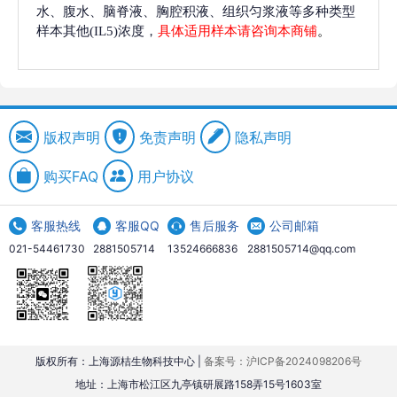
水、腹水、脑脊液、胸腔积液、组织匀浆液等多种类型
样本其他(IL5)浓度，
具体适用样本请咨询本商铺
。
版权声明
免责声明
隐私声明
购买FAQ
用户协议
客服热线
客服QQ
售后服务
公司邮箱
021-54461730
2881505714
13524666836
2881505714@qq.com
版权所有：上海源桔生物科技中心 |
备案号：沪ICP备2024098206号
地址：上海市松江区九亭镇研展路158弄15号1603室