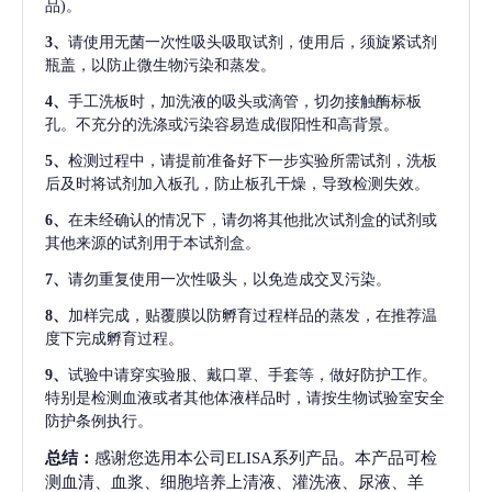
品)。
3、
请使用无菌一次性吸头吸取试剂，使用后，须旋紧试剂
瓶盖，以防止微生物污染和蒸发。
4、
手工洗板时，加洗液的吸头或滴管，切勿接触酶标板
孔。不充分的洗涤或污染容易造成假阳性和高背景。
5、
检测过程中，请提前准备好下一步实验所需试剂，洗板
后及时将试剂加入板孔，防止板孔干燥，导致检测失效。
6、
在未经确认的情况下，请勿将其他批次试剂盒的试剂或
其他来源的试剂用于本试剂盒。
7、
请勿重复使用一次性吸头，以免造成交叉污染。
8、
加样完成，贴覆膜以防孵育过程样品的蒸发，在推荐温
度下完成孵育过程。
9、
试验中请穿实验服、戴口罩、手套等，做好防护工作。
特别是检测血液或者其他体液样品时，请按生物试验室安全
防护条例执行。
总结：
感谢您选用本公司ELISA系列产品。本产品可检
测血清、血浆、细胞培养上清液、灌洗液、尿液、羊