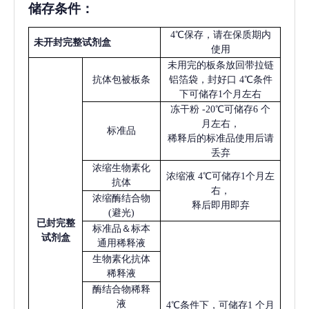
储存条件：
4℃保存，请在保质期内
未开封完整试剂盒
使用
未用完的板条放回带拉链
抗体包被板条
铝箔袋，封好口
4℃条件
下可储存1个月左右
冻干粉
-20℃可储存6 个
月左右，
标准品
稀释后的标准品使用后请
丢弃
浓缩生物素化
浓缩液
4℃可储存1个月左
抗体
右，
浓缩酶结合物
释后即用即弃
(避光)
已
封完整
标准品＆标本
试剂盒
通用稀释液
生物素化抗体
稀释液
酶结合物稀释
液
4℃条件下，可储存1 个月