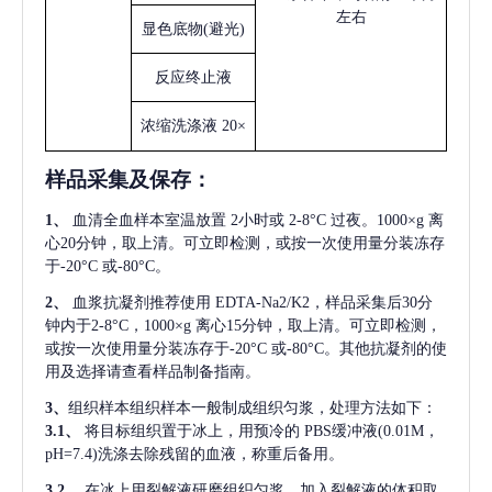
左右
显色底物
(避光)
反应终止液
浓缩洗涤液
20×
样品采集及保存
：
1、
血清全血样本室温放置
2小时或 2-8°C 过夜。1000×g 离
心20分钟，取上清。可立即检测，或按一次使用量分装冻存
于-20°C 或-80°C。
2、
血浆抗凝剂推荐使用
EDTA-Na2/K2，样品采集后30分
钟内于2-8°C，1000×g 离心15分钟，取上清。可立即检测，
或按一次使用量分装冻存于-20°C 或-80°C。其他抗凝剂的使
用及选择请查看样品制备指南。
3、
组织样本组织样本一般制成组织匀浆，处理方法如下：
3.1、
将目标组织置于冰上，用预冷的
PBS缓冲液(0.01M，
pH=7.4)洗涤去除残留的血液，称重后备用。
3.2、
在冰上用裂解液研磨组织匀浆。加入裂解液的体积取