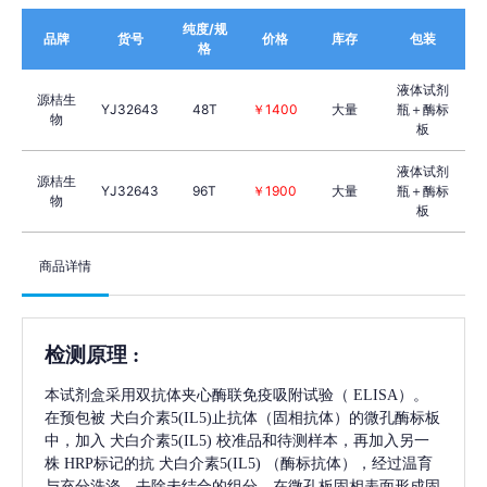
纯度/规
品牌
货号
价格
库存
包装
格
液体试剂
源桔生
YJ32643
48T
￥1400
大量
瓶＋酶标
物
板
液体试剂
源桔生
YJ32643
96T
￥1900
大量
瓶＋酶标
物
板
商品详情
检测原理
:
本试剂盒采用双抗体夹心酶联免疫吸附试验（
ELISA）。
在预包被
犬白介素5(IL5)
止抗体（固相抗体）的微孔酶标板
中，加入
犬白介素5(IL5)
校准品和待测样本，再加入另一
株
HRP标记的抗
犬白介素5(IL5)
（酶标抗体），经过温育
与充分洗涤，去除未结合的组分，在微孔板固相表面形成固