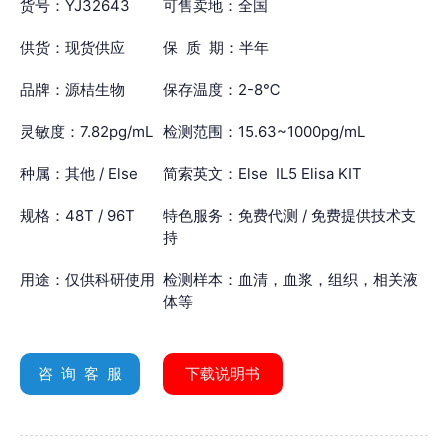
货号：YJ32643
可售卖地：全国
供货：现货供应
保 质 期：半年
品牌：源桔生物
保存温度：2-8℃
灵敏度：7.82pg/mL
检测范围：15.63~1000pg/mL
种属：其他 / Else
简索英文：Else IL5 Elisa KIT
规格：48T / 96T
特色服务：免费代测 / 免费提供技术支
持
用途：仅供科研使用
检测样本：血清，血浆，组织，相关液
体等
咨 询 客 服
下载说明书