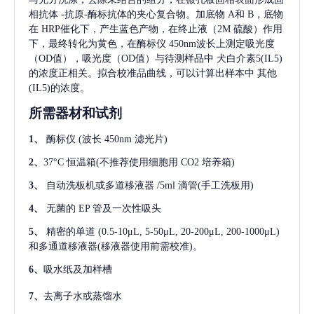
相抗体
-抗原-酶标抗体的夹心复合物。加底物 A和 B，底物
在 HRP催化下，产生蓝色产物，在终止液（2M 硫酸）作用
下，最终转化为黄色，在酶标仪 450nm波长上测定吸光度
（OD值），吸光度（OD值）与待测样品中
犬白介素5(IL5)
的浓度正相关。拟合校准品曲线，可以计算出样本中
其他
(IL5)
的浓度。
所需器材和试剂
1、
酶标仪
(波长 450nm 滤光片)
2、
37°C 恒温箱(不推荐使用细胞用 CO2 培养箱)
3、
自动洗板机或多道移液器
/5ml 滴管(手工洗板用)
4、
无菌的
EP 管及一次性吸头
5、
精密的单道
(0.5-10μL, 5-50μL, 20-200μL, 200-1000μL)
和多通道移液器(移液器使用前需校准)。
6、
吸水纸及加样槽
7、
去离子水或蒸馏水