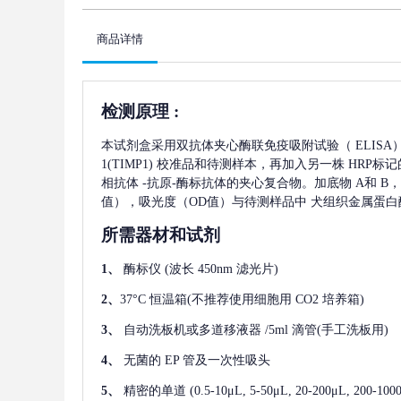
商品详情
检测原理
:
本试剂盒采用双抗体夹心酶联免疫吸附试验（
ELIS
1(TIMP1)
校准品和待测样本，再加入另一株
HRP标
相抗体
-抗原-酶标抗体的夹心复合物。加底物 A和 B
值），吸光度（OD值）与待测样品中
犬组织金属蛋白酶
所需器材和试剂
1、
酶标仪
(波长 450nm 滤光片)
2、
37°C 恒温箱(不推荐使用细胞用 CO2 培养箱)
3、
自动洗板机或多道移液器
/5ml 滴管(手工洗板用)
4、
无菌的
EP 管及一次性吸头
5、
精密的单道
(0.5-10μL, 5-50μL, 20-200μL