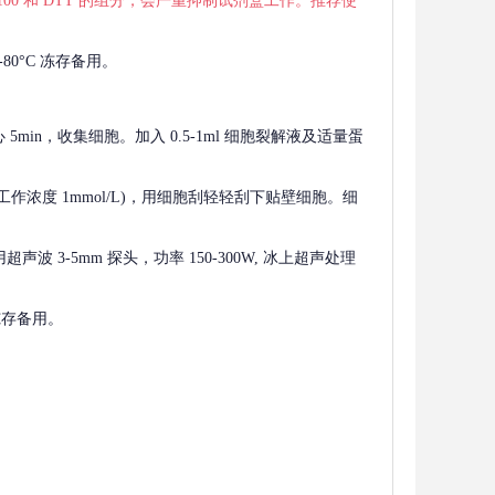
 X-100 和 DTT 的组分，会严重抑制试剂盒工作。推荐使
80°C 冻存备用。
离心 5min，收集细胞。加入 0.5-1ml 细胞裂解液及适量蛋
F，工作浓度 1mmol/L)，用细胞刮轻轻刮下贴壁细胞。细
波 3-5mm 探头，功率 150-300W, 冰上超声处理
 冻存备用。