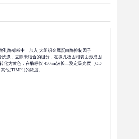
微孔酶标板中，加入
犬组织金属蛋白酶抑制因子
分洗涤，去除未结合的组分，在微孔板固相表面形成固
转化为黄色，在酶标仪 450nm波长上测定吸光度（OD
其他(TIMP1)
的浓度。