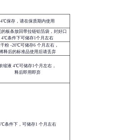
4℃保存，请在保质期内使用
完的板条放回带拉链铝箔袋，封好口
4℃条件下可储存1个月左右
冻干粉
-20℃可储存6 个月左右，
稀释后的标准品使用后请丢弃
浓缩液
4℃可储存1个月左右，
释后即用即弃
4℃条件下，可储存1 个月左右