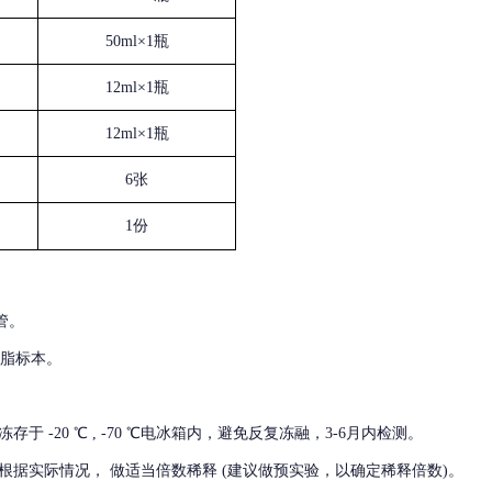
50ml×1瓶
12ml×1瓶
12ml×1瓶
6张
1份
管。
血脂标本。
冻存于
-20 ℃ , -70 ℃电冰箱内，避免反复冻融，3-6月内检测。
根据实际情况，
做适当倍数稀释
(建议做预实验，以确定稀释倍数)。