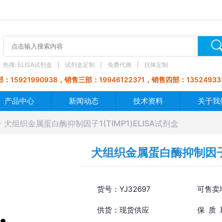
热搜:
ELISA试剂盒
试剂盒定制
免费代测
抗体定制
：15921990938，销售三部：19946122371，销售四部：13524933
产品中心
新闻动态
技术资料
关于我
犬组织金属蛋白酶抑制因子1(TIMP1)ELISA试剂盒
犬组织金属蛋白酶抑制因子1(
货号：YJ32697
可售卖
供货：现货供应
保 质