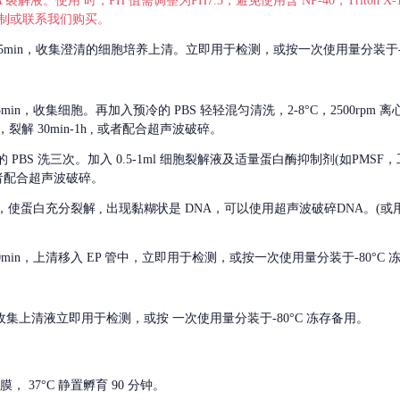
 裂解液。使用 时，PH 值需调整为PH7.3，避免使用含 NP-40，Triton
，可自行配制或联系我们购买。
m 离心 5min，收集澄清的细胞培养上清。立即用于检测，或按一次使用量分装于-
离心 5min，收集细胞。再加入预冷的 PBS 轻轻混匀清洗，2-8°C，2500rpm 
裂解 30min-1h , 或者配合超声波破碎。
的
PBS 洗三次。加入 0.5-1ml 细胞裂解液及适量蛋白酶抑制剂(如PMS
或者配合超声波破碎。
，使蛋白充分裂解
, 出现黏糊状是 DNA，可以使用超声波破碎DNA。(或用超声
 离心 10min，上清移入 EP 管中，立即用于检测，或按一次使用量分装于-80°C
 分钟。收集上清液立即用于检测，或按 一次使用量分装于-80°C 冻存备用。
， 37°C 静置孵育 90 分钟。