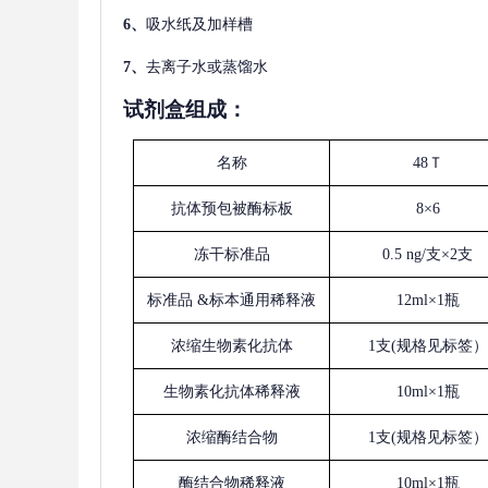
6、
吸水纸及加样槽
7、
去离子水或蒸馏水
试剂盒组成：
名称
48Ｔ
抗体预包被酶标板
8×6
冻干标准品
0.5 ng/支×2支
标准品
&标本通用稀释液
12ml×1瓶
浓缩生物素化抗体
1支(规格见标签）
生物素化抗体稀释液
10ml×1瓶
浓缩酶结合物
1支(规格见标签）
酶结合物稀释液
10ml×1瓶