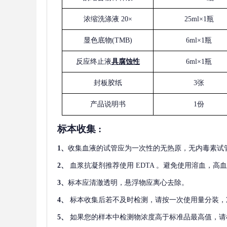
浓缩洗涤液
20×
25ml×1瓶
显色底物
(
TMB
)
6ml×1瓶
反应终止液
具腐蚀性
6ml×1瓶
封板胶纸
3张
产品说明书
1份
标本收集
:
1
、
收集血液的试管应为一次性的无热原，无内毒素试
2
、
血浆抗凝剂推荐使用
EDTA 。避免使用溶血，高
3
、
标本应清澈透明，悬浮物应离心去除。
4
、
标本收集后若不及时检测，请按一次使用量分装，
5
、
如果您的样本中检测物浓度高于标准品最高值，请