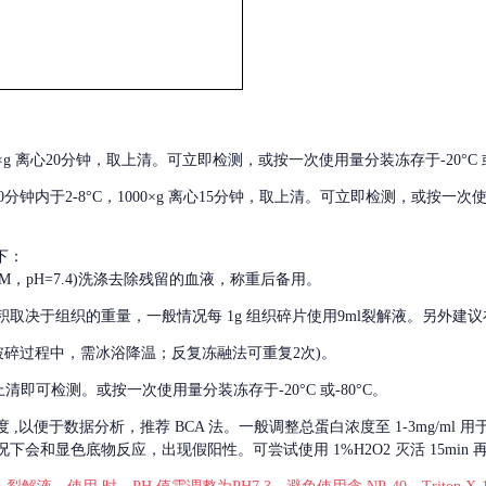
000×g 离心20分钟，取上清。可立即检测，或按一次使用量分装冻存于-20°C 或
后30分钟内于2-8°C，1000×g 离心15分钟，取上清。可立即检测，或按一次
下：
01M，pH=7.4)洗涤去除残留的血液，称重后备用。
积取决于组织的重量，一般情况每
1g 组织碎片使用9ml裂解液。另外建议
破碎过程中，需冰浴降温；反复冻融法可重复2次)。
留取上清即可检测。或按一次使用量分装冻存于-20°C 或-80°C。
度
,以便于数据分析，推荐 BCA 法。一般调整总蛋白浓度至 1-3mg/ml
会和显色底物反应，出现假阳性。可尝试使用 1%H2O2 灭活 15min 