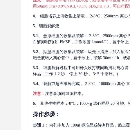
注意：
裂解液常用
PBS 缓冲液，或使用中等强度 RIPA
用50mM Tris+0.9%NaCL+0.1% SDS,PH 7.3
4、
细胞培养上清收集上清液，
2-8°C，2500rp
5、
细胞裂解液
5.1、
悬浮细胞的收集及裂解：
2-8°C，2500rpm 
白酶抑制剂(如 PMSF，工作浓度 1mmol/L)，置于冰上，
5.2、
贴壁细胞的收集及裂解：吸走上清液，加入预冷
胞悬液转入离心管中，置于冰上，裂解 30min-1h，
5.3、
细胞裂解过程中可用枪头吹打或间断摇动离心管
样品，工作 1-2 秒，停止 30 秒， 3~5 个循环。)
5.4、
裂解或超声破碎完成，
2-8°C，10000rpm
注意：
注意事项同组织样本。
6、
其他生物样本
2-8°C，1000×g 离心样品 20
操作步骤：
步骤
1：
向孔中加入
100ul 标准品或待测样品，贴上覆膜