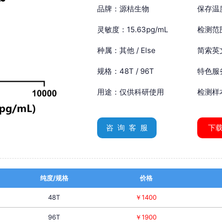
品牌：源桔生物
保存温
灵敏度：15.63pg/mL
检测范围：
种属：其他 / Else
简索英文：
规格：48T / 96T
特色服
用途：仅供科研使用
检测样
咨 询 客 服
下
纯度/规格
价格
48T
￥1400
96T
￥1900