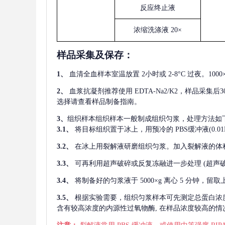
反应终止液
浓缩洗涤液
20×
样品采集及保存
：
1、
血清全血样本室温放置
2小时或 2-8°C 过夜。1
2、
血浆抗凝剂推荐使用
EDTA-Na2/K2，样品采集
选择请查看样品制备指南。
3、
组织样本组织样本一般制成组织匀浆，处理方法如
3.1、
将目标组织置于冰上，用预冷的
PBS缓冲液(0.
3.2、
在冰上用裂解液研磨组织匀浆。加入裂解液的体
3.3、
可再利用超声破碎或反复冻融进一步处理
(超声
3.4、
将制备好的匀浆液于
5000×g 离心 5 分钟，
3.5、
根据实验需要，组织匀浆样本可先测定总蛋白浓
含有较高浓度的内源性过氧物酶, 在样品浓度较高的情况下