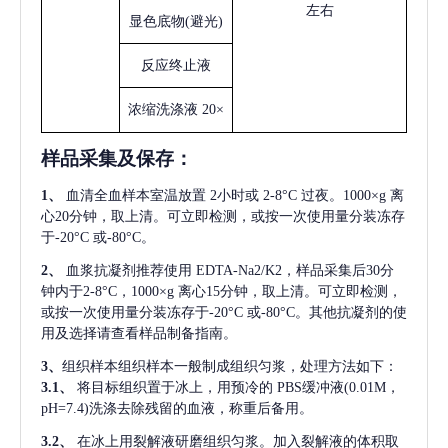
左右
显色底物
(避光)
反应终止液
浓缩洗涤液
20×
样品采集及保存
：
1、
血清全血样本室温放置
2小时或 2-8°C 过夜。1000×g 离
心20分钟，取上清。可立即检测，或按一次使用量分装冻存
于-20°C 或-80°C。
2、
血浆抗凝剂推荐使用
EDTA-Na2/K2，样品采集后30分
钟内于2-8°C，1000×g 离心15分钟，取上清。可立即检测，
或按一次使用量分装冻存于-20°C 或-80°C。其他抗凝剂的使
用及选择请查看样品制备指南。
3、
组织样本组织样本一般制成组织匀浆，处理方法如下：
3.1、
将目标组织置于冰上，用预冷的
PBS缓冲液(0.01M，
pH=7.4)洗涤去除残留的血液，称重后备用。
3.2、
在冰上用裂解液研磨组织匀浆。加入裂解液的体积取