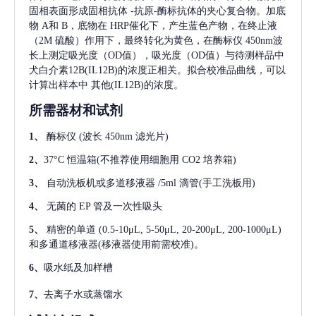
固相表面形成固相抗体
-抗原-酶标抗体的夹心复合物。加底
物 A和 B，底物在 HRP催化下，产生蓝色产物，在终止液
（2M 硫酸）作用下，最终转化为黄色，在酶标仪 450nm波
长上测定吸光度（OD值），吸光度（OD值）与待测样品中
犬白介素12B(IL12B)
的浓度正相关。拟合校准品曲线，可以
计算出样本中
其他(IL12B)
的浓度。
所需器材和试剂
1、
酶标仪
(波长 450nm 滤光片)
2、
37°C 恒温箱(不推荐使用细胞用 CO2 培养箱)
3、
自动洗板机或多道移液器
/5ml 滴管(手工洗板用)
4、
无菌的
EP 管及一次性吸头
5、
精密的单道
(0.5-10μL, 5-50μL, 20-200μL, 200-1000μL)
和多通道移液器(移液器使用前需校准)。
6、
吸水纸及加样槽
7、
去离子水或蒸馏水