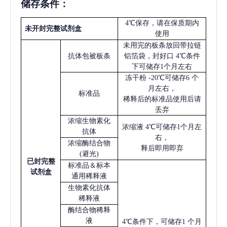
储存条件：
4℃保存，请在保质期内
未开封完整试剂盒
使用
未用完的板条放回带拉链
抗体包被板条
铝箔袋，封好口
4℃条件
下可储存1个月左右
冻干粉
-20℃可储存6 个
月左右，
标准品
稀释后的标准品使用后请
丢弃
浓缩生物素化
浓缩液
4℃可储存1个月左
抗体
右，
浓缩酶结合物
释后即用即弃
(避光)
已
封完整
标准品＆标本
试剂盒
通用稀释液
生物素化抗体
稀释液
酶结合物稀释
液
4℃条件下，可储存1 个月