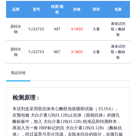
纯度/规
品牌
货号
价格
库存
包装
格
液体试剂
源桔生
YJ32733
48T
￥1400
大量
瓶＋酶标
物
板
液体试剂
源桔生
YJ32733
96T
￥1900
大量
瓶＋酶标
物
板
商品详情
检测原理
:
本试剂盒采用双抗体夹心酶联免疫吸附试验（
ELISA）。
在预包被
犬白介素12B(IL12B)
止抗体（固相抗体）的微孔
酶标板中，加入
犬白介素12B(IL12B)
校准品和待测样本，
再加入另一株
HRP标记的抗
犬白介素12B(IL12B)
（酶标抗
体），经过温育与充分洗涤，去除未结合的组分，在微孔板