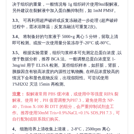
决于组织的重量，一般情况每
1g 组织碎片使用9ml裂解液。
另外建议在裂解液中加入蛋白酶抑制剂，如 1mM PMSF。
3.3、
可再利用超声破碎或反复冻融进一步处理
(超声破碎
过程中，需冰浴降温；反复冻融法可重复2次)。
3.4、
将制备好的匀浆液于
5000×g 离心 5 分钟，留取上清
即可检测。或按一次使用量分装冻存于-20°C 或-80°C。
3.5、
根据实验需要，组织匀浆样本可先测定总蛋白浓度
,以
便于数据分析，推荐 BCA 法。一般调整总蛋白浓度至 1-
3mg/ml 用于 ELISA 检测。某些组织样本，如肝脏，肾脏，
胰腺因含有较高浓度的内源性过氧物酶, 在样品浓度较高的
情况下会和显色底物反应，出现假阳性。可尝试使用
1%H2O2 灭活 15min 再检测。
注意：
裂解液常用
PBS 缓冲液，或使用中等强度 RIPA 裂
解液。使用 时，PH 值需调整为PH7.3，避免使用含 NP-
40，Triton X-100 和 DTT 的组分，会严重抑制试剂盒工
作。推荐使用50mM Tris+0.9%NaCL+0.1% SDS,PH 7.3，可
自行配制或联系我们购买。
4、
细胞培养上清收集上清液，
2-8°C，2500rpm 离心