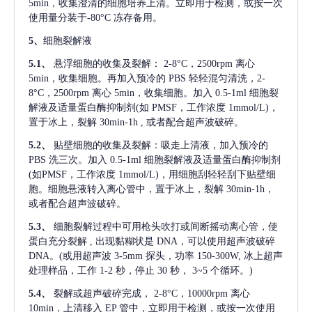
5min，收集澄清的细胞培养上清。立即用于检测，或按一次
使用量分装于-80°C 冻存备用。
5、
细胞裂解液
5.1、
悬浮细胞的收集及裂解：
2-8°C，2500rpm 离心
5min，收集细胞。再加入预冷的 PBS 轻轻混匀清洗，2-
8°C，2500rpm 离心 5min，收集细胞。加入 0.5-1ml 细胞裂
解液及适量蛋白酶抑制剂(如 PMSF，工作浓度 1mmol/L)，
置于冰上，裂解 30min-1h , 或者配合超声波破碎。
5.2、
贴壁细胞的收集及裂解：吸走上清液，加入预冷的
PBS 洗三次。加入 0.5-1ml 细胞裂解液及适量蛋白酶抑制剂
(如PMSF，工作浓度 1mmol/L)，用细胞刮轻轻刮下贴壁细
胞。细胞悬液转入离心管中，置于冰上，裂解 30min-1h，
或者配合超声波破碎。
5.3、
细胞裂解过程中可用枪头吹打或间断摇动离心管，使
蛋白充分裂解
, 出现黏糊状是 DNA，可以使用超声波破碎
DNA。(或用超声波 3-5mm 探头，功率 150-300W, 冰上超声
处理样品，工作 1-2 秒，停止 30 秒， 3~5 个循环。)
5.4、
裂解或超声破碎完成，
2-8°C，10000rpm 离心
10min，上清移入 EP 管中，立即用于检测，或按一次使用