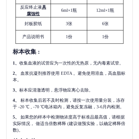
反应终止液
具
6ml×1瓶
12ml×1瓶
腐蚀性
封板胶纸
3张
6张
产品说明书
1份
1份
标本收集
:
1
、
收集血液的试管应为一次性的无热原，无内毒素试管。
2
、
血浆抗凝剂推荐使用
EDTA 。避免使用溶血，高血脂标
本。
3
、
标本应清澈透明，悬浮物应离心去除。
4
、
标本收集后若不及时检测，请按一次使用量分装，冻存
于
-20 ℃ , -70 ℃电冰箱内，避免反复冻融，3-6月内检测。
5
、
如果您的样本中检测物浓度高于标准品最高值，请根据
实际情况，
做适当倍数稀释
(建议做预实验，以确定稀释倍
数)。