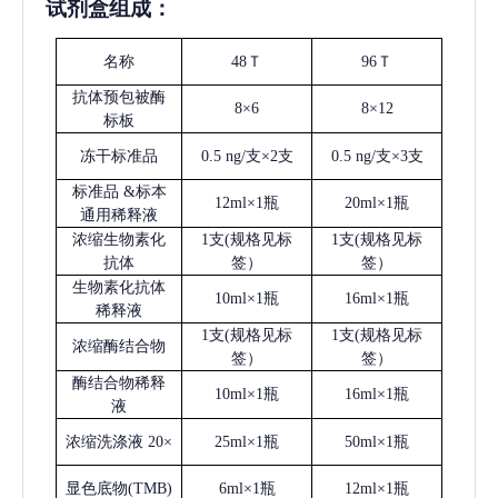
试剂盒组成：
名称
48Ｔ
96Ｔ
抗体预包被酶
8×6
8×12
标板
冻干标准品
0.5 ng/支×2支
0.5 ng/支×3支
标准品
&标本
12ml×1瓶
20ml×1瓶
通用稀释液
浓缩生物素化
1支(规格见标
1支(规格见标
抗体
签）
签）
生物素化抗体
10ml×1瓶
16ml×1瓶
稀释液
1支(规格见标
1支(规格见标
浓缩酶结合物
签）
签）
酶结合物稀释
10ml×1瓶
16ml×1瓶
液
浓缩洗涤液
20×
25ml×1瓶
50ml×1瓶
显色底物
(
TMB
)
6ml×1瓶
12ml×1瓶