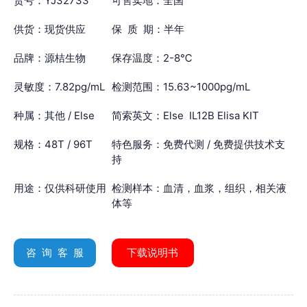
货号：YJ32733
可售卖地：全国
供货：现货供应
保 质 期：半年
品牌：源桔生物
保存温度：2-8℃
灵敏度：7.82pg/mL
检测范围：15.63~1000pg/mL
种属：其他 / Else
简索英文：Else IL12B Elisa KIT
规格：48T / 96T
特色服务：免费代测 / 免费提供技术支
持
用途：仅供科研使用
检测样本：血清，血浆，组织，相关液
体等
咨 询 客 服
下载说明书