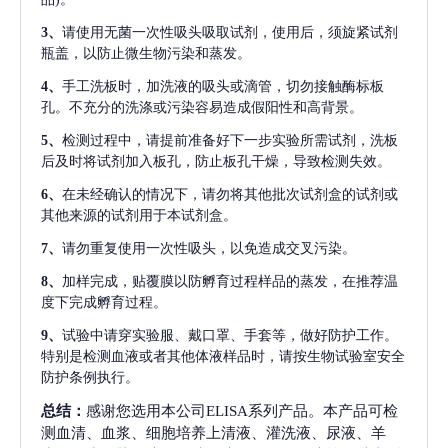
3、
请使用无菌一次性吸头吸取试剂，使用后，须旋紧试剂
瓶盖，以防止微生物污染和蒸发。
4、
手工洗板时，加洗液的吸头或滴管，切勿接触酶标板
孔。不充分的洗涤或污染容易造成假阳性和高背景。
5、
检测过程中，请提前准备好下一步实验所需试剂，洗板
后及时将试剂加入板孔，防止板孔干燥，导致检测失效。
6、
在未经确认的情况下，请勿将其他批次试剂盒的试剂或
其他来源的试剂用于本试剂盒。
7、
请勿重复使用一次性吸头，以免造成交叉污染。
8、
加样完成，贴覆膜以防孵育过程样品的蒸发，在推荐温
度下完成孵育过程。
9、
试验中请穿实验服、戴口罩、手套等，做好防护工作。
特别是检测血液或者其他体液样品时，请按生物试验室安全
防护条例执行。
总结：
感谢您选用本公司ELISA系列产品。本产品可检
测血清、血浆、细胞培养上清液、灌洗液、尿液、羊