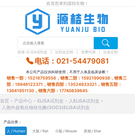
欢迎您来到源桔生物！
热搜:
ELISA试剂盒
试剂盒定制
免费代测
抗体定制
电话：021-54479081
本公司产品仅供科研使用，不用于人体及临床诊断！
销售一部：15216759556，销售二部：15921990938，销售三
部：19946122371，销售四部：13524933321，销售五部：
13641951130，销售六部：17740839645
首页
产品中心
ELISA试剂盒
人ELISA试剂盒
人胞外超氧化物歧化酶(SOD3)ELISA试剂盒
产品分类：
人 / Human
大鼠 / Rat
小鼠 / Mouse
其他 / Else