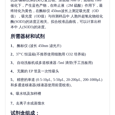
抗原-酶标抗体的夹心复合物。加底物 A和 B，底物在 HRP
催化下，产生蓝色产物，在终止液（2M 硫酸）作用下，最
终转化为黄色，在酶标仪 450nm波长上测定吸光度（OD
值），吸光度（OD值）与待测样品中
人胞外超氧化物歧化
酶(SOD3)
的浓度正相关。拟合校准品曲线，可以计算出样
本中
人(SOD3)
的浓度。
所需器材和试剂
1、
酶标仪
(波长 450nm 滤光片)
2、
37°C 恒温箱(不推荐使用细胞用 CO2 培养箱)
3、
自动洗板机或多道移液器
/5ml 滴管(手工洗板用)
4、
无菌的
EP 管及一次性吸头
5、
精密的单道
(0.5-10μL, 5-50μL, 20-200μL, 200-1000μL)
和多通道移液器(移液器使用前需校准)。
6、
吸水纸及加样槽
7、
去离子水或蒸馏水
试剂盒组成：