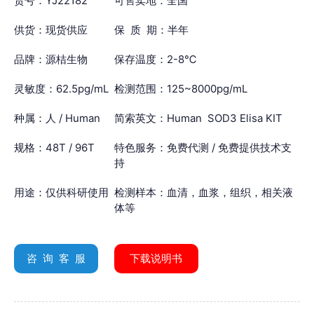
货号：YJ22182
可售卖地：全国
供货：现货供应
保 质 期：半年
品牌：源桔生物
保存温度：2-8℃
灵敏度：62.5pg/mL
检测范围：125~8000pg/mL
种属：人 / Human
简索英文：Human SOD3 Elisa KIT
规格：48T / 96T
特色服务：免费代测 / 免费提供技术支
持
用途：仅供科研使用
检测样本：血清，血浆，组织，相关液
体等
咨 询 客 服
下载说明书