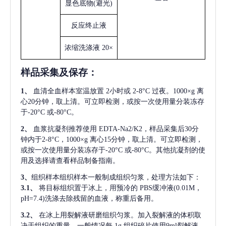
显色底物
(避光)
反应终止液
浓缩洗涤液
20×
样品采集及保存
：
1、
血清全血样本室温放置
2小时或 2-8°C 过夜。1000×g 离
心20分钟，取上清。可立即检测，或按一次使用量分装冻存
于-20°C 或-80°C。
2、
血浆抗凝剂推荐使用
EDTA-Na2/K2，样品采集后30分
钟内于2-8°C，1000×g 离心15分钟，取上清。可立即检测，
或按一次使用量分装冻存于-20°C 或-80°C。其他抗凝剂的使
用及选择请查看样品制备指南。
3、
组织样本组织样本一般制成组织匀浆，处理方法如下：
3.1、
将目标组织置于冰上，用预冷的
PBS缓冲液(0.01M，
pH=7.4)洗涤去除残留的血液，称重后备用。
3.2、
在冰上用裂解液研磨组织匀浆。加入裂解液的体积取
决于组织的重量，一般情况每
1g 组织碎片使用9ml裂解液。