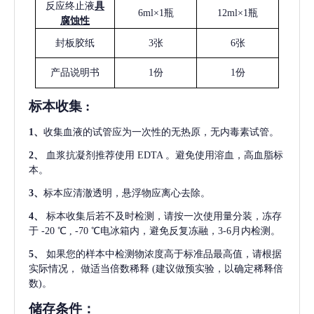
反应终止液
具
6ml×1瓶
12ml×1瓶
腐蚀性
封板胶纸
3张
6张
产品说明书
1份
1份
标本收集
:
1
、
收集血液的试管应为一次性的无热原，无内毒素试管。
2
、
血浆抗凝剂推荐使用
EDTA 。避免使用溶血，高血脂标
本。
3
、
标本应清澈透明，悬浮物应离心去除。
4
、
标本收集后若不及时检测，请按一次使用量分装，冻存
于
-20 ℃ , -70 ℃电冰箱内，避免反复冻融，3-6月内检测。
5
、
如果您的样本中检测物浓度高于标准品最高值，请根据
实际情况，
做适当倍数稀释
(建议做预实验，以确定稀释倍
数)。
储存条件：