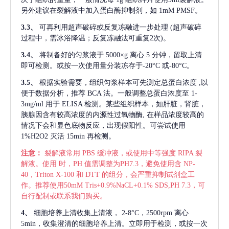
另外建议在裂解液中加入蛋白酶抑制剂，如 1mM PMSF。
3.3、
可再利用超声破碎或反复冻融进一步处理
(超声破碎
过程中，需冰浴降温；反复冻融法可重复2次)。
3.4、
将制备好的匀浆液于
5000×g 离心 5 分钟，留取上清
即可检测。或按一次使用量分装冻存于-20°C 或-80°C。
3.5、
根据实验需要，组织匀浆样本可先测定总蛋白浓度
,以
便于数据分析，推荐 BCA 法。一般调整总蛋白浓度至 1-
3mg/ml 用于 ELISA 检测。某些组织样本，如肝脏，肾脏，
胰腺因含有较高浓度的内源性过氧物酶, 在样品浓度较高的
情况下会和显色底物反应，出现假阳性。可尝试使用
1%H2O2 灭活 15min 再检测。
注意：
裂解液常用
PBS 缓冲液，或使用中等强度 RIPA 裂
解液。使用 时，PH 值需调整为PH7.3，避免使用含 NP-
40，Triton X-100 和 DTT 的组分，会严重抑制试剂盒工
作。推荐使用50mM Tris+0.9%NaCL+0.1% SDS,PH 7.3，可
自行配制或联系我们购买。
4、
细胞培养上清收集上清液，
2-8°C，2500rpm 离心
5min，收集澄清的细胞培养上清。立即用于检测，或按一次