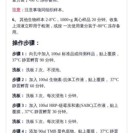
量分装于-80°C 冻存备用。
注意：
注意事项同组织样本。
6、
其他生物样本
2-8°C，1000×g 离心样品 20 分钟。收集
上清液立即用于检测，或按 一次使用量分装于-80°C 冻存备
用。
操作步骤：
步骤
1：
向孔中加入
100ul 标准品或待测样品，贴上覆膜，
37°C 静置孵育 90 分钟。
洗板：
洗板
2 次。不浸泡。
步骤
2：
加入
100ul 生物素-抗体工作液，贴上覆膜， 37°C
静置孵育 60 分钟。
洗板：
洗板
3 次。每次浸泡 1 分钟。
步骤
3：
加入
100ul HRP-链霉亲和素(SABC)工作液，贴上
覆膜，37°C 静置孵育 30 分钟。
洗板：
洗板
5 次。每次浸泡 1 分钟。
步骤
4：
添加
90ul TMB 显色底物。贴上覆膜， 37°C 静置