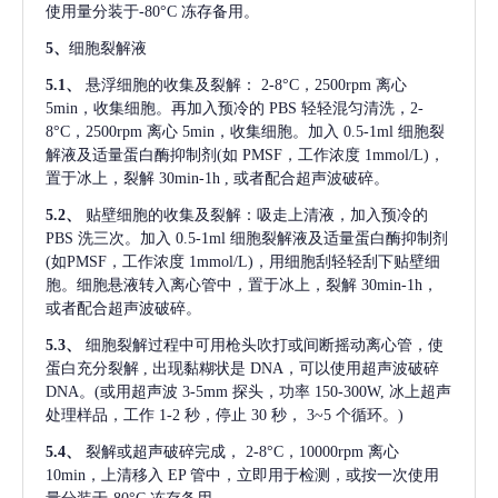
使用量分装于-80°C 冻存备用。
5、
细胞裂解液
5.1、
悬浮细胞的收集及裂解：
2-8°C，2500rpm 离心
5min，收集细胞。再加入预冷的 PBS 轻轻混匀清洗，2-
8°C，2500rpm 离心 5min，收集细胞。加入 0.5-1ml 细胞裂
解液及适量蛋白酶抑制剂(如 PMSF，工作浓度 1mmol/L)，
置于冰上，裂解 30min-1h , 或者配合超声波破碎。
5.2、
贴壁细胞的收集及裂解：吸走上清液，加入预冷的
PBS 洗三次。加入 0.5-1ml 细胞裂解液及适量蛋白酶抑制剂
(如PMSF，工作浓度 1mmol/L)，用细胞刮轻轻刮下贴壁细
胞。细胞悬液转入离心管中，置于冰上，裂解 30min-1h，
或者配合超声波破碎。
5.3、
细胞裂解过程中可用枪头吹打或间断摇动离心管，使
蛋白充分裂解
, 出现黏糊状是 DNA，可以使用超声波破碎
DNA。(或用超声波 3-5mm 探头，功率 150-300W, 冰上超声
处理样品，工作 1-2 秒，停止 30 秒， 3~5 个循环。)
5.4、
裂解或超声破碎完成，
2-8°C，10000rpm 离心
10min，上清移入 EP 管中，立即用于检测，或按一次使用