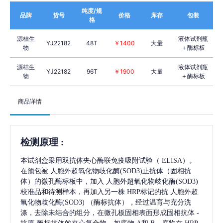
纯度/规
品牌
货号
价格
库存
包装
格
源桔生
液体试剂瓶
YJ22182
48T
￥1400
大量
物
＋酶标板
源桔生
液体试剂瓶
YJ22182
96T
￥1900
大量
物
＋酶标板
商品详情
检测原理
:
本试剂盒采用双抗体夹心酶联免疫吸附试验（
ELISA）。
在预包被
人胞外超氧化物歧化酶(SOD3)
止抗体（固相抗
体）的微孔酶标板中，加入
人胞外超氧化物歧化酶(SOD3)
校准品和待测样本，再加入另一株
HRP标记的抗
人胞外超
氧化物歧化酶(SOD3)
（酶标抗体），经过温育与充分洗
涤，去除未结合的组分，在微孔板固相表面形成固相抗体
-