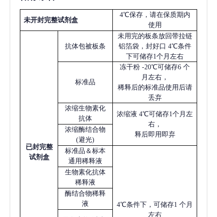
4℃保存，请在保质期内
未开封完整试剂盒
使用
未用完的板条放回带拉链
抗体包被板条
铝箔袋，封好口
4℃条件
下可储存1个月左右
冻干粉
-20℃可储存6 个
月左右，
标准品
稀释后的标准品使用后请
丢弃
浓缩生物素化
浓缩液
4℃可储存1个月左
抗体
右，
浓缩酶结合物
释后即用即弃
(避光)
已
封完整
标准品＆标本
试剂盒
通用稀释液
生物素化抗体
稀释液
酶结合物稀释
液
4℃条件下，可储存1 个月
左右