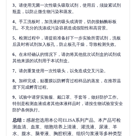
3、
请使用无菌一次性吸头吸取试剂，使用后，须旋紧试剂
瓶盖，以防止微生物污染和蒸发。
4、
手工洗板时，加洗液的吸头或滴管，切勿接触酶标板
孔。不充分的洗涤或污染容易造成假阳性和高背景。
5、
检测过程中，请提前准备好下一步实验所需试剂，洗板
后及时将试剂加入板孔，防止板孔干燥，导致检测失效。
6、
在未经确认的情况下，请勿将其他批次试剂盒的试剂或
其他来源的试剂用于本试剂盒。
7、
请勿重复使用一次性吸头，以免造成交叉污染。
8、
加样完成，贴覆膜以防孵育过程样品的蒸发，在推荐温
度下完成孵育过程。
9、
试验中请穿实验服、戴口罩、手套等，做好防护工作。
特别是检测血液或者其他体液样品时，请按生物试验室安全
防护条例执行。
总结：
感谢您选用本公司ELISA系列产品。本产品可检
测血清、血浆、细胞培养上清液、灌洗液、尿液、羊
水、腹水、脑脊液、胸腔积液、组织匀浆液等多种类型