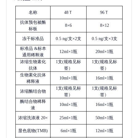
名称
48Ｔ
96Ｔ
抗体预包被酶
8×6
8×12
标板
冻干标准品
0.5 ng/支×2支
0.5 ng/支×3支
标准品
&标本
12ml×1瓶
20ml×1瓶
通用稀释液
浓缩生物素化
1支(规格见标
1支(规格见标
抗体
签）
签）
生物素化抗体
10ml×1瓶
16ml×1瓶
稀释液
1支(规格见标
1支(规格见标
浓缩酶结合物
签）
签）
酶结合物稀释
10ml×1瓶
16ml×1瓶
液
浓缩洗涤液
20×
25ml×1瓶
50ml×1瓶
显色底物
(
TMB
)
6ml×1瓶
12ml×1瓶