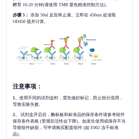
孵育 10-20 分钟(请使用 TMB 显色精准控制方法)。
步骤
5：
添加
50ul 反应终止液。立即在 450nm 处读取
OD450 值并计算。
注意事项
：
1、
使用不同的试剂盒时，需先做好标记，防止组分混用，
导致实验失败。
2、
试剂盒开启后，酶标板和标准品的保存条件请参考组件
保存条件表格
(受潮后活性会下降)。如发生使用或保存不当
导致组件缺损，可申请购买配套组件
(如 E002 冻干标准
品)。