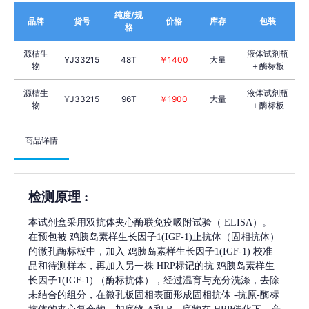
纯度/规
品牌
货号
价格
库存
包装
格
源桔生
液体试剂瓶
YJ33215
48T
￥1400
大量
物
＋酶标板
源桔生
液体试剂瓶
YJ33215
96T
￥1900
大量
物
＋酶标板
商品详情
检测原理
:
本试剂盒采用双抗体夹心酶联免疫吸附试验（
ELISA）。
在预包被
鸡胰岛素样生长因子1(IGF-1)
止抗体（固相抗体）
的微孔酶标板中，加入
鸡胰岛素样生长因子1(IGF-1)
校准
品和待测样本，再加入另一株
HRP标记的抗
鸡胰岛素样生
长因子1(IGF-1)
（酶标抗体），经过温育与充分洗涤，去除
未结合的组分，在微孔板固相表面形成固相抗体
-抗原-酶标