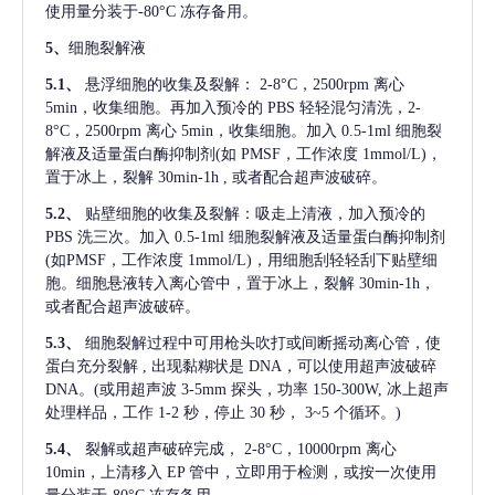
使用量分装于-80°C 冻存备用。
5、
细胞裂解液
5.1、
悬浮细胞的收集及裂解：
2-8°C，2500rpm 离心
5min，收集细胞。再加入预冷的 PBS 轻轻混匀清洗，2-
8°C，2500rpm 离心 5min，收集细胞。加入 0.5-1ml 细胞裂
解液及适量蛋白酶抑制剂(如 PMSF，工作浓度 1mmol/L)，
置于冰上，裂解 30min-1h , 或者配合超声波破碎。
5.2、
贴壁细胞的收集及裂解：吸走上清液，加入预冷的
PBS 洗三次。加入 0.5-1ml 细胞裂解液及适量蛋白酶抑制剂
(如PMSF，工作浓度 1mmol/L)，用细胞刮轻轻刮下贴壁细
胞。细胞悬液转入离心管中，置于冰上，裂解 30min-1h，
或者配合超声波破碎。
5.3、
细胞裂解过程中可用枪头吹打或间断摇动离心管，使
蛋白充分裂解
, 出现黏糊状是 DNA，可以使用超声波破碎
DNA。(或用超声波 3-5mm 探头，功率 150-300W, 冰上超声
处理样品，工作 1-2 秒，停止 30 秒， 3~5 个循环。)
5.4、
裂解或超声破碎完成，
2-8°C，10000rpm 离心
10min，上清移入 EP 管中，立即用于检测，或按一次使用