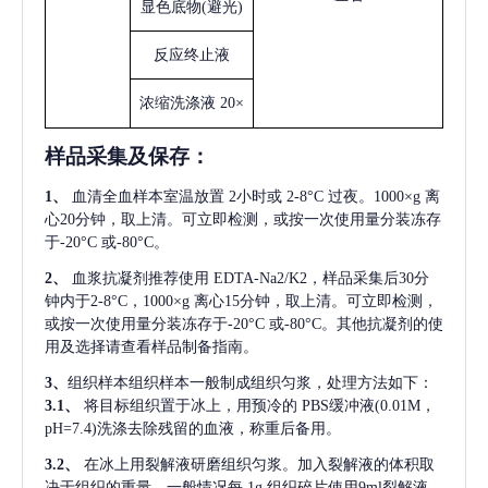
显色底物
(避光)
反应终止液
浓缩洗涤液
20×
样品采集及保存
：
1、
血清全血样本室温放置
2小时或 2-8°C 过夜。1000×g 离
心20分钟，取上清。可立即检测，或按一次使用量分装冻存
于-20°C 或-80°C。
2、
血浆抗凝剂推荐使用
EDTA-Na2/K2，样品采集后30分
钟内于2-8°C，1000×g 离心15分钟，取上清。可立即检测，
或按一次使用量分装冻存于-20°C 或-80°C。其他抗凝剂的使
用及选择请查看样品制备指南。
3、
组织样本组织样本一般制成组织匀浆，处理方法如下：
3.1、
将目标组织置于冰上，用预冷的
PBS缓冲液(0.01M，
pH=7.4)洗涤去除残留的血液，称重后备用。
3.2、
在冰上用裂解液研磨组织匀浆。加入裂解液的体积取
决于组织的重量，一般情况每
1g 组织碎片使用9ml裂解液。