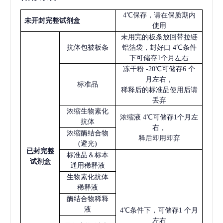
4℃保存，请在保质期内
未开封完整试剂盒
使用
未用完的板条放回带拉链
抗体包被板条
铝箔袋，封好口
4℃条件
下可储存1个月左右
冻干粉
-20℃可储存6 个
月左右，
标准品
稀释后的标准品使用后请
丢弃
浓缩生物素化
浓缩液
4℃可储存1个月左
抗体
右，
浓缩酶结合物
释后即用即弃
(避光)
已
封完整
标准品＆标本
试剂盒
通用稀释液
生物素化抗体
稀释液
酶结合物稀释
液
4℃条件下，可储存1 个月
左右