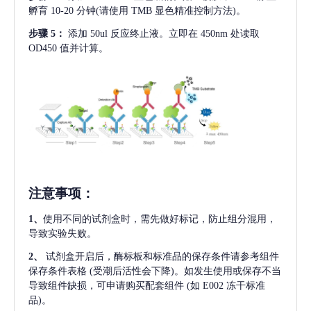
孵育 10-20 分钟(请使用 TMB 显色精准控制方法)。
步骤
5：
添加
50ul 反应终止液。立即在 450nm 处读取
OD450 值并计算。
注意事项
：
1、
使用不同的试剂盒时，需先做好标记，防止组分混用，
导致实验失败。
2、
试剂盒开启后，酶标板和标准品的保存条件请参考组件
保存条件表格
(受潮后活性会下降)。如发生使用或保存不当
导致组件缺损，可申请购买配套组件
(如 E002 冻干标准
品)。