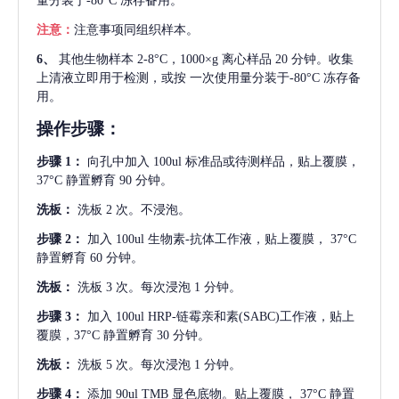
量分装于-80°C 冻存备用。
注意：
注意事项同组织样本。
6、
其他生物样本
2-8°C，1000×g 离心样品 20 分钟。收集
上清液立即用于检测，或按 一次使用量分装于-80°C 冻存备
用。
操作步骤：
步骤
1：
向孔中加入
100ul 标准品或待测样品，贴上覆膜，
37°C 静置孵育 90 分钟。
洗板：
洗板
2 次。不浸泡。
步骤
2：
加入
100ul 生物素-抗体工作液，贴上覆膜， 37°C
静置孵育 60 分钟。
洗板：
洗板
3 次。每次浸泡 1 分钟。
步骤
3：
加入
100ul HRP-链霉亲和素(SABC)工作液，贴上
覆膜，37°C 静置孵育 30 分钟。
洗板：
洗板
5 次。每次浸泡 1 分钟。
步骤
4：
添加
90ul TMB 显色底物。贴上覆膜， 37°C 静置