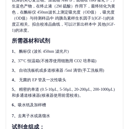
抗体的夹心复合物。加底物 A和 B，底物在 HRP催化下，产
生蓝色产物，在终止液（2M 硫酸）作用下，最终转化为黄
色，在酶标仪 450nm波长上测定吸光度（OD值），吸光度
（OD值）与待测样品中
鸡胰岛素样生长因子1(IGF-1)
的浓
度正相关。拟合校准品曲线，可以计算出样本中
其他(IGF-
1)
的浓度。
所需器材和试剂
1、
酶标仪
(波长 450nm 滤光片)
2、
37°C 恒温箱(不推荐使用细胞用 CO2 培养箱)
3、
自动洗板机或多道移液器
/5ml 滴管(手工洗板用)
4、
无菌的
EP 管及一次性吸头
5、
精密的单道
(0.5-10μL, 5-50μL, 20-200μL, 200-1000μL)
和多通道移液器(移液器使用前需校准)。
6、
吸水纸及加样槽
7、
去离子水或蒸馏水
试剂盒组成：