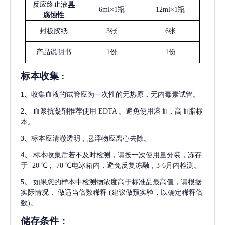
反应终止液
具
6ml×1瓶
12ml×1瓶
腐蚀性
封板胶纸
3张
6张
产品说明书
1份
1份
标本收集
:
1
、
收集血液的试管应为一次性的无热原，无内毒素试管。
2
、
血浆抗凝剂推荐使用
EDTA 。避免使用溶血，高血脂标
本。
3
、
标本应清澈透明，悬浮物应离心去除。
4
、
标本收集后若不及时检测，请按一次使用量分装，冻存
于
-20 ℃ , -70 ℃电冰箱内，避免反复冻融，3-6月内检测。
5
、
如果您的样本中检测物浓度高于标准品最高值，请根据
实际情况，
做适当倍数稀释
(建议做预实验，以确定稀释倍
数)。
储存条件：