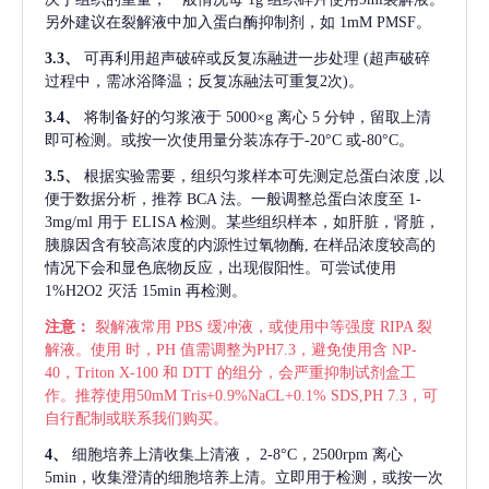
另外建议在裂解液中加入蛋白酶抑制剂，如 1mM PMSF。
3.3、
可再利用超声破碎或反复冻融进一步处理
(超声破碎
过程中，需冰浴降温；反复冻融法可重复2次)。
3.4、
将制备好的匀浆液于
5000×g 离心 5 分钟，留取上清
即可检测。或按一次使用量分装冻存于-20°C 或-80°C。
3.5、
根据实验需要，组织匀浆样本可先测定总蛋白浓度
,以
便于数据分析，推荐 BCA 法。一般调整总蛋白浓度至 1-
3mg/ml 用于 ELISA 检测。某些组织样本，如肝脏，肾脏，
胰腺因含有较高浓度的内源性过氧物酶, 在样品浓度较高的
情况下会和显色底物反应，出现假阳性。可尝试使用
1%H2O2 灭活 15min 再检测。
注意：
裂解液常用
PBS 缓冲液，或使用中等强度 RIPA 裂
解液。使用 时，PH 值需调整为PH7.3，避免使用含 NP-
40，Triton X-100 和 DTT 的组分，会严重抑制试剂盒工
作。推荐使用50mM Tris+0.9%NaCL+0.1% SDS,PH 7.3，可
自行配制或联系我们购买。
4、
细胞培养上清收集上清液，
2-8°C，2500rpm 离心
5min，收集澄清的细胞培养上清。立即用于检测，或按一次