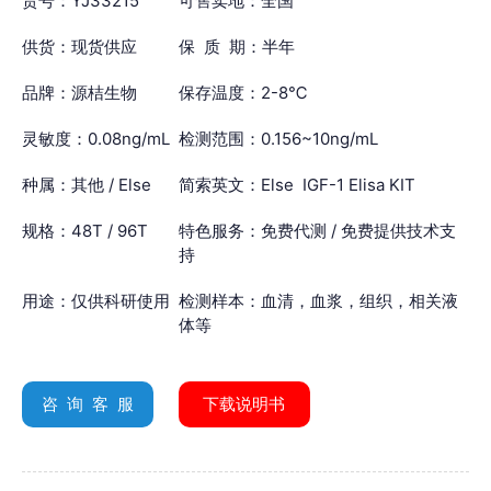
货号：YJ33215
可售卖地：全国
供货：现货供应
保 质 期：半年
品牌：源桔生物
保存温度：2-8℃
灵敏度：0.08ng/mL
检测范围：0.156~10ng/mL
种属：其他 / Else
简索英文：Else IGF-1 Elisa KIT
规格：48T / 96T
特色服务：免费代测 / 免费提供技术支
持
用途：仅供科研使用
检测样本：血清，血浆，组织，相关液
体等
咨 询 客 服
下载说明书