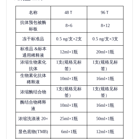
名称
48Ｔ
96Ｔ
抗体预包被酶
8×6
8×12
标板
冻干标准品
0.5 ng/支×2支
0.5 ng/支×3支
标准品
&标本
12ml×1瓶
20ml×1瓶
通用稀释液
浓缩生物素化
1支(规格见标
1支(规格见标
抗体
签）
签）
生物素化抗体
10ml×1瓶
16ml×1瓶
稀释液
1支(规格见标
1支(规格见标
浓缩酶结合物
签）
签）
酶结合物稀释
10ml×1瓶
16ml×1瓶
液
浓缩洗涤液
20×
25ml×1瓶
50ml×1瓶
显色底物
(
TMB
)
6ml×1瓶
12ml×1瓶