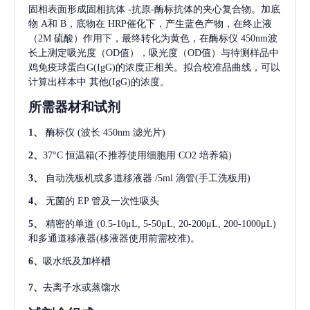
固相表面形成固相抗体
-抗原-酶标抗体的夹心复合物。加底
物 A和 B，底物在 HRP催化下，产生蓝色产物，在终止液
（2M 硫酸）作用下，最终转化为黄色，在酶标仪 450nm波
长上测定吸光度（OD值），吸光度（OD值）与待测样品中
鸡免疫球蛋白G(IgG)
的浓度正相关。拟合校准品曲线，可以
计算出样本中
其他(IgG)
的浓度。
所需器材和试剂
1、
酶标仪
(波长 450nm 滤光片)
2、
37°C 恒温箱(不推荐使用细胞用 CO2 培养箱)
3、
自动洗板机或多道移液器
/5ml 滴管(手工洗板用)
4、
无菌的
EP 管及一次性吸头
5、
精密的单道
(0.5-10μL, 5-50μL, 20-200μL, 200-1000μL)
和多通道移液器(移液器使用前需校准)。
6、
吸水纸及加样槽
7、
去离子水或蒸馏水