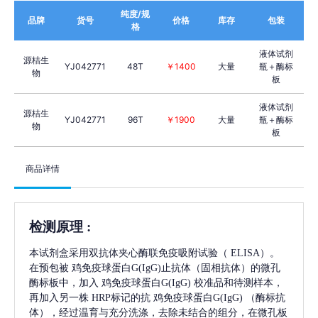
纯度/规
品牌
货号
价格
库存
包装
格
液体试剂
源桔生
YJ042771
48T
￥1400
大量
瓶＋酶标
物
板
液体试剂
源桔生
YJ042771
96T
￥1900
大量
瓶＋酶标
物
板
商品详情
检测原理
:
本试剂盒采用双抗体夹心酶联免疫吸附试验（
ELISA）。
在预包被
鸡免疫球蛋白G(IgG)
止抗体（固相抗体）的微孔
酶标板中，加入
鸡免疫球蛋白G(IgG)
校准品和待测样本，
再加入另一株
HRP标记的抗
鸡免疫球蛋白G(IgG)
（酶标抗
体），经过温育与充分洗涤，去除未结合的组分，在微孔板