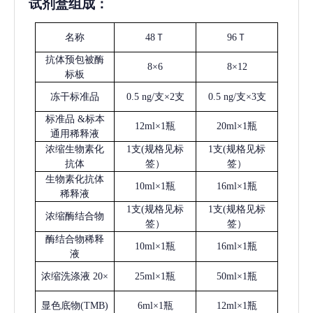
试剂盒组成：
名称
48Ｔ
96Ｔ
抗体预包被酶
8×6
8×12
标板
冻干标准品
0.5 ng/支×2支
0.5 ng/支×3支
标准品
&标本
12ml×1瓶
20ml×1瓶
通用稀释液
浓缩生物素化
1支(规格见标
1支(规格见标
抗体
签）
签）
生物素化抗体
10ml×1瓶
16ml×1瓶
稀释液
1支(规格见标
1支(规格见标
浓缩酶结合物
签）
签）
酶结合物稀释
10ml×1瓶
16ml×1瓶
液
浓缩洗涤液
20×
25ml×1瓶
50ml×1瓶
显色底物
(
TMB
)
6ml×1瓶
12ml×1瓶