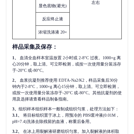
左右
显色底物
(避光)
反应终止液
浓缩洗涤液
20×
样品采集及保存
：
1、
血清全血样本室温放置
2小时或 2-8°C 过夜。1000×g 离
心20分钟，取上清。可立即检测，或按一次使用量分装冻存
于-20°C 或-80°C。
2、
血浆抗凝剂推荐使用
EDTA-Na2/K2，样品采集后30分
钟内于2-8°C，1000×g 离心15分钟，取上清。可立即检测，
或按一次使用量分装冻存于-20°C 或-80°C。其他抗凝剂的使
用及选择请查看样品制备指南。
3、
组织样本组织样本一般制成组织匀浆，处理方法如下：
3.1、
将目标组织置于冰上，用预冷的
PBS缓冲液(0.01M，
pH=7.4)洗涤去除残留的血液，称重后备用。
3.2、
在冰上用裂解液研磨组织匀浆。加入裂解液的体积取