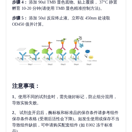
步骤
4：
添加
90ul TMB 显色底物。贴上覆膜， 37°C 静置
孵育 10-20 分钟(请使用 TMB 显色精准控制方法)。
步骤
5：
添加
50ul 反应终止液。立即在 450nm 处读取
OD450 值并计算。
注意事项
：
1、
使用不同的试剂盒时，需先做好标记，防止组分混用，
导致实验失败。
2、
试剂盒开启后，酶标板和标准品的保存条件请参考组件
保存条件表格
(受潮后活性会下降)。如发生使用或保存不当
导致组件缺损，可申请购买配套组件
(如 E002 冻干标准
品)。