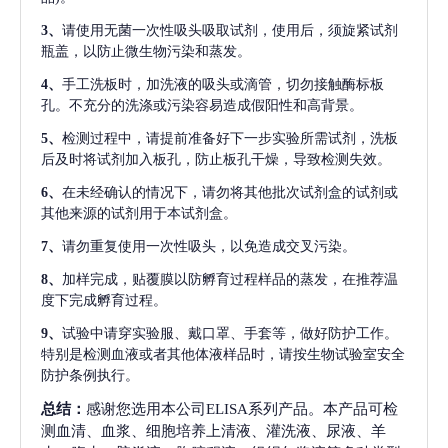
3、
请使用无菌一次性吸头吸取试剂，使用后，须旋紧试剂
瓶盖，以防止微生物污染和蒸发。
4、
手工洗板时，加洗液的吸头或滴管，切勿接触酶标板
孔。不充分的洗涤或污染容易造成假阳性和高背景。
5、
检测过程中，请提前准备好下一步实验所需试剂，洗板
后及时将试剂加入板孔，防止板孔干燥，导致检测失效。
6、
在未经确认的情况下，请勿将其他批次试剂盒的试剂或
其他来源的试剂用于本试剂盒。
7、
请勿重复使用一次性吸头，以免造成交叉污染。
8、
加样完成，贴覆膜以防孵育过程样品的蒸发，在推荐温
度下完成孵育过程。
9、
试验中请穿实验服、戴口罩、手套等，做好防护工作。
特别是检测血液或者其他体液样品时，请按生物试验室安全
防护条例执行。
总结：
感谢您选用本公司ELISA系列产品。本产品可检
测血清、血浆、细胞培养上清液、灌洗液、尿液、羊