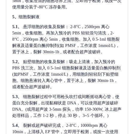
5min，收集澄清的细胞培养上清。立即用于检测，或按一次
使用量分装于-80°C 冻存备用。
5、
细胞裂解液
5.1、
悬浮细胞的收集及裂解：
2-8°C，2500rpm 离心
5min，收集细胞。再加入预冷的 PBS 轻轻混匀清洗，2-
8°C，2500rpm 离心 5min，收集细胞。加入 0.5-1ml 细胞裂
解液及适量蛋白酶抑制剂(如 PMSF，工作浓度 1mmol/L)，
置于冰上，裂解 30min-1h , 或者配合超声波破碎。
5.2、
贴壁细胞的收集及裂解：吸走上清液，加入预冷的
PBS 洗三次。加入 0.5-1ml 细胞裂解液及适量蛋白酶抑制剂
(如PMSF，工作浓度 1mmol/L)，用细胞刮轻轻刮下贴壁细
胞。细胞悬液转入离心管中，置于冰上，裂解 30min-1h，
或者配合超声波破碎。
5.3、
细胞裂解过程中可用枪头吹打或间断摇动离心管，使
蛋白充分裂解
, 出现黏糊状是 DNA，可以使用超声波破碎
DNA。(或用超声波 3-5mm 探头，功率 150-300W, 冰上超声
处理样品，工作 1-2 秒，停止 30 秒， 3~5 个循环。)
5.4、
裂解或超声破碎完成，
2-8°C，10000rpm 离心
10min，上清移入 EP 管中，立即用于检测，或按一次使用