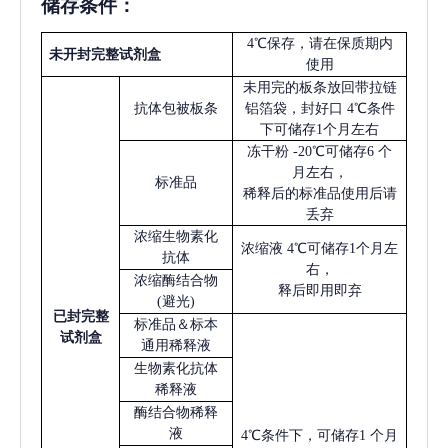
储存条件：
4℃保存，请在保质期内
未开封完整试剂盒
使用
未用完的板条放回带拉链
抗体包被板条
铝箔袋，封好口
4℃条件
下可储存1个月左右
冻干粉
-20℃可储存6 个
月左右，
标准品
稀释后的标准品使用后请
丢弃
浓缩生物素化
浓缩液
4℃可储存1个月左
抗体
右，
浓缩酶结合物
释后即用即弃
(避光)
已
封完整
标准品＆标本
试剂盒
通用稀释液
生物素化抗体
稀释液
酶结合物稀释
液
4℃条件下，可储存1 个月