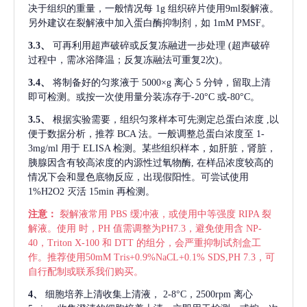
决于组织的重量，一般情况每
1g 组织碎片使用9ml裂解液。
另外建议在裂解液中加入蛋白酶抑制剂，如 1mM PMSF。
3.3、
可再利用超声破碎或反复冻融进一步处理
(超声破碎
过程中，需冰浴降温；反复冻融法可重复2次)。
3.4、
将制备好的匀浆液于
5000×g 离心 5 分钟，留取上清
即可检测。或按一次使用量分装冻存于-20°C 或-80°C。
3.5、
根据实验需要，组织匀浆样本可先测定总蛋白浓度
,以
便于数据分析，推荐 BCA 法。一般调整总蛋白浓度至 1-
3mg/ml 用于 ELISA 检测。某些组织样本，如肝脏，肾脏，
胰腺因含有较高浓度的内源性过氧物酶, 在样品浓度较高的
情况下会和显色底物反应，出现假阳性。可尝试使用
1%H2O2 灭活 15min 再检测。
注意：
裂解液常用
PBS 缓冲液，或使用中等强度 RIPA 裂
解液。使用 时，PH 值需调整为PH7.3，避免使用含 NP-
40，Triton X-100 和 DTT 的组分，会严重抑制试剂盒工
作。推荐使用50mM Tris+0.9%NaCL+0.1% SDS,PH 7.3，可
自行配制或联系我们购买。
4、
细胞培养上清收集上清液，
2-8°C，2500rpm 离心