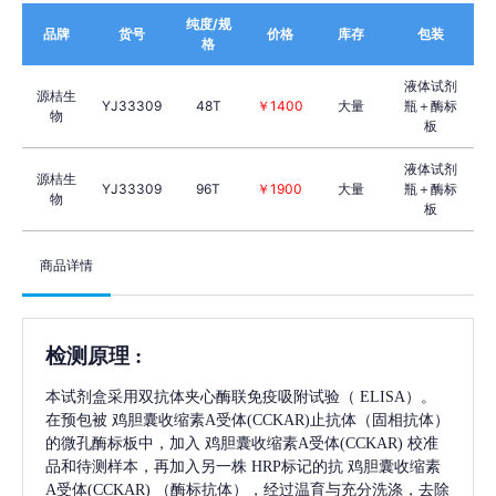
纯度/规
品牌
货号
价格
库存
包装
格
液体试剂
源桔生
YJ33309
48T
￥1400
大量
瓶＋酶标
物
板
液体试剂
源桔生
YJ33309
96T
￥1900
大量
瓶＋酶标
物
板
商品详情
检测原理
:
本试剂盒采用双抗体夹心酶联免疫吸附试验（
ELISA）。
在预包被
鸡胆囊收缩素A受体(CCKAR)
止抗体（固相抗体）
的微孔酶标板中，加入
鸡胆囊收缩素A受体(CCKAR)
校准
品和待测样本，再加入另一株
HRP标记的抗
鸡胆囊收缩素
A受体(CCKAR)
（酶标抗体），经过温育与充分洗涤，去除