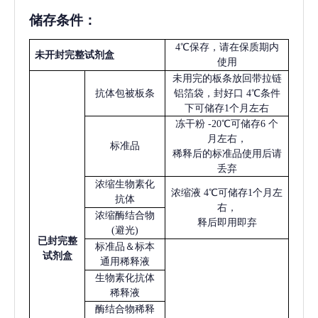
储存条件：
4℃保存，请在保质期内
未开封完整试剂盒
使用
未用完的板条放回带拉链
抗体包被板条
铝箔袋，封好口
4℃条件
下可储存1个月左右
冻干粉
-20℃可储存6 个
月左右，
标准品
稀释后的标准品使用后请
丢弃
浓缩生物素化
浓缩液
4℃可储存1个月左
抗体
右，
浓缩酶结合物
释后即用即弃
(避光)
已
封完整
标准品＆标本
试剂盒
通用稀释液
生物素化抗体
稀释液
酶结合物稀释