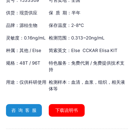
货号：YJ33309
可售卖地：全国
供货：现货供应
保 质 期：半年
品牌：源桔生物
保存温度：2-8℃
灵敏度：0.16ng/mL
检测范围：0.313~20ng/mL
种属：其他 / Else
简索英文：Else CCKAR Elisa KIT
规格：48T / 96T
特色服务：免费代测 / 免费提供技术支
持
用途：仅供科研使用
检测样本：血清，血浆，组织，相关液
体等
咨 询 客 服
下载说明书