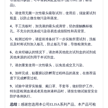
导致组件缺损，可申请购买配套组件
(如 E002 冻干标准
品)。
3、
请使用无菌一次性吸头吸取试剂，使用后，须旋紧试剂
瓶盖，以防止微生物污染和蒸发。
4、
手工洗板时，加洗液的吸头或滴管，切勿接触酶标板
孔。不充分的洗涤或污染容易造成假阳性和高背景。
5、
检测过程中，请提前准备好下一步实验所需试剂，洗板
后及时将试剂加入板孔，防止板孔干燥，导致检测失效。
6、
在未经确认的情况下，请勿将其他批次试剂盒的试剂或
其他来源的试剂用于本试剂盒。
7、
请勿重复使用一次性吸头，以免造成交叉污染。
8、
加样完成，贴覆膜以防孵育过程样品的蒸发，在推荐温
度下完成孵育过程。
9、
试验中请穿实验服、戴口罩、手套等，做好防护工作。
特别是检测血液或者其他体液样品时，请按生物试验室安全
防护条例执行。
总结：
感谢您选用本公司ELISA系列产品。本产品可检