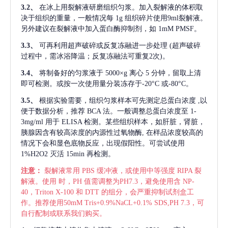
3.2、
在冰上用裂解液研磨组织匀浆。加入裂解液的体积取
决于组织的重量，一般情况每
1g 组织碎片使用9ml裂解液。
另外建议在裂解液中加入蛋白酶抑制剂，如 1mM PMSF。
3.3、
可再利用超声破碎或反复冻融进一步处理
(超声破碎
过程中，需冰浴降温；反复冻融法可重复2次)。
3.4、
将制备好的匀浆液于
5000×g 离心 5 分钟，留取上清
即可检测。或按一次使用量分装冻存于-20°C 或-80°C。
3.5、
根据实验需要，组织匀浆样本可先测定总蛋白浓度
,以
便于数据分析，推荐 BCA 法。一般调整总蛋白浓度至 1-
3mg/ml 用于 ELISA 检测。某些组织样本，如肝脏，肾脏，
胰腺因含有较高浓度的内源性过氧物酶, 在样品浓度较高的
情况下会和显色底物反应，出现假阳性。可尝试使用
1%H2O2 灭活 15min 再检测。
注意：
裂解液常用
PBS 缓冲液，或使用中等强度 RIPA 裂
解液。使用 时，PH 值需调整为PH7.3，避免使用含 NP-
40，Triton X-100 和 DTT 的组分，会严重抑制试剂盒工
作。推荐使用50mM Tris+0.9%NaCL+0.1% SDS,PH 7.3，可
自行配制或联系我们购买。