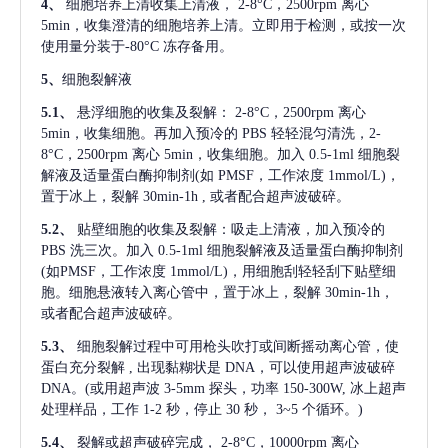
4、
细胞培养上清收集上清液，
2-8°C，2500rpm 离心
5min，收集澄清的细胞培养上清。立即用于检测，或按一次
使用量分装于-80°C 冻存备用。
5、
细胞裂解液
5.1、
悬浮细胞的收集及裂解：
2-8°C，2500rpm 离心
5min，收集细胞。再加入预冷的 PBS 轻轻混匀清洗，2-
8°C，2500rpm 离心 5min，收集细胞。加入 0.5-1ml 细胞裂
解液及适量蛋白酶抑制剂(如 PMSF，工作浓度 1mmol/L)，
置于冰上，裂解 30min-1h , 或者配合超声波破碎。
5.2、
贴壁细胞的收集及裂解：吸走上清液，加入预冷的
PBS 洗三次。加入 0.5-1ml 细胞裂解液及适量蛋白酶抑制剂
(如PMSF，工作浓度 1mmol/L)，用细胞刮轻轻刮下贴壁细
胞。细胞悬液转入离心管中，置于冰上，裂解 30min-1h，
或者配合超声波破碎。
5.3、
细胞裂解过程中可用枪头吹打或间断摇动离心管，使
蛋白充分裂解
, 出现黏糊状是 DNA，可以使用超声波破碎
DNA。(或用超声波 3-5mm 探头，功率 150-300W, 冰上超声
处理样品，工作 1-2 秒，停止 30 秒， 3~5 个循环。)
5.4、
裂解或超声破碎完成，
2-8°C，10000rpm 离心