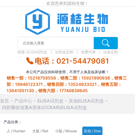
欢迎您来到源桔生物！
热搜:
ELISA试剂盒
试剂盒定制
免费代测
抗体定制
电话：021-54479081
本公司产品仅供科研使用，不用于人体及临床诊断！
销售一部：15216759556，销售二部：15921990938，销售三
部：19946122371，销售四部：13524933321，销售五部：
13641951130，销售六部：17740839645
首页
产品中心
ELISA试剂盒
其他ELISA试剂盒
鸡胆囊收缩素A受体(CCKAR)ELISA试剂盒
产品分类：
人 / Human
大鼠 / Rat
小鼠 / Mouse
其他 / Else