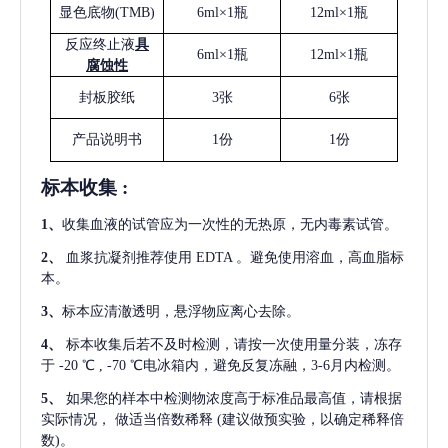
显色底物
(
TMB
)
6ml×1瓶
12ml×1瓶
反应终止液
具
6ml×1瓶
12ml×1瓶
腐蚀性
封板胶纸
3张
6张
产品说明书
1份
1份
标本收集
:
1
、
收集血液的试管应为一次性的无热原，无内毒素试管。
2
、
血浆抗凝剂推荐使用
EDTA 。避免使用溶血，高血脂标
本。
3
、
标本应清澈透明，悬浮物应离心去除。
4
、
标本收集后若不及时检测，请按一次使用量分装，冻存
于
-20 ℃ , -70 ℃电冰箱内，避免反复冻融，3-6月内检测。
5
、
如果您的样本中检测物浓度高于标准品最高值，请根据
实际情况，
做适当倍数稀释
(建议做预实验，以确定稀释倍
数)。