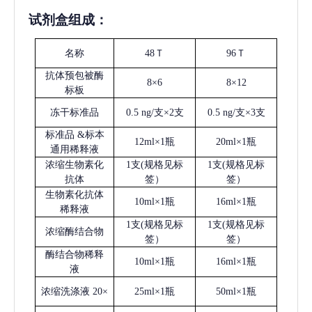
试剂盒组成：
名称
48Ｔ
96Ｔ
抗体预包被酶
8×6
8×12
标板
冻干标准品
0.5 ng/支×2支
0.5 ng/支×3支
标准品
&标本
12ml×1瓶
20ml×1瓶
通用稀释液
浓缩生物素化
1支(规格见标
1支(规格见标
抗体
签）
签）
生物素化抗体
10ml×1瓶
16ml×1瓶
稀释液
1支(规格见标
1支(规格见标
浓缩酶结合物
签）
签）
酶结合物稀释
10ml×1瓶
16ml×1瓶
液
浓缩洗涤液
20×
25ml×1瓶
50ml×1瓶