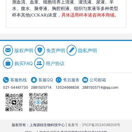
测血清、血浆、细胞培养上清液、灌洗液、尿液、羊
水、腹水、脑脊液、胸腔积液、组织匀浆液等多种类型
样本其他(CCKAR)浓度，
具体适用样本请咨询本商铺
。
版权声明
免责声明
隐私声明
购买FAQ
用户协议
客服热线
客服QQ
售后服务
公司邮箱
021-54461730
2881505714
13524666836
2881505714@qq.com
版权所有：上海源桔生物科技中心 |
备案号：沪ICP备2024098206号