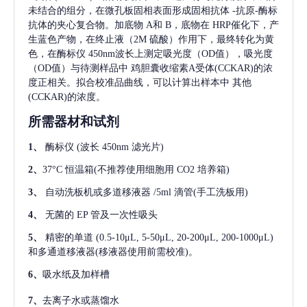
未结合的组分，在微孔板固相表面形成固相抗体
-抗原-酶标
抗体的夹心复合物。加底物 A和 B，底物在 HRP催化下，产
生蓝色产物，在终止液（2M 硫酸）作用下，最终转化为黄
色，在酶标仪 450nm波长上测定吸光度（OD值），吸光度
（OD值）与待测样品中
鸡胆囊收缩素A受体(CCKAR)
的浓
度正相关。拟合校准品曲线，可以计算出样本中
其他
(CCKAR)
的浓度。
所需器材和试剂
1、
酶标仪
(波长 450nm 滤光片)
2、
37°C 恒温箱(不推荐使用细胞用 CO2 培养箱)
3、
自动洗板机或多道移液器
/5ml 滴管(手工洗板用)
4、
无菌的
EP 管及一次性吸头
5、
精密的单道
(0.5-10μL, 5-50μL, 20-200μL, 200-1000μL)
和多通道移液器(移液器使用前需校准)。
6、
吸水纸及加样槽
7、
去离子水或蒸馏水