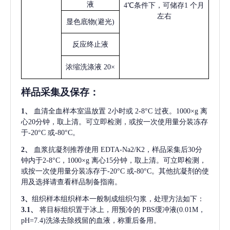
液
4℃条件下，可储存1 个月
左右
显色底物
(避光)
反应终止液
浓缩洗涤液
20×
样品采集及保存
：
1、
血清全血样本室温放置
2小时或 2-8°C 过夜。1000×g 离
心20分钟，取上清。可立即检测，或按一次使用量分装冻存
于-20°C 或-80°C。
2、
血浆抗凝剂推荐使用
EDTA-Na2/K2，样品采集后30分
钟内于2-8°C，1000×g 离心15分钟，取上清。可立即检测，
或按一次使用量分装冻存于-20°C 或-80°C。其他抗凝剂的使
用及选择请查看样品制备指南。
3、
组织样本组织样本一般制成组织匀浆，处理方法如下：
3.1、
将目标组织置于冰上，用预冷的
PBS缓冲液(0.01M，
pH=7.4)洗涤去除残留的血液，称重后备用。