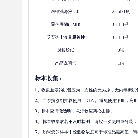
浓缩洗涤液
20×
25ml×1瓶
显色底物
(
TMB
)
6ml×1瓶
反应终止液
具腐蚀性
6ml×1瓶
封板胶纸
3张
产品说明书
1份
标本收集
:
1
、
收集血液的试管应为一次性的无热原，无内毒素试
2
、
血浆抗凝剂推荐使用
EDTA 。避免使用溶血，高
3
、
标本应清澈透明，悬浮物应离心去除。
4
、
标本收集后若不及时检测，请按一次使用量分装，
5
、
如果您的样本中检测物浓度高于标准品最高值，请