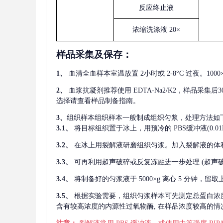
反应终止液
浓缩洗涤液
20×
样品采集及保存
：
1、
血清全血样本室温放置
2小时或 2-8°C 过夜。1
2、
血浆抗凝剂推荐使用
EDTA-Na2/K2，样品采集
选择请查看样品制备指南。
3、
组织样本组织样本一般制成组织匀浆，处理方法如
3.1、
将目标组织置于冰上，用预冷的
PBS缓冲液(0.
3.2、
在冰上用裂解液研磨组织匀浆。加入裂解液的体
3.3、
可再利用超声破碎或反复冻融进一步处理
(超声
3.4、
将制备好的匀浆液于
5000×g 离心 5 分钟，
3.5、
根据实验需要，组织匀浆样本可先测定总蛋白浓
含有较高浓度的内源性过氧物酶, 在样品浓度较高的情况下