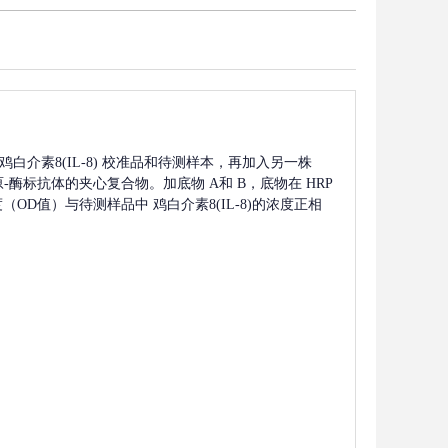
鸡白介素8(IL-8)
校准品和待测样本，再加入另一株
原-酶标抗体的夹心复合物。加底物 A和 B，底物在 HRP
度（OD值）与待测样品中
鸡白介素8(IL-8)
的浓度正相