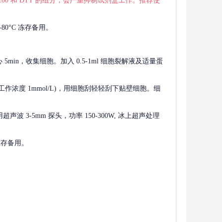
 X-100 和 DTT 的组分，会严重抑制试剂盒工作。推荐使
80°C 冻存备用。
离心 5min，收集细胞。加入 0.5-1ml 细胞裂解液及适量蛋
F，工作浓度 1mmol/L)，用细胞刮轻轻刮下贴壁细胞。细
波 3-5mm 探头，功率 150-300W, 冰上超声处理
 冻存备用。