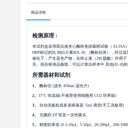
商品详情
检测原理
:
本试剂盒采用双抗体夹心酶联免疫吸附试验（
ELIS
HRP标记的抗
鸡白介素8(IL-8)
（酶标抗体），经过温
催化下，产生蓝色产物，在终止液（2M 硫酸）作用下
关。拟合校准品曲线，可以计算出样本中
其他(IL-8)
的
所需器材和试剂
1、
酶标仪
(波长 450nm 滤光片)
2、
37°C 恒温箱(不推荐使用细胞用 CO2 培养箱)
3、
自动洗板机或多道移液器
/5ml 滴管(手工洗板用)
4、
无菌的
EP 管及一次性吸头
5、
精密的单道
(0.5-10μL, 5-50μL, 20-200μL