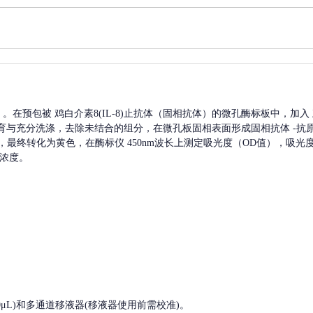
A）。在预包被
鸡白介素8(IL-8)
止抗体（固相抗体）的微孔酶标板中，加入
育与充分洗涤，去除未结合的组分，在微孔板固相表面形成固相抗体
-抗
，最终转化为黄色，在酶标仪 450nm波长上测定吸光度（OD值），吸光
浓度。
, 200-1000μL)和多通道移液器(移液器使用前需校准)。