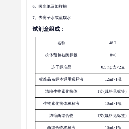
6、
吸水纸及加样槽
7、
去离子水或蒸馏水
试剂盒组成：
名称
48Ｔ
抗体预包被酶标板
8×6
冻干标准品
0.5 ng/支×2支
标准品
&标本通用稀释液
12ml×1瓶
浓缩生物素化抗体
1支(规格见标签）
生物素化抗体稀释液
10ml×1瓶
浓缩酶结合物
1支(规格见标签）
酶结合物稀释液
10ml×1瓶