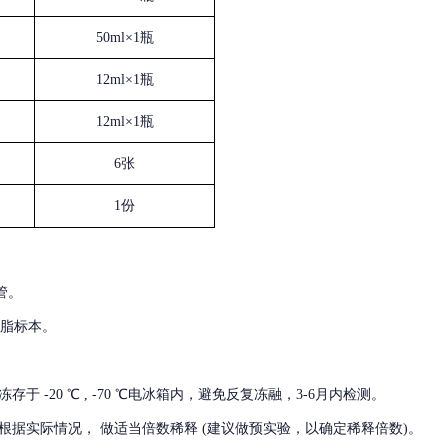
50ml×1瓶
12ml×1瓶
12ml×1瓶
6张
1份
管。
血脂标本。
冻存于
-20 ℃ , -70 ℃电冰箱内，避免反复冻融，3-6月内检测。
根据实际情况，
做适当倍数稀释
(建议做预实验，以确定稀释倍数)。