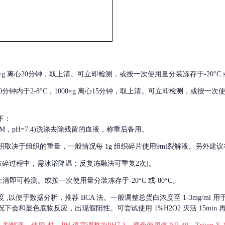
000×g 离心20分钟，取上清。可立即检测，或按一次使用量分装冻存于-20°C 或
后30分钟内于2-8°C，1000×g 离心15分钟，取上清。可立即检测，或按一次
下：
01M，pH=7.4)洗涤去除残留的血液，称重后备用。
积取决于组织的重量，一般情况每
1g 组织碎片使用9ml裂解液。另外建议
破碎过程中，需冰浴降温；反复冻融法可重复2次)。
留取上清即可检测。或按一次使用量分装冻存于-20°C 或-80°C。
度
,以便于数据分析，推荐 BCA 法。一般调整总蛋白浓度至 1-3mg/ml
会和显色底物反应，出现假阳性。可尝试使用 1%H2O2 灭活 15min 