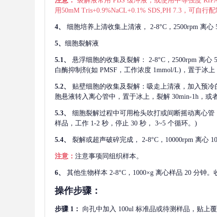
注意：
裂解液常用
PBS 缓冲液，或使用中等强度 RIPA
用50mM Tris+0.9%NaCL+0.1% SDS,PH 7.3
4、
细胞培养上清收集上清液，
2-8°C，2500rp
5、
细胞裂解液
5.1、
悬浮细胞的收集及裂解：
2-8°C，2500rpm 
白酶抑制剂(如 PMSF，工作浓度 1mmol/L)，置于冰上，
5.2、
贴壁细胞的收集及裂解：吸走上清液，加入预冷
胞悬液转入离心管中，置于冰上，裂解 30min-1h，
5.3、
细胞裂解过程中可用枪头吹打或间断摇动离心管
样品，工作 1-2 秒，停止 30 秒， 3~5 个循环。)
5.4、
裂解或超声破碎完成，
2-8°C，10000rpm
注意：
注意事项同组织样本。
6、
其他生物样本
2-8°C，1000×g 离心样品 20
操作步骤：
步骤
1：
向孔中加入
100ul 标准品或待测样品，贴上覆膜