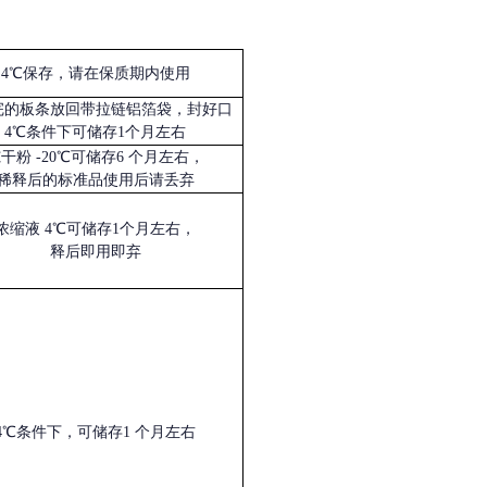
4℃保存，请在保质期内使用
完的板条放回带拉链铝箔袋，封好口
4℃条件下可储存1个月左右
冻干粉
-20℃可储存6 个月左右，
稀释后的标准品使用后请丢弃
浓缩液
4℃可储存1个月左右，
释后即用即弃
4℃条件下，可储存1 个月左右