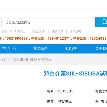
热搜:
ELISA试剂盒
试剂盒定制
免费代测
抗体定制
：15921990938，销售三部：19946122371，销售四部：13524933
产品中心
新闻动态
技术资料
关于我
鸡白介素8(IL-8)ELISA试剂盒
鸡白介素8(IL-8)ELISA
货号：YJ33333
可售卖
供货：现货供应
保 质