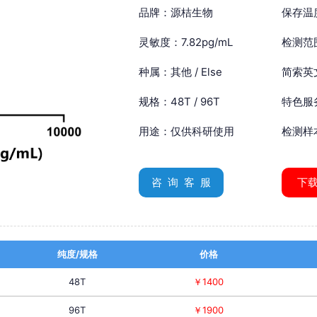
品牌：源桔生物
保存温
灵敏度：7.82pg/mL
检测范围
种属：其他 / Else
简索英文：
规格：48T / 96T
特色服
用途：仅供科研使用
检测样
咨 询 客 服
下
纯度/规格
价格
48T
￥1400
96T
￥1900