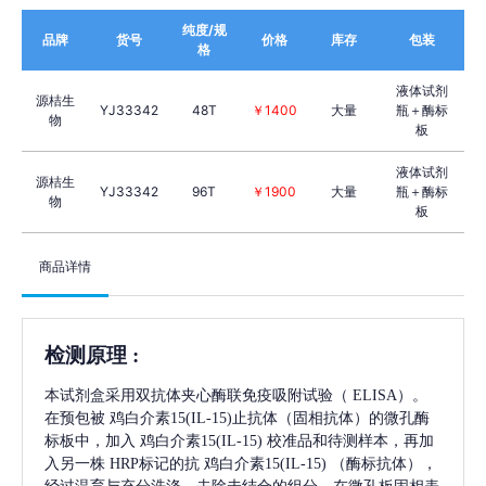
纯度/规
品牌
货号
价格
库存
包装
格
液体试剂
源桔生
YJ33342
48T
￥1400
大量
瓶＋酶标
物
板
液体试剂
源桔生
YJ33342
96T
￥1900
大量
瓶＋酶标
物
板
商品详情
检测原理
:
本试剂盒采用双抗体夹心酶联免疫吸附试验（
ELISA）。
在预包被
鸡白介素15(IL-15)
止抗体（固相抗体）的微孔酶
标板中，加入
鸡白介素15(IL-15)
校准品和待测样本，再加
入另一株
HRP标记的抗
鸡白介素15(IL-15)
（酶标抗体），