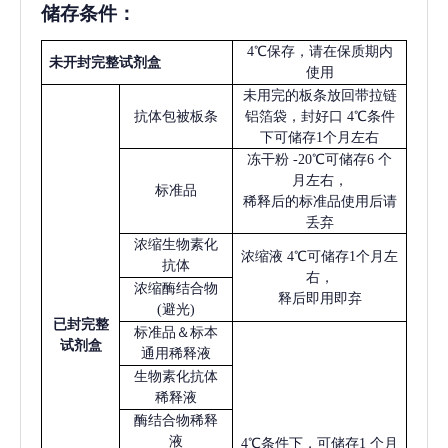
储存条件：
4℃保存，请在保质期内
未开封完整试剂盒
使用
未用完的板条放回带拉链
抗体包被板条
铝箔袋，封好口
4℃条件
下可储存1个月左右
冻干粉
-20℃可储存6 个
月左右，
标准品
稀释后的标准品使用后请
丢弃
浓缩生物素化
浓缩液
4℃可储存1个月左
抗体
右，
浓缩酶结合物
释后即用即弃
(避光)
已
封完整
标准品＆标本
试剂盒
通用稀释液
生物素化抗体
稀释液
酶结合物稀释
液
4℃条件下，可储存1 个月