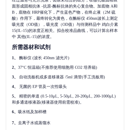
经过温育与充分洗涤，去除未结合的组分，在微孔板固相表
面形成固相抗体
-抗原-酶标抗体的夹心复合物。加底物 A和
B，底物在 HRP催化下，产生蓝色产物，在终止液（2M 硫
酸）作用下，最终转化为黄色，在酶标仪 450nm波长上测定
吸光度（OD值），吸光度（OD值）与待测样品中
鸡白介素
15(IL-15)
的浓度正相关。拟合校准品曲线，可以计算出样本
中
其他(IL-15)
的浓度。
所需器材和试剂
1、
酶标仪
(波长 450nm 滤光片)
2、
37°C 恒温箱(不推荐使用细胞用 CO2 培养箱)
3、
自动洗板机或多道移液器
/5ml 滴管(手工洗板用)
4、
无菌的
EP 管及一次性吸头
5、
精密的单道
(0.5-10μL, 5-50μL, 20-200μL, 200-1000μL)
和多通道移液器(移液器使用前需校准)。
6、
吸水纸及加样槽
7、
去离子水或蒸馏水