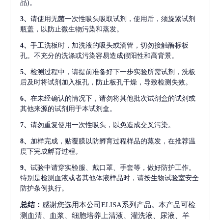
品)。
3、
请使用无菌一次性吸头吸取试剂，使用后，须旋紧试剂
瓶盖，以防止微生物污染和蒸发。
4、
手工洗板时，加洗液的吸头或滴管，切勿接触酶标板
孔。不充分的洗涤或污染容易造成假阳性和高背景。
5、
检测过程中，请提前准备好下一步实验所需试剂，洗板
后及时将试剂加入板孔，防止板孔干燥，导致检测失效。
6、
在未经确认的情况下，请勿将其他批次试剂盒的试剂或
其他来源的试剂用于本试剂盒。
7、
请勿重复使用一次性吸头，以免造成交叉污染。
8、
加样完成，贴覆膜以防孵育过程样品的蒸发，在推荐温
度下完成孵育过程。
9、
试验中请穿实验服、戴口罩、手套等，做好防护工作。
特别是检测血液或者其他体液样品时，请按生物试验室安全
防护条例执行。
总结：
感谢您选用本公司ELISA系列产品。本产品可检
测血清、血浆、细胞培养上清液、灌洗液、尿液、羊