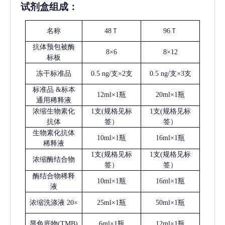
试剂盒组成：
名称
48Ｔ
96Ｔ
抗体预包被酶
8×6
8×12
标板
冻干标准品
0.5 ng/支×2支
0.5 ng/支×3支
标准品
&标本
12ml×1瓶
20ml×1瓶
通用稀释液
浓缩生物素化
1支(规格见标
1支(规格见标
抗体
签）
签）
生物素化抗体
10ml×1瓶
16ml×1瓶
稀释液
1支(规格见标
1支(规格见标
浓缩酶结合物
签）
签）
酶结合物稀释
10ml×1瓶
16ml×1瓶
液
浓缩洗涤液
20×
25ml×1瓶
50ml×1瓶
显色底物
(
TMB
)
6ml×1瓶
12ml×1瓶