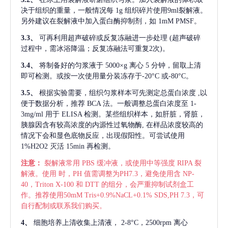
决于组织的重量，一般情况每
1g 组织碎片使用9ml裂解液。
另外建议在裂解液中加入蛋白酶抑制剂，如 1mM PMSF。
3.3、
可再利用超声破碎或反复冻融进一步处理
(超声破碎
过程中，需冰浴降温；反复冻融法可重复2次)。
3.4、
将制备好的匀浆液于
5000×g 离心 5 分钟，留取上清
即可检测。或按一次使用量分装冻存于-20°C 或-80°C。
3.5、
根据实验需要，组织匀浆样本可先测定总蛋白浓度
,以
便于数据分析，推荐 BCA 法。一般调整总蛋白浓度至 1-
3mg/ml 用于 ELISA 检测。某些组织样本，如肝脏，肾脏，
胰腺因含有较高浓度的内源性过氧物酶, 在样品浓度较高的
情况下会和显色底物反应，出现假阳性。可尝试使用
1%H2O2 灭活 15min 再检测。
注意：
裂解液常用
PBS 缓冲液，或使用中等强度 RIPA 裂
解液。使用 时，PH 值需调整为PH7.3，避免使用含 NP-
40，Triton X-100 和 DTT 的组分，会严重抑制试剂盒工
作。推荐使用50mM Tris+0.9%NaCL+0.1% SDS,PH 7.3，可
自行配制或联系我们购买。
4、
细胞培养上清收集上清液，
2-8°C，2500rpm 离心