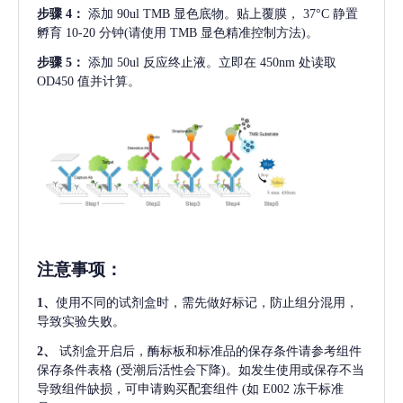
步骤
4：
添加
90ul TMB 显色底物。贴上覆膜， 37°C 静置
孵育 10-20 分钟(请使用 TMB 显色精准控制方法)。
步骤
5：
添加
50ul 反应终止液。立即在 450nm 处读取
OD450 值并计算。
注意事项
：
1、
使用不同的试剂盒时，需先做好标记，防止组分混用，
导致实验失败。
2、
试剂盒开启后，酶标板和标准品的保存条件请参考组件
保存条件表格
(受潮后活性会下降)。如发生使用或保存不当
导致组件缺损，可申请购买配套组件
(如 E002 冻干标准