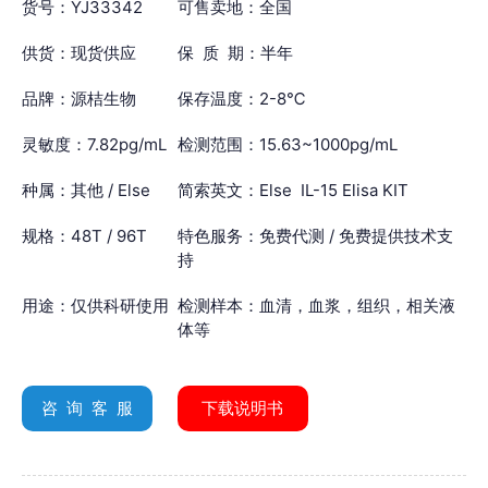
货号：YJ33342
可售卖地：全国
供货：现货供应
保 质 期：半年
品牌：源桔生物
保存温度：2-8℃
灵敏度：7.82pg/mL
检测范围：15.63~1000pg/mL
种属：其他 / Else
简索英文：Else IL-15 Elisa KIT
规格：48T / 96T
特色服务：免费代测 / 免费提供技术支
持
用途：仅供科研使用
检测样本：血清，血浆，组织，相关液
体等
咨 询 客 服
下载说明书