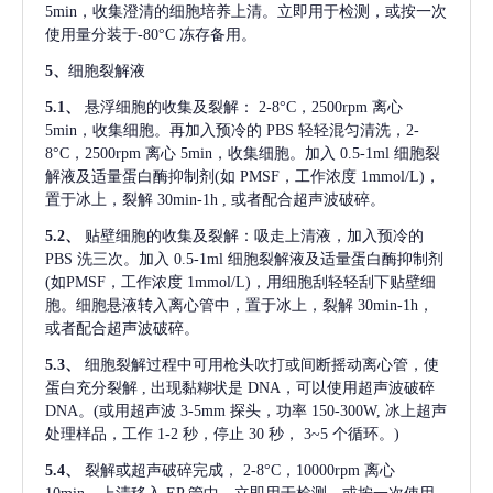
5min，收集澄清的细胞培养上清。立即用于检测，或按一次
使用量分装于-80°C 冻存备用。
5、
细胞裂解液
5.1、
悬浮细胞的收集及裂解：
2-8°C，2500rpm 离心
5min，收集细胞。再加入预冷的 PBS 轻轻混匀清洗，2-
8°C，2500rpm 离心 5min，收集细胞。加入 0.5-1ml 细胞裂
解液及适量蛋白酶抑制剂(如 PMSF，工作浓度 1mmol/L)，
置于冰上，裂解 30min-1h , 或者配合超声波破碎。
5.2、
贴壁细胞的收集及裂解：吸走上清液，加入预冷的
PBS 洗三次。加入 0.5-1ml 细胞裂解液及适量蛋白酶抑制剂
(如PMSF，工作浓度 1mmol/L)，用细胞刮轻轻刮下贴壁细
胞。细胞悬液转入离心管中，置于冰上，裂解 30min-1h，
或者配合超声波破碎。
5.3、
细胞裂解过程中可用枪头吹打或间断摇动离心管，使
蛋白充分裂解
, 出现黏糊状是 DNA，可以使用超声波破碎
DNA。(或用超声波 3-5mm 探头，功率 150-300W, 冰上超声
处理样品，工作 1-2 秒，停止 30 秒， 3~5 个循环。)
5.4、
裂解或超声破碎完成，
2-8°C，10000rpm 离心