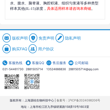
水、腹水、脑脊液、胸腔积液、组织匀浆液等多种类型
样本其他(IL-15)浓度，
具体适用样本请咨询本商铺
。
版权声明
免责声明
隐私声明
购买FAQ
用户协议
客服热线
客服QQ
售后服务
公司邮箱
021-54461730
2881505714
13524666836
2881505714@qq.com
版权所有：上海源桔生物科技中心 |
备案号：沪ICP备2024098206号
地址：上海市松江区九亭镇研展路158弄15号1603室