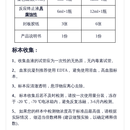
反应终止液
具
6ml×1瓶
12ml×1瓶
腐蚀性
封板胶纸
3张
6张
产品说明书
1份
1份
标本收集
:
1
、
收集血液的试管应为一次性的无热原，无内毒素试管。
2
、
血浆抗凝剂推荐使用
EDTA 。避免使用溶血，高血脂标
本。
3
、
标本应清澈透明，悬浮物应离心去除。
4
、
标本收集后若不及时检测，请按一次使用量分装，冻存
于
-20 ℃ , -70 ℃电冰箱内，避免反复冻融，3-6月内检测。
5
、
如果您的样本中检测物浓度高于标准品最高值，请根据
实际情况，
做适当倍数稀释
(建议做预实验，以确定稀释倍
数)。