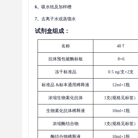
6、
吸水纸及加样槽
7、
去离子水或蒸馏水
试剂盒组成：
名称
48Ｔ
抗体预包被酶标板
8×6
冻干标准品
0.5 ng/支×2支
标准品
&标本通用稀释液
12ml×1瓶
浓缩生物素化抗体
1支(规格见标签）
生物素化抗体稀释液
10ml×1瓶
浓缩酶结合物
1支(规格见标签）
酶结合物稀释液
10ml×1瓶