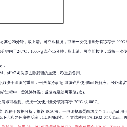
000×g 离心20分钟，取上清。可立即检测，或按一次使用量分装冻存于-20°C 或
后30分钟内于2-8°C，1000×g 离心15分钟，取上清。可立即检测，或按一次
下：
01M，pH=7.4)洗涤去除残留的血液，称重后备用。
积取决于组织的重量，一般情况每
1g 组织碎片使用9ml裂解液。另外建议
破碎过程中，需冰浴降温；反复冻融法可重复2次)。
留取上清即可检测。或按一次使用量分装冻存于-20°C 或-80°C。
度
,以便于数据分析，推荐 BCA 法。一般调整总蛋白浓度至 1-3mg/ml
会和显色底物反应，出现假阳性。可尝试使用 1%H2O2 灭活 15min 