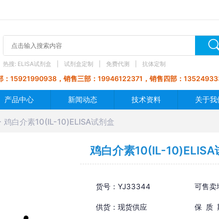
热搜:
ELISA试剂盒
试剂盒定制
免费代测
抗体定制
：15921990938，销售三部：19946122371，销售四部：13524933
产品中心
新闻动态
技术资料
关于我
鸡白介素10(IL-10)ELISA试剂盒
鸡白介素10(IL-10)ELIS
货号：YJ33344
可售卖
供货：现货供应
保 质