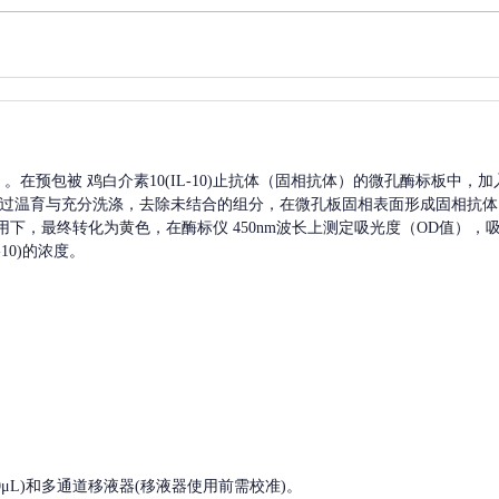
A）。在预包被
鸡白介素10(IL-10)
止抗体（固相抗体）的微孔酶标板中，加
过温育与充分洗涤，去除未结合的组分，在微孔板固相表面形成固相抗体
用下，最终转化为黄色，在酶标仪 450nm波长上测定吸光度（OD值），
10)
的浓度。
, 200-1000μL)和多通道移液器(移液器使用前需校准)。