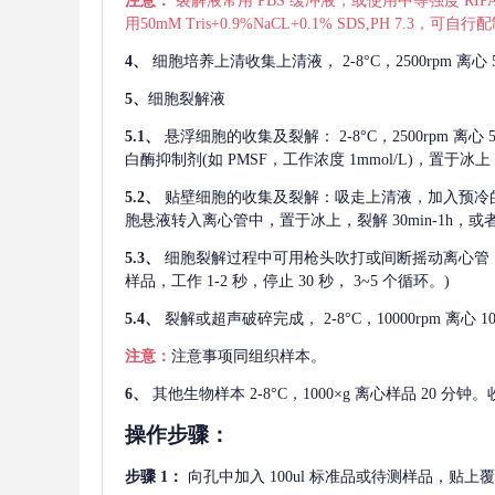
注意：
裂解液常用
PBS 缓冲液，或使用中等强度 RIPA
用50mM Tris+0.9%NaCL+0.1% SDS,PH 7.3
4、
细胞培养上清收集上清液，
2-8°C，2500rp
5、
细胞裂解液
5.1、
悬浮细胞的收集及裂解：
2-8°C，2500rpm 
白酶抑制剂(如 PMSF，工作浓度 1mmol/L)，置于冰上，
5.2、
贴壁细胞的收集及裂解：吸走上清液，加入预冷
胞悬液转入离心管中，置于冰上，裂解 30min-1h，
5.3、
细胞裂解过程中可用枪头吹打或间断摇动离心管
样品，工作 1-2 秒，停止 30 秒， 3~5 个循环。)
5.4、
裂解或超声破碎完成，
2-8°C，10000rpm
注意：
注意事项同组织样本。
6、
其他生物样本
2-8°C，1000×g 离心样品 20
操作步骤：
步骤
1：
向孔中加入
100ul 标准品或待测样品，贴上覆膜