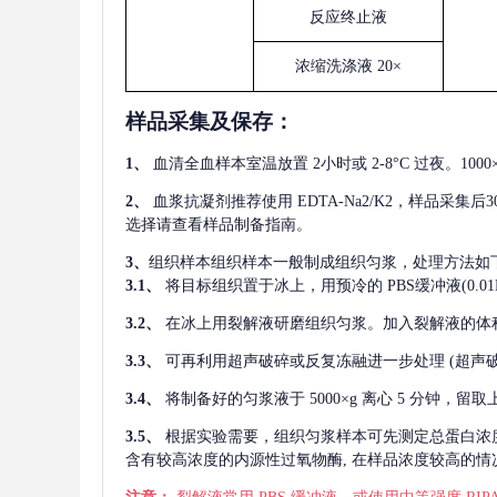
反应终止液
浓缩洗涤液
20×
样品采集及保存
：
1、
血清全血样本室温放置
2小时或 2-8°C 过夜。1
2、
血浆抗凝剂推荐使用
EDTA-Na2/K2，样品采集
选择请查看样品制备指南。
3、
组织样本组织样本一般制成组织匀浆，处理方法如
3.1、
将目标组织置于冰上，用预冷的
PBS缓冲液(0.
3.2、
在冰上用裂解液研磨组织匀浆。加入裂解液的体
3.3、
可再利用超声破碎或反复冻融进一步处理
(超声
3.4、
将制备好的匀浆液于
5000×g 离心 5 分钟，
3.5、
根据实验需要，组织匀浆样本可先测定总蛋白浓
含有较高浓度的内源性过氧物酶, 在样品浓度较高的情况下