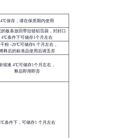
4℃保存，请在保质期内使用
完的板条放回带拉链铝箔袋，封好口
4℃条件下可储存1个月左右
冻干粉
-20℃可储存6 个月左右，
稀释后的标准品使用后请丢弃
浓缩液
4℃可储存1个月左右，
释后即用即弃
4℃条件下，可储存1 个月左右