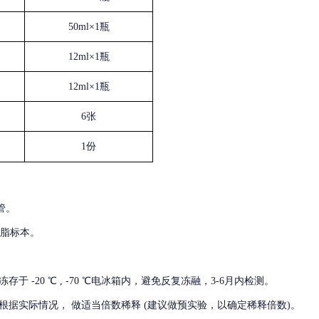
50ml×1瓶
12ml×1瓶
12ml×1瓶
6张
1份
管。
血脂标本。
冻存于
-20 ℃ , -70 ℃电冰箱内，避免反复冻融，3-6月内检测。
根据实际情况，
做适当倍数稀释
(建议做预实验，以确定稀释倍数)。