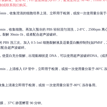
 裂解液。使用 时，PH 值需调整为PH7.3，避免使用含 NP-40，Triton
，可自行配制或联系我们购买。
m 离心 5min，收集澄清的细胞培养上清。立即用于检测，或按一次使用量分装于-
离心 5min，收集细胞。再加入预冷的 PBS 轻轻混匀清洗，2-8°C，2500rpm 
裂解 30min-1h , 或者配合超声波破碎。
的
PBS 洗三次。加入 0.5-1ml 细胞裂解液及适量蛋白酶抑制剂(如PMS
或者配合超声波破碎。
，使蛋白充分裂解
, 出现黏糊状是 DNA，可以使用超声波破碎DNA。(或用超声
 离心 10min，上清移入 EP 管中，立即用于检测，或按一次使用量分装于-80°C
 分钟。收集上清液立即用于检测，或按 一次使用量分装于-80°C 冻存备用。
， 37°C 静置孵育 90 分钟。