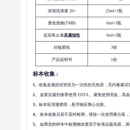
浓缩洗涤液
20×
25ml×1瓶
显色底物
(
TMB
)
6ml×1瓶
反应终止液
具腐蚀性
6ml×1瓶
封板胶纸
3张
产品说明书
1份
标本收集
:
1
、
收集血液的试管应为一次性的无热原，无内毒素试
2
、
血浆抗凝剂推荐使用
EDTA 。避免使用溶血，高
3
、
标本应清澈透明，悬浮物应离心去除。
4
、
标本收集后若不及时检测，请按一次使用量分装，
5
、
如果您的样本中检测物浓度高于标准品最高值，请