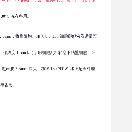
 X-100 和 DTT 的组分，会严重抑制试剂盒工作。推荐使
80°C 冻存备用。
离心 5min，收集细胞。加入 0.5-1ml 细胞裂解液及适量蛋
F，工作浓度 1mmol/L)，用细胞刮轻轻刮下贴壁细胞。细
波 3-5mm 探头，功率 150-300W, 冰上超声处理
 冻存备用。