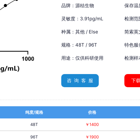
品牌：源桔生物
保存温
灵敏度：3.91pg/mL
检测范围
种属：其他 / Else
简索英文：
规格：48T / 96T
特色服
用途：仅供科研使用
检测样
咨 询 客 服
下
纯度/规格
价格
48T
￥1400
96T
￥1900