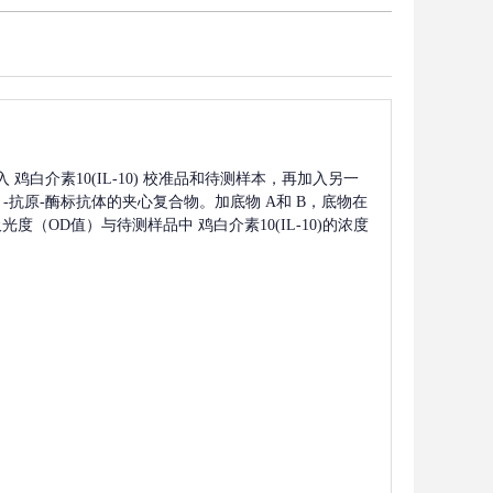
入
鸡白介素10(IL-10)
校准品和待测样本，再加入另一
-抗原-酶标抗体的夹心复合物。加底物 A和 B，底物在
吸光度（OD值）与待测样品中
鸡白介素10(IL-10)
的浓度