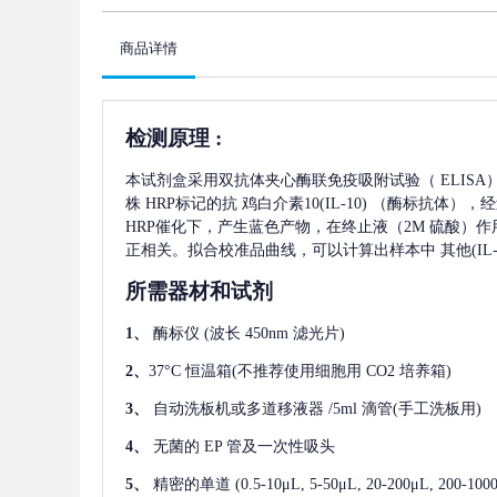
商品详情
检测原理
:
本试剂盒采用双抗体夹心酶联免疫吸附试验（
ELIS
株
HRP标记的抗
鸡白介素10(IL-10)
（酶标抗体），经
HRP催化下，产生蓝色产物，在终止液（2M 硫酸）作
正相关。拟合校准品曲线，可以计算出样本中
其他(IL-
所需器材和试剂
1、
酶标仪
(波长 450nm 滤光片)
2、
37°C 恒温箱(不推荐使用细胞用 CO2 培养箱)
3、
自动洗板机或多道移液器
/5ml 滴管(手工洗板用)
4、
无菌的
EP 管及一次性吸头
5、
精密的单道
(0.5-10μL, 5-50μL, 20-200μL