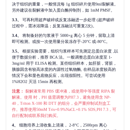
决于组织的重量，一般情况每
1g 组织碎片使用9ml裂解液。
另外建议在裂解液中加入蛋白酶抑制剂，如 1mM PMSF。
3.3、
可再利用超声破碎或反复冻融进一步处理
(超声破碎
过程中，需冰浴降温；反复冻融法可重复2次)。
3.4、
将制备好的匀浆液于
5000×g 离心 5 分钟，留取上清
即可检测。或按一次使用量分装冻存于-20°C 或-80°C。
3.5、
根据实验需要，组织匀浆样本可先测定总蛋白浓度
,以
便于数据分析，推荐 BCA 法。一般调整总蛋白浓度至 1-
3mg/ml 用于 ELISA 检测。某些组织样本，如肝脏，肾脏，
胰腺因含有较高浓度的内源性过氧物酶, 在样品浓度较高的
情况下会和显色底物反应，出现假阳性。可尝试使用
1%H2O2 灭活 15min 再检测。
注意：
裂解液常用
PBS 缓冲液，或使用中等强度 RIPA 裂
解液。使用 时，PH 值需调整为PH7.3，避免使用含 NP-
40，Triton X-100 和 DTT 的组分，会严重抑制试剂盒工
作。推荐使用50mM Tris+0.9%NaCL+0.1% SDS,PH 7.3，可
自行配制或联系我们购买。
4、
细胞培养上清收集上清液，
2-8°C，2500rpm 离心