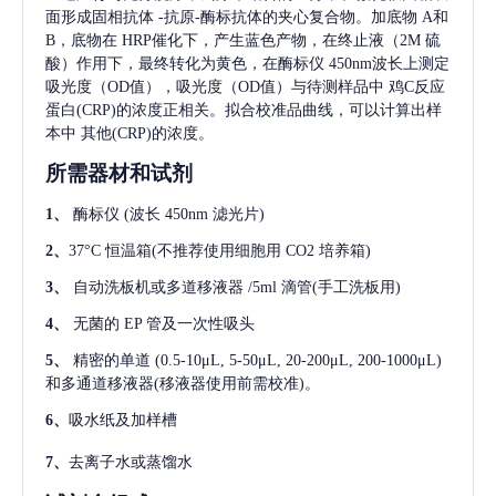
面形成固相抗体
-抗原-酶标抗体的夹心复合物。加底物 A和
B，底物在 HRP催化下，产生蓝色产物，在终止液（2M 硫
酸）作用下，最终转化为黄色，在酶标仪 450nm波长上测定
吸光度（OD值），吸光度（OD值）与待测样品中
鸡C反应
蛋白(CRP)
的浓度正相关。拟合校准品曲线，可以计算出样
本中
其他(CRP)
的浓度。
所需器材和试剂
1、
酶标仪
(波长 450nm 滤光片)
2、
37°C 恒温箱(不推荐使用细胞用 CO2 培养箱)
3、
自动洗板机或多道移液器
/5ml 滴管(手工洗板用)
4、
无菌的
EP 管及一次性吸头
5、
精密的单道
(0.5-10μL, 5-50μL, 20-200μL, 200-1000μL)
和多通道移液器(移液器使用前需校准)。
6、
吸水纸及加样槽
7、
去离子水或蒸馏水