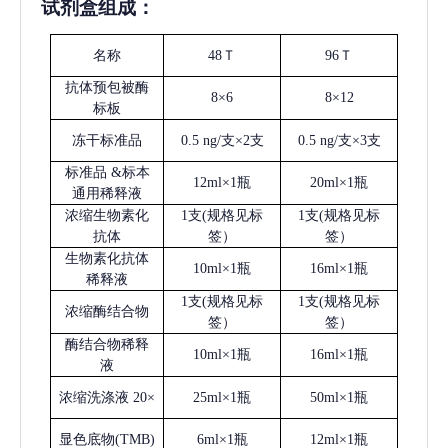
试剂盒组成：
名称
48Ｔ
96Ｔ
抗体预包被酶
8×6
8×12
标板
冻干标准品
0.5 ng/支×2支
0.5 ng/支×3支
标准品
&标本
12ml×1瓶
20ml×1瓶
通用稀释液
浓缩生物素化
1支(规格见标
1支(规格见标
抗体
签）
签）
生物素化抗体
10ml×1瓶
16ml×1瓶
稀释液
1支(规格见标
1支(规格见标
浓缩酶结合物
签）
签）
酶结合物稀释
10ml×1瓶
16ml×1瓶
液
浓缩洗涤液
20×
25ml×1瓶
50ml×1瓶
显色底物
(
TMB
)
6ml×1瓶
12ml×1瓶