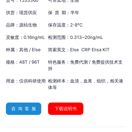
货号：YJ33360
可售卖地：全国
供货：现货供应
保 质 期：半年
品牌：源桔生物
保存温度：2-8℃
灵敏度：0.16ng/mL
检测范围：0.313~20ng/mL
种属：其他 / Else
简索英文：Else CRP Elisa KIT
规格：48T / 96T
特色服务：免费代测 / 免费提供技术支
持
用途：仅供科研使用
检测样本：血清，血浆，组织，相关液
体等
咨 询 客 服
下载说明书