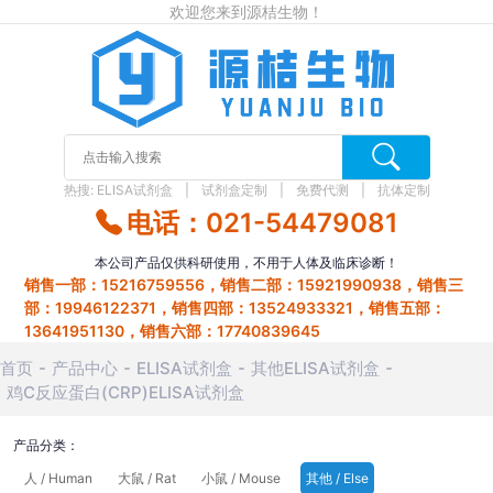
欢迎您来到源桔生物！
热搜:
ELISA试剂盒
试剂盒定制
免费代测
抗体定制
电话：021-54479081
本公司产品仅供科研使用，不用于人体及临床诊断！
销售一部：15216759556，销售二部：15921990938，销售三
部：19946122371，销售四部：13524933321，销售五部：
13641951130，销售六部：17740839645
首页
产品中心
ELISA试剂盒
其他ELISA试剂盒
鸡C反应蛋白(CRP)ELISA试剂盒
产品分类：
人 / Human
大鼠 / Rat
小鼠 / Mouse
其他 / Else