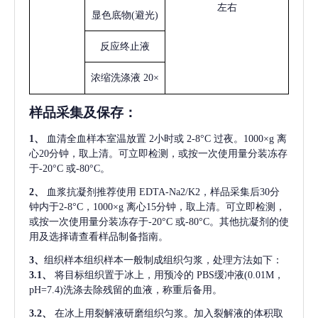
左右
显色底物
(避光)
反应终止液
浓缩洗涤液
20×
样品采集及保存
：
1、
血清全血样本室温放置
2小时或 2-8°C 过夜。1000×g 离
心20分钟，取上清。可立即检测，或按一次使用量分装冻存
于-20°C 或-80°C。
2、
血浆抗凝剂推荐使用
EDTA-Na2/K2，样品采集后30分
钟内于2-8°C，1000×g 离心15分钟，取上清。可立即检测，
或按一次使用量分装冻存于-20°C 或-80°C。其他抗凝剂的使
用及选择请查看样品制备指南。
3、
组织样本组织样本一般制成组织匀浆，处理方法如下：
3.1、
将目标组织置于冰上，用预冷的
PBS缓冲液(0.01M，
pH=7.4)洗涤去除残留的血液，称重后备用。
3.2、
在冰上用裂解液研磨组织匀浆。加入裂解液的体积取