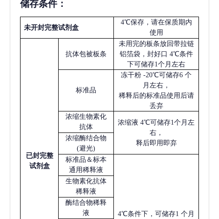
储存条件：
4℃保存，请在保质期内
未开封完整试剂盒
使用
未用完的板条放回带拉链
抗体包被板条
铝箔袋，封好口
4℃条件
下可储存1个月左右
冻干粉
-20℃可储存6 个
月左右，
标准品
稀释后的标准品使用后请
丢弃
浓缩生物素化
浓缩液
4℃可储存1个月左
抗体
右，
浓缩酶结合物
释后即用即弃
(避光)
已
封完整
标准品＆标本
试剂盒
通用稀释液
生物素化抗体
稀释液
酶结合物稀释
液
4℃条件下，可储存1 个月