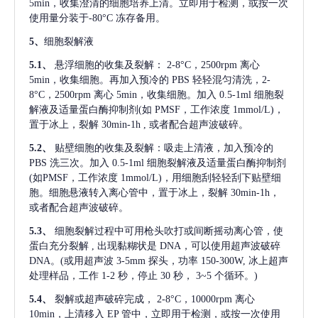
5min，收集澄清的细胞培养上清。立即用于检测，或按一次
使用量分装于-80°C 冻存备用。
5、
细胞裂解液
5.1、
悬浮细胞的收集及裂解：
2-8°C，2500rpm 离心
5min，收集细胞。再加入预冷的 PBS 轻轻混匀清洗，2-
8°C，2500rpm 离心 5min，收集细胞。加入 0.5-1ml 细胞裂
解液及适量蛋白酶抑制剂(如 PMSF，工作浓度 1mmol/L)，
置于冰上，裂解 30min-1h , 或者配合超声波破碎。
5.2、
贴壁细胞的收集及裂解：吸走上清液，加入预冷的
PBS 洗三次。加入 0.5-1ml 细胞裂解液及适量蛋白酶抑制剂
(如PMSF，工作浓度 1mmol/L)，用细胞刮轻轻刮下贴壁细
胞。细胞悬液转入离心管中，置于冰上，裂解 30min-1h，
或者配合超声波破碎。
5.3、
细胞裂解过程中可用枪头吹打或间断摇动离心管，使
蛋白充分裂解
, 出现黏糊状是 DNA，可以使用超声波破碎
DNA。(或用超声波 3-5mm 探头，功率 150-300W, 冰上超声
处理样品，工作 1-2 秒，停止 30 秒， 3~5 个循环。)
5.4、
裂解或超声破碎完成，
2-8°C，10000rpm 离心
10min，上清移入 EP 管中，立即用于检测，或按一次使用