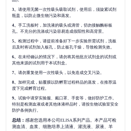
3、
请使用无菌一次性吸头吸取试剂，使用后，须旋紧试剂
瓶盖，以防止微生物污染和蒸发。
4、
手工洗板时，加洗液的吸头或滴管，切勿接触酶标板
孔。不充分的洗涤或污染容易造成假阳性和高背景。
5、
检测过程中，请提前准备好下一步实验所需试剂，洗板
后及时将试剂加入板孔，防止板孔干燥，导致检测失效。
6、
在未经确认的情况下，请勿将其他批次试剂盒的试剂或
其他来源的试剂用于本试剂盒。
7、
请勿重复使用一次性吸头，以免造成交叉污染。
8、
加样完成，贴覆膜以防孵育过程样品的蒸发，在推荐温
度下完成孵育过程。
9、
试验中请穿实验服、戴口罩、手套等，做好防护工作。
特别是检测血液或者其他体液样品时，请按生物试验室安全
防护条例执行。
总结：
感谢您选用本公司ELISA系列产品。本产品可检
测血清、血浆、细胞培养上清液、灌洗液、尿液、羊