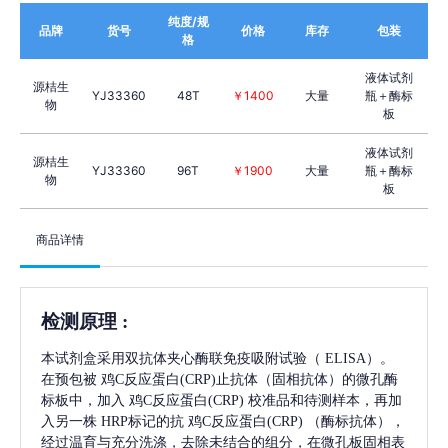
纯度/规
品牌
货号
价格
库存
包装
格
液体试剂
源桔生
YJ33360
48T
￥1400
大量
瓶＋酶标
物
板
液体试剂
源桔生
YJ33360
96T
￥1900
大量
瓶＋酶标
物
板
商品详情
检测原理
:
本试剂盒采用双抗体夹心酶联免疫吸附试验（
ELISA）。
在预包被
鸡C反应蛋白(CRP)
止抗体（固相抗体）的微孔酶
标板中，加入
鸡C反应蛋白(CRP)
校准品和待测样本，再加
入另一株
HRP标记的抗
鸡C反应蛋白(CRP)
（酶标抗体），
经过温育与充分洗涤，去除未结合的组分，在微孔板固相表