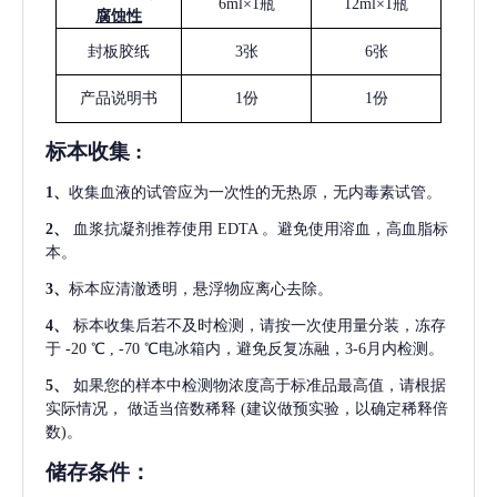
6ml×1瓶
12ml×1瓶
腐蚀性
封板胶纸
3张
6张
产品说明书
1份
1份
标本收集
:
1
、
收集血液的试管应为一次性的无热原，无内毒素试管。
2
、
血浆抗凝剂推荐使用
EDTA 。避免使用溶血，高血脂标
本。
3
、
标本应清澈透明，悬浮物应离心去除。
4
、
标本收集后若不及时检测，请按一次使用量分装，冻存
于
-20 ℃ , -70 ℃电冰箱内，避免反复冻融，3-6月内检测。
5
、
如果您的样本中检测物浓度高于标准品最高值，请根据
实际情况，
做适当倍数稀释
(建议做预实验，以确定稀释倍
数)。
储存条件：