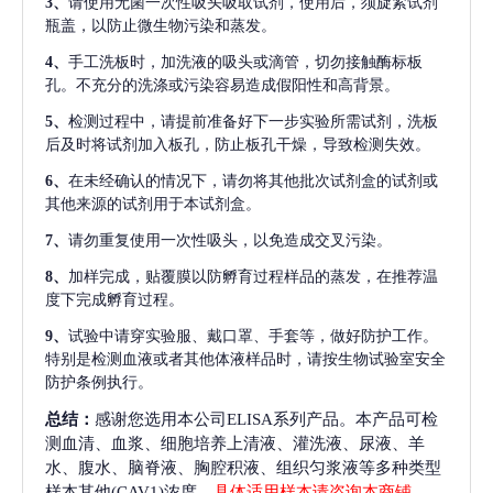
3、
请使用无菌一次性吸头吸取试剂，使用后，须旋紧试剂
瓶盖，以防止微生物污染和蒸发。
4、
手工洗板时，加洗液的吸头或滴管，切勿接触酶标板
孔。不充分的洗涤或污染容易造成假阳性和高背景。
5、
检测过程中，请提前准备好下一步实验所需试剂，洗板
后及时将试剂加入板孔，防止板孔干燥，导致检测失效。
6、
在未经确认的情况下，请勿将其他批次试剂盒的试剂或
其他来源的试剂用于本试剂盒。
7、
请勿重复使用一次性吸头，以免造成交叉污染。
8、
加样完成，贴覆膜以防孵育过程样品的蒸发，在推荐温
度下完成孵育过程。
9、
试验中请穿实验服、戴口罩、手套等，做好防护工作。
特别是检测血液或者其他体液样品时，请按生物试验室安全
防护条例执行。
总结：
感谢您选用本公司ELISA系列产品。本产品可检
测血清、血浆、细胞培养上清液、灌洗液、尿液、羊
水、腹水、脑脊液、胸腔积液、组织匀浆液等多种类型
样本其他(CAV1)浓度，
具体适用样本请咨询本商铺
。