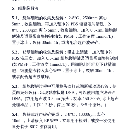
5、
细胞裂解液
5.1、
悬浮细胞的收集及裂解：
2-8°C，2500rpm 离心
5min，收集细胞。再加入预冷的 PBS 轻轻混匀清洗，2-
8°C，2500rpm 离心 5min，收集细胞。加入 0.5-1ml 细胞裂
解液及适量蛋白酶抑制剂(如 PMSF，工作浓度 1mmol/L)，
置于冰上，裂解 30min-1h , 或者配合超声波破碎。
5.2、
贴壁细胞的收集及裂解：吸走上清液，加入预冷的
PBS 洗三次。加入 0.5-1ml 细胞裂解液及适量蛋白酶抑制剂
(如PMSF，工作浓度 1mmol/L)，用细胞刮轻轻刮下贴壁细
胞。细胞悬液转入离心管中，置于冰上，裂解 30min-1h，
或者配合超声波破碎。
5.3、
细胞裂解过程中可用枪头吹打或间断摇动离心管，使
蛋白充分裂解
, 出现黏糊状是 DNA，可以使用超声波破碎
DNA。(或用超声波 3-5mm 探头，功率 150-300W, 冰上超声
处理样品，工作 1-2 秒，停止 30 秒， 3~5 个循环。)
5.4、
裂解或超声破碎完成，
2-8°C，10000rpm 离心
10min，上清移入 EP 管中，立即用于检测，或按一次使用
量分装于-80°C 冻存备用。