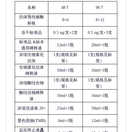
名称
48Ｔ
96Ｔ
抗体预包被酶
8×6
8×12
标板
冻干标准品
0.5 ng/支×2支
0.5 ng/支×3支
标准品
&标本
12ml×1瓶
20ml×1瓶
通用稀释液
浓缩生物素化
1支(规格见标
1支(规格见标
抗体
签）
签）
生物素化抗体
10ml×1瓶
16ml×1瓶
稀释液
1支(规格见标
1支(规格见标
浓缩酶结合物
签）
签）
酶结合物稀释
10ml×1瓶
16ml×1瓶
液
浓缩洗涤液
20×
25ml×1瓶
50ml×1瓶
显色底物
(
TMB
)
6ml×1瓶
12ml×1瓶
反应终止液
具