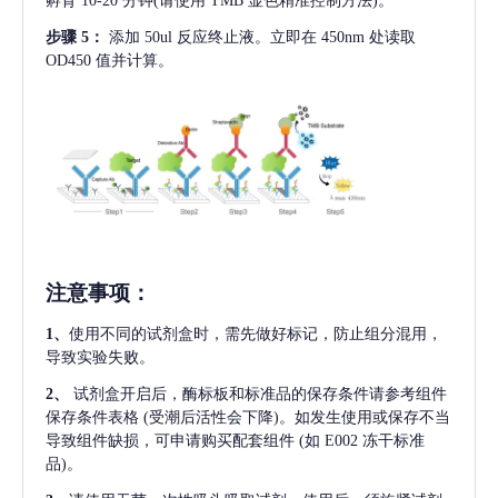
孵育 10-20 分钟(请使用 TMB 显色精准控制方法)。
步骤
5：
添加
50ul 反应终止液。立即在 450nm 处读取
OD450 值并计算。
注意事项
：
1、
使用不同的试剂盒时，需先做好标记，防止组分混用，
导致实验失败。
2、
试剂盒开启后，酶标板和标准品的保存条件请参考组件
保存条件表格
(受潮后活性会下降)。如发生使用或保存不当
导致组件缺损，可申请购买配套组件
(如 E002 冻干标准
品)。