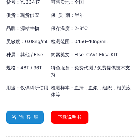
货号：YJ33417
可售卖地：全国
供货：现货供应
保 质 期：半年
品牌：源桔生物
保存温度：2-8℃
灵敏度：0.08ng/mL
检测范围：0.156~10ng/mL
种属：其他 / Else
简索英文：Else CAV1 Elisa KIT
规格：48T / 96T
特色服务：免费代测 / 免费提供技术支
持
用途：仅供科研使用
检测样本：血清，血浆，组织，相关液
体等
咨 询 客 服
下载说明书