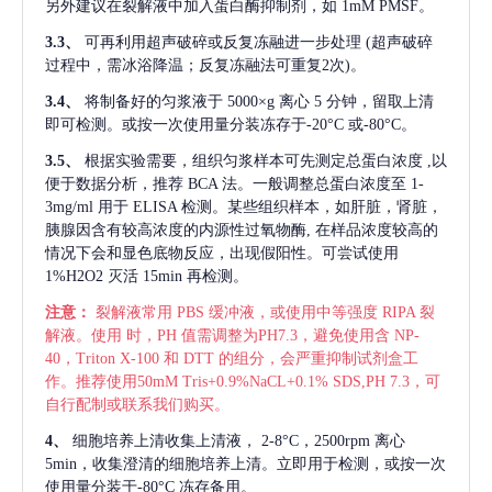
另外建议在裂解液中加入蛋白酶抑制剂，如 1mM PMSF。
3.3、
可再利用超声破碎或反复冻融进一步处理
(超声破碎
过程中，需冰浴降温；反复冻融法可重复2次)。
3.4、
将制备好的匀浆液于
5000×g 离心 5 分钟，留取上清
即可检测。或按一次使用量分装冻存于-20°C 或-80°C。
3.5、
根据实验需要，组织匀浆样本可先测定总蛋白浓度
,以
便于数据分析，推荐 BCA 法。一般调整总蛋白浓度至 1-
3mg/ml 用于 ELISA 检测。某些组织样本，如肝脏，肾脏，
胰腺因含有较高浓度的内源性过氧物酶, 在样品浓度较高的
情况下会和显色底物反应，出现假阳性。可尝试使用
1%H2O2 灭活 15min 再检测。
注意：
裂解液常用
PBS 缓冲液，或使用中等强度 RIPA 裂
解液。使用 时，PH 值需调整为PH7.3，避免使用含 NP-
40，Triton X-100 和 DTT 的组分，会严重抑制试剂盒工
作。推荐使用50mM Tris+0.9%NaCL+0.1% SDS,PH 7.3，可
自行配制或联系我们购买。
4、
细胞培养上清收集上清液，
2-8°C，2500rpm 离心
5min，收集澄清的细胞培养上清。立即用于检测，或按一次
使用量分装于-80°C 冻存备用。