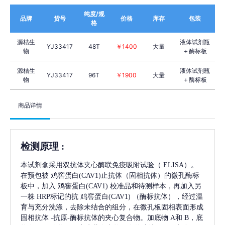
纯度/规
品牌
货号
价格
库存
包装
格
源桔生
液体试剂瓶
YJ33417
48T
￥1400
大量
物
＋酶标板
源桔生
液体试剂瓶
YJ33417
96T
￥1900
大量
物
＋酶标板
商品详情
检测原理
:
本试剂盒采用双抗体夹心酶联免疫吸附试验（
ELISA）。
在预包被
鸡窖蛋白(CAV1)
止抗体（固相抗体）的微孔酶标
板中，加入
鸡窖蛋白(CAV1)
校准品和待测样本，再加入另
一株
HRP标记的抗
鸡窖蛋白(CAV1)
（酶标抗体），经过温
育与充分洗涤，去除未结合的组分，在微孔板固相表面形成
固相抗体
-抗原-酶标抗体的夹心复合物。加底物 A和 B，底