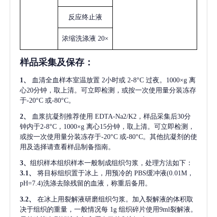
反应终止液
浓缩洗涤液
20×
样品采集及保存
：
1、
血清全血样本室温放置
2小时或 2-8°C 过夜。1000×g 离
心20分钟，取上清。可立即检测，或按一次使用量分装冻存
于-20°C 或-80°C。
2、
血浆抗凝剂推荐使用
EDTA-Na2/K2，样品采集后30分
钟内于2-8°C，1000×g 离心15分钟，取上清。可立即检测，
或按一次使用量分装冻存于-20°C 或-80°C。其他抗凝剂的使
用及选择请查看样品制备指南。
3、
组织样本组织样本一般制成组织匀浆，处理方法如下：
3.1、
将目标组织置于冰上，用预冷的
PBS缓冲液(0.01M，
pH=7.4)洗涤去除残留的血液，称重后备用。
3.2、
在冰上用裂解液研磨组织匀浆。加入裂解液的体积取
决于组织的重量，一般情况每
1g 组织碎片使用9ml裂解液。