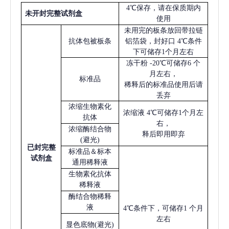
4℃保存，请在保质期内
未开封完整试剂盒
使用
未用完的板条放回带拉链
抗体包被板条
铝箔袋，封好口
4℃条件
下可储存1个月左右
冻干粉
-20℃可储存6 个
月左右，
标准品
稀释后的标准品使用后请
丢弃
浓缩生物素化
浓缩液
4℃可储存1个月左
抗体
右，
浓缩酶结合物
释后即用即弃
(避光)
已
封完整
标准品＆标本
试剂盒
通用稀释液
生物素化抗体
稀释液
酶结合物稀释
液
4℃条件下，可储存1 个月
左右
显色底物
(避光)