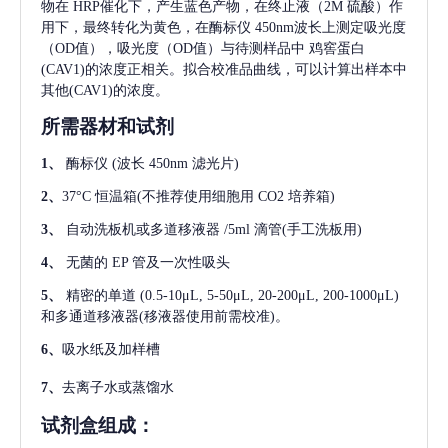
物在 HRP催化下，产生蓝色产物，在终止液（2M 硫酸）作
用下，最终转化为黄色，在酶标仪 450nm波长上测定吸光度
（OD值），吸光度（OD值）与待测样品中
鸡窖蛋白
(CAV1)
的浓度正相关。拟合校准品曲线，可以计算出样本中
其他(CAV1)
的浓度。
所需器材和试剂
1、
酶标仪
(波长 450nm 滤光片)
2、
37°C 恒温箱(不推荐使用细胞用 CO2 培养箱)
3、
自动洗板机或多道移液器
/5ml 滴管(手工洗板用)
4、
无菌的
EP 管及一次性吸头
5、
精密的单道
(0.5-10μL, 5-50μL, 20-200μL, 200-1000μL)
和多通道移液器(移液器使用前需校准)。
6、
吸水纸及加样槽
7、
去离子水或蒸馏水
试剂盒组成：