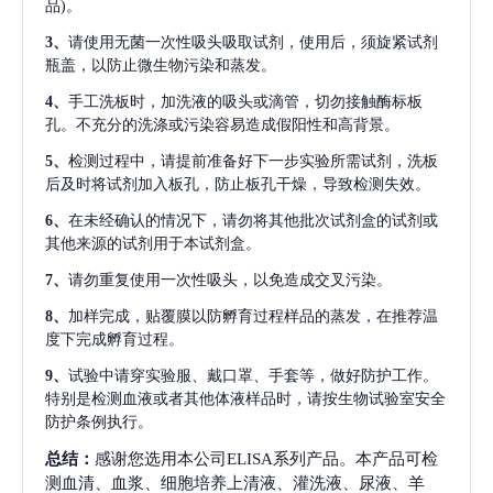
品)。
3、
请使用无菌一次性吸头吸取试剂，使用后，须旋紧试剂
瓶盖，以防止微生物污染和蒸发。
4、
手工洗板时，加洗液的吸头或滴管，切勿接触酶标板
孔。不充分的洗涤或污染容易造成假阳性和高背景。
5、
检测过程中，请提前准备好下一步实验所需试剂，洗板
后及时将试剂加入板孔，防止板孔干燥，导致检测失效。
6、
在未经确认的情况下，请勿将其他批次试剂盒的试剂或
其他来源的试剂用于本试剂盒。
7、
请勿重复使用一次性吸头，以免造成交叉污染。
8、
加样完成，贴覆膜以防孵育过程样品的蒸发，在推荐温
度下完成孵育过程。
9、
试验中请穿实验服、戴口罩、手套等，做好防护工作。
特别是检测血液或者其他体液样品时，请按生物试验室安全
防护条例执行。
总结：
感谢您选用本公司ELISA系列产品。本产品可检
测血清、血浆、细胞培养上清液、灌洗液、尿液、羊