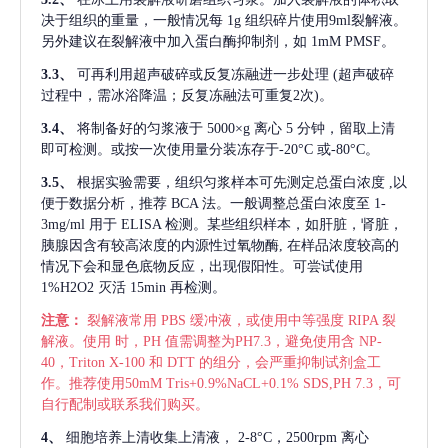
决于组织的重量，一般情况每
1g 组织碎片使用9ml裂解液。
另外建议在裂解液中加入蛋白酶抑制剂，如 1mM PMSF。
3.3、
可再利用超声破碎或反复冻融进一步处理
(超声破碎
过程中，需冰浴降温；反复冻融法可重复2次)。
3.4、
将制备好的匀浆液于
5000×g 离心 5 分钟，留取上清
即可检测。或按一次使用量分装冻存于-20°C 或-80°C。
3.5、
根据实验需要，组织匀浆样本可先测定总蛋白浓度
,以
便于数据分析，推荐 BCA 法。一般调整总蛋白浓度至 1-
3mg/ml 用于 ELISA 检测。某些组织样本，如肝脏，肾脏，
胰腺因含有较高浓度的内源性过氧物酶, 在样品浓度较高的
情况下会和显色底物反应，出现假阳性。可尝试使用
1%H2O2 灭活 15min 再检测。
注意：
裂解液常用
PBS 缓冲液，或使用中等强度 RIPA 裂
解液。使用 时，PH 值需调整为PH7.3，避免使用含 NP-
40，Triton X-100 和 DTT 的组分，会严重抑制试剂盒工
作。推荐使用50mM Tris+0.9%NaCL+0.1% SDS,PH 7.3，可
自行配制或联系我们购买。
4、
细胞培养上清收集上清液，
2-8°C，2500rpm 离心