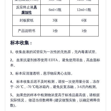
反应终止液
具
6ml×1瓶
12ml×1瓶
腐蚀性
封板胶纸
3张
6张
产品说明书
1份
1份
标本收集
:
1
、
收集血液的试管应为一次性的无热原，无内毒素试管。
2
、
血浆抗凝剂推荐使用
EDTA 。避免使用溶血，高血脂标
本。
3
、
标本应清澈透明，悬浮物应离心去除。
4
、
标本收集后若不及时检测，请按一次使用量分装，冻存
于
-20 ℃ , -70 ℃电冰箱内，避免反复冻融，3-6月内检测。
5
、
如果您的样本中检测物浓度高于标准品最高值，请根据
实际情况，
做适当倍数稀释
(建议做预实验，以确定稀释倍
数)。