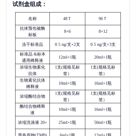
试剂盒组成：
名称
48Ｔ
96Ｔ
抗体预包被酶
8×6
8×12
标板
冻干标准品
0.5 ng/支×2支
0.5 ng/支×3支
标准品
&标本
12ml×1瓶
20ml×1瓶
通用稀释液
浓缩生物素化
1支(规格见标
1支(规格见标
抗体
签）
签）
生物素化抗体
10ml×1瓶
16ml×1瓶
稀释液
1支(规格见标
1支(规格见标
浓缩酶结合物
签）
签）
酶结合物稀释
10ml×1瓶
16ml×1瓶
液
浓缩洗涤液
20×
25ml×1瓶
50ml×1瓶
显色底物
(
TMB
)
6ml×1瓶
12ml×1瓶