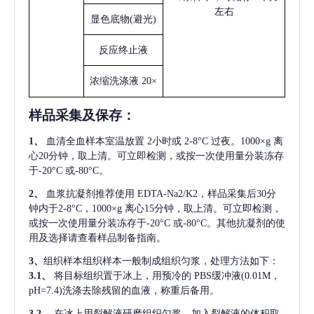
左右
显色底物
(避光)
反应终止液
浓缩洗涤液
20×
样品采集及保存
：
1、
血清全血样本室温放置
2小时或 2-8°C 过夜。1000×g 离
心20分钟，取上清。可立即检测，或按一次使用量分装冻存
于-20°C 或-80°C。
2、
血浆抗凝剂推荐使用
EDTA-Na2/K2，样品采集后30分
钟内于2-8°C，1000×g 离心15分钟，取上清。可立即检测，
或按一次使用量分装冻存于-20°C 或-80°C。其他抗凝剂的使
用及选择请查看样品制备指南。
3、
组织样本组织样本一般制成组织匀浆，处理方法如下：
3.1、
将目标组织置于冰上，用预冷的
PBS缓冲液(0.01M，
pH=7.4)洗涤去除残留的血液，称重后备用。
3.2、
在冰上用裂解液研磨组织匀浆。加入裂解液的体积取