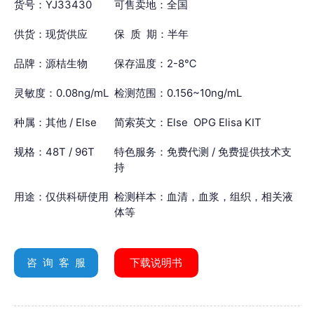
货号：YJ33430
可售卖地：全国
供货：现货供应
保 质 期：半年
品牌：源桔生物
保存温度：2-8℃
灵敏度：0.08ng/mL
检测范围：0.156~10ng/mL
种属：其他 / Else
简索英文：Else OPG Elisa KIT
规格：48T / 96T
特色服务：免费代测 / 免费提供技术支
持
用途：仅供科研使用
检测样本：血清，血浆，组织，相关液
体等
咨 询 客 服
下载说明书