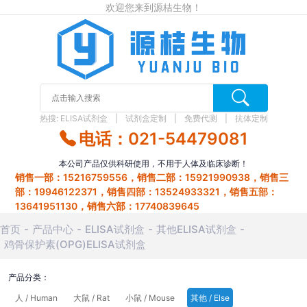
欢迎您来到源桔生物！
热搜:
ELISA试剂盒
试剂盒定制
免费代测
抗体定制
电话：021-54479081
本公司产品仅供科研使用，不用于人体及临床诊断！
销售一部：15216759556，销售二部：15921990938，销售三
部：19946122371，销售四部：13524933321，销售五部：
13641951130，销售六部：17740839645
首页
产品中心
ELISA试剂盒
其他ELISA试剂盒
鸡骨保护素(OPG)ELISA试剂盒
产品分类：
人 / Human
大鼠 / Rat
小鼠 / Mouse
其他 / Else