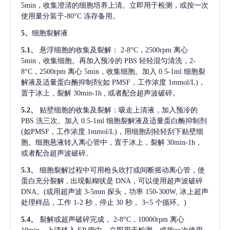
5min，收集澄清的细胞培养上清。立即用于检测，或按一次
使用量分装于-80°C 冻存备用。
5、
细胞裂解液
5.1、
悬浮细胞的收集及裂解：
2-8°C，2500rpm 离心
5min，收集细胞。再加入预冷的 PBS 轻轻混匀清洗，2-
8°C，2500rpm 离心 5min，收集细胞。加入 0.5-1ml 细胞裂
解液及适量蛋白酶抑制剂(如 PMSF，工作浓度 1mmol/L)，
置于冰上，裂解 30min-1h , 或者配合超声波破碎。
5.2、
贴壁细胞的收集及裂解：吸走上清液，加入预冷的
PBS 洗三次。加入 0.5-1ml 细胞裂解液及适量蛋白酶抑制剂
(如PMSF，工作浓度 1mmol/L)，用细胞刮轻轻刮下贴壁细
胞。细胞悬液转入离心管中，置于冰上，裂解 30min-1h，
或者配合超声波破碎。
5.3、
细胞裂解过程中可用枪头吹打或间断摇动离心管，使
蛋白充分裂解
, 出现黏糊状是 DNA，可以使用超声波破碎
DNA。(或用超声波 3-5mm 探头，功率 150-300W, 冰上超声
处理样品，工作 1-2 秒，停止 30 秒， 3~5 个循环。)
5.4、
裂解或超声破碎完成，
2-8°C，10000rpm 离心