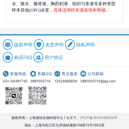
水、腹水、脑脊液、胸腔积液、组织匀浆液等多种类型
样本其他(OPG)浓度，
具体适用样本请咨询本商铺
。
版权声明
免责声明
隐私声明
购买FAQ
用户协议
客服热线
客服QQ
售后服务
公司邮箱
021-54461730
2881505714
13524666836
2881505714@qq.com
版权所有：上海源桔生物科技中心 |
备案号：沪ICP备2024098206号
地址：上海市松江区九亭镇研展路158弄15号1603室