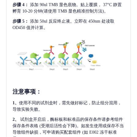
步骤
4：
添加
90ul TMB 显色底物。贴上覆膜， 37°C 静置
孵育 10-20 分钟(请使用 TMB 显色精准控制方法)。
步骤
5：
添加
50ul 反应终止液。立即在 450nm 处读取
OD450 值并计算。
注意事项
：
1、
使用不同的试剂盒时，需先做好标记，防止组分混用，
导致实验失败。
2、
试剂盒开启后，酶标板和标准品的保存条件请参考组件
保存条件表格
(受潮后活性会下降)。如发生使用或保存不当
导致组件缺损，可申请购买配套组件
(如 E002 冻干标准