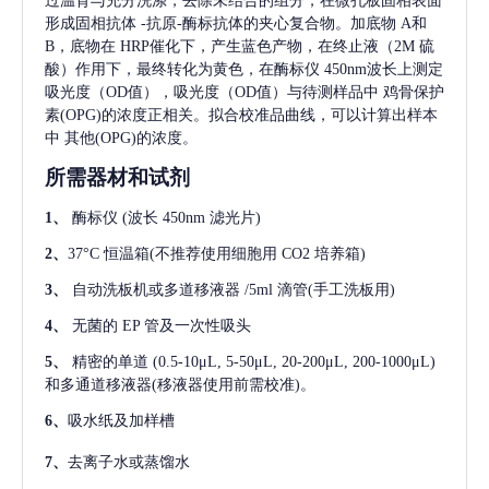
过温育与充分洗涤，去除未结合的组分，在微孔板固相表面
形成固相抗体
-抗原-酶标抗体的夹心复合物。加底物 A和
B，底物在 HRP催化下，产生蓝色产物，在终止液（2M 硫
酸）作用下，最终转化为黄色，在酶标仪 450nm波长上测定
吸光度（OD值），吸光度（OD值）与待测样品中
鸡骨保护
素(OPG)
的浓度正相关。拟合校准品曲线，可以计算出样本
中
其他(OPG)
的浓度。
所需器材和试剂
1、
酶标仪
(波长 450nm 滤光片)
2、
37°C 恒温箱(不推荐使用细胞用 CO2 培养箱)
3、
自动洗板机或多道移液器
/5ml 滴管(手工洗板用)
4、
无菌的
EP 管及一次性吸头
5、
精密的单道
(0.5-10μL, 5-50μL, 20-200μL, 200-1000μL)
和多通道移液器(移液器使用前需校准)。
6、
吸水纸及加样槽
7、
去离子水或蒸馏水