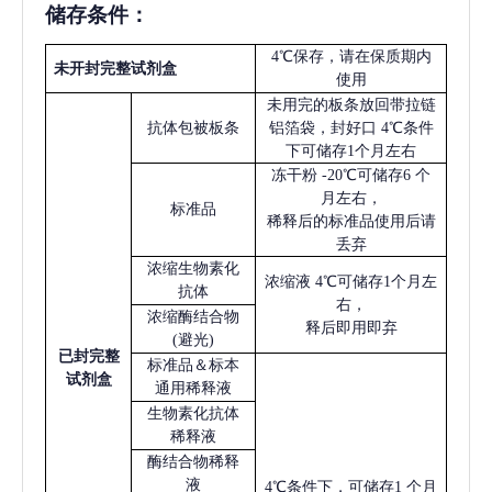
储存条件：
4℃保存，请在保质期内
未开封完整试剂盒
使用
未用完的板条放回带拉链
抗体包被板条
铝箔袋，封好口
4℃条件
下可储存1个月左右
冻干粉
-20℃可储存6 个
月左右，
标准品
稀释后的标准品使用后请
丢弃
浓缩生物素化
浓缩液
4℃可储存1个月左
抗体
右，
浓缩酶结合物
释后即用即弃
(避光)
已
封完整
标准品＆标本
试剂盒
通用稀释液
生物素化抗体
稀释液
酶结合物稀释
液
4℃条件下，可储存1 个月