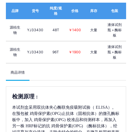
纯度/规
品牌
货号
价格
库存
包装
格
液体试剂
源桔生
YJ33430
48T
￥1400
大量
瓶＋酶标
物
板
液体试剂
源桔生
YJ33430
96T
￥1900
大量
瓶＋酶标
物
板
商品详情
检测原理
:
本试剂盒采用双抗体夹心酶联免疫吸附试验（
ELISA）。
在预包被
鸡骨保护素(OPG)
止抗体（固相抗体）的微孔酶标
板中，加入
鸡骨保护素(OPG)
校准品和待测样本，再加入
另一株
HRP标记的抗
鸡骨保护素(OPG)
（酶标抗体），经