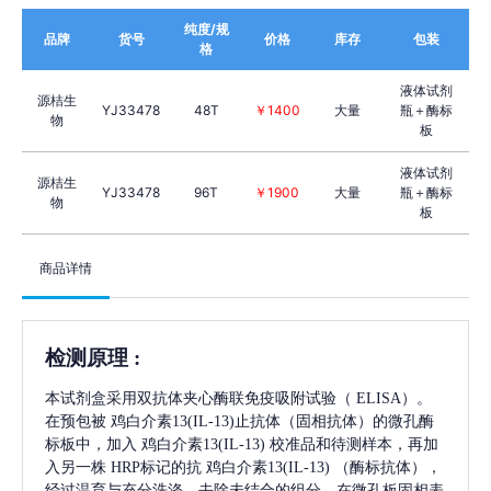
纯度/规
品牌
货号
价格
库存
包装
格
液体试剂
源桔生
YJ33478
48T
￥1400
大量
瓶＋酶标
物
板
液体试剂
源桔生
YJ33478
96T
￥1900
大量
瓶＋酶标
物
板
商品详情
检测原理
:
本试剂盒采用双抗体夹心酶联免疫吸附试验（
ELISA）。
在预包被
鸡白介素13(IL-13)
止抗体（固相抗体）的微孔酶
标板中，加入
鸡白介素13(IL-13)
校准品和待测样本，再加
入另一株
HRP标记的抗
鸡白介素13(IL-13)
（酶标抗体），
经过温育与充分洗涤，去除未结合的组分，在微孔板固相表