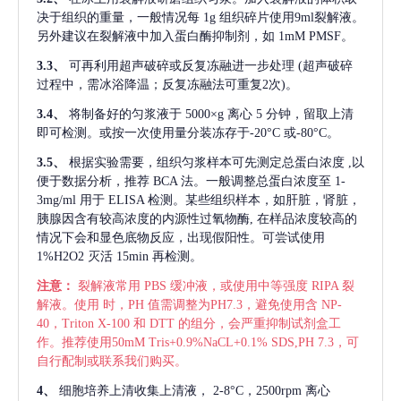
决于组织的重量，一般情况每
1g 组织碎片使用9ml裂解液。
另外建议在裂解液中加入蛋白酶抑制剂，如 1mM PMSF。
3.3、
可再利用超声破碎或反复冻融进一步处理
(超声破碎
过程中，需冰浴降温；反复冻融法可重复2次)。
3.4、
将制备好的匀浆液于
5000×g 离心 5 分钟，留取上清
即可检测。或按一次使用量分装冻存于-20°C 或-80°C。
3.5、
根据实验需要，组织匀浆样本可先测定总蛋白浓度
,以
便于数据分析，推荐 BCA 法。一般调整总蛋白浓度至 1-
3mg/ml 用于 ELISA 检测。某些组织样本，如肝脏，肾脏，
胰腺因含有较高浓度的内源性过氧物酶, 在样品浓度较高的
情况下会和显色底物反应，出现假阳性。可尝试使用
1%H2O2 灭活 15min 再检测。
注意：
裂解液常用
PBS 缓冲液，或使用中等强度 RIPA 裂
解液。使用 时，PH 值需调整为PH7.3，避免使用含 NP-
40，Triton X-100 和 DTT 的组分，会严重抑制试剂盒工
作。推荐使用50mM Tris+0.9%NaCL+0.1% SDS,PH 7.3，可
自行配制或联系我们购买。
4、
细胞培养上清收集上清液，
2-8°C，2500rpm 离心