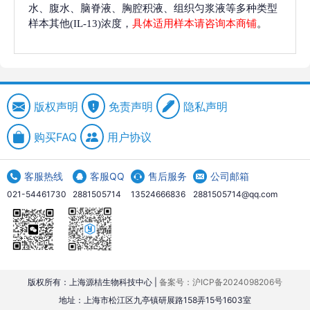
水、腹水、脑脊液、胸腔积液、组织匀浆液等多种类型
样本其他(IL-13)浓度，
具体适用样本请咨询本商铺
。
版权声明
免责声明
隐私声明
购买FAQ
用户协议
客服热线
客服QQ
售后服务
公司邮箱
021-54461730
2881505714
13524666836
2881505714@qq.com
版权所有：上海源桔生物科技中心 |
备案号：沪ICP备2024098206号
地址：上海市松江区九亭镇研展路158弄15号1603室