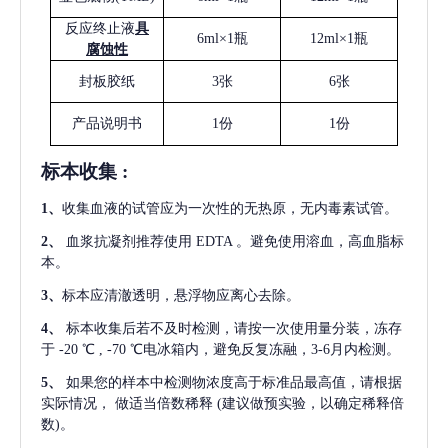
反应终止液
具
6ml×1瓶
12ml×1瓶
腐蚀性
封板胶纸
3张
6张
产品说明书
1份
1份
标本收集
:
1
、
收集血液的试管应为一次性的无热原，无内毒素试管。
2
、
血浆抗凝剂推荐使用
EDTA 。避免使用溶血，高血脂标
本。
3
、
标本应清澈透明，悬浮物应离心去除。
4
、
标本收集后若不及时检测，请按一次使用量分装，冻存
于
-20 ℃ , -70 ℃电冰箱内，避免反复冻融，3-6月内检测。
5
、
如果您的样本中检测物浓度高于标准品最高值，请根据
实际情况，
做适当倍数稀释
(建议做预实验，以确定稀释倍
数)。