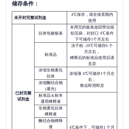
储存条件：
4℃保存，请在保质期内
未开封完整试剂盒
使用
未用完的板条放回带拉链
抗体包被板条
铝箔袋，封好口
4℃条件
下可储存1个月左右
冻干粉
-20℃可储存6 个
月左右，
标准品
稀释后的标准品使用后请
丢弃
浓缩生物素化
浓缩液
4℃可储存1个月左
抗体
右，
浓缩酶结合物
释后即用即弃
(避光)
已
封完整
标准品＆标本
试剂盒
通用稀释液
生物素化抗体
稀释液
酶结合物稀释
液
4℃条件下，可储存1 个月