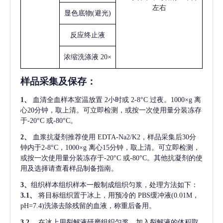
左右
显色底物
(避光)
反应终止液
浓缩洗涤液
20×
样品采集及保存
：
1、
血清全血样本室温放置
2小时或 2-8°C 过夜。1000×g 离
心20分钟，取上清。可立即检测，或按一次使用量分装冻存
于-20°C 或-80°C。
2、
血浆抗凝剂推荐使用
EDTA-Na2/K2，样品采集后30分
钟内于2-8°C，1000×g 离心15分钟，取上清。可立即检测，
或按一次使用量分装冻存于-20°C 或-80°C。其他抗凝剂的使
用及选择请查看样品制备指南。
3、
组织样本组织样本一般制成组织匀浆，处理方法如下：
3.1、
将目标组织置于冰上，用预冷的
PBS缓冲液(0.01M，
pH=7.4)洗涤去除残留的血液，称重后备用。
3.2、
在冰上用裂解液研磨组织匀浆。加入裂解液的体积取