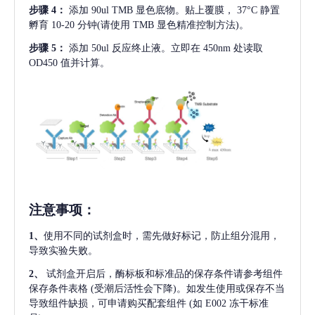
步骤
4：
添加
90ul TMB 显色底物。贴上覆膜， 37°C 静置
孵育 10-20 分钟(请使用 TMB 显色精准控制方法)。
步骤
5：
添加
50ul 反应终止液。立即在 450nm 处读取
OD450 值并计算。
注意事项
：
1、
使用不同的试剂盒时，需先做好标记，防止组分混用，
导致实验失败。
2、
试剂盒开启后，酶标板和标准品的保存条件请参考组件
保存条件表格
(受潮后活性会下降)。如发生使用或保存不当
导致组件缺损，可申请购买配套组件
(如 E002 冻干标准