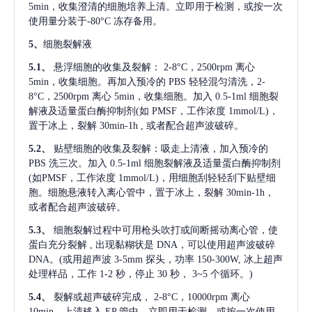
5min，收集澄清的细胞培养上清。立即用于检测，或按一次
使用量分装于-80°C 冻存备用。
5、
细胞裂解液
5.1、
悬浮细胞的收集及裂解：
2-8°C，2500rpm 离心
5min，收集细胞。再加入预冷的 PBS 轻轻混匀清洗，2-
8°C，2500rpm 离心 5min，收集细胞。加入 0.5-1ml 细胞裂
解液及适量蛋白酶抑制剂(如 PMSF，工作浓度 1mmol/L)，
置于冰上，裂解 30min-1h , 或者配合超声波破碎。
5.2、
贴壁细胞的收集及裂解：吸走上清液，加入预冷的
PBS 洗三次。加入 0.5-1ml 细胞裂解液及适量蛋白酶抑制剂
(如PMSF，工作浓度 1mmol/L)，用细胞刮轻轻刮下贴壁细
胞。细胞悬液转入离心管中，置于冰上，裂解 30min-1h，
或者配合超声波破碎。
5.3、
细胞裂解过程中可用枪头吹打或间断摇动离心管，使
蛋白充分裂解
, 出现黏糊状是 DNA，可以使用超声波破碎
DNA。(或用超声波 3-5mm 探头，功率 150-300W, 冰上超声
处理样品，工作 1-2 秒，停止 30 秒， 3~5 个循环。)
5.4、
裂解或超声破碎完成，
2-8°C，10000rpm 离心
10min，上清移入 EP 管中，立即用于检测，或按一次使用