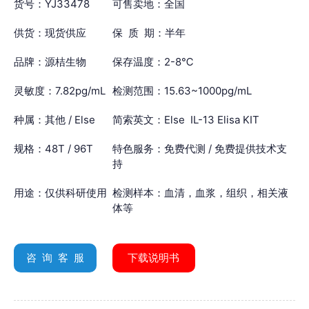
货号：YJ33478
可售卖地：全国
供货：现货供应
保 质 期：半年
品牌：源桔生物
保存温度：2-8℃
灵敏度：7.82pg/mL
检测范围：15.63~1000pg/mL
种属：其他 / Else
简索英文：Else IL-13 Elisa KIT
规格：48T / 96T
特色服务：免费代测 / 免费提供技术支
持
用途：仅供科研使用
检测样本：血清，血浆，组织，相关液
体等
咨 询 客 服
下载说明书