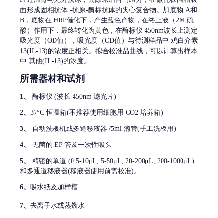
面形成固相抗体
-抗原-酶标抗体的夹心复合物。加底物 A和
B，底物在 HRP催化下，产生蓝色产物，在终止液（2M 硫
酸）作用下，最终转化为黄色，在酶标仪 450nm波长上测定
吸光度（OD值），吸光度（OD值）与待测样品中
鸡白介素
13(IL-13)
的浓度正相关。拟合校准品曲线，可以计算出样本
中
其他(IL-13)
的浓度。
所需器材和试剂
1、
酶标仪
(波长 450nm 滤光片)
2、
37°C 恒温箱(不推荐使用细胞用 CO2 培养箱)
3、
自动洗板机或多道移液器
/5ml 滴管(手工洗板用)
4、
无菌的
EP 管及一次性吸头
5、
精密的单道
(0.5-10μL, 5-50μL, 20-200μL, 200-1000μL)
和多通道移液器(移液器使用前需校准)。
6、
吸水纸及加样槽
7、
去离子水或蒸馏水