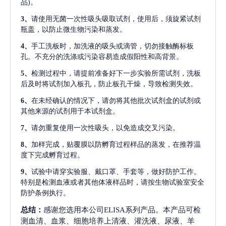
品)。
3、
请使用无菌一次性吸头吸取试剂，使用后，须旋紧试剂
瓶盖，以防止微生物污染和蒸发。
4、
手工洗板时，加洗液的吸头或滴管，切勿接触酶标板
孔。不充分的洗涤或污染容易造成假阳性和高背景。
5、
检测过程中，请提前准备好下一步实验所需试剂，洗板
后及时将试剂加入板孔，防止板孔干燥，导致检测失效。
6、
在未经确认的情况下，请勿将其他批次试剂盒的试剂或
其他来源的试剂用于本试剂盒。
7、
请勿重复使用一次性吸头，以免造成交叉污染。
8、
加样完成，贴覆膜以防孵育过程样品的蒸发，在推荐温
度下完成孵育过程。
9、
试验中请穿实验服、戴口罩、手套等，做好防护工作。
特别是检测血液或者其他体液样品时，请按生物试验室安全
防护条例执行。
总结：
感谢您选用本公司ELISA系列产品。本产品可检
测血清、血浆、细胞培养上清液、灌洗液、尿液、羊