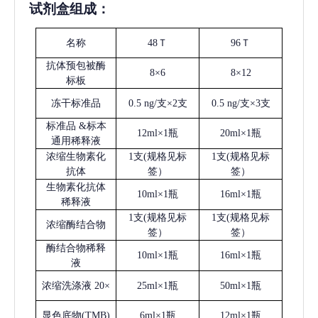
试剂盒组成：
名称
48Ｔ
96Ｔ
抗体预包被酶
8×6
8×12
标板
冻干标准品
0.5 ng/支×2支
0.5 ng/支×3支
标准品
&标本
12ml×1瓶
20ml×1瓶
通用稀释液
浓缩生物素化
1支(规格见标
1支(规格见标
抗体
签）
签）
生物素化抗体
10ml×1瓶
16ml×1瓶
稀释液
1支(规格见标
1支(规格见标
浓缩酶结合物
签）
签）
酶结合物稀释
10ml×1瓶
16ml×1瓶
液
浓缩洗涤液
20×
25ml×1瓶
50ml×1瓶
显色底物
(
TMB
)
6ml×1瓶
12ml×1瓶