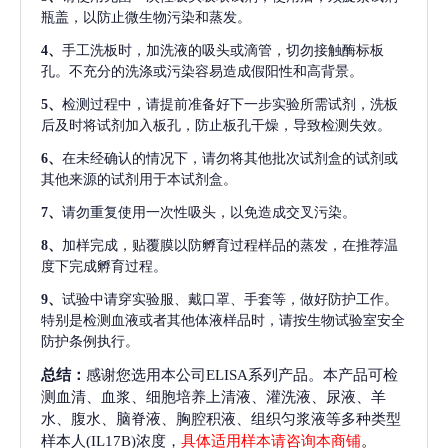
瓶盖，以防止微生物污染和蒸发。
4、
手工洗板时，加洗液的吸头或滴管，切勿接触酶标板
孔。不充分的洗涤或污染容易造成假阳性和高背景。
5、
检测过程中，请提前准备好下一步实验所需试剂，洗板
后及时将试剂加入板孔，防止板孔干燥，导致检测失效。
6、
在未经确认的情况下，请勿将其他批次试剂盒的试剂或
其他来源的试剂用于本试剂盒。
7、
请勿重复使用一次性吸头，以免造成交叉污染。
8、
加样完成，贴覆膜以防孵育过程样品的蒸发，在推荐温
度下完成孵育过程。
9、
试验中请穿实验服、戴口罩、手套等，做好防护工作。
特别是检测血液或者其他体液样品时，请按生物试验室安全
防护条例执行。
总结：
感谢您选用本公司ELISA系列产品。本产品可检
测血清、血浆、细胞培养上清液、灌洗液、尿液、羊
水、腹水、脑脊液、胸腔积液、组织匀浆液等多种类型
样本人(IL17B)浓度，
具体适用样本请咨询本商铺
。