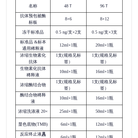
名称
48Ｔ
96Ｔ
抗体预包被酶
8×6
8×12
标板
冻干标准品
0.5 ng/支×2支
0.5 ng/支×3支
标准品
&标本
12ml×1瓶
20ml×1瓶
通用稀释液
浓缩生物素化
1支(规格见标
1支(规格见标
抗体
签）
签）
生物素化抗体
10ml×1瓶
16ml×1瓶
稀释液
1支(规格见标
1支(规格见标
浓缩酶结合物
签）
签）
酶结合物稀释
10ml×1瓶
16ml×1瓶
液
浓缩洗涤液
20×
25ml×1瓶
50ml×1瓶
显色底物
(
TMB
)
6ml×1瓶
12ml×1瓶
反应终止液
具
6ml×1瓶
12ml×1瓶