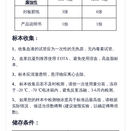
腐蚀性
封板胶纸
3张
6张
产品说明书
1份
1份
标本收集
:
1
、
收集血液的试管应为一次性的无热原，无内毒素试管。
2
、
血浆抗凝剂推荐使用
EDTA 。避免使用溶血，高血脂标
本。
3
、
标本应清澈透明，悬浮物应离心去除。
4
、
标本收集后若不及时检测，请按一次使用量分装，冻存
于
-20 ℃ , -70 ℃电冰箱内，避免反复冻融，3-6月内检测。
5
、
如果您的样本中检测物浓度高于标准品最高值，请根据
实际情况，
做适当倍数稀释
(建议做预实验，以确定稀释倍
数)。
储存条件：