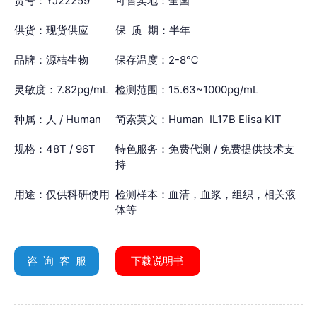
货号：YJ22259
可售卖地：全国
供货：现货供应
保 质 期：半年
品牌：源桔生物
保存温度：2-8℃
灵敏度：7.82pg/mL
检测范围：15.63~1000pg/mL
种属：人 / Human
简索英文：Human IL17B Elisa KIT
规格：48T / 96T
特色服务：免费代测 / 免费提供技术支
持
用途：仅供科研使用
检测样本：血清，血浆，组织，相关液
体等
咨 询 客 服
下载说明书