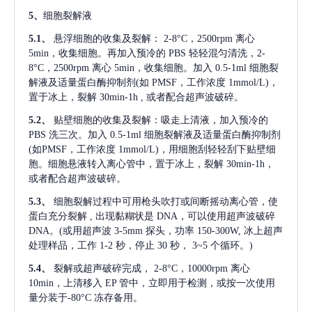
5、
细胞裂解液
5.1、
悬浮细胞的收集及裂解：
2-8°C，2500rpm 离心
5min，收集细胞。再加入预冷的 PBS 轻轻混匀清洗，2-
8°C，2500rpm 离心 5min，收集细胞。加入 0.5-1ml 细胞裂
解液及适量蛋白酶抑制剂(如 PMSF，工作浓度 1mmol/L)，
置于冰上，裂解 30min-1h , 或者配合超声波破碎。
5.2、
贴壁细胞的收集及裂解：吸走上清液，加入预冷的
PBS 洗三次。加入 0.5-1ml 细胞裂解液及适量蛋白酶抑制剂
(如PMSF，工作浓度 1mmol/L)，用细胞刮轻轻刮下贴壁细
胞。细胞悬液转入离心管中，置于冰上，裂解 30min-1h，
或者配合超声波破碎。
5.3、
细胞裂解过程中可用枪头吹打或间断摇动离心管，使
蛋白充分裂解
, 出现黏糊状是 DNA，可以使用超声波破碎
DNA。(或用超声波 3-5mm 探头，功率 150-300W, 冰上超声
处理样品，工作 1-2 秒，停止 30 秒， 3~5 个循环。)
5.4、
裂解或超声破碎完成，
2-8°C，10000rpm 离心
10min，上清移入 EP 管中，立即用于检测，或按一次使用
量分装于-80°C 冻存备用。