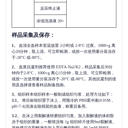
反应终止液
浓缩洗涤液
20×
样品采集及保存
：
1、
血清全血样本室温放置
2小时或 2-8°C 过夜。1000×g 离
心20分钟，取上清。可立即检测，或按一次使用量分装冻存
于-20°C 或-80°C。
2、
血浆抗凝剂推荐使用
EDTA-Na2/K2，样品采集后30分
钟内于2-8°C，1000×g 离心15分钟，取上清。可立即检测，
或按一次使用量分装冻存于-20°C 或-80°C。其他抗凝剂的使
用及选择请查看样品制备指南。
3、
组织样本组织样本一般制成组织匀浆，处理方法如下：
3.1、
将目标组织置于冰上，用预冷的
PBS缓冲液(0.01M，
pH=7.4)洗涤去除残留的血液，称重后备用。
3.2、
在冰上用裂解液研磨组织匀浆。加入裂解液的体积取
决于组织的重量，一般情况每
1g 组织碎片使用9ml裂解液。
另外建议在裂解液中加入蛋白酶抑制剂，如 1mM PMSF。