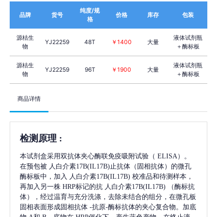
纯度/规
品牌
货号
价格
库存
包装
格
源桔生
液体试剂瓶
YJ22259
48T
￥1400
大量
物
＋酶标板
源桔生
液体试剂瓶
YJ22259
96T
￥1900
大量
物
＋酶标板
商品详情
检测原理
:
本试剂盒采用双抗体夹心酶联免疫吸附试验（
ELISA）。
在预包被
人白介素17B(IL17B)
止抗体（固相抗体）的微孔
酶标板中，加入
人白介素17B(IL17B)
校准品和待测样本，
再加入另一株
HRP标记的抗
人白介素17B(IL17B)
（酶标抗
体），经过温育与充分洗涤，去除未结合的组分，在微孔板
固相表面形成固相抗体
-抗原-酶标抗体的夹心复合物。加底