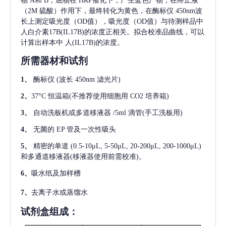
物 A和 B，底物在 HRP催化下，产生蓝色产物，在终止液
（2M 硫酸）作用下，最终转化为黄色，在酶标仪 450nm波
长上测定吸光度（OD值），吸光度（OD值）与待测样品中
人白介素17B(IL17B)
的浓度正相关。拟合校准品曲线，可以
计算出样本中
人(IL17B)
的浓度。
所需器材和试剂
1、
酶标仪
(波长 450nm 滤光片)
2、
37°C 恒温箱(不推荐使用细胞用 CO2 培养箱)
3、
自动洗板机或多道移液器
/5ml 滴管(手工洗板用)
4、
无菌的
EP 管及一次性吸头
5、
精密的单道
(0.5-10μL, 5-50μL, 20-200μL, 200-1000μL)
和多通道移液器(移液器使用前需校准)。
6、
吸水纸及加样槽
7、
去离子水或蒸馏水
试剂盒组成：