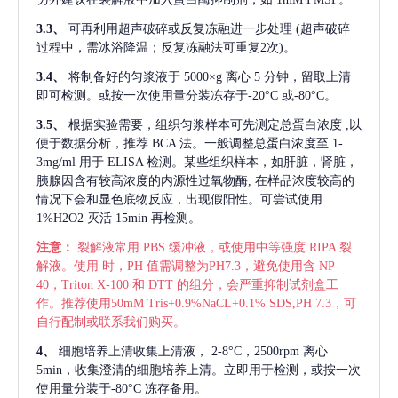
3.3、
可再利用超声破碎或反复冻融进一步处理
(超声破碎
过程中，需冰浴降温；反复冻融法可重复2次)。
3.4、
将制备好的匀浆液于
5000×g 离心 5 分钟，留取上清
即可检测。或按一次使用量分装冻存于-20°C 或-80°C。
3.5、
根据实验需要，组织匀浆样本可先测定总蛋白浓度
,以
便于数据分析，推荐 BCA 法。一般调整总蛋白浓度至 1-
3mg/ml 用于 ELISA 检测。某些组织样本，如肝脏，肾脏，
胰腺因含有较高浓度的内源性过氧物酶, 在样品浓度较高的
情况下会和显色底物反应，出现假阳性。可尝试使用
1%H2O2 灭活 15min 再检测。
注意：
裂解液常用
PBS 缓冲液，或使用中等强度 RIPA 裂
解液。使用 时，PH 值需调整为PH7.3，避免使用含 NP-
40，Triton X-100 和 DTT 的组分，会严重抑制试剂盒工
作。推荐使用50mM Tris+0.9%NaCL+0.1% SDS,PH 7.3，可
自行配制或联系我们购买。
4、
细胞培养上清收集上清液，
2-8°C，2500rpm 离心
5min，收集澄清的细胞培养上清。立即用于检测，或按一次
使用量分装于-80°C 冻存备用。