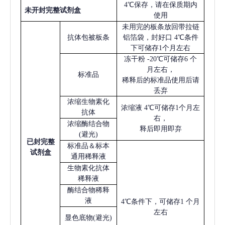
4℃保存，请在保质期内
未开封完整试剂盒
使用
未用完的板条放回带拉链
抗体包被板条
铝箔袋，封好口
4℃条件
下可储存1个月左右
冻干粉
-20℃可储存6 个
月左右，
标准品
稀释后的标准品使用后请
丢弃
浓缩生物素化
浓缩液
4℃可储存1个月左
抗体
右，
浓缩酶结合物
释后即用即弃
(避光)
已
封完整
标准品＆标本
试剂盒
通用稀释液
生物素化抗体
稀释液
酶结合物稀释
液
4℃条件下，可储存1 个月
左右
显色底物
(避光)