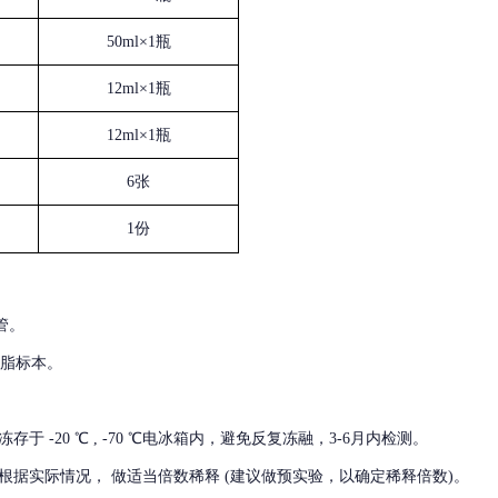
50ml×1瓶
12ml×1瓶
12ml×1瓶
6张
1份
管。
血脂标本。
冻存于
-20 ℃ , -70 ℃电冰箱内，避免反复冻融，3-6月内检测。
根据实际情况，
做适当倍数稀释
(建议做预实验，以确定稀释倍数)。