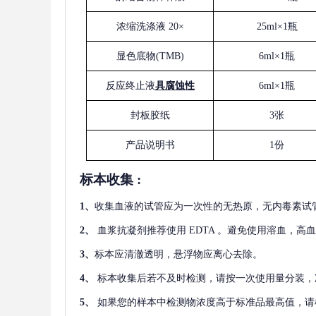
浓缩洗涤液
20×
25ml×1瓶
显色底物
(
TMB
)
6ml×1瓶
反应终止液
具腐蚀性
6ml×1瓶
封板胶纸
3张
产品说明书
1份
标本收集
:
1
、
收集血液的试管应为一次性的无热原，无内毒素试
2
、
血浆抗凝剂推荐使用
EDTA 。避免使用溶血，高
3
、
标本应清澈透明，悬浮物应离心去除。
4
、
标本收集后若不及时检测，请按一次使用量分装，
5
、
如果您的样本中检测物浓度高于标准品最高值，请