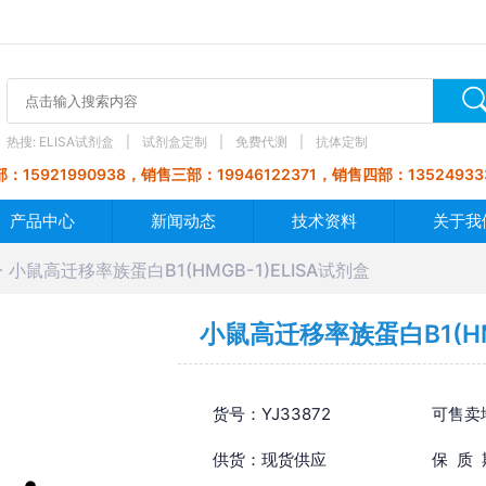
热搜:
ELISA试剂盒
试剂盒定制
免费代测
抗体定制
：15921990938，销售三部：19946122371，销售四部：13524933
产品中心
新闻动态
技术资料
关于我
小鼠高迁移率族蛋白B1(HMGB-1)ELISA试剂盒
小鼠高迁移率族蛋白B1(HM
货号：YJ33872
可售卖
供货：现货供应
保 质