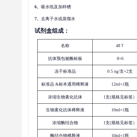
6、
吸水纸及加样槽
7、
去离子水或蒸馏水
试剂盒组成：
名称
48Ｔ
抗体预包被酶标板
8×6
冻干标准品
0.5 ng/支×2支
标准品
&标本通用稀释液
12ml×1瓶
浓缩生物素化抗体
1支(规格见标签）
生物素化抗体稀释液
10ml×1瓶
浓缩酶结合物
1支(规格见标签）
酶结合物稀释液
10ml×1瓶