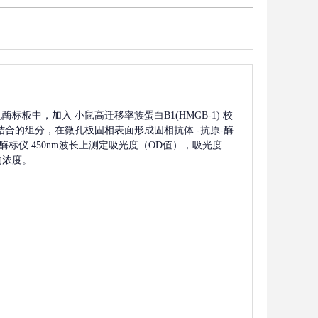
孔酶标板中，加入
小鼠高迁移率族蛋白B1(HMGB-1)
校
结合的组分，在微孔板固相表面形成固相抗体
-抗原-酶
标仪 450nm波长上测定吸光度（OD值），吸光度
的浓度。