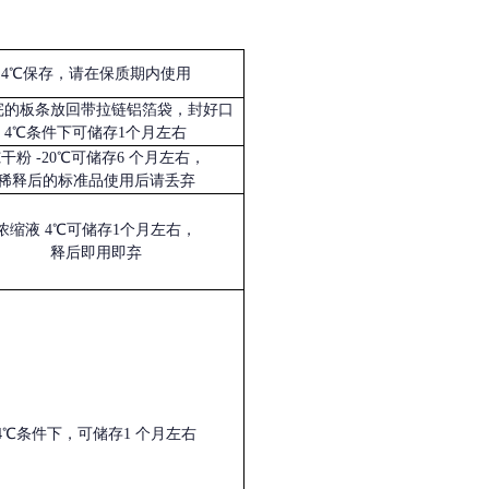
4℃保存，请在保质期内使用
完的板条放回带拉链铝箔袋，封好口
4℃条件下可储存1个月左右
冻干粉
-20℃可储存6 个月左右，
稀释后的标准品使用后请丢弃
浓缩液
4℃可储存1个月左右，
释后即用即弃
4℃条件下，可储存1 个月左右