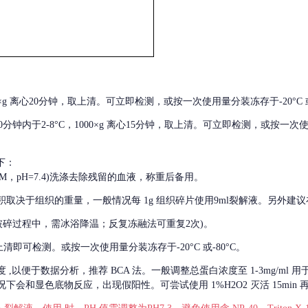
000×g 离心20分钟，取上清。可立即检测，或按一次使用量分装冻存于-20°C 或
后30分钟内于2-8°C，1000×g 离心15分钟，取上清。可立即检测，或按一次
下：
01M，pH=7.4)洗涤去除残留的血液，称重后备用。
积取决于组织的重量，一般情况每
1g 组织碎片使用9ml裂解液。另外建议
破碎过程中，需冰浴降温；反复冻融法可重复2次)。
留取上清即可检测。或按一次使用量分装冻存于-20°C 或-80°C。
度
,以便于数据分析，推荐 BCA 法。一般调整总蛋白浓度至 1-3mg/ml
会和显色底物反应，出现假阳性。可尝试使用 1%H2O2 灭活 15min 