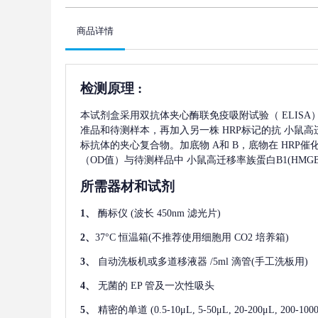
商品详情
检测原理
:
本试剂盒采用双抗体夹心酶联免疫吸附试验（
ELIS
准品和待测样本，再加入另一株
HRP标记的抗
小鼠高迁
标抗体的夹心复合物。加底物 A和 B，底物在 HRP
（OD值）与待测样品中
小鼠高迁移率族蛋白B1(HMGB-
所需器材和试剂
1、
酶标仪
(波长 450nm 滤光片)
2、
37°C 恒温箱(不推荐使用细胞用 CO2 培养箱)
3、
自动洗板机或多道移液器
/5ml 滴管(手工洗板用)
4、
无菌的
EP 管及一次性吸头
5、
精密的单道
(0.5-10μL, 5-50μL, 20-200μL