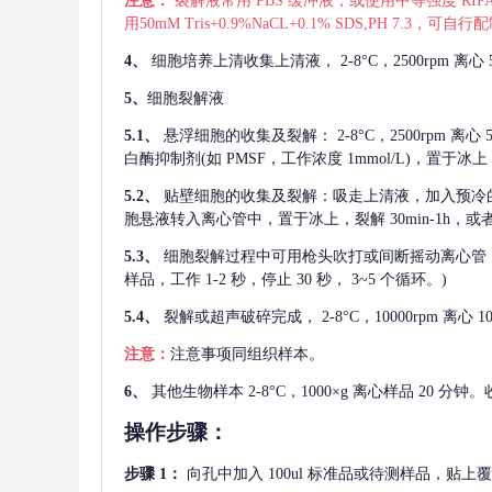
注意：
裂解液常用
PBS 缓冲液，或使用中等强度 RIPA
用50mM Tris+0.9%NaCL+0.1% SDS,PH 7.3
4、
细胞培养上清收集上清液，
2-8°C，2500rp
5、
细胞裂解液
5.1、
悬浮细胞的收集及裂解：
2-8°C，2500rpm 
白酶抑制剂(如 PMSF，工作浓度 1mmol/L)，置于冰上，
5.2、
贴壁细胞的收集及裂解：吸走上清液，加入预冷
胞悬液转入离心管中，置于冰上，裂解 30min-1h，
5.3、
细胞裂解过程中可用枪头吹打或间断摇动离心管
样品，工作 1-2 秒，停止 30 秒， 3~5 个循环。)
5.4、
裂解或超声破碎完成，
2-8°C，10000rpm
注意：
注意事项同组织样本。
6、
其他生物样本
2-8°C，1000×g 离心样品 20
操作步骤：
步骤
1：
向孔中加入
100ul 标准品或待测样品，贴上覆膜