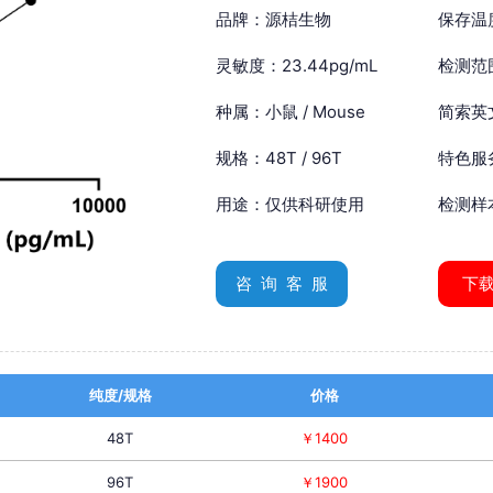
品牌：源桔生物
保存温
灵敏度：23.44pg/mL
检测范围
种属：小鼠 / Mouse
简索英文：
规格：48T / 96T
特色服
用途：仅供科研使用
检测样
咨 询 客 服
下
纯度/规格
价格
48T
￥1400
96T
￥1900