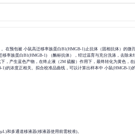
A）。在预包被
小鼠高迁移率族蛋白B1(HMGB-1)
止抗体（固相抗体）的微
移率族蛋白B1(HMGB-1)
（酶标抗体），经过温育与充分洗涤，去除未
催化下，产生蓝色产物，在终止液（2M 硫酸）作用下，最终转化为黄色，在酶
1)
的浓度正相关。拟合校准品曲线，可以计算出样本中
小鼠(HMGB-1)
, 200-1000μL)和多通道移液器(移液器使用前需校准)。