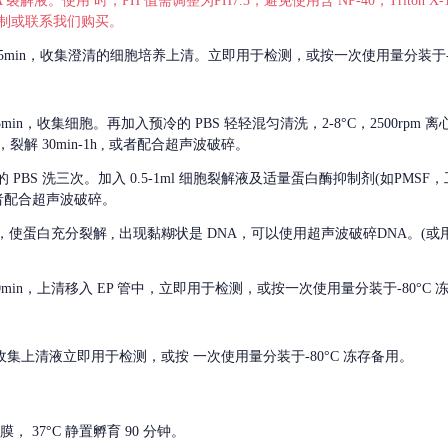
 裂解液。使用 时，PH 值需调整为PH7.3，避免使用含 NP-40，Triton
，可自行配制或联系我们购买。
m 离心 5min，收集澄清的细胞培养上清。立即用于检测，或按一次使用量分装于-
离心 5min，收集细胞。再加入预冷的 PBS 轻轻混匀清洗，2-8°C，2500rpm 
裂解 30min-1h , 或者配合超声波破碎。
的
PBS 洗三次。加入 0.5-1ml 细胞裂解液及适量蛋白酶抑制剂(如PMS
或者配合超声波破碎。
，使蛋白充分裂解
, 出现黏糊状是 DNA，可以使用超声波破碎DNA。(或用超声
 离心 10min，上清移入 EP 管中，立即用于检测，或按一次使用量分装于-80°C
 分钟。收集上清液立即用于检测，或按 一次使用量分装于-80°C 冻存备用。
， 37°C 静置孵育 90 分钟。