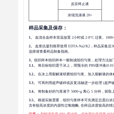
反应终止液
浓缩洗涤液
20×
样品采集及保存
：
1、
血清全血样本室温放置
2小时或 2-8°C 过夜。1
2、
血浆抗凝剂推荐使用
EDTA-Na2/K2，样品采集
选择请查看样品制备指南。
3、
组织样本组织样本一般制成组织匀浆，处理方法如
3.1、
将目标组织置于冰上，用预冷的
PBS缓冲液(0.
3.2、
在冰上用裂解液研磨组织匀浆。加入裂解液的体
3.3、
可再利用超声破碎或反复冻融进一步处理
(超声
3.4、
将制备好的匀浆液于
5000×g 离心 5 分钟，
3.5、
根据实验需要，组织匀浆样本可先测定总蛋白浓
含有较高浓度的内源性过氧物酶, 在样品浓度较高的情况下