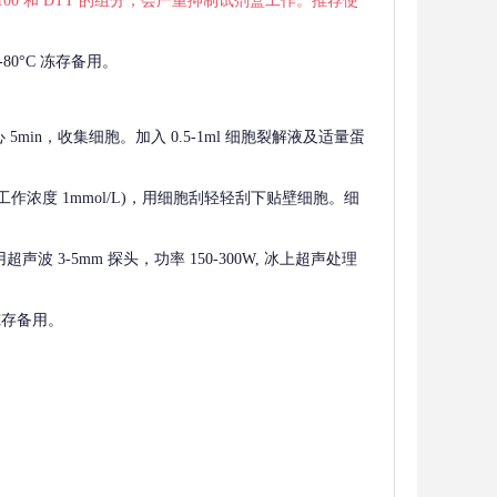
 X-100 和 DTT 的组分，会严重抑制试剂盒工作。推荐使
80°C 冻存备用。
离心 5min，收集细胞。加入 0.5-1ml 细胞裂解液及适量蛋
F，工作浓度 1mmol/L)，用细胞刮轻轻刮下贴壁细胞。细
波 3-5mm 探头，功率 150-300W, 冰上超声处理
 冻存备用。