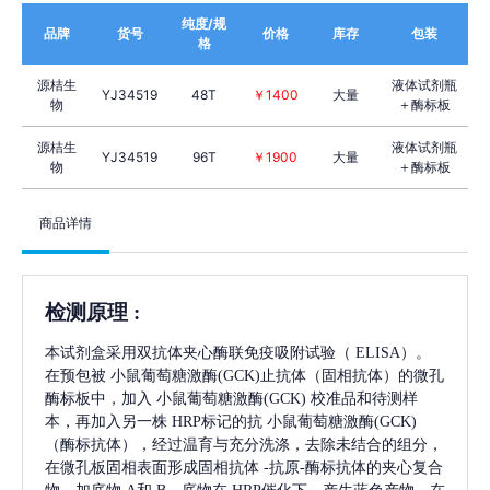
纯度/规
品牌
货号
价格
库存
包装
格
源桔生
液体试剂瓶
YJ34519
48T
￥1400
大量
物
＋酶标板
源桔生
液体试剂瓶
YJ34519
96T
￥1900
大量
物
＋酶标板
商品详情
检测原理
:
本试剂盒采用双抗体夹心酶联免疫吸附试验（
ELISA）。
在预包被
小鼠葡萄糖激酶(GCK)
止抗体（固相抗体）的微孔
酶标板中，加入
小鼠葡萄糖激酶(GCK)
校准品和待测样
本，再加入另一株
HRP标记的抗
小鼠葡萄糖激酶(GCK)
（酶标抗体），经过温育与充分洗涤，去除未结合的组分，
在微孔板固相表面形成固相抗体
-抗原-酶标抗体的夹心复合