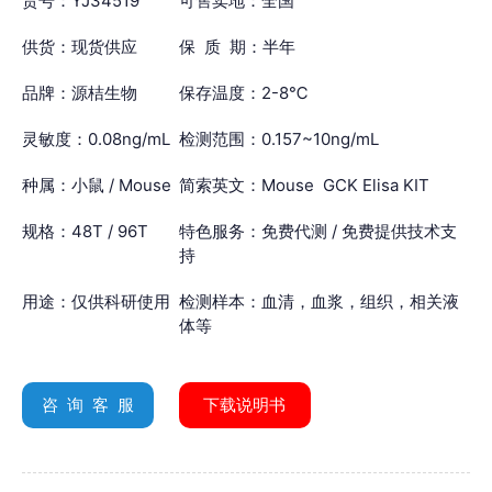
货号：YJ34519
可售卖地：全国
供货：现货供应
保 质 期：半年
品牌：源桔生物
保存温度：2-8℃
灵敏度：0.08ng/mL
检测范围：0.157~10ng/mL
种属：小鼠 / Mouse
简索英文：Mouse GCK Elisa KIT
规格：48T / 96T
特色服务：免费代测 / 免费提供技术支
持
用途：仅供科研使用
检测样本：血清，血浆，组织，相关液
体等
咨 询 客 服
下载说明书