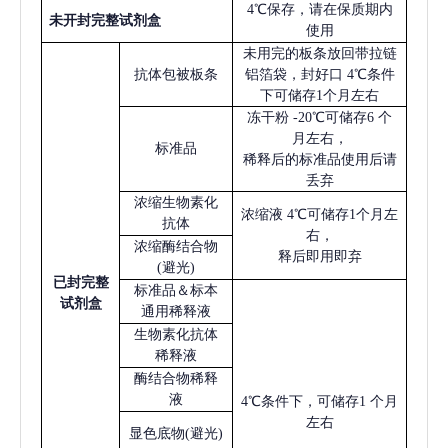
4℃保存，请在保质期内
未开封完整试剂盒
使用
未用完的板条放回带拉链
抗体包被板条
铝箔袋，封好口
4℃条件
下可储存1个月左右
冻干粉
-20℃可储存6 个
月左右，
标准品
稀释后的标准品使用后请
丢弃
浓缩生物素化
浓缩液
4℃可储存1个月左
抗体
右，
浓缩酶结合物
释后即用即弃
(避光)
已
封完整
标准品＆标本
试剂盒
通用稀释液
生物素化抗体
稀释液
酶结合物稀释
液
4℃条件下，可储存1 个月
左右
显色底物
(避光)