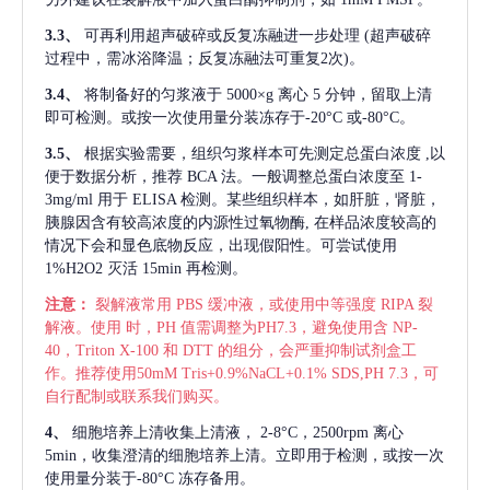
3.3、
可再利用超声破碎或反复冻融进一步处理
(超声破碎
过程中，需冰浴降温；反复冻融法可重复2次)。
3.4、
将制备好的匀浆液于
5000×g 离心 5 分钟，留取上清
即可检测。或按一次使用量分装冻存于-20°C 或-80°C。
3.5、
根据实验需要，组织匀浆样本可先测定总蛋白浓度
,以
便于数据分析，推荐 BCA 法。一般调整总蛋白浓度至 1-
3mg/ml 用于 ELISA 检测。某些组织样本，如肝脏，肾脏，
胰腺因含有较高浓度的内源性过氧物酶, 在样品浓度较高的
情况下会和显色底物反应，出现假阳性。可尝试使用
1%H2O2 灭活 15min 再检测。
注意：
裂解液常用
PBS 缓冲液，或使用中等强度 RIPA 裂
解液。使用 时，PH 值需调整为PH7.3，避免使用含 NP-
40，Triton X-100 和 DTT 的组分，会严重抑制试剂盒工
作。推荐使用50mM Tris+0.9%NaCL+0.1% SDS,PH 7.3，可
自行配制或联系我们购买。
4、
细胞培养上清收集上清液，
2-8°C，2500rpm 离心
5min，收集澄清的细胞培养上清。立即用于检测，或按一次
使用量分装于-80°C 冻存备用。