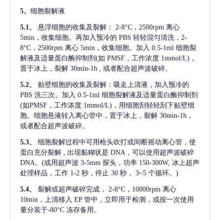
5、
细胞裂解液
5.1、
悬浮细胞的收集及裂解：
2-8°C，2500rpm 离心
5min，收集细胞。再加入预冷的 PBS 轻轻混匀清洗，2-
8°C，2500rpm 离心 5min，收集细胞。加入 0.5-1ml 细胞裂
解液及适量蛋白酶抑制剂(如 PMSF，工作浓度 1mmol/L)，
置于冰上，裂解 30min-1h , 或者配合超声波破碎。
5.2、
贴壁细胞的收集及裂解：吸走上清液，加入预冷的
PBS 洗三次。加入 0.5-1ml 细胞裂解液及适量蛋白酶抑制剂
(如PMSF，工作浓度 1mmol/L)，用细胞刮轻轻刮下贴壁细
胞。细胞悬液转入离心管中，置于冰上，裂解 30min-1h，
或者配合超声波破碎。
5.3、
细胞裂解过程中可用枪头吹打或间断摇动离心管，使
蛋白充分裂解
, 出现黏糊状是 DNA，可以使用超声波破碎
DNA。(或用超声波 3-5mm 探头，功率 150-300W, 冰上超声
处理样品，工作 1-2 秒，停止 30 秒， 3~5 个循环。)
5.4、
裂解或超声破碎完成，
2-8°C，10000rpm 离心
10min，上清移入 EP 管中，立即用于检测，或按一次使用
量分装于-80°C 冻存备用。