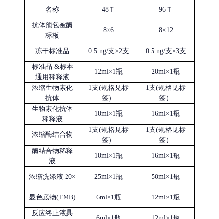
名称
48Ｔ
96Ｔ
抗体预包被酶
8×6
8×12
标板
冻干标准品
0.5 ng/支×2支
0.5 ng/支×3支
标准品
&标本
12ml×1瓶
20ml×1瓶
通用稀释液
浓缩生物素化
1支(规格见标
1支(规格见标
抗体
签）
签）
生物素化抗体
10ml×1瓶
16ml×1瓶
稀释液
1支(规格见标
1支(规格见标
浓缩酶结合物
签）
签）
酶结合物稀释
10ml×1瓶
16ml×1瓶
液
浓缩洗涤液
20×
25ml×1瓶
50ml×1瓶
显色底物
(
TMB
)
6ml×1瓶
12ml×1瓶
反应终止液
具
6ml×1瓶
12ml×1瓶