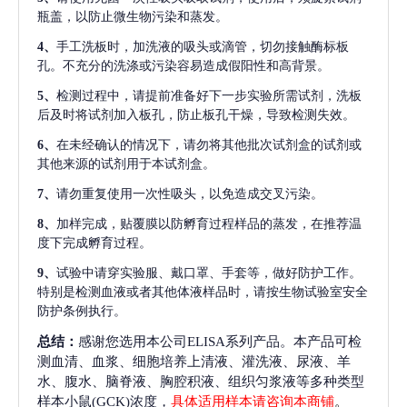
瓶盖，以防止微生物污染和蒸发。
4、
手工洗板时，加洗液的吸头或滴管，切勿接触酶标板
孔。不充分的洗涤或污染容易造成假阳性和高背景。
5、
检测过程中，请提前准备好下一步实验所需试剂，洗板
后及时将试剂加入板孔，防止板孔干燥，导致检测失效。
6、
在未经确认的情况下，请勿将其他批次试剂盒的试剂或
其他来源的试剂用于本试剂盒。
7、
请勿重复使用一次性吸头，以免造成交叉污染。
8、
加样完成，贴覆膜以防孵育过程样品的蒸发，在推荐温
度下完成孵育过程。
9、
试验中请穿实验服、戴口罩、手套等，做好防护工作。
特别是检测血液或者其他体液样品时，请按生物试验室安全
防护条例执行。
总结：
感谢您选用本公司ELISA系列产品。本产品可检
测血清、血浆、细胞培养上清液、灌洗液、尿液、羊
水、腹水、脑脊液、胸腔积液、组织匀浆液等多种类型
样本小鼠(GCK)浓度，
具体适用样本请咨询本商铺
。