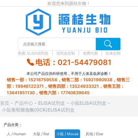
欢迎您来到源桔生物！
热搜:
ELISA试剂盒
试剂盒定制
免费代测
抗体定制
电话：021-54479081
本公司产品仅供科研使用，不用于人体及临床诊断！
销售一部：15216759556，销售二部：15921990938，销售三
部：19946122371，销售四部：13524933321，销售五部：
13641951130，销售六部：17740839645
首页
产品中心
ELISA试剂盒
小鼠ELISA试剂盒
小鼠葡萄糖激酶(GCK)ELISA试剂盒
产品分类：
人 / Human
大鼠 / Rat
小鼠 / Mouse
其他 / Else