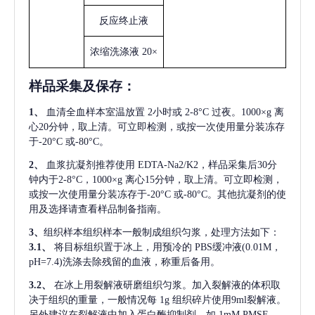
反应终止液
浓缩洗涤液
20×
样品采集及保存
：
1、
血清全血样本室温放置
2小时或 2-8°C 过夜。1000×g 离
心20分钟，取上清。可立即检测，或按一次使用量分装冻存
于-20°C 或-80°C。
2、
血浆抗凝剂推荐使用
EDTA-Na2/K2，样品采集后30分
钟内于2-8°C，1000×g 离心15分钟，取上清。可立即检测，
或按一次使用量分装冻存于-20°C 或-80°C。其他抗凝剂的使
用及选择请查看样品制备指南。
3、
组织样本组织样本一般制成组织匀浆，处理方法如下：
3.1、
将目标组织置于冰上，用预冷的
PBS缓冲液(0.01M，
pH=7.4)洗涤去除残留的血液，称重后备用。
3.2、
在冰上用裂解液研磨组织匀浆。加入裂解液的体积取
决于组织的重量，一般情况每
1g 组织碎片使用9ml裂解液。
另外建议在裂解液中加入蛋白酶抑制剂，如 1mM PMSF。