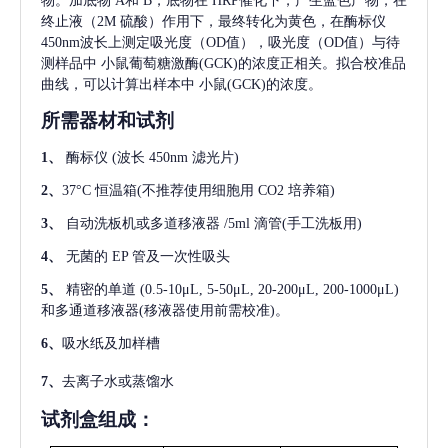
物。加底物 A和 B，底物在 HRP催化下，产生蓝色产物，在
终止液（2M 硫酸）作用下，最终转化为黄色，在酶标仪
450nm波长上测定吸光度（OD值），吸光度（OD值）与待
测样品中
小鼠葡萄糖激酶(GCK)
的浓度正相关。拟合校准品
曲线，可以计算出样本中
小鼠(GCK)
的浓度。
所需器材和试剂
1、
酶标仪
(波长 450nm 滤光片)
2、
37°C 恒温箱(不推荐使用细胞用 CO2 培养箱)
3、
自动洗板机或多道移液器
/5ml 滴管(手工洗板用)
4、
无菌的
EP 管及一次性吸头
5、
精密的单道
(0.5-10μL, 5-50μL, 20-200μL, 200-1000μL)
和多通道移液器(移液器使用前需校准)。
6、
吸水纸及加样槽
7、
去离子水或蒸馏水
试剂盒组成：