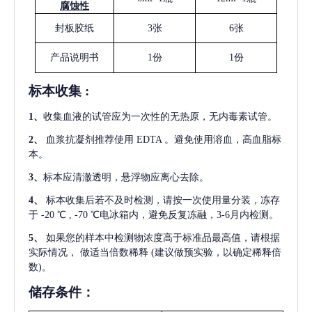
腐蚀性
封板胶纸
3张
6张
产品说明书
1份
1份
标本收集
:
1
、
收集血液的试管应为一次性的无热原，无内毒素试管。
2
、
血浆抗凝剂推荐使用
EDTA 。避免使用溶血，高血脂标
本。
3
、
标本应清澈透明，悬浮物应离心去除。
4
、
标本收集后若不及时检测，请按一次使用量分装，冻存
于
-20 ℃ , -70 ℃电冰箱内，避免反复冻融，3-6月内检测。
5
、
如果您的样本中检测物浓度高于标准品最高值，请根据
实际情况，
做适当倍数稀释
(建议做预实验，以确定稀释倍
数)。
储存条件：