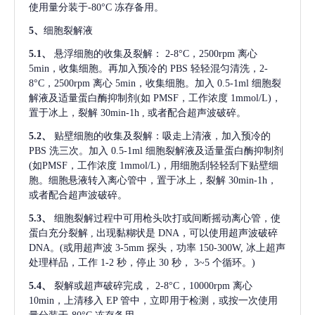
使用量分装于-80°C 冻存备用。
5、
细胞裂解液
5.1、
悬浮细胞的收集及裂解：
2-8°C，2500rpm 离心
5min，收集细胞。再加入预冷的 PBS 轻轻混匀清洗，2-
8°C，2500rpm 离心 5min，收集细胞。加入 0.5-1ml 细胞裂
解液及适量蛋白酶抑制剂(如 PMSF，工作浓度 1mmol/L)，
置于冰上，裂解 30min-1h , 或者配合超声波破碎。
5.2、
贴壁细胞的收集及裂解：吸走上清液，加入预冷的
PBS 洗三次。加入 0.5-1ml 细胞裂解液及适量蛋白酶抑制剂
(如PMSF，工作浓度 1mmol/L)，用细胞刮轻轻刮下贴壁细
胞。细胞悬液转入离心管中，置于冰上，裂解 30min-1h，
或者配合超声波破碎。
5.3、
细胞裂解过程中可用枪头吹打或间断摇动离心管，使
蛋白充分裂解
, 出现黏糊状是 DNA，可以使用超声波破碎
DNA。(或用超声波 3-5mm 探头，功率 150-300W, 冰上超声
处理样品，工作 1-2 秒，停止 30 秒， 3~5 个循环。)
5.4、
裂解或超声破碎完成，
2-8°C，10000rpm 离心
10min，上清移入 EP 管中，立即用于检测，或按一次使用