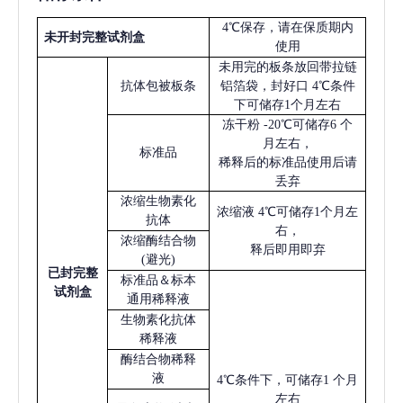
4℃保存，请在保质期内
未开封完整试剂盒
使用
未用完的板条放回带拉链
抗体包被板条
铝箔袋，封好口
4℃条件
下可储存1个月左右
冻干粉
-20℃可储存6 个
月左右，
标准品
稀释后的标准品使用后请
丢弃
浓缩生物素化
浓缩液
4℃可储存1个月左
抗体
右，
浓缩酶结合物
释后即用即弃
(避光)
已
封完整
标准品＆标本
试剂盒
通用稀释液
生物素化抗体
稀释液
酶结合物稀释
液
4℃条件下，可储存1 个月
左右