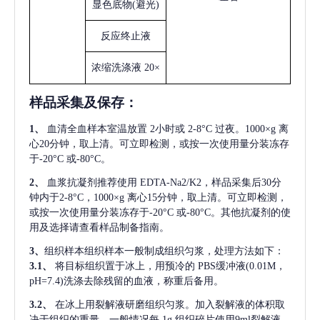
显色底物
(避光)
反应终止液
浓缩洗涤液
20×
样品采集及保存
：
1、
血清全血样本室温放置
2小时或 2-8°C 过夜。1000×g 离
心20分钟，取上清。可立即检测，或按一次使用量分装冻存
于-20°C 或-80°C。
2、
血浆抗凝剂推荐使用
EDTA-Na2/K2，样品采集后30分
钟内于2-8°C，1000×g 离心15分钟，取上清。可立即检测，
或按一次使用量分装冻存于-20°C 或-80°C。其他抗凝剂的使
用及选择请查看样品制备指南。
3、
组织样本组织样本一般制成组织匀浆，处理方法如下：
3.1、
将目标组织置于冰上，用预冷的
PBS缓冲液(0.01M，
pH=7.4)洗涤去除残留的血液，称重后备用。
3.2、
在冰上用裂解液研磨组织匀浆。加入裂解液的体积取
决于组织的重量，一般情况每
1g 组织碎片使用9ml裂解液。