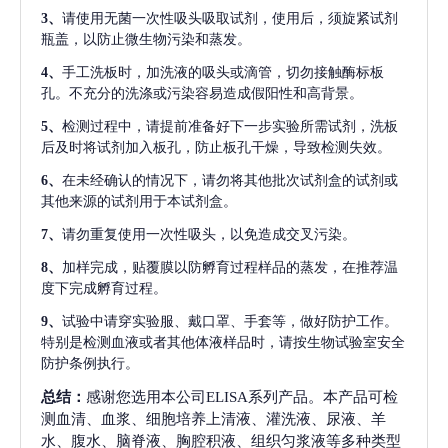
3、
请使用无菌一次性吸头吸取试剂，使用后，须旋紧试剂
瓶盖，以防止微生物污染和蒸发。
4、
手工洗板时，加洗液的吸头或滴管，切勿接触酶标板
孔。不充分的洗涤或污染容易造成假阳性和高背景。
5、
检测过程中，请提前准备好下一步实验所需试剂，洗板
后及时将试剂加入板孔，防止板孔干燥，导致检测失效。
6、
在未经确认的情况下，请勿将其他批次试剂盒的试剂或
其他来源的试剂用于本试剂盒。
7、
请勿重复使用一次性吸头，以免造成交叉污染。
8、
加样完成，贴覆膜以防孵育过程样品的蒸发，在推荐温
度下完成孵育过程。
9、
试验中请穿实验服、戴口罩、手套等，做好防护工作。
特别是检测血液或者其他体液样品时，请按生物试验室安全
防护条例执行。
总结：
感谢您选用本公司ELISA系列产品。本产品可检
测血清、血浆、细胞培养上清液、灌洗液、尿液、羊
水、腹水、脑脊液、胸腔积液、组织匀浆液等多种类型