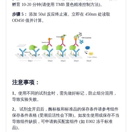
孵育 10-20 分钟(请使用 TMB 显色精准控制方法)。
步骤
5：
添加
50ul 反应终止液。立即在 450nm 处读取
OD450 值并计算。
注意事项
：
1、
使用不同的试剂盒时，需先做好标记，防止组分混用，
导致实验失败。
2、
试剂盒开启后，酶标板和标准品的保存条件请参考组件
保存条件表格
(受潮后活性会下降)。如发生使用或保存不当
导致组件缺损，可申请购买配套组件
(如 E002 冻干标准
品)。