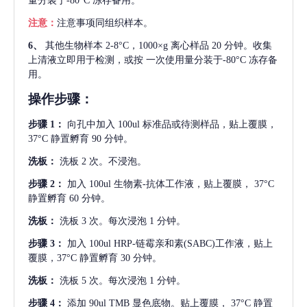
量分装于-80°C 冻存备用。
注意：
注意事项同组织样本。
6、
其他生物样本
2-8°C，1000×g 离心样品 20 分钟。收集
上清液立即用于检测，或按 一次使用量分装于-80°C 冻存备
用。
操作步骤：
步骤
1：
向孔中加入
100ul 标准品或待测样品，贴上覆膜，
37°C 静置孵育 90 分钟。
洗板：
洗板
2 次。不浸泡。
步骤
2：
加入
100ul 生物素-抗体工作液，贴上覆膜， 37°C
静置孵育 60 分钟。
洗板：
洗板
3 次。每次浸泡 1 分钟。
步骤
3：
加入
100ul HRP-链霉亲和素(SABC)工作液，贴上
覆膜，37°C 静置孵育 30 分钟。
洗板：
洗板
5 次。每次浸泡 1 分钟。
步骤
4：
添加
90ul TMB 显色底物。贴上覆膜， 37°C 静置