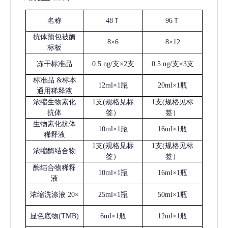
名称
48Ｔ
96Ｔ
抗体预包被酶
8×6
8×12
标板
冻干标准品
0.5 ng/支×2支
0.5 ng/支×3支
标准品
&标本
12ml×1瓶
20ml×1瓶
通用稀释液
浓缩生物素化
1支(规格见标
1支(规格见标
抗体
签）
签）
生物素化抗体
10ml×1瓶
16ml×1瓶
稀释液
1支(规格见标
1支(规格见标
浓缩酶结合物
签）
签）
酶结合物稀释
10ml×1瓶
16ml×1瓶
液
浓缩洗涤液
20×
25ml×1瓶
50ml×1瓶
显色底物
(
TMB
)
6ml×1瓶
12ml×1瓶