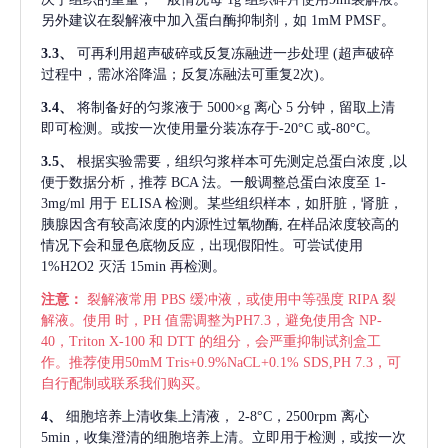
另外建议在裂解液中加入蛋白酶抑制剂，如 1mM PMSF。
3.3、
可再利用超声破碎或反复冻融进一步处理
(超声破碎
过程中，需冰浴降温；反复冻融法可重复2次)。
3.4、
将制备好的匀浆液于
5000×g 离心 5 分钟，留取上清
即可检测。或按一次使用量分装冻存于-20°C 或-80°C。
3.5、
根据实验需要，组织匀浆样本可先测定总蛋白浓度
,以
便于数据分析，推荐 BCA 法。一般调整总蛋白浓度至 1-
3mg/ml 用于 ELISA 检测。某些组织样本，如肝脏，肾脏，
胰腺因含有较高浓度的内源性过氧物酶, 在样品浓度较高的
情况下会和显色底物反应，出现假阳性。可尝试使用
1%H2O2 灭活 15min 再检测。
注意：
裂解液常用
PBS 缓冲液，或使用中等强度 RIPA 裂
解液。使用 时，PH 值需调整为PH7.3，避免使用含 NP-
40，Triton X-100 和 DTT 的组分，会严重抑制试剂盒工
作。推荐使用50mM Tris+0.9%NaCL+0.1% SDS,PH 7.3，可
自行配制或联系我们购买。
4、
细胞培养上清收集上清液，
2-8°C，2500rpm 离心
5min，收集澄清的细胞培养上清。立即用于检测，或按一次