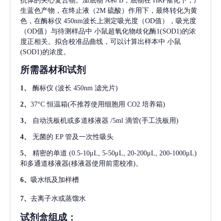
抗体的夹心复合物。加底物 A和 B，底物在 HRP催化下，产
生蓝色产物，在终止液（2M 硫酸）作用下，最终转化为黄
色，在酶标仪 450nm波长上测定吸光度（OD值），吸光度
（OD值）与待测样品中
小鼠超氧化物歧化酶1(SOD1)
的浓
度正相关。拟合校准品曲线，可以计算出样本中
小鼠
(SOD1)
的浓度。
所需器材和试剂
1、
酶标仪
(波长 450nm 滤光片)
2、
37°C 恒温箱(不推荐使用细胞用 CO2 培养箱)
3、
自动洗板机或多道移液器
/5ml 滴管(手工洗板用)
4、
无菌的
EP 管及一次性吸头
5、
精密的单道
(0.5-10μL, 5-50μL, 20-200μL, 200-1000μL)
和多通道移液器(移液器使用前需校准)。
6、
吸水纸及加样槽
7、
去离子水或蒸馏水
试剂盒组成：