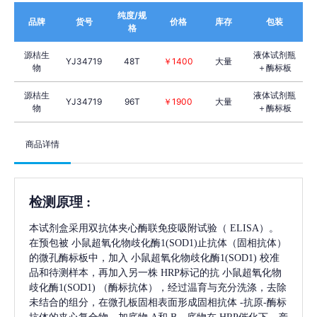
纯度/规
品牌
货号
价格
库存
包装
格
源桔生
液体试剂瓶
YJ34719
48T
￥1400
大量
物
＋酶标板
源桔生
液体试剂瓶
YJ34719
96T
￥1900
大量
物
＋酶标板
商品详情
检测原理
:
本试剂盒采用双抗体夹心酶联免疫吸附试验（
ELISA）。
在预包被
小鼠超氧化物歧化酶1(SOD1)
止抗体（固相抗体）
的微孔酶标板中，加入
小鼠超氧化物歧化酶1(SOD1)
校准
品和待测样本，再加入另一株
HRP标记的抗
小鼠超氧化物
歧化酶1(SOD1)
（酶标抗体），经过温育与充分洗涤，去除
未结合的组分，在微孔板固相表面形成固相抗体
-抗原-酶标