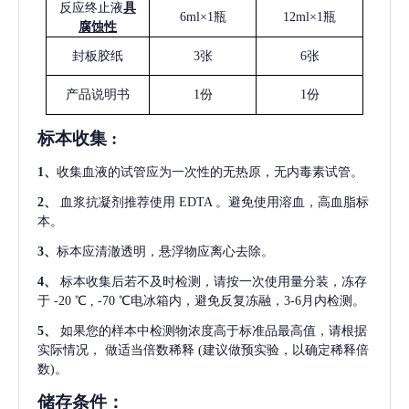
反应终止液
具
6ml×1瓶
12ml×1瓶
腐蚀性
封板胶纸
3张
6张
产品说明书
1份
1份
标本收集
:
1
、
收集血液的试管应为一次性的无热原，无内毒素试管。
2
、
血浆抗凝剂推荐使用
EDTA 。避免使用溶血，高血脂标
本。
3
、
标本应清澈透明，悬浮物应离心去除。
4
、
标本收集后若不及时检测，请按一次使用量分装，冻存
于
-20 ℃ , -70 ℃电冰箱内，避免反复冻融，3-6月内检测。
5
、
如果您的样本中检测物浓度高于标准品最高值，请根据
实际情况，
做适当倍数稀释
(建议做预实验，以确定稀释倍
数)。
储存条件：