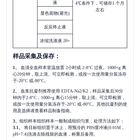
液
4℃条件下，可储存1 个月
左右
显色底物
(避光)
反应终止液
浓缩洗涤液
20×
样品采集及保存
：
1、
血清全血样本室温放置
2小时或 2-8°C 过夜。1000×g 离
心20分钟，取上清。可立即检测，或按一次使用量分装冻存
于-20°C 或-80°C。
2、
血浆抗凝剂推荐使用
EDTA-Na2/K2，样品采集后30分
钟内于2-8°C，1000×g 离心15分钟，取上清。可立即检测，
或按一次使用量分装冻存于-20°C 或-80°C。其他抗凝剂的使
用及选择请查看样品制备指南。
3、
组织样本组织样本一般制成组织匀浆，处理方法如下：
3.1、
将目标组织置于冰上，用预冷的
PBS缓冲液(0.01M，
pH=7.4)洗涤去除残留的血液，称重后备用。