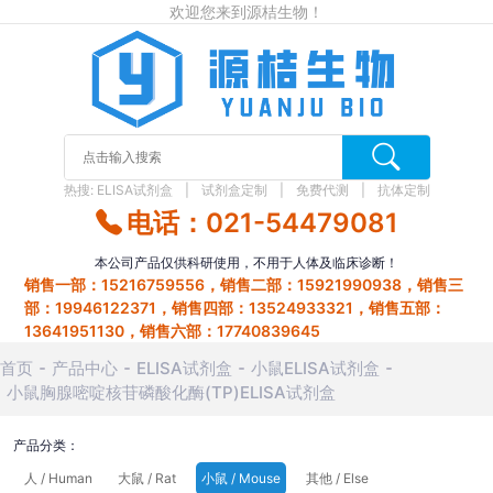
欢迎您来到源桔生物！
热搜:
ELISA试剂盒
试剂盒定制
免费代测
抗体定制
电话：021-54479081
本公司产品仅供科研使用，不用于人体及临床诊断！
销售一部：15216759556，销售二部：15921990938，销售三
部：19946122371，销售四部：13524933321，销售五部：
13641951130，销售六部：17740839645
首页
产品中心
ELISA试剂盒
小鼠ELISA试剂盒
小鼠胸腺嘧啶核苷磷酸化酶(TP)ELISA试剂盒
产品分类：
人 / Human
大鼠 / Rat
小鼠 / Mouse
其他 / Else