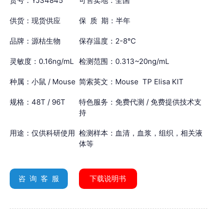
货号：YJ34845
可售卖地：全国
供货：现货供应
保 质 期：半年
品牌：源桔生物
保存温度：2-8℃
灵敏度：0.16ng/mL
检测范围：0.313~20ng/mL
种属：小鼠 / Mouse
简索英文：Mouse TP Elisa KIT
规格：48T / 96T
特色服务：免费代测 / 免费提供技术支
持
用途：仅供科研使用
检测样本：血清，血浆，组织，相关液
体等
咨 询 客 服
下载说明书