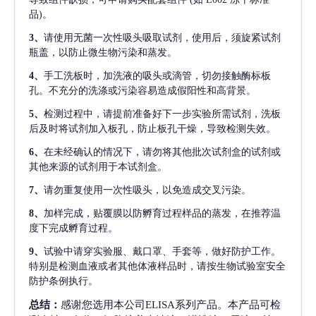
品)。
3、
请使用无菌一次性吸头吸取试剂，使用后，须旋紧试剂
瓶盖，以防止微生物污染和蒸发。
4、
手工洗板时，加洗液的吸头或滴管，切勿接触酶标板
孔。不充分的洗涤或污染容易造成假阳性和高背景。
5、
检测过程中，请提前准备好下一步实验所需试剂，洗板
后及时将试剂加入板孔，防止板孔干燥，导致检测失效。
6、
在未经确认的情况下，请勿将其他批次试剂盒的试剂或
其他来源的试剂用于本试剂盒。
7、
请勿重复使用一次性吸头，以免造成交叉污染。
8、
加样完成，贴覆膜以防孵育过程样品的蒸发，在推荐温
度下完成孵育过程。
9、
试验中请穿实验服、戴口罩、手套等，做好防护工作。
特别是检测血液或者其他体液样品时，请按生物试验室安全
防护条例执行。
总结：
感谢您选用本公司ELISA系列产品。本产品可检