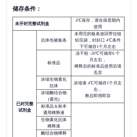
储存条件：
4℃保存，请在保质期内
未开封完整试剂盒
使用
未用完的板条放回带拉链
抗体包被板条
铝箔袋，封好口
4℃条件
下可储存1个月左右
冻干粉
-20℃可储存6 个
月左右，
标准品
稀释后的标准品使用后请
丢弃
浓缩生物素化
浓缩液
4℃可储存1个月左
抗体
右，
浓缩酶结合物
释后即用即弃
(避光)
已
封完整
标准品＆标本
试剂盒
通用稀释液
生物素化抗体
稀释液
酶结合物稀释