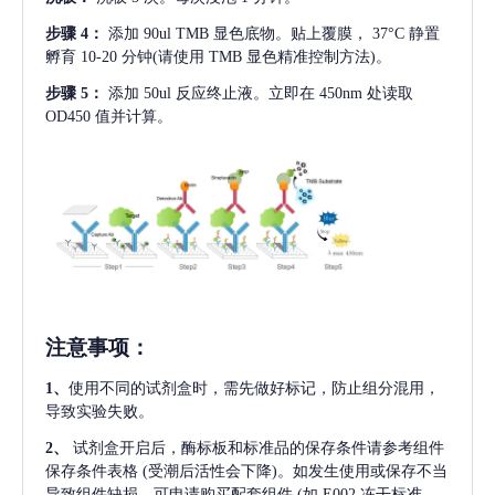
步骤
4：
添加
90ul TMB 显色底物。贴上覆膜， 37°C 静置
孵育 10-20 分钟(请使用 TMB 显色精准控制方法)。
步骤
5：
添加
50ul 反应终止液。立即在 450nm 处读取
OD450 值并计算。
注意事项
：
1、
使用不同的试剂盒时，需先做好标记，防止组分混用，
导致实验失败。
2、
试剂盒开启后，酶标板和标准品的保存条件请参考组件
保存条件表格
(受潮后活性会下降)。如发生使用或保存不当
导致组件缺损，可申请购买配套组件
(如 E002 冻干标准