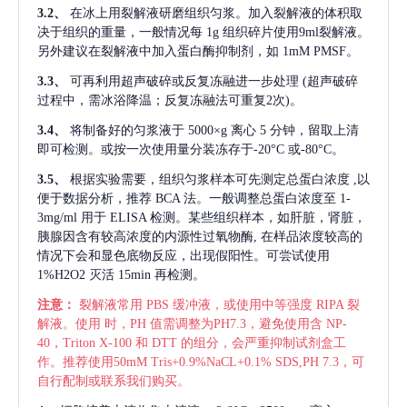
3.2、
在冰上用裂解液研磨组织匀浆。加入裂解液的体积取
决于组织的重量，一般情况每
1g 组织碎片使用9ml裂解液。
另外建议在裂解液中加入蛋白酶抑制剂，如 1mM PMSF。
3.3、
可再利用超声破碎或反复冻融进一步处理
(超声破碎
过程中，需冰浴降温；反复冻融法可重复2次)。
3.4、
将制备好的匀浆液于
5000×g 离心 5 分钟，留取上清
即可检测。或按一次使用量分装冻存于-20°C 或-80°C。
3.5、
根据实验需要，组织匀浆样本可先测定总蛋白浓度
,以
便于数据分析，推荐 BCA 法。一般调整总蛋白浓度至 1-
3mg/ml 用于 ELISA 检测。某些组织样本，如肝脏，肾脏，
胰腺因含有较高浓度的内源性过氧物酶, 在样品浓度较高的
情况下会和显色底物反应，出现假阳性。可尝试使用
1%H2O2 灭活 15min 再检测。
注意：
裂解液常用
PBS 缓冲液，或使用中等强度 RIPA 裂
解液。使用 时，PH 值需调整为PH7.3，避免使用含 NP-
40，Triton X-100 和 DTT 的组分，会严重抑制试剂盒工
作。推荐使用50mM Tris+0.9%NaCL+0.1% SDS,PH 7.3，可
自行配制或联系我们购买。