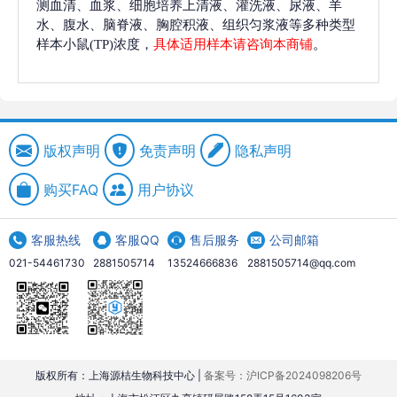
测血清、血浆、细胞培养上清液、灌洗液、尿液、羊
水、腹水、脑脊液、胸腔积液、组织匀浆液等多种类型
样本小鼠(TP)浓度，
具体适用样本请咨询本商铺
。
版权声明
免责声明
隐私声明
购买FAQ
用户协议
客服热线
客服QQ
售后服务
公司邮箱
021-54461730
2881505714
13524666836
2881505714@qq.com
版权所有：上海源桔生物科技中心 |
备案号：沪ICP备2024098206号