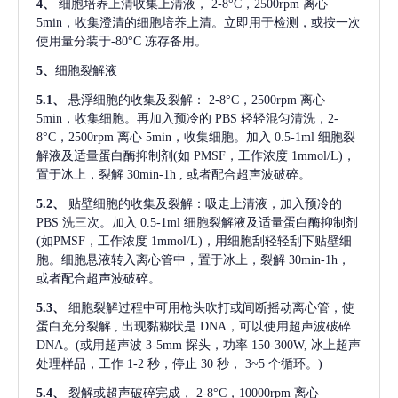
4、
细胞培养上清收集上清液，
2-8°C，2500rpm 离心
5min，收集澄清的细胞培养上清。立即用于检测，或按一次
使用量分装于-80°C 冻存备用。
5、
细胞裂解液
5.1、
悬浮细胞的收集及裂解：
2-8°C，2500rpm 离心
5min，收集细胞。再加入预冷的 PBS 轻轻混匀清洗，2-
8°C，2500rpm 离心 5min，收集细胞。加入 0.5-1ml 细胞裂
解液及适量蛋白酶抑制剂(如 PMSF，工作浓度 1mmol/L)，
置于冰上，裂解 30min-1h , 或者配合超声波破碎。
5.2、
贴壁细胞的收集及裂解：吸走上清液，加入预冷的
PBS 洗三次。加入 0.5-1ml 细胞裂解液及适量蛋白酶抑制剂
(如PMSF，工作浓度 1mmol/L)，用细胞刮轻轻刮下贴壁细
胞。细胞悬液转入离心管中，置于冰上，裂解 30min-1h，
或者配合超声波破碎。
5.3、
细胞裂解过程中可用枪头吹打或间断摇动离心管，使
蛋白充分裂解
, 出现黏糊状是 DNA，可以使用超声波破碎
DNA。(或用超声波 3-5mm 探头，功率 150-300W, 冰上超声
处理样品，工作 1-2 秒，停止 30 秒， 3~5 个循环。)
5.4、
裂解或超声破碎完成，
2-8°C，10000rpm 离心