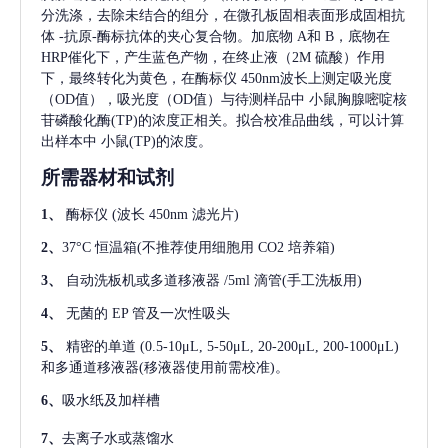
分洗涤，去除未结合的组分，在微孔板固相表面形成固相抗
体
-抗原-酶标抗体的夹心复合物。加底物 A和 B，底物在
HRP催化下，产生蓝色产物，在终止液（2M 硫酸）作用
下，最终转化为黄色，在酶标仪 450nm波长上测定吸光度
（OD值），吸光度（OD值）与待测样品中
小鼠胸腺嘧啶核
苷磷酸化酶(TP)
的浓度正相关。拟合校准品曲线，可以计算
出样本中
小鼠(TP)
的浓度。
所需器材和试剂
1、
酶标仪
(波长 450nm 滤光片)
2、
37°C 恒温箱(不推荐使用细胞用 CO2 培养箱)
3、
自动洗板机或多道移液器
/5ml 滴管(手工洗板用)
4、
无菌的
EP 管及一次性吸头
5、
精密的单道
(0.5-10μL, 5-50μL, 20-200μL, 200-1000μL)
和多通道移液器(移液器使用前需校准)。
6、
吸水纸及加样槽
7、
去离子水或蒸馏水