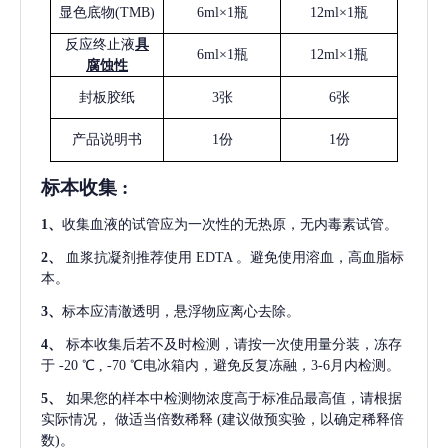
显色底物
(
TMB
)
6ml×1瓶
12ml×1瓶
反应终止液
具
6ml×1瓶
12ml×1瓶
腐蚀性
封板胶纸
3张
6张
产品说明书
1份
1份
标本收集
:
1
、
收集血液的试管应为一次性的无热原，无内毒素试管。
2
、
血浆抗凝剂推荐使用
EDTA 。避免使用溶血，高血脂标
本。
3
、
标本应清澈透明，悬浮物应离心去除。
4
、
标本收集后若不及时检测，请按一次使用量分装，冻存
于
-20 ℃ , -70 ℃电冰箱内，避免反复冻融，3-6月内检测。
5
、
如果您的样本中检测物浓度高于标准品最高值，请根据
实际情况，
做适当倍数稀释
(建议做预实验，以确定稀释倍
数)。