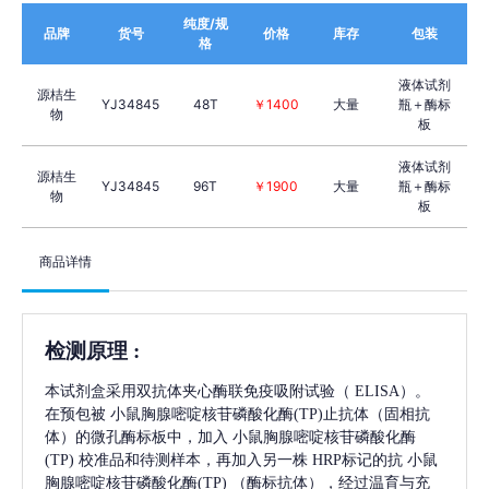
纯度/规
品牌
货号
价格
库存
包装
格
液体试剂
源桔生
YJ34845
48T
￥1400
大量
瓶＋酶标
物
板
液体试剂
源桔生
YJ34845
96T
￥1900
大量
瓶＋酶标
物
板
商品详情
检测原理
:
本试剂盒采用双抗体夹心酶联免疫吸附试验（
ELISA）。
在预包被
小鼠胸腺嘧啶核苷磷酸化酶(TP)
止抗体（固相抗
体）的微孔酶标板中，加入
小鼠胸腺嘧啶核苷磷酸化酶
(TP)
校准品和待测样本，再加入另一株
HRP标记的抗
小鼠
胸腺嘧啶核苷磷酸化酶(TP)
（酶标抗体），经过温育与充