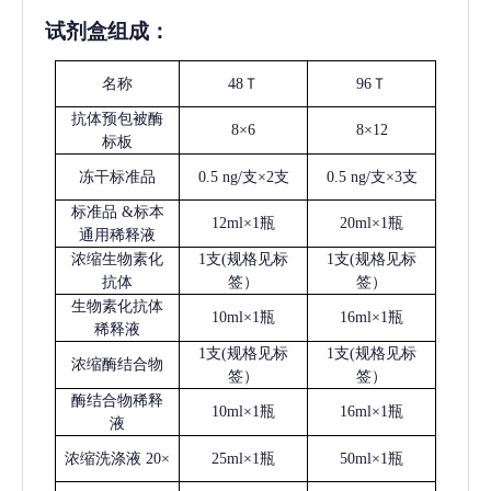
试剂盒组成：
名称
48Ｔ
96Ｔ
抗体预包被酶
8×6
8×12
标板
冻干标准品
0.5 ng/支×2支
0.5 ng/支×3支
标准品
&标本
12ml×1瓶
20ml×1瓶
通用稀释液
浓缩生物素化
1支(规格见标
1支(规格见标
抗体
签）
签）
生物素化抗体
10ml×1瓶
16ml×1瓶
稀释液
1支(规格见标
1支(规格见标
浓缩酶结合物
签）
签）
酶结合物稀释
10ml×1瓶
16ml×1瓶
液
浓缩洗涤液
20×
25ml×1瓶
50ml×1瓶