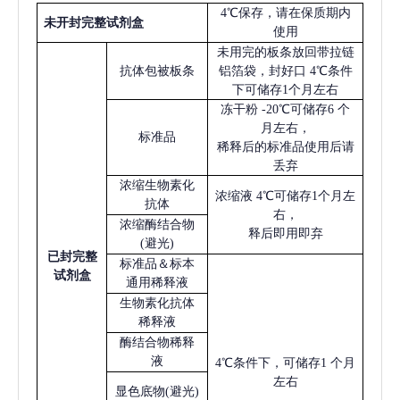
4℃保存，请在保质期内
未开封完整试剂盒
使用
未用完的板条放回带拉链
抗体包被板条
铝箔袋，封好口
4℃条件
下可储存1个月左右
冻干粉
-20℃可储存6 个
月左右，
标准品
稀释后的标准品使用后请
丢弃
浓缩生物素化
浓缩液
4℃可储存1个月左
抗体
右，
浓缩酶结合物
释后即用即弃
(避光)
已
封完整
标准品＆标本
试剂盒
通用稀释液
生物素化抗体
稀释液
酶结合物稀释
液
4℃条件下，可储存1 个月
左右
显色底物
(避光)