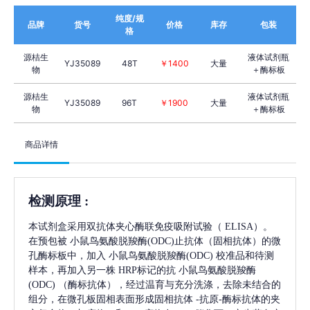
纯度/规
品牌
货号
价格
库存
包装
格
源桔生
液体试剂瓶
YJ35089
48T
￥1400
大量
物
＋酶标板
源桔生
液体试剂瓶
YJ35089
96T
￥1900
大量
物
＋酶标板
商品详情
检测原理
:
本试剂盒采用双抗体夹心酶联免疫吸附试验（
ELISA）。
在预包被
小鼠鸟氨酸脱羧酶(ODC)
止抗体（固相抗体）的微
孔酶标板中，加入
小鼠鸟氨酸脱羧酶(ODC)
校准品和待测
样本，再加入另一株
HRP标记的抗
小鼠鸟氨酸脱羧酶
(ODC)
（酶标抗体），经过温育与充分洗涤，去除未结合的
组分，在微孔板固相表面形成固相抗体
-抗原-酶标抗体的夹