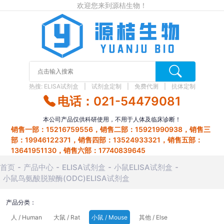
欢迎您来到源桔生物！
热搜:
ELISA试剂盒
试剂盒定制
免费代测
抗体定制
电话：021-54479081
本公司产品仅供科研使用，不用于人体及临床诊断！
销售一部：15216759556，销售二部：15921990938，销售三
部：19946122371，销售四部：13524933321，销售五部：
13641951130，销售六部：17740839645
首页
产品中心
ELISA试剂盒
小鼠ELISA试剂盒
小鼠鸟氨酸脱羧酶(ODC)ELISA试剂盒
产品分类：
人 / Human
大鼠 / Rat
小鼠 / Mouse
其他 / Else