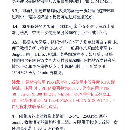
另外建议在裂解液中加入蛋白酶抑制剂，如 1mM PMSF。
3.3、
可再利用超声破碎或反复冻融进一步处理
(超声破碎
过程中，需冰浴降温；反复冻融法可重复2次)。
3.4、
将制备好的匀浆液于
5000×g 离心 5 分钟，留取上清
即可检测。或按一次使用量分装冻存于-20°C 或-80°C。
3.5、
根据实验需要，组织匀浆样本可先测定总蛋白浓度
,以
便于数据分析，推荐 BCA 法。一般调整总蛋白浓度至 1-
3mg/ml 用于 ELISA 检测。某些组织样本，如肝脏，肾脏，
胰腺因含有较高浓度的内源性过氧物酶, 在样品浓度较高的
情况下会和显色底物反应，出现假阳性。可尝试使用
1%H2O2 灭活 15min 再检测。
注意：
裂解液常用
PBS 缓冲液，或使用中等强度 RIPA 裂
解液。使用 时，PH 值需调整为PH7.3，避免使用含 NP-
40，Triton X-100 和 DTT 的组分，会严重抑制试剂盒工
作。推荐使用50mM Tris+0.9%NaCL+0.1% SDS,PH 7.3，可
自行配制或联系我们购买。
4、
细胞培养上清收集上清液，
2-8°C，2500rpm 离心
5min，收集澄清的细胞培养上清。立即用于检测，或按一次
使用量分装于-80°C 冻存备用。