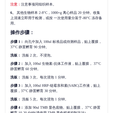
注意：
注意事项同组织样本。
6、
其他生物样本
2-8°C，1000×g 离心样品 20 分钟。收集
上清液立即用于检测，或按 一次使用量分装于-80°C 冻存备
用。
操作步骤：
步骤
1：
向孔中加入
100ul 标准品或待测样品，贴上覆膜，
37°C 静置孵育 90 分钟。
洗板：
洗板
2 次。不浸泡。
步骤
2：
加入
100ul 生物素-抗体工作液，贴上覆膜， 37°C
静置孵育 60 分钟。
洗板：
洗板
3 次。每次浸泡 1 分钟。
步骤
3：
加入
100ul HRP-链霉亲和素(SABC)工作液，贴上
覆膜，37°C 静置孵育 30 分钟。
洗板：
洗板
5 次。每次浸泡 1 分钟。
步骤
4：
添加
90ul TMB 显色底物。贴上覆膜， 37°C 静置
孵育 10-20 分钟(请使用 TMB 显色精准控制方法)。