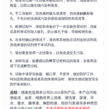
3、
请使用无菌一次性吸头吸取试剂，使用后，须旋紧试剂
瓶盖，以防止微生物污染和蒸发。
4、
手工洗板时，加洗液的吸头或滴管，切勿接触酶标板
孔。不充分的洗涤或污染容易造成假阳性和高背景。
5、
检测过程中，请提前准备好下一步实验所需试剂，洗板
后及时将试剂加入板孔，防止板孔干燥，导致检测失效。
6、
在未经确认的情况下，请勿将其他批次试剂盒的试剂或
其他来源的试剂用于本试剂盒。
7、
请勿重复使用一次性吸头，以免造成交叉污染。
8、
加样完成，贴覆膜以防孵育过程样品的蒸发，在推荐温
度下完成孵育过程。
9、
试验中请穿实验服、戴口罩、手套等，做好防护工作。
特别是检测血液或者其他体液样品时，请按生物试验室安全
防护条例执行。
总结：
感谢您选用本公司ELISA系列产品。本产品可检
测血清、血浆、细胞培养上清液、灌洗液、尿液、羊
水、腹水、脑脊液、胸腔积液、组织匀浆液等多种类型
样本小鼠(ODC)浓度，
具体适用样本请咨询本商铺
。