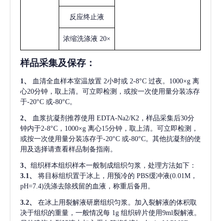
反应终止液
浓缩洗涤液
20×
样品采集及保存
：
1、
血清全血样本室温放置
2小时或 2-8°C 过夜。1000×g 离
心20分钟，取上清。可立即检测，或按一次使用量分装冻存
于-20°C 或-80°C。
2、
血浆抗凝剂推荐使用
EDTA-Na2/K2，样品采集后30分
钟内于2-8°C，1000×g 离心15分钟，取上清。可立即检测，
或按一次使用量分装冻存于-20°C 或-80°C。其他抗凝剂的使
用及选择请查看样品制备指南。
3、
组织样本组织样本一般制成组织匀浆，处理方法如下：
3.1、
将目标组织置于冰上，用预冷的
PBS缓冲液(0.01M，
pH=7.4)洗涤去除残留的血液，称重后备用。
3.2、
在冰上用裂解液研磨组织匀浆。加入裂解液的体积取
决于组织的重量，一般情况每
1g 组织碎片使用9ml裂解液。