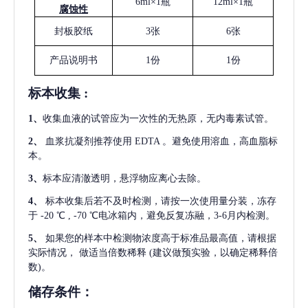
6ml×1瓶
12ml×1瓶
腐蚀性
封板胶纸
3张
6张
产品说明书
1份
1份
标本收集
:
1
、
收集血液的试管应为一次性的无热原，无内毒素试管。
2
、
血浆抗凝剂推荐使用
EDTA 。避免使用溶血，高血脂标
本。
3
、
标本应清澈透明，悬浮物应离心去除。
4
、
标本收集后若不及时检测，请按一次使用量分装，冻存
于
-20 ℃ , -70 ℃电冰箱内，避免反复冻融，3-6月内检测。
5
、
如果您的样本中检测物浓度高于标准品最高值，请根据
实际情况，
做适当倍数稀释
(建议做预实验，以确定稀释倍
数)。
储存条件：