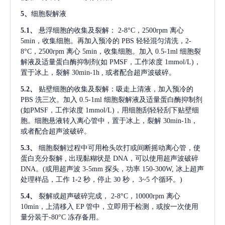
5、
细胞裂解液
5.1、
悬浮细胞的收集及裂解：
2-8°C，2500rpm 离心
5min，收集细胞。再加入预冷的 PBS 轻轻混匀清洗，2-
8°C，2500rpm 离心 5min，收集细胞。加入 0.5-1ml 细胞裂
解液及适量蛋白酶抑制剂(如 PMSF，工作浓度 1mmol/L)，
置于冰上，裂解 30min-1h , 或者配合超声波破碎。
5.2、
贴壁细胞的收集及裂解：吸走上清液，加入预冷的
PBS 洗三次。加入 0.5-1ml 细胞裂解液及适量蛋白酶抑制剂
(如PMSF，工作浓度 1mmol/L)，用细胞刮轻轻刮下贴壁细
胞。细胞悬液转入离心管中，置于冰上，裂解 30min-1h，
或者配合超声波破碎。
5.3、
细胞裂解过程中可用枪头吹打或间断摇动离心管，使
蛋白充分裂解
, 出现黏糊状是 DNA，可以使用超声波破碎
DNA。(或用超声波 3-5mm 探头，功率 150-300W, 冰上超声
处理样品，工作 1-2 秒，停止 30 秒， 3~5 个循环。)
5.4、
裂解或超声破碎完成，
2-8°C，10000rpm 离心
10min，上清移入 EP 管中，立即用于检测，或按一次使用
量分装于-80°C 冻存备用。