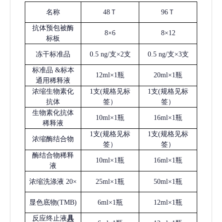
名称
48Ｔ
96Ｔ
抗体预包被酶
8×6
8×12
标板
冻干标准品
0.5 ng/支×2支
0.5 ng/支×3支
标准品
&标本
12ml×1瓶
20ml×1瓶
通用稀释液
浓缩生物素化
1支(规格见标
1支(规格见标
抗体
签）
签）
生物素化抗体
10ml×1瓶
16ml×1瓶
稀释液
1支(规格见标
1支(规格见标
浓缩酶结合物
签）
签）
酶结合物稀释
10ml×1瓶
16ml×1瓶
液
浓缩洗涤液
20×
25ml×1瓶
50ml×1瓶
显色底物
(
TMB
)
6ml×1瓶
12ml×1瓶
反应终止液
具