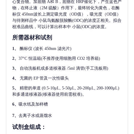
心复合物。加底物 A和 B，底物在 HRP催化下，产生蓝色产
物，在终止液（2M 硫酸）作用下，最终转化为黄色，在酶
标仪 450nm波长上测定吸光度（OD值），吸光度（OD值）
与待测样品中
小鼠鸟氨酸脱羧酶(ODC)
的浓度正相关。拟合
校准品曲线，可以计算出样本中
小鼠(ODC)
的浓度。
所需器材和试剂
1、
酶标仪
(波长 450nm 滤光片)
2、
37°C 恒温箱(不推荐使用细胞用 CO2 培养箱)
3、
自动洗板机或多道移液器
/5ml 滴管(手工洗板用)
4、
无菌的
EP 管及一次性吸头
5、
精密的单道
(0.5-10μL, 5-50μL, 20-200μL, 200-1000μL)
和多通道移液器(移液器使用前需校准)。
6、
吸水纸及加样槽
7、
去离子水或蒸馏水
试剂盒组成：