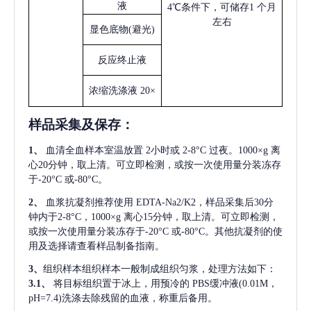
液
4℃条件下，可储存1 个月
左右
显色底物
(避光)
反应终止液
浓缩洗涤液
20×
样品采集及保存
：
1、
血清全血样本室温放置
2小时或 2-8°C 过夜。1000×g 离
心20分钟，取上清。可立即检测，或按一次使用量分装冻存
于-20°C 或-80°C。
2、
血浆抗凝剂推荐使用
EDTA-Na2/K2，样品采集后30分
钟内于2-8°C，1000×g 离心15分钟，取上清。可立即检测，
或按一次使用量分装冻存于-20°C 或-80°C。其他抗凝剂的使
用及选择请查看样品制备指南。
3、
组织样本组织样本一般制成组织匀浆，处理方法如下：
3.1、
将目标组织置于冰上，用预冷的
PBS缓冲液(0.01M，
pH=7.4)洗涤去除残留的血液，称重后备用。