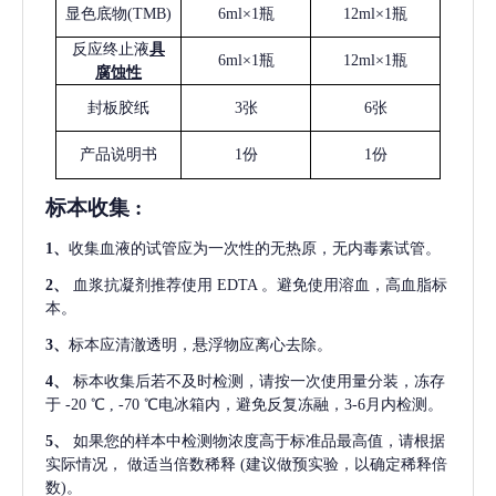
显色底物
(
TMB
)
6ml×1瓶
12ml×1瓶
反应终止液
具
6ml×1瓶
12ml×1瓶
腐蚀性
封板胶纸
3张
6张
产品说明书
1份
1份
标本收集
:
1
、
收集血液的试管应为一次性的无热原，无内毒素试管。
2
、
血浆抗凝剂推荐使用
EDTA 。避免使用溶血，高血脂标
本。
3
、
标本应清澈透明，悬浮物应离心去除。
4
、
标本收集后若不及时检测，请按一次使用量分装，冻存
于
-20 ℃ , -70 ℃电冰箱内，避免反复冻融，3-6月内检测。
5
、
如果您的样本中检测物浓度高于标准品最高值，请根据
实际情况，
做适当倍数稀释
(建议做预实验，以确定稀释倍
数)。