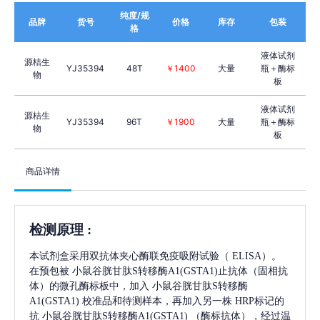
纯度/规
品牌
货号
价格
库存
包装
格
液体试剂
源桔生
YJ35394
48T
￥1400
大量
瓶＋酶标
物
板
液体试剂
源桔生
YJ35394
96T
￥1900
大量
瓶＋酶标
物
板
商品详情
检测原理
:
本试剂盒采用双抗体夹心酶联免疫吸附试验（
ELISA）。
在预包被
小鼠谷胱甘肽S转移酶A1(GSTA1)
止抗体（固相抗
体）的微孔酶标板中，加入
小鼠谷胱甘肽S转移酶
A1(GSTA1)
校准品和待测样本，再加入另一株
HRP标记的
抗
小鼠谷胱甘肽S转移酶A1(GSTA1)
（酶标抗体），经过温