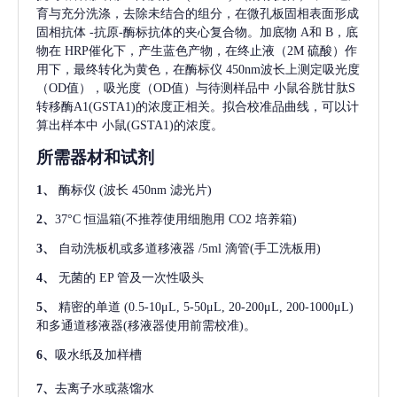
育与充分洗涤，去除未结合的组分，在微孔板固相表面形成
固相抗体
-抗原-酶标抗体的夹心复合物。加底物 A和 B，底
物在 HRP催化下，产生蓝色产物，在终止液（2M 硫酸）作
用下，最终转化为黄色，在酶标仪 450nm波长上测定吸光度
（OD值），吸光度（OD值）与待测样品中
小鼠谷胱甘肽S
转移酶A1(GSTA1)
的浓度正相关。拟合校准品曲线，可以计
算出样本中
小鼠(GSTA1)
的浓度。
所需器材和试剂
1、
酶标仪
(波长 450nm 滤光片)
2、
37°C 恒温箱(不推荐使用细胞用 CO2 培养箱)
3、
自动洗板机或多道移液器
/5ml 滴管(手工洗板用)
4、
无菌的
EP 管及一次性吸头
5、
精密的单道
(0.5-10μL, 5-50μL, 20-200μL, 200-1000μL)
和多通道移液器(移液器使用前需校准)。
6、
吸水纸及加样槽
7、
去离子水或蒸馏水