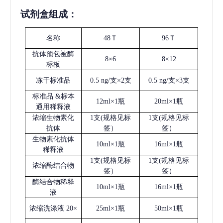
试剂盒组成：
名称
48Ｔ
96Ｔ
抗体预包被酶
8×6
8×12
标板
冻干标准品
0.5 ng/支×2支
0.5 ng/支×3支
标准品
&标本
12ml×1瓶
20ml×1瓶
通用稀释液
浓缩生物素化
1支(规格见标
1支(规格见标
抗体
签）
签）
生物素化抗体
10ml×1瓶
16ml×1瓶
稀释液
1支(规格见标
1支(规格见标
浓缩酶结合物
签）
签）
酶结合物稀释
10ml×1瓶
16ml×1瓶
液
浓缩洗涤液
20×
25ml×1瓶
50ml×1瓶