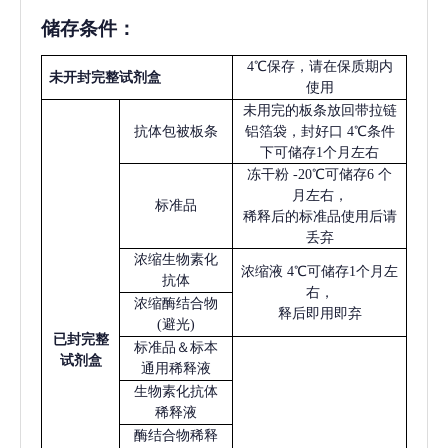
储存条件：
4℃保存，请在保质期内
未开封完整试剂盒
使用
未用完的板条放回带拉链
抗体包被板条
铝箔袋，封好口
4℃条件
下可储存1个月左右
冻干粉
-20℃可储存6 个
月左右，
标准品
稀释后的标准品使用后请
丢弃
浓缩生物素化
浓缩液
4℃可储存1个月左
抗体
右，
浓缩酶结合物
释后即用即弃
(避光)
已
封完整
标准品＆标本
试剂盒
通用稀释液
生物素化抗体
稀释液
酶结合物稀释