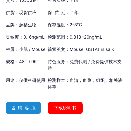
货号：YJ35394
可售卖地：全国
供货：现货供应
保 质 期：半年
品牌：源桔生物
保存温度：2-8℃
灵敏度：0.16ng/mL
检测范围：0.313~20ng/mL
种属：小鼠 / Mouse
简索英文：Mouse GSTA1 Elisa KIT
规格：48T / 96T
特色服务：免费代测 / 免费提供技术支
持
用途：仅供科研使用
检测样本：血清，血浆，组织，相关液
体等
咨 询 客 服
下载说明书