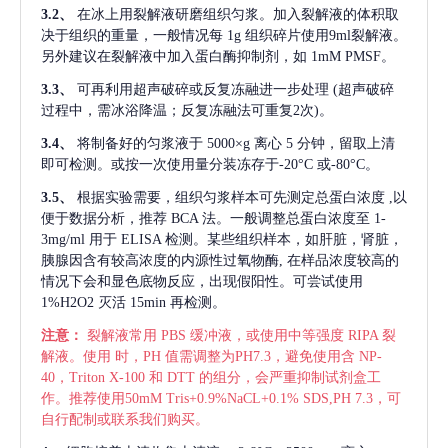
3.2、
在冰上用裂解液研磨组织匀浆。加入裂解液的体积取
决于组织的重量，一般情况每
1g 组织碎片使用9ml裂解液。
另外建议在裂解液中加入蛋白酶抑制剂，如 1mM PMSF。
3.3、
可再利用超声破碎或反复冻融进一步处理
(超声破碎
过程中，需冰浴降温；反复冻融法可重复2次)。
3.4、
将制备好的匀浆液于
5000×g 离心 5 分钟，留取上清
即可检测。或按一次使用量分装冻存于-20°C 或-80°C。
3.5、
根据实验需要，组织匀浆样本可先测定总蛋白浓度
,以
便于数据分析，推荐 BCA 法。一般调整总蛋白浓度至 1-
3mg/ml 用于 ELISA 检测。某些组织样本，如肝脏，肾脏，
胰腺因含有较高浓度的内源性过氧物酶, 在样品浓度较高的
情况下会和显色底物反应，出现假阳性。可尝试使用
1%H2O2 灭活 15min 再检测。
注意：
裂解液常用
PBS 缓冲液，或使用中等强度 RIPA 裂
解液。使用 时，PH 值需调整为PH7.3，避免使用含 NP-
40，Triton X-100 和 DTT 的组分，会严重抑制试剂盒工
作。推荐使用50mM Tris+0.9%NaCL+0.1% SDS,PH 7.3，可
自行配制或联系我们购买。