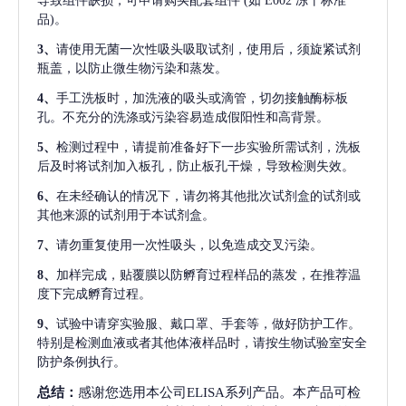
导致组件缺损，可申请购买配套组件
(如 E002 冻干标准
品)。
3、
请使用无菌一次性吸头吸取试剂，使用后，须旋紧试剂
瓶盖，以防止微生物污染和蒸发。
4、
手工洗板时，加洗液的吸头或滴管，切勿接触酶标板
孔。不充分的洗涤或污染容易造成假阳性和高背景。
5、
检测过程中，请提前准备好下一步实验所需试剂，洗板
后及时将试剂加入板孔，防止板孔干燥，导致检测失效。
6、
在未经确认的情况下，请勿将其他批次试剂盒的试剂或
其他来源的试剂用于本试剂盒。
7、
请勿重复使用一次性吸头，以免造成交叉污染。
8、
加样完成，贴覆膜以防孵育过程样品的蒸发，在推荐温
度下完成孵育过程。
9、
试验中请穿实验服、戴口罩、手套等，做好防护工作。
特别是检测血液或者其他体液样品时，请按生物试验室安全
防护条例执行。
总结：
感谢您选用本公司ELISA系列产品。本产品可检