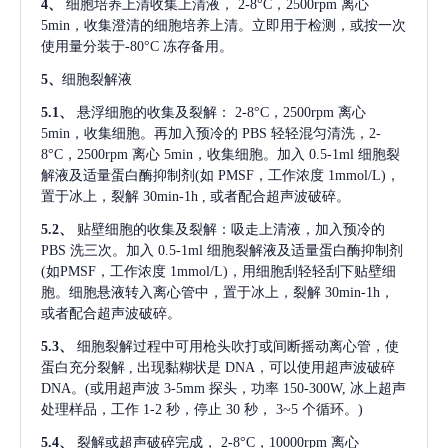
4、
细胞培养上清收集上清液，
2-8°C，2500rpm 离心
5min，收集澄清的细胞培养上清。立即用于检测，或按一次
使用量分装于-80°C 冻存备用。
5、
细胞裂解液
5.1、
悬浮细胞的收集及裂解：
2-8°C，2500rpm 离心
5min，收集细胞。再加入预冷的 PBS 轻轻混匀清洗，2-
8°C，2500rpm 离心 5min，收集细胞。加入 0.5-1ml 细胞裂
解液及适量蛋白酶抑制剂(如 PMSF，工作浓度 1mmol/L)，
置于冰上，裂解 30min-1h , 或者配合超声波破碎。
5.2、
贴壁细胞的收集及裂解：吸走上清液，加入预冷的
PBS 洗三次。加入 0.5-1ml 细胞裂解液及适量蛋白酶抑制剂
(如PMSF，工作浓度 1mmol/L)，用细胞刮轻轻刮下贴壁细
胞。细胞悬液转入离心管中，置于冰上，裂解 30min-1h，
或者配合超声波破碎。
5.3、
细胞裂解过程中可用枪头吹打或间断摇动离心管，使
蛋白充分裂解
, 出现黏糊状是 DNA，可以使用超声波破碎
DNA。(或用超声波 3-5mm 探头，功率 150-300W, 冰上超声
处理样品，工作 1-2 秒，停止 30 秒， 3~5 个循环。)
5.4、
裂解或超声破碎完成，
2-8°C，10000rpm 离心