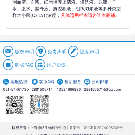
测血清、血浆、细胞培养上清液、灌洗液、尿液、羊
水、腹水、脑脊液、胸腔积液、组织匀浆液等多种类型
样本小鼠(GSTA1)浓度，
具体适用样本请咨询本商铺
。
版权声明
免责声明
隐私声明
购买FAQ
用户协议
客服热线
客服QQ
售后服务
公司邮箱
021-54461730
2881505714
13524666836
2881505714@qq.com
版权所有：上海源桔生物科技中心 |
备案号：沪ICP备2024098206号