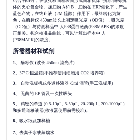
结合的组分，在微孔板固相表面形成固相抗体
-抗原-酶标抗
体的夹心复合物。加底物 A和 B，底物在 HRP催化下，产生
蓝色产物，在终止液（2M 硫酸）作用下，最终转化为黄
色，在酶标仪 450nm波长上测定吸光度（OD值），吸光度
（OD值）与待测样品中
人P38蛋白激酶(P38MAPK)
的浓度
正相关。拟合校准品曲线，可以计算出样本中
人
(P38MAPK)
的浓度。
所需器材和试剂
1、
酶标仪
(波长 450nm 滤光片)
2、
37°C 恒温箱(不推荐使用细胞用 CO2 培养箱)
3、
自动洗板机或多道移液器
/5ml 滴管(手工洗板用)
4、
无菌的
EP 管及一次性吸头
5、
精密的单道
(0.5-10μL, 5-50μL, 20-200μL, 200-1000μL)
和多通道移液器(移液器使用前需校准)。
6、
吸水纸及加样槽
7、
去离子水或蒸馏水