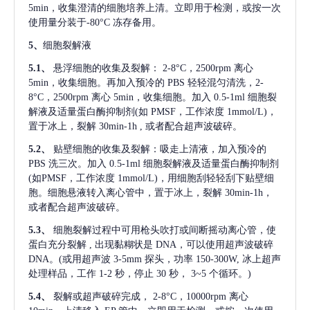
5min，收集澄清的细胞培养上清。立即用于检测，或按一次
使用量分装于-80°C 冻存备用。
5、
细胞裂解液
5.1、
悬浮细胞的收集及裂解：
2-8°C，2500rpm 离心
5min，收集细胞。再加入预冷的 PBS 轻轻混匀清洗，2-
8°C，2500rpm 离心 5min，收集细胞。加入 0.5-1ml 细胞裂
解液及适量蛋白酶抑制剂(如 PMSF，工作浓度 1mmol/L)，
置于冰上，裂解 30min-1h , 或者配合超声波破碎。
5.2、
贴壁细胞的收集及裂解：吸走上清液，加入预冷的
PBS 洗三次。加入 0.5-1ml 细胞裂解液及适量蛋白酶抑制剂
(如PMSF，工作浓度 1mmol/L)，用细胞刮轻轻刮下贴壁细
胞。细胞悬液转入离心管中，置于冰上，裂解 30min-1h，
或者配合超声波破碎。
5.3、
细胞裂解过程中可用枪头吹打或间断摇动离心管，使
蛋白充分裂解
, 出现黏糊状是 DNA，可以使用超声波破碎
DNA。(或用超声波 3-5mm 探头，功率 150-300W, 冰上超声
处理样品，工作 1-2 秒，停止 30 秒， 3~5 个循环。)
5.4、
裂解或超声破碎完成，
2-8°C，10000rpm 离心