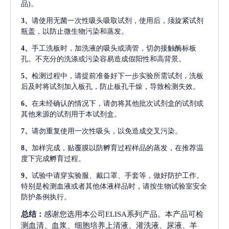
品)。
3、
请使用无菌一次性吸头吸取试剂，使用后，须旋紧试剂
瓶盖，以防止微生物污染和蒸发。
4、
手工洗板时，加洗液的吸头或滴管，切勿接触酶标板
孔。不充分的洗涤或污染容易造成假阳性和高背景。
5、
检测过程中，请提前准备好下一步实验所需试剂，洗板
后及时将试剂加入板孔，防止板孔干燥，导致检测失效。
6、
在未经确认的情况下，请勿将其他批次试剂盒的试剂或
其他来源的试剂用于本试剂盒。
7、
请勿重复使用一次性吸头，以免造成交叉污染。
8、
加样完成，贴覆膜以防孵育过程样品的蒸发，在推荐温
度下完成孵育过程。
9、
试验中请穿实验服、戴口罩、手套等，做好防护工作。
特别是检测血液或者其他体液样品时，请按生物试验室安全
防护条例执行。
总结：
感谢您选用本公司ELISA系列产品。本产品可检
测血清、血浆、细胞培养上清液、灌洗液、尿液、羊