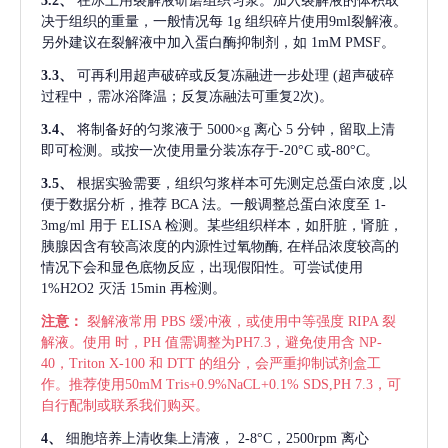
3.2、
在冰上用裂解液研磨组织匀浆。加入裂解液的体积取
决于组织的重量，一般情况每
1g 组织碎片使用9ml裂解液。
另外建议在裂解液中加入蛋白酶抑制剂，如 1mM PMSF。
3.3、
可再利用超声破碎或反复冻融进一步处理
(超声破碎
过程中，需冰浴降温；反复冻融法可重复2次)。
3.4、
将制备好的匀浆液于
5000×g 离心 5 分钟，留取上清
即可检测。或按一次使用量分装冻存于-20°C 或-80°C。
3.5、
根据实验需要，组织匀浆样本可先测定总蛋白浓度
,以
便于数据分析，推荐 BCA 法。一般调整总蛋白浓度至 1-
3mg/ml 用于 ELISA 检测。某些组织样本，如肝脏，肾脏，
胰腺因含有较高浓度的内源性过氧物酶, 在样品浓度较高的
情况下会和显色底物反应，出现假阳性。可尝试使用
1%H2O2 灭活 15min 再检测。
注意：
裂解液常用
PBS 缓冲液，或使用中等强度 RIPA 裂
解液。使用 时，PH 值需调整为PH7.3，避免使用含 NP-
40，Triton X-100 和 DTT 的组分，会严重抑制试剂盒工
作。推荐使用50mM Tris+0.9%NaCL+0.1% SDS,PH 7.3，可
自行配制或联系我们购买。
4、
细胞培养上清收集上清液，
2-8°C，2500rpm 离心