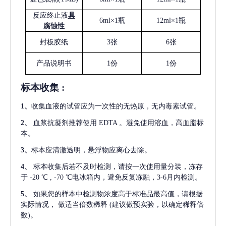
反应终止液
具
6ml×1瓶
12ml×1瓶
腐蚀性
封板胶纸
3张
6张
产品说明书
1份
1份
标本收集
:
1
、
收集血液的试管应为一次性的无热原，无内毒素试管。
2
、
血浆抗凝剂推荐使用
EDTA 。避免使用溶血，高血脂标
本。
3
、
标本应清澈透明，悬浮物应离心去除。
4
、
标本收集后若不及时检测，请按一次使用量分装，冻存
于
-20 ℃ , -70 ℃电冰箱内，避免反复冻融，3-6月内检测。
5
、
如果您的样本中检测物浓度高于标准品最高值，请根据
实际情况，
做适当倍数稀释
(建议做预实验，以确定稀释倍
数)。