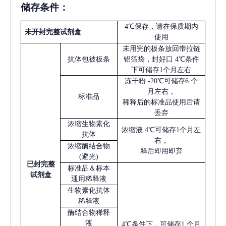
储存条件：
4℃保存，请在保质期内
未开封完整试剂盒
使用
未用完的板条放回带拉链
抗体包被板条
铝箔袋，封好口
4℃条件
下可储存1个月左右
冻干粉
-20℃可储存6 个
月左右，
标准品
稀释后的标准品使用后请
丢弃
浓缩生物素化
浓缩液
4℃可储存1个月左
抗体
右，
浓缩酶结合物
释后即用即弃
(避光)
已
封完整
标准品＆标本
试剂盒
通用稀释液
生物素化抗体
稀释液
酶结合物稀释
液
4℃条件下，可储存1 个月