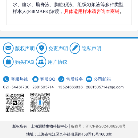
水、腹水、脑脊液、胸腔积液、组织匀浆液等多种类型
样本人(P38MAPK)浓度，
具体适用样本请咨询本商铺
。
版权声明
免责声明
隐私声明
购买FAQ
用户协议
客服热线
客服QQ
售后服务
公司邮箱
021-54461730
2881505714
13524666836
2881505714@qq.com
版权所有：上海源桔生物科技中心 |
备案号：沪ICP备2024098206号
地址：上海市松江区九亭镇研展路158弄15号1603室