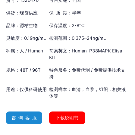
货号：YJ22470
可售卖地：全国
供货：现货供应
保 质 期：半年
品牌：源桔生物
保存温度：2-8℃
灵敏度：0.19ng/mL
检测范围：0.375~24ng/mL
种属：人 / Human
简索英文：Human P38MAPK Elisa
KIT
规格：48T / 96T
特色服务：免费代测 / 免费提供技术支
持
用途：仅供科研使用
检测样本：血清，血浆，组织，相关液
体等
咨 询 客 服
下载说明书