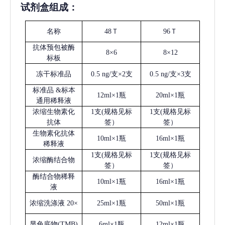
试剂盒组成：
名称
48Ｔ
96Ｔ
抗体预包被酶
8×6
8×12
标板
冻干标准品
0.5 ng/支×2支
0.5 ng/支×3支
标准品
&标本
12ml×1瓶
20ml×1瓶
通用稀释液
浓缩生物素化
1支(规格见标
1支(规格见标
抗体
签）
签）
生物素化抗体
10ml×1瓶
16ml×1瓶
稀释液
1支(规格见标
1支(规格见标
浓缩酶结合物
签）
签）
酶结合物稀释
10ml×1瓶
16ml×1瓶
液
浓缩洗涤液
20×
25ml×1瓶
50ml×1瓶
显色底物
(
TMB
)
6ml×1瓶
12ml×1瓶