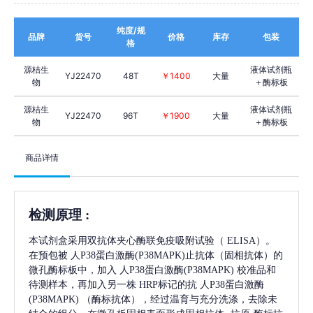
纯度/规
品牌
货号
价格
库存
包装
格
源桔生
液体试剂瓶
YJ22470
48T
￥1400
大量
物
＋酶标板
源桔生
液体试剂瓶
YJ22470
96T
￥1900
大量
物
＋酶标板
商品详情
检测原理
:
本试剂盒采用双抗体夹心酶联免疫吸附试验（
ELISA）。
在预包被
人P38蛋白激酶(P38MAPK)
止抗体（固相抗体）的
微孔酶标板中，加入
人P38蛋白激酶(P38MAPK)
校准品和
待测样本，再加入另一株
HRP标记的抗
人P38蛋白激酶
(P38MAPK)
（酶标抗体），经过温育与充分洗涤，去除未