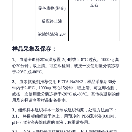
左右
显色底物
(避光)
反应终止液
浓缩洗涤液
20×
样品采集及保存
：
1、
血清全血样本室温放置
2小时或 2-8°C 过夜。1000×g 离
心20分钟，取上清。可立即检测，或按一次使用量分装冻存
于-20°C 或-80°C。
2、
血浆抗凝剂推荐使用
EDTA-Na2/K2，样品采集后30分
钟内于2-8°C，1000×g 离心15分钟，取上清。可立即检测，
或按一次使用量分装冻存于-20°C 或-80°C。其他抗凝剂的使
用及选择请查看样品制备指南。
3、
组织样本组织样本一般制成组织匀浆，处理方法如下：
3.1、
将目标组织置于冰上，用预冷的
PBS缓冲液(0.01M，
pH=7.4)洗涤去除残留的血液，称重后备用。