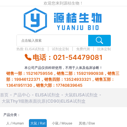
欢迎您来到源桔生物！
热搜:
ELISA试剂盒
试剂盒定制
免费代测
抗体定制
电话：021-54479081
本公司产品仅供科研使用，不用于人体及临床诊断！
销售一部：15216759556，销售二部：15921990938，销售三
部：19946122371，销售四部：13524933321，销售五部：
13641951130，销售六部：17740839645
首页
产品中心
ELISA试剂盒
大鼠ELISA试剂盒
大鼠Thy1细胞表面抗原(CD90)ELISA试剂盒
产品分类：
人 / Human
大鼠 / Rat
小鼠 / Mouse
其他 / Else