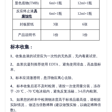
显色底物
(
TMB
)
6ml×1瓶
12ml×1瓶
反应终止液
具
6ml×1瓶
12ml×1瓶
腐蚀性
封板胶纸
3张
6张
产品说明书
1份
1份
标本收集
:
1
、
收集血液的试管应为一次性的无热原，无内毒素试管。
2
、
血浆抗凝剂推荐使用
EDTA 。避免使用溶血，高血脂标
本。
3
、
标本应清澈透明，悬浮物应离心去除。
4
、
标本收集后若不及时检测，请按一次使用量分装，冻存
于
-20 ℃ , -70 ℃电冰箱内，避免反复冻融，3-6月内检测。
5
、
如果您的样本中检测物浓度高于标准品最高值，请根据
实际情况，
做适当倍数稀释
(建议做预实验，以确定稀释倍
数)。