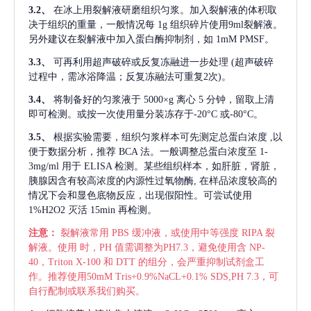
3.2、
在冰上用裂解液研磨组织匀浆。加入裂解液的体积取
决于组织的重量，一般情况每
1g 组织碎片使用9ml裂解液。
另外建议在裂解液中加入蛋白酶抑制剂，如 1mM PMSF。
3.3、
可再利用超声破碎或反复冻融进一步处理
(超声破碎
过程中，需冰浴降温；反复冻融法可重复2次)。
3.4、
将制备好的匀浆液于
5000×g 离心 5 分钟，留取上清
即可检测。或按一次使用量分装冻存于-20°C 或-80°C。
3.5、
根据实验需要，组织匀浆样本可先测定总蛋白浓度
,以
便于数据分析，推荐 BCA 法。一般调整总蛋白浓度至 1-
3mg/ml 用于 ELISA 检测。某些组织样本，如肝脏，肾脏，
胰腺因含有较高浓度的内源性过氧物酶, 在样品浓度较高的
情况下会和显色底物反应，出现假阳性。可尝试使用
1%H2O2 灭活 15min 再检测。
注意：
裂解液常用
PBS 缓冲液，或使用中等强度 RIPA 裂
解液。使用 时，PH 值需调整为PH7.3，避免使用含 NP-
40，Triton X-100 和 DTT 的组分，会严重抑制试剂盒工
作。推荐使用50mM Tris+0.9%NaCL+0.1% SDS,PH 7.3，可
自行配制或联系我们购买。