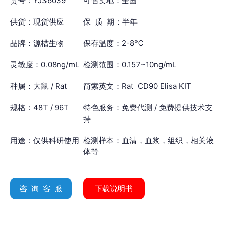
货号：YJ36039
可售卖地：全国
供货：现货供应
保 质 期：半年
品牌：源桔生物
保存温度：2-8℃
灵敏度：0.08ng/mL
检测范围：0.157~10ng/mL
种属：大鼠 / Rat
简索英文：Rat CD90 Elisa KIT
规格：48T / 96T
特色服务：免费代测 / 免费提供技术支
持
用途：仅供科研使用
检测样本：血清，血浆，组织，相关液
体等
咨 询 客 服
下载说明书