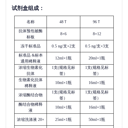
试剂盒组成：
名称
48Ｔ
96Ｔ
抗体预包被酶
8×6
8×12
标板
冻干标准品
0.5 ng/支×2支
0.5 ng/支×3支
标准品
&标本
12ml×1瓶
20ml×1瓶
通用稀释液
浓缩生物素化
1支(规格见标
1支(规格见标
抗体
签）
签）
生物素化抗体
10ml×1瓶
16ml×1瓶
稀释液
1支(规格见标
1支(规格见标
浓缩酶结合物
签）
签）
酶结合物稀释
10ml×1瓶
16ml×1瓶
液
浓缩洗涤液
20×
25ml×1瓶
50ml×1瓶