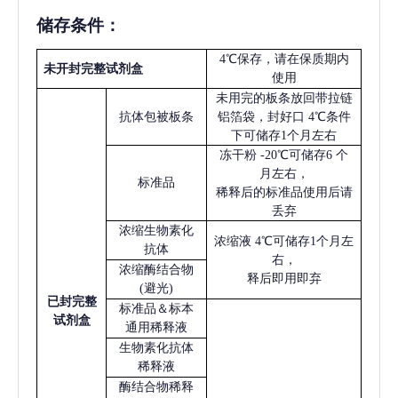
储存条件：
4℃保存，请在保质期内
未开封完整试剂盒
使用
未用完的板条放回带拉链
抗体包被板条
铝箔袋，封好口
4℃条件
下可储存1个月左右
冻干粉
-20℃可储存6 个
月左右，
标准品
稀释后的标准品使用后请
丢弃
浓缩生物素化
浓缩液
4℃可储存1个月左
抗体
右，
浓缩酶结合物
释后即用即弃
(避光)
已
封完整
标准品＆标本
试剂盒
通用稀释液
生物素化抗体
稀释液
酶结合物稀释