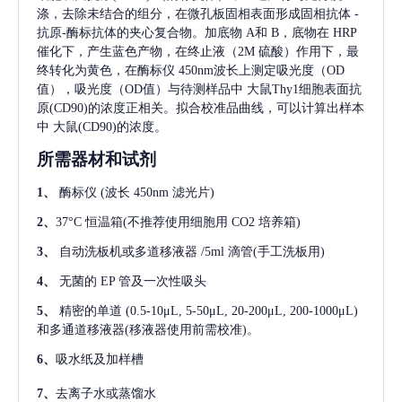
涤，去除未结合的组分，在微孔板固相表面形成固相抗体
-
抗原-酶标抗体的夹心复合物。加底物 A和 B，底物在 HRP
催化下，产生蓝色产物，在终止液（2M 硫酸）作用下，最
终转化为黄色，在酶标仪 450nm波长上测定吸光度（OD
值），吸光度（OD值）与待测样品中
大鼠Thy1细胞表面抗
原(CD90)
的浓度正相关。拟合校准品曲线，可以计算出样本
中
大鼠(CD90)
的浓度。
所需器材和试剂
1、
酶标仪
(波长 450nm 滤光片)
2、
37°C 恒温箱(不推荐使用细胞用 CO2 培养箱)
3、
自动洗板机或多道移液器
/5ml 滴管(手工洗板用)
4、
无菌的
EP 管及一次性吸头
5、
精密的单道
(0.5-10μL, 5-50μL, 20-200μL, 200-1000μL)
和多通道移液器(移液器使用前需校准)。
6、
吸水纸及加样槽
7、
去离子水或蒸馏水