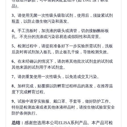
导致组件缺损，可申请购买配套组件
(如 E002 冻干标准
品)。
3、
请使用无菌一次性吸头吸取试剂，使用后，须旋紧试剂
瓶盖，以防止微生物污染和蒸发。
4、
手工洗板时，加洗液的吸头或滴管，切勿接触酶标板
孔。不充分的洗涤或污染容易造成假阳性和高背景。
5、
检测过程中，请提前准备好下一步实验所需试剂，洗板
后及时将试剂加入板孔，防止板孔干燥，导致检测失效。
6、
在未经确认的情况下，请勿将其他批次试剂盒的试剂或
其他来源的试剂用于本试剂盒。
7、
请勿重复使用一次性吸头，以免造成交叉污染。
8、
加样完成，贴覆膜以防孵育过程样品的蒸发，在推荐温
度下完成孵育过程。
9、
试验中请穿实验服、戴口罩、手套等，做好防护工作。
特别是检测血液或者其他体液样品时，请按生物试验室安全
防护条例执行。
总结：
感谢您选用本公司ELISA系列产品。本产品可检