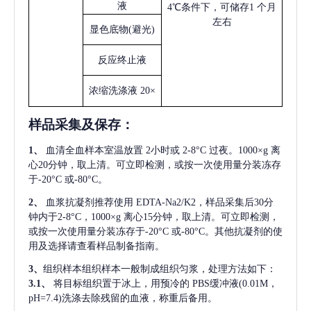
液
4℃条件下，可储存1 个月
左右
显色底物
(避光)
反应终止液
浓缩洗涤液
20×
样品采集及保存
：
1、
血清全血样本室温放置
2小时或 2-8°C 过夜。1000×g 离
心20分钟，取上清。可立即检测，或按一次使用量分装冻存
于-20°C 或-80°C。
2、
血浆抗凝剂推荐使用
EDTA-Na2/K2，样品采集后30分
钟内于2-8°C，1000×g 离心15分钟，取上清。可立即检测，
或按一次使用量分装冻存于-20°C 或-80°C。其他抗凝剂的使
用及选择请查看样品制备指南。
3、
组织样本组织样本一般制成组织匀浆，处理方法如下：
3.1、
将目标组织置于冰上，用预冷的
PBS缓冲液(0.01M，
pH=7.4)洗涤去除残留的血液，称重后备用。