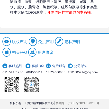
测血清、血浆、细胞培养上清液、灌洗液、尿液、羊
水、腹水、脑脊液、胸腔积液、组织匀浆液等多种类型
样本大鼠(CD90)浓度，
具体适用样本请咨询本商铺
。
版权声明
免责声明
隐私声明
购买FAQ
用户协议
客服热线
客服QQ
售后服务
公司邮箱
021-54461730
2881505714
13524666836
2881505714@qq.com
版权所有：上海源桔生物科技中心 |
备案号：沪ICP备2024098206号