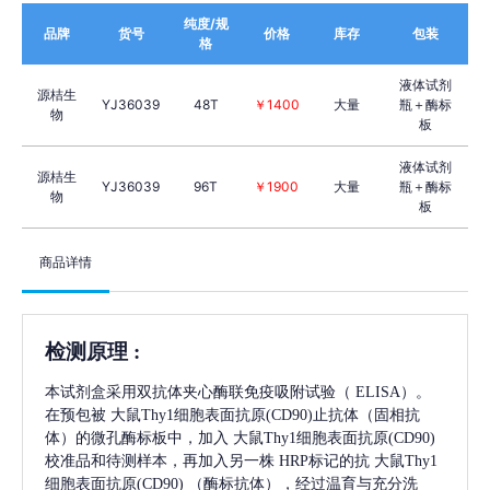
纯度/规
品牌
货号
价格
库存
包装
格
液体试剂
源桔生
YJ36039
48T
￥1400
大量
瓶＋酶标
物
板
液体试剂
源桔生
YJ36039
96T
￥1900
大量
瓶＋酶标
物
板
商品详情
检测原理
:
本试剂盒采用双抗体夹心酶联免疫吸附试验（
ELISA）。
在预包被
大鼠Thy1细胞表面抗原(CD90)
止抗体（固相抗
体）的微孔酶标板中，加入
大鼠Thy1细胞表面抗原(CD90)
校准品和待测样本，再加入另一株
HRP标记的抗
大鼠Thy1
细胞表面抗原(CD90)
（酶标抗体），经过温育与充分洗