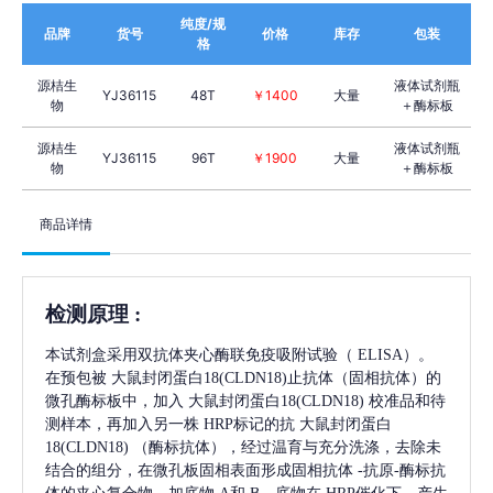
纯度/规
品牌
货号
价格
库存
包装
格
源桔生
液体试剂瓶
YJ36115
48T
￥1400
大量
物
＋酶标板
源桔生
液体试剂瓶
YJ36115
96T
￥1900
大量
物
＋酶标板
商品详情
检测原理
:
本试剂盒采用双抗体夹心酶联免疫吸附试验（
ELISA）。
在预包被
大鼠封闭蛋白18(CLDN18)
止抗体（固相抗体）的
微孔酶标板中，加入
大鼠封闭蛋白18(CLDN18)
校准品和待
测样本，再加入另一株
HRP标记的抗
大鼠封闭蛋白
18(CLDN18)
（酶标抗体），经过温育与充分洗涤，去除未
结合的组分，在微孔板固相表面形成固相抗体
-抗原-酶标抗