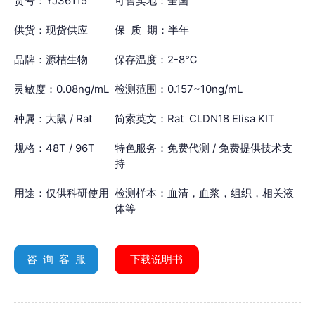
货号：YJ36115
可售卖地：全国
供货：现货供应
保 质 期：半年
品牌：源桔生物
保存温度：2-8℃
灵敏度：0.08ng/mL
检测范围：0.157~10ng/mL
种属：大鼠 / Rat
简索英文：Rat CLDN18 Elisa KIT
规格：48T / 96T
特色服务：免费代测 / 免费提供技术支
持
用途：仅供科研使用
检测样本：血清，血浆，组织，相关液
体等
咨 询 客 服
下载说明书