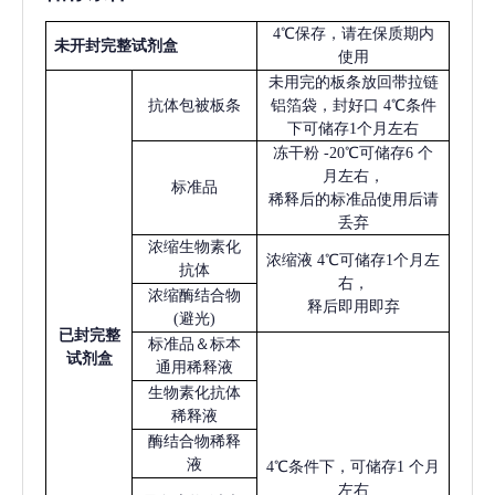
4℃保存，请在保质期内
未开封完整试剂盒
使用
未用完的板条放回带拉链
抗体包被板条
铝箔袋，封好口
4℃条件
下可储存1个月左右
冻干粉
-20℃可储存6 个
月左右，
标准品
稀释后的标准品使用后请
丢弃
浓缩生物素化
浓缩液
4℃可储存1个月左
抗体
右，
浓缩酶结合物
释后即用即弃
(避光)
已
封完整
标准品＆标本
试剂盒
通用稀释液
生物素化抗体
稀释液
酶结合物稀释
液
4℃条件下，可储存1 个月
左右