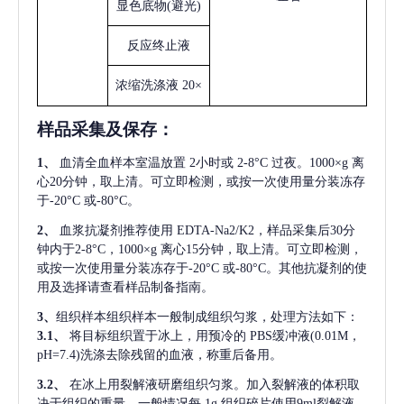
显色底物
(避光)
反应终止液
浓缩洗涤液
20×
样品采集及保存
：
1、
血清全血样本室温放置
2小时或 2-8°C 过夜。1000×g 离
心20分钟，取上清。可立即检测，或按一次使用量分装冻存
于-20°C 或-80°C。
2、
血浆抗凝剂推荐使用
EDTA-Na2/K2，样品采集后30分
钟内于2-8°C，1000×g 离心15分钟，取上清。可立即检测，
或按一次使用量分装冻存于-20°C 或-80°C。其他抗凝剂的使
用及选择请查看样品制备指南。
3、
组织样本组织样本一般制成组织匀浆，处理方法如下：
3.1、
将目标组织置于冰上，用预冷的
PBS缓冲液(0.01M，
pH=7.4)洗涤去除残留的血液，称重后备用。
3.2、
在冰上用裂解液研磨组织匀浆。加入裂解液的体积取
决于组织的重量，一般情况每
1g 组织碎片使用9ml裂解液。