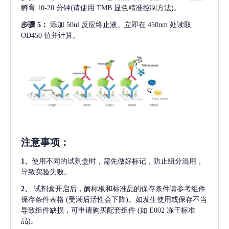
孵育 10-20 分钟(请使用 TMB 显色精准控制方法)。
步骤
5：
添加
50ul 反应终止液。立即在 450nm 处读取
OD450 值并计算。
注意事项
：
1、
使用不同的试剂盒时，需先做好标记，防止组分混用，
导致实验失败。
2、
试剂盒开启后，酶标板和标准品的保存条件请参考组件
保存条件表格
(受潮后活性会下降)。如发生使用或保存不当
导致组件缺损，可申请购买配套组件
(如 E002 冻干标准
品)。