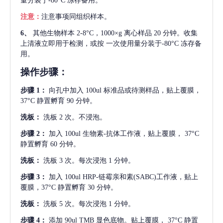
量分装于-80°C 冻存备用。
注意：
注意事项同组织样本。
6、
其他生物样本
2-8°C，1000×g 离心样品 20 分钟。收集
上清液立即用于检测，或按 一次使用量分装于-80°C 冻存备
用。
操作步骤：
步骤
1：
向孔中加入
100ul 标准品或待测样品，贴上覆膜，
37°C 静置孵育 90 分钟。
洗板：
洗板
2 次。不浸泡。
步骤
2：
加入
100ul 生物素-抗体工作液，贴上覆膜， 37°C
静置孵育 60 分钟。
洗板：
洗板
3 次。每次浸泡 1 分钟。
步骤
3：
加入
100ul HRP-链霉亲和素(SABC)工作液，贴上
覆膜，37°C 静置孵育 30 分钟。
洗板：
洗板
5 次。每次浸泡 1 分钟。
步骤
4：
添加
90ul TMB 显色底物。贴上覆膜， 37°C 静置