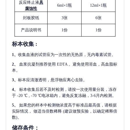
反应终止液
具
6ml×1瓶
12ml×1瓶
腐蚀性
封板胶纸
3张
6张
产品说明书
1份
1份
标本收集
:
1
、
收集血液的试管应为一次性的无热原，无内毒素试管。
2
、
血浆抗凝剂推荐使用
EDTA 。避免使用溶血，高血脂标
本。
3
、
标本应清澈透明，悬浮物应离心去除。
4
、
标本收集后若不及时检测，请按一次使用量分装，冻存
于
-20 ℃ , -70 ℃电冰箱内，避免反复冻融，3-6月内检测。
5
、
如果您的样本中检测物浓度高于标准品最高值，请根据
实际情况，
做适当倍数稀释
(建议做预实验，以确定稀释倍
数)。
储存条件：