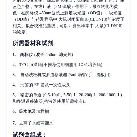
体的夹心复合物。加底物 A和 B，底物在 HRP催化下，产生
蓝色产物，在终止液（2M 硫酸）作用下，最终转化为黄
色，在酶标仪 450nm波长上测定吸光度（OD值），吸光度
（OD值）与待测样品中
大鼠封闭蛋白18(CLDN18)
的浓度正
相关。拟合校准品曲线，可以计算出样本中
大鼠(CLDN18)
的浓度。
所需器材和试剂
1、
酶标仪
(波长 450nm 滤光片)
2、
37°C 恒温箱(不推荐使用细胞用 CO2 培养箱)
3、
自动洗板机或多道移液器
/5ml 滴管(手工洗板用)
4、
无菌的
EP 管及一次性吸头
5、
精密的单道
(0.5-10μL, 5-50μL, 20-200μL, 200-1000μL)
和多通道移液器(移液器使用前需校准)。
6、
吸水纸及加样槽
7、
去离子水或蒸馏水
试剂盒组成：