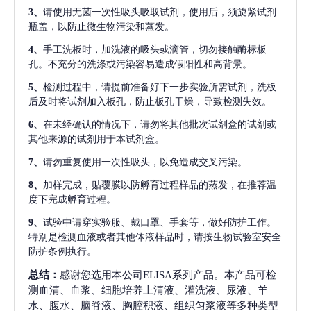
3、
请使用无菌一次性吸头吸取试剂，使用后，须旋紧试剂
瓶盖，以防止微生物污染和蒸发。
4、
手工洗板时，加洗液的吸头或滴管，切勿接触酶标板
孔。不充分的洗涤或污染容易造成假阳性和高背景。
5、
检测过程中，请提前准备好下一步实验所需试剂，洗板
后及时将试剂加入板孔，防止板孔干燥，导致检测失效。
6、
在未经确认的情况下，请勿将其他批次试剂盒的试剂或
其他来源的试剂用于本试剂盒。
7、
请勿重复使用一次性吸头，以免造成交叉污染。
8、
加样完成，贴覆膜以防孵育过程样品的蒸发，在推荐温
度下完成孵育过程。
9、
试验中请穿实验服、戴口罩、手套等，做好防护工作。
特别是检测血液或者其他体液样品时，请按生物试验室安全
防护条例执行。
总结：
感谢您选用本公司ELISA系列产品。本产品可检
测血清、血浆、细胞培养上清液、灌洗液、尿液、羊
水、腹水、脑脊液、胸腔积液、组织匀浆液等多种类型