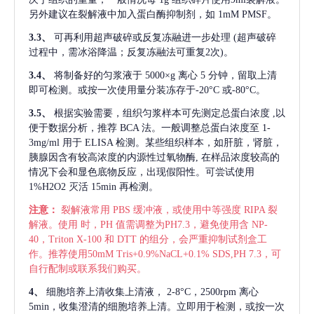
另外建议在裂解液中加入蛋白酶抑制剂，如 1mM PMSF。
3.3、
可再利用超声破碎或反复冻融进一步处理
(超声破碎
过程中，需冰浴降温；反复冻融法可重复2次)。
3.4、
将制备好的匀浆液于
5000×g 离心 5 分钟，留取上清
即可检测。或按一次使用量分装冻存于-20°C 或-80°C。
3.5、
根据实验需要，组织匀浆样本可先测定总蛋白浓度
,以
便于数据分析，推荐 BCA 法。一般调整总蛋白浓度至 1-
3mg/ml 用于 ELISA 检测。某些组织样本，如肝脏，肾脏，
胰腺因含有较高浓度的内源性过氧物酶, 在样品浓度较高的
情况下会和显色底物反应，出现假阳性。可尝试使用
1%H2O2 灭活 15min 再检测。
注意：
裂解液常用
PBS 缓冲液，或使用中等强度 RIPA 裂
解液。使用 时，PH 值需调整为PH7.3，避免使用含 NP-
40，Triton X-100 和 DTT 的组分，会严重抑制试剂盒工
作。推荐使用50mM Tris+0.9%NaCL+0.1% SDS,PH 7.3，可
自行配制或联系我们购买。
4、
细胞培养上清收集上清液，
2-8°C，2500rpm 离心
5min，收集澄清的细胞培养上清。立即用于检测，或按一次