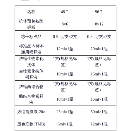
名称
48Ｔ
96Ｔ
抗体预包被酶
8×6
8×12
标板
冻干标准品
0.5 ng/支×2支
0.5 ng/支×3支
标准品
&标本
12ml×1瓶
20ml×1瓶
通用稀释液
浓缩生物素化
1支(规格见标
1支(规格见标
抗体
签）
签）
生物素化抗体
10ml×1瓶
16ml×1瓶
稀释液
1支(规格见标
1支(规格见标
浓缩酶结合物
签）
签）
酶结合物稀释
10ml×1瓶
16ml×1瓶
液
浓缩洗涤液
20×
25ml×1瓶
50ml×1瓶
显色底物
(
TMB
)
6ml×1瓶
12ml×1瓶