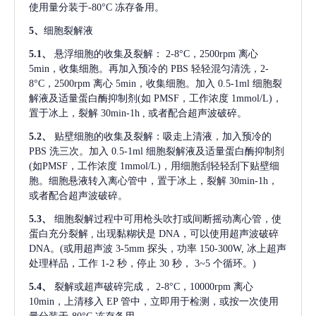
使用量分装于-80°C 冻存备用。
5、
细胞裂解液
5.1、
悬浮细胞的收集及裂解：
2-8°C，2500rpm 离心
5min，收集细胞。再加入预冷的 PBS 轻轻混匀清洗，2-
8°C，2500rpm 离心 5min，收集细胞。加入 0.5-1ml 细胞裂
解液及适量蛋白酶抑制剂(如 PMSF，工作浓度 1mmol/L)，
置于冰上，裂解 30min-1h , 或者配合超声波破碎。
5.2、
贴壁细胞的收集及裂解：吸走上清液，加入预冷的
PBS 洗三次。加入 0.5-1ml 细胞裂解液及适量蛋白酶抑制剂
(如PMSF，工作浓度 1mmol/L)，用细胞刮轻轻刮下贴壁细
胞。细胞悬液转入离心管中，置于冰上，裂解 30min-1h，
或者配合超声波破碎。
5.3、
细胞裂解过程中可用枪头吹打或间断摇动离心管，使
蛋白充分裂解
, 出现黏糊状是 DNA，可以使用超声波破碎
DNA。(或用超声波 3-5mm 探头，功率 150-300W, 冰上超声
处理样品，工作 1-2 秒，停止 30 秒， 3~5 个循环。)
5.4、
裂解或超声破碎完成，
2-8°C，10000rpm 离心
10min，上清移入 EP 管中，立即用于检测，或按一次使用