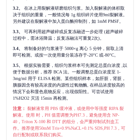
3.2、
在冰上用裂解液研磨组织匀浆。加入裂解液的体积取
决于组织的重量，一般情况每
1g 组织碎片使用9ml裂解液。
另外建议在裂解液中加入蛋白酶抑制剂，如 1mM PMSF。
3.3、
可再利用超声破碎或反复冻融进一步处理
(超声破碎
过程中，需冰浴降温；反复冻融法可重复2次)。
3.4、
将制备好的匀浆液于
5000×g 离心 5 分钟，留取上清
即可检测。或按一次使用量分装冻存于-20°C 或-80°C。
3.5、
根据实验需要，组织匀浆样本可先测定总蛋白浓度
,以
便于数据分析，推荐 BCA 法。一般调整总蛋白浓度至 1-
3mg/ml 用于 ELISA 检测。某些组织样本，如肝脏，肾脏，
胰腺因含有较高浓度的内源性过氧物酶, 在样品浓度较高的
情况下会和显色底物反应，出现假阳性。可尝试使用
1%H2O2 灭活 15min 再检测。
注意：
裂解液常用
PBS 缓冲液，或使用中等强度 RIPA 裂
解液。使用 时，PH 值需调整为PH7.3，避免使用含 NP-
40，Triton X-100 和 DTT 的组分，会严重抑制试剂盒工
作。推荐使用50mM Tris+0.9%NaCL+0.1% SDS,PH 7.3，可
自行配制或联系我们购买。