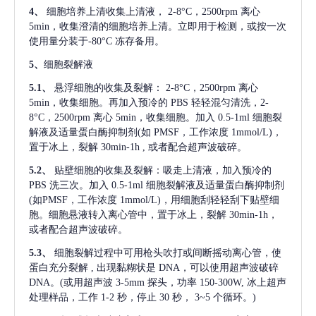
4、
细胞培养上清收集上清液，
2-8°C，2500rpm 离心
5min，收集澄清的细胞培养上清。立即用于检测，或按一次
使用量分装于-80°C 冻存备用。
5、
细胞裂解液
5.1、
悬浮细胞的收集及裂解：
2-8°C，2500rpm 离心
5min，收集细胞。再加入预冷的 PBS 轻轻混匀清洗，2-
8°C，2500rpm 离心 5min，收集细胞。加入 0.5-1ml 细胞裂
解液及适量蛋白酶抑制剂(如 PMSF，工作浓度 1mmol/L)，
置于冰上，裂解 30min-1h , 或者配合超声波破碎。
5.2、
贴壁细胞的收集及裂解：吸走上清液，加入预冷的
PBS 洗三次。加入 0.5-1ml 细胞裂解液及适量蛋白酶抑制剂
(如PMSF，工作浓度 1mmol/L)，用细胞刮轻轻刮下贴壁细
胞。细胞悬液转入离心管中，置于冰上，裂解 30min-1h，
或者配合超声波破碎。
5.3、
细胞裂解过程中可用枪头吹打或间断摇动离心管，使
蛋白充分裂解
, 出现黏糊状是 DNA，可以使用超声波破碎
DNA。(或用超声波 3-5mm 探头，功率 150-300W, 冰上超声
处理样品，工作 1-2 秒，停止 30 秒， 3~5 个循环。)