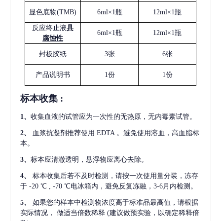
显色底物
(
TMB
)
6ml×1瓶
12ml×1瓶
反应终止液
具
6ml×1瓶
12ml×1瓶
腐蚀性
封板胶纸
3张
6张
产品说明书
1份
1份
标本收集
:
1
、
收集血液的试管应为一次性的无热原，无内毒素试管。
2
、
血浆抗凝剂推荐使用
EDTA 。避免使用溶血，高血脂标
本。
3
、
标本应清澈透明，悬浮物应离心去除。
4
、
标本收集后若不及时检测，请按一次使用量分装，冻存
于
-20 ℃ , -70 ℃电冰箱内，避免反复冻融，3-6月内检测。
5
、
如果您的样本中检测物浓度高于标准品最高值，请根据
实际情况，
做适当倍数稀释
(建议做预实验，以确定稀释倍