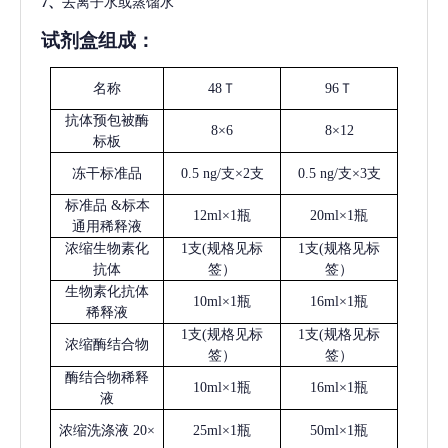
7、
去离子水或蒸馏水
试剂盒组成：
名称
48Ｔ
96Ｔ
抗体预包被酶
8×6
8×12
标板
冻干标准品
0.5 ng/支×2支
0.5 ng/支×3支
标准品
&标本
12ml×1瓶
20ml×1瓶
通用稀释液
浓缩生物素化
1支(规格见标
1支(规格见标
抗体
签）
签）
生物素化抗体
10ml×1瓶
16ml×1瓶
稀释液
1支(规格见标
1支(规格见标
浓缩酶结合物
签）
签）
酶结合物稀释
10ml×1瓶
16ml×1瓶
液
浓缩洗涤液
20×
25ml×1瓶
50ml×1瓶