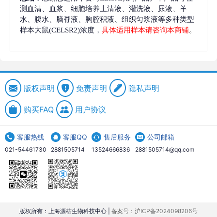
测血清、血浆、细胞培养上清液、灌洗液、尿液、羊
水、腹水、脑脊液、胸腔积液、组织匀浆液等多种类型
样本大鼠(CELSR2)浓度，
具体适用样本请咨询本商铺
。
版权声明
免责声明
隐私声明
购买FAQ
用户协议
客服热线
客服QQ
售后服务
公司邮箱
021-54461730
2881505714
13524666836
2881505714@qq.com
版权所有：上海源桔生物科技中心 |
备案号：沪ICP备2024098206号