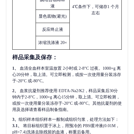
液
4℃条件下，可储存1 个月
左右
显色底物
(避光)
反应终止液
浓缩洗涤液
20×
样品采集及保存
：
1、
血清全血样本室温放置
2小时或 2-8°C 过夜。1000×g 离
心20分钟，取上清。可立即检测，或按一次使用量分装冻存
于-20°C 或-80°C。
2、
血浆抗凝剂推荐使用
EDTA-Na2/K2，样品采集后30分
钟内于2-8°C，1000×g 离心15分钟，取上清。可立即检测，
或按一次使用量分装冻存于-20°C 或-80°C。其他抗凝剂的使
用及选择请查看样品制备指南。
3、
组织样本组织样本一般制成组织匀浆，处理方法如下：
3.1、
将目标组织置于冰上，用预冷的
PBS缓冲液(0.01M，
pH=7.4)洗涤去除残留的血液，称重后备用。