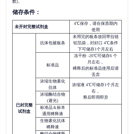
数)。
储存条件：
4℃保存，请在保质期内
未开封完整试剂盒
使用
未用完的板条放回带拉链
抗体包被板条
铝箔袋，封好口
4℃条件
下可储存1个月左右
冻干粉
-20℃可储存6 个
月左右，
标准品
稀释后的标准品使用后请
丢弃
浓缩生物素化
浓缩液
4℃可储存1个月左
抗体
右，
浓缩酶结合物
释后即用即弃
(避光)
已
封完整
标准品＆标本
试剂盒
通用稀释液
生物素化抗体
稀释液
酶结合物稀释