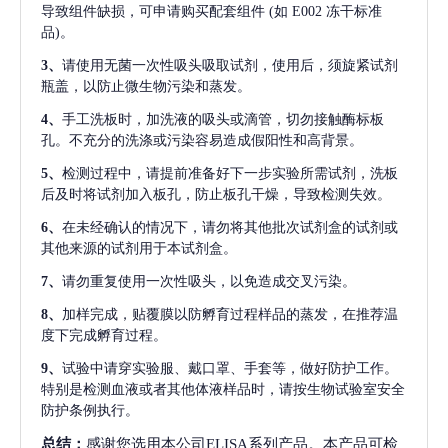
导致组件缺损，可申请购买配套组件
(如 E002 冻干标准
品)。
3、
请使用无菌一次性吸头吸取试剂，使用后，须旋紧试剂
瓶盖，以防止微生物污染和蒸发。
4、
手工洗板时，加洗液的吸头或滴管，切勿接触酶标板
孔。不充分的洗涤或污染容易造成假阳性和高背景。
5、
检测过程中，请提前准备好下一步实验所需试剂，洗板
后及时将试剂加入板孔，防止板孔干燥，导致检测失效。
6、
在未经确认的情况下，请勿将其他批次试剂盒的试剂或
其他来源的试剂用于本试剂盒。
7、
请勿重复使用一次性吸头，以免造成交叉污染。
8、
加样完成，贴覆膜以防孵育过程样品的蒸发，在推荐温
度下完成孵育过程。
9、
试验中请穿实验服、戴口罩、手套等，做好防护工作。
特别是检测血液或者其他体液样品时，请按生物试验室安全
防护条例执行。
总结：
感谢您选用本公司ELISA系列产品。本产品可检