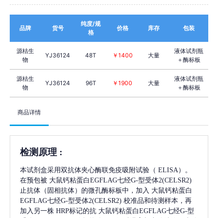
纯度/规
品牌
货号
价格
库存
包装
格
源桔生
液体试剂瓶
YJ36124
48T
￥1400
大量
物
＋酶标板
源桔生
液体试剂瓶
YJ36124
96T
￥1900
大量
物
＋酶标板
商品详情
检测原理
:
本试剂盒采用双抗体夹心酶联免疫吸附试验（
ELISA）。
在预包被
大鼠钙粘蛋白EGFLAG七经G-型受体2(CELSR2)
止抗体（固相抗体）的微孔酶标板中，加入
大鼠钙粘蛋白
EGFLAG七经G-型受体2(CELSR2)
校准品和待测样本，再
加入另一株
HRP标记的抗
大鼠钙粘蛋白EGFLAG七经G-型