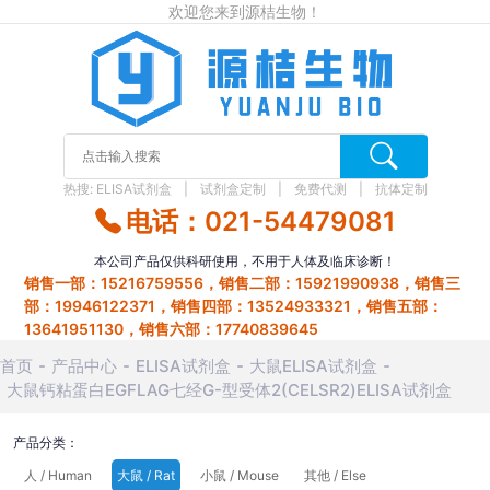
欢迎您来到源桔生物！
热搜:
ELISA试剂盒
试剂盒定制
免费代测
抗体定制
电话：021-54479081
本公司产品仅供科研使用，不用于人体及临床诊断！
销售一部：15216759556，销售二部：15921990938，销售三
部：19946122371，销售四部：13524933321，销售五部：
13641951130，销售六部：17740839645
首页
产品中心
ELISA试剂盒
大鼠ELISA试剂盒
大鼠钙粘蛋白EGFLAG七经G-型受体2(CELSR2)ELISA试剂盒
产品分类：
人 / Human
大鼠 / Rat
小鼠 / Mouse
其他 / Else