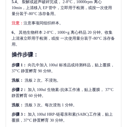
5.4、
裂解或超声破碎完成，
2-8°C，10000rpm 离心
10min，上清移入 EP 管中，立即用于检测，或按一次使用
量分装于-80°C 冻存备用。
注意：
注意事项同组织样本。
6、
其他生物样本
2-8°C，1000×g 离心样品 20 分钟。收集
上清液立即用于检测，或按 一次使用量分装于-80°C 冻存备
用。
操作步骤：
步骤
1：
向孔中加入
100ul 标准品或待测样品，贴上覆膜，
37°C 静置孵育 90 分钟。
洗板：
洗板
2 次。不浸泡。
步骤
2：
加入
100ul 生物素-抗体工作液，贴上覆膜， 37°C
静置孵育 60 分钟。
洗板：
洗板
3 次。每次浸泡 1 分钟。
步骤
3：
加入
100ul HRP-链霉亲和素(SABC)工作液，贴上
覆膜，37°C 静置孵育 30 分钟。