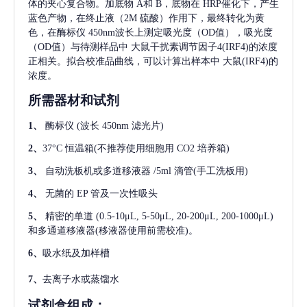
体的夹心复合物。加底物 A和 B，底物在 HRP催化下，产生
蓝色产物，在终止液（2M 硫酸）作用下，最终转化为黄
色，在酶标仪 450nm波长上测定吸光度（OD值），吸光度
（OD值）与待测样品中
大鼠干扰素调节因子4(IRF4)
的浓度
正相关。拟合校准品曲线，可以计算出样本中
大鼠(IRF4)
的
浓度。
所需器材和试剂
1、
酶标仪
(波长 450nm 滤光片)
2、
37°C 恒温箱(不推荐使用细胞用 CO2 培养箱)
3、
自动洗板机或多道移液器
/5ml 滴管(手工洗板用)
4、
无菌的
EP 管及一次性吸头
5、
精密的单道
(0.5-10μL, 5-50μL, 20-200μL, 200-1000μL)
和多通道移液器(移液器使用前需校准)。
6、
吸水纸及加样槽
7、
去离子水或蒸馏水
试剂盒组成：