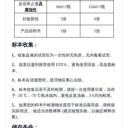
反应终止液
具
6ml×1瓶
12ml×1瓶
腐蚀性
封板胶纸
3张
6张
产品说明书
1份
1份
标本收集
:
1
、
收集血液的试管应为一次性的无热原，无内毒素试管。
2
、
血浆抗凝剂推荐使用
EDTA 。避免使用溶血，高血脂标
本。
3
、
标本应清澈透明，悬浮物应离心去除。
4
、
标本收集后若不及时检测，请按一次使用量分装，冻存
于
-20 ℃ , -70 ℃电冰箱内，避免反复冻融，3-6月内检测。
5
、
如果您的样本中检测物浓度高于标准品最高值，请根据
实际情况，
做适当倍数稀释
(建议做预实验，以确定稀释倍
数)。
储存条件：