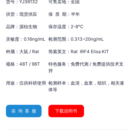
货号：YJ36132
可售卖地：全国
供货：现货供应
保 质 期：半年
品牌：源桔生物
保存温度：2-8℃
灵敏度：0.16ng/mL
检测范围：0.313~20ng/mL
种属：大鼠 / Rat
简索英文：Rat IRF4 Elisa KIT
规格：48T / 96T
特色服务：免费代测 / 免费提供技术支
持
用途：仅供科研使用
检测样本：血清，血浆，组织，相关液
体等
咨 询 客 服
下载说明书