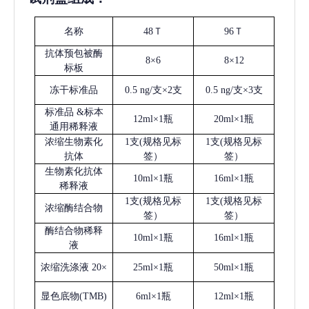
名称
48Ｔ
96Ｔ
抗体预包被酶
8×6
8×12
标板
冻干标准品
0.5 ng/支×2支
0.5 ng/支×3支
标准品
&标本
12ml×1瓶
20ml×1瓶
通用稀释液
浓缩生物素化
1支(规格见标
1支(规格见标
抗体
签）
签）
生物素化抗体
10ml×1瓶
16ml×1瓶
稀释液
1支(规格见标
1支(规格见标
浓缩酶结合物
签）
签）
酶结合物稀释
10ml×1瓶
16ml×1瓶
液
浓缩洗涤液
20×
25ml×1瓶
50ml×1瓶
显色底物
(
TMB
)
6ml×1瓶
12ml×1瓶