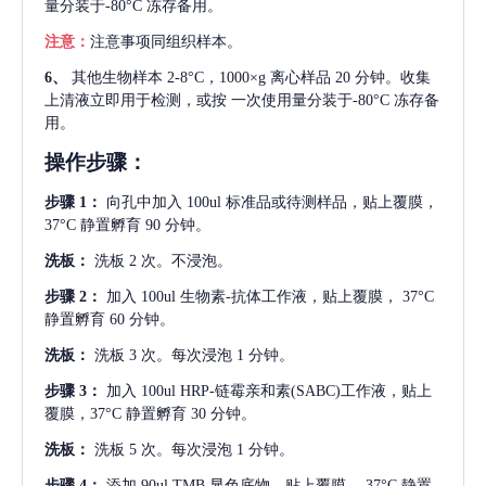
量分装于-80°C 冻存备用。
注意：
注意事项同组织样本。
6、
其他生物样本
2-8°C，1000×g 离心样品 20 分钟。收集
上清液立即用于检测，或按 一次使用量分装于-80°C 冻存备
用。
操作步骤：
步骤
1：
向孔中加入
100ul 标准品或待测样品，贴上覆膜，
37°C 静置孵育 90 分钟。
洗板：
洗板
2 次。不浸泡。
步骤
2：
加入
100ul 生物素-抗体工作液，贴上覆膜， 37°C
静置孵育 60 分钟。
洗板：
洗板
3 次。每次浸泡 1 分钟。
步骤
3：
加入
100ul HRP-链霉亲和素(SABC)工作液，贴上
覆膜，37°C 静置孵育 30 分钟。
洗板：
洗板
5 次。每次浸泡 1 分钟。
步骤
4：
添加
90ul TMB 显色底物。贴上覆膜， 37°C 静置