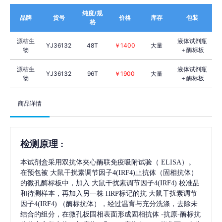
纯度/规
品牌
货号
价格
库存
包装
格
源桔生
液体试剂瓶
YJ36132
48T
￥1400
大量
物
＋酶标板
源桔生
液体试剂瓶
YJ36132
96T
￥1900
大量
物
＋酶标板
商品详情
检测原理
:
本试剂盒采用双抗体夹心酶联免疫吸附试验（
ELISA）。
在预包被
大鼠干扰素调节因子4(IRF4)
止抗体（固相抗体）
的微孔酶标板中，加入
大鼠干扰素调节因子4(IRF4)
校准品
和待测样本，再加入另一株
HRP标记的抗
大鼠干扰素调节
因子4(IRF4)
（酶标抗体），经过温育与充分洗涤，去除未
结合的组分，在微孔板固相表面形成固相抗体
-抗原-酶标抗