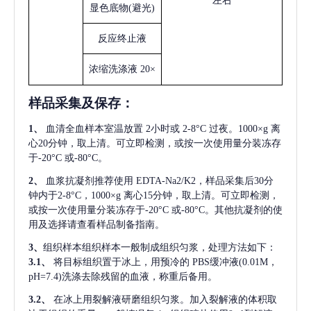
左右
显色底物
(避光)
反应终止液
浓缩洗涤液
20×
样品采集及保存
：
1、
血清全血样本室温放置
2小时或 2-8°C 过夜。1000×g 离
心20分钟，取上清。可立即检测，或按一次使用量分装冻存
于-20°C 或-80°C。
2、
血浆抗凝剂推荐使用
EDTA-Na2/K2，样品采集后30分
钟内于2-8°C，1000×g 离心15分钟，取上清。可立即检测，
或按一次使用量分装冻存于-20°C 或-80°C。其他抗凝剂的使
用及选择请查看样品制备指南。
3、
组织样本组织样本一般制成组织匀浆，处理方法如下：
3.1、
将目标组织置于冰上，用预冷的
PBS缓冲液(0.01M，
pH=7.4)洗涤去除残留的血液，称重后备用。
3.2、
在冰上用裂解液研磨组织匀浆。加入裂解液的体积取