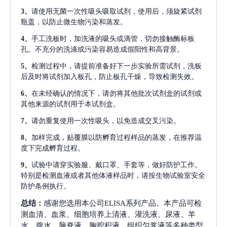
3、
请使用无菌一次性吸头吸取试剂，使用后，须旋紧试剂
瓶盖，以防止微生物污染和蒸发。
4、
手工洗板时，加洗液的吸头或滴管，切勿接触酶标板
孔。不充分的洗涤或污染容易造成假阳性和高背景。
5、
检测过程中，请提前准备好下一步实验所需试剂，洗板
后及时将试剂加入板孔，防止板孔干燥，导致检测失效。
6、
在未经确认的情况下，请勿将其他批次试剂盒的试剂或
其他来源的试剂用于本试剂盒。
7、
请勿重复使用一次性吸头，以免造成交叉污染。
8、
加样完成，贴覆膜以防孵育过程样品的蒸发，在推荐温
度下完成孵育过程。
9、
试验中请穿实验服、戴口罩、手套等，做好防护工作。
特别是检测血液或者其他体液样品时，请按生物试验室安全
防护条例执行。
总结：
感谢您选用本公司ELISA系列产品。本产品可检
测血清、血浆、细胞培养上清液、灌洗液、尿液、羊
水、腹水、脑脊液、胸腔积液、组织匀浆液等多种类型