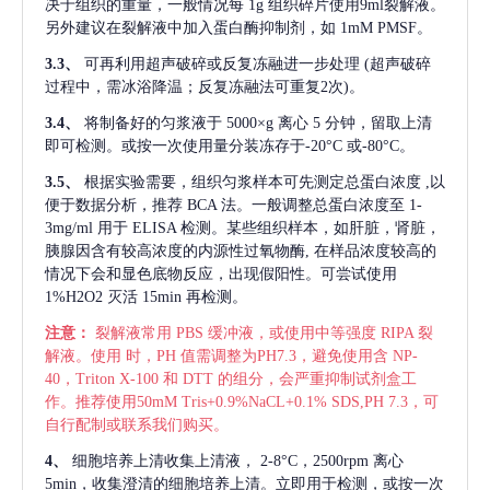
决于组织的重量，一般情况每
1g 组织碎片使用9ml裂解液。
另外建议在裂解液中加入蛋白酶抑制剂，如 1mM PMSF。
3.3、
可再利用超声破碎或反复冻融进一步处理
(超声破碎
过程中，需冰浴降温；反复冻融法可重复2次)。
3.4、
将制备好的匀浆液于
5000×g 离心 5 分钟，留取上清
即可检测。或按一次使用量分装冻存于-20°C 或-80°C。
3.5、
根据实验需要，组织匀浆样本可先测定总蛋白浓度
,以
便于数据分析，推荐 BCA 法。一般调整总蛋白浓度至 1-
3mg/ml 用于 ELISA 检测。某些组织样本，如肝脏，肾脏，
胰腺因含有较高浓度的内源性过氧物酶, 在样品浓度较高的
情况下会和显色底物反应，出现假阳性。可尝试使用
1%H2O2 灭活 15min 再检测。
注意：
裂解液常用
PBS 缓冲液，或使用中等强度 RIPA 裂
解液。使用 时，PH 值需调整为PH7.3，避免使用含 NP-
40，Triton X-100 和 DTT 的组分，会严重抑制试剂盒工
作。推荐使用50mM Tris+0.9%NaCL+0.1% SDS,PH 7.3，可
自行配制或联系我们购买。
4、
细胞培养上清收集上清液，
2-8°C，2500rpm 离心
5min，收集澄清的细胞培养上清。立即用于检测，或按一次