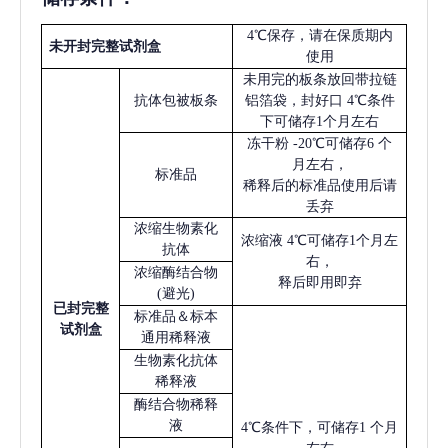
4℃保存，请在保质期内
未开封完整试剂盒
使用
未用完的板条放回带拉链
抗体包被板条
铝箔袋，封好口
4℃条件
下可储存1个月左右
冻干粉
-20℃可储存6 个
月左右，
标准品
稀释后的标准品使用后请
丢弃
浓缩生物素化
浓缩液
4℃可储存1个月左
抗体
右，
浓缩酶结合物
释后即用即弃
(避光)
已
封完整
标准品＆标本
试剂盒
通用稀释液
生物素化抗体
稀释液
酶结合物稀释
液
4℃条件下，可储存1 个月