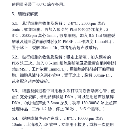
使用量分装于-80°C 冻存备用。
5、
细胞裂解液
5.1、
悬浮细胞的收集及裂解：
2-8°C，2500rpm 离心
5min，收集细胞。再加入预冷的 PBS 轻轻混匀清洗，2-
8°C，2500rpm 离心 5min，收集细胞。加入 0.5-1ml 细胞裂
解液及适量蛋白酶抑制剂(如 PMSF，工作浓度 1mmol/L)，
置于冰上，裂解 30min-1h , 或者配合超声波破碎。
5.2、
贴壁细胞的收集及裂解：吸走上清液，加入预冷的
PBS 洗三次。加入 0.5-1ml 细胞裂解液及适量蛋白酶抑制剂
(如PMSF，工作浓度 1mmol/L)，用细胞刮轻轻刮下贴壁细
胞。细胞悬液转入离心管中，置于冰上，裂解 30min-1h，
或者配合超声波破碎。
5.3、
细胞裂解过程中可用枪头吹打或间断摇动离心管，使
蛋白充分裂解
, 出现黏糊状是 DNA，可以使用超声波破碎
DNA。(或用超声波 3-5mm 探头，功率 150-300W, 冰上超声
处理样品，工作 1-2 秒，停止 30 秒， 3~5 个循环。)
5.4、
裂解或超声破碎完成，
2-8°C，10000rpm 离心
10min，上清移入 EP 管中，立即用于检测，或按一次使用