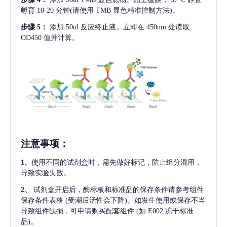
孵育 10-20 分钟(请使用 TMB 显色精准控制方法)。
步骤
5：
添加
50ul 反应终止液。立即在 450nm 处读取
OD450 值并计算。
注意事项
：
1、
使用不同的试剂盒时，需先做好标记，防止组分混用，
导致实验失败。
2、
试剂盒开启后，酶标板和标准品的保存条件请参考组件
保存条件表格
(受潮后活性会下降)。如发生使用或保存不当
导致组件缺损，可申请购买配套组件
(如 E002 冻干标准
品)。