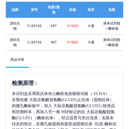
纯度/规
品牌
货号
价格
库存
包装
格
源桔生
液体试剂瓶
YJ36136
48T
￥1400
大量
物
＋酶标板
源桔生
液体试剂瓶
YJ36136
96T
￥1900
大量
物
＋酶标板
商品详情
检测原理
:
本试剂盒采用双抗体夹心酶联免疫吸附试验（
ELISA）。
在预包被
大鼠谷氨酸脱氢酶(GLUD1)
止抗体（固相抗体）
的微孔酶标板中，加入
大鼠谷氨酸脱氢酶(GLUD1)
校准品
和待测样本，再加入另一株
HRP标记的抗
大鼠谷氨酸脱氢
酶(GLUD1)
（酶标抗体），经过温育与充分洗涤，去除未
结合的组分，在微孔板固相表面形成固相抗体
-抗原-酶标抗