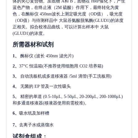
体的夹心复合物。加底物 A和 B，底物在 HRP催化下，产生
蓝色产物，在终止液（2M 硫酸）作用下，最终转化为黄
色，在酶标仪 450nm波长上测定吸光度（OD值），吸光度
（OD值）与待测样品中
大鼠谷氨酸脱氢酶(GLUD1)
的浓度
正相关。拟合校准品曲线，可以计算出样本中
大鼠
(GLUD1)
的浓度。
所需器材和试剂
1、
酶标仪
(波长 450nm 滤光片)
2、
37°C 恒温箱(不推荐使用细胞用 CO2 培养箱)
3、
自动洗板机或多道移液器
/5ml 滴管(手工洗板用)
4、
无菌的
EP 管及一次性吸头
5、
精密的单道
(0.5-10μL, 5-50μL, 20-200μL, 200-1000μL)
和多通道移液器(移液器使用前需校准)。
6、
吸水纸及加样槽
7、
去离子水或蒸馏水
试剂盒组成：