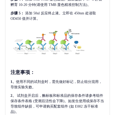
孵育 10-20 分钟(请使用 TMB 显色精准控制方法)。
步骤
5：
添加
50ul 反应终止液。立即在 450nm 处读取
OD450 值并计算。
注意事项
：
1、
使用不同的试剂盒时，需先做好标记，防止组分混用，
导致实验失败。
2、
试剂盒开启后，酶标板和标准品的保存条件请参考组件
保存条件表格
(受潮后活性会下降)。如发生使用或保存不当
导致组件缺损，可申请购买配套组件
(如 E002 冻干标准
品)。