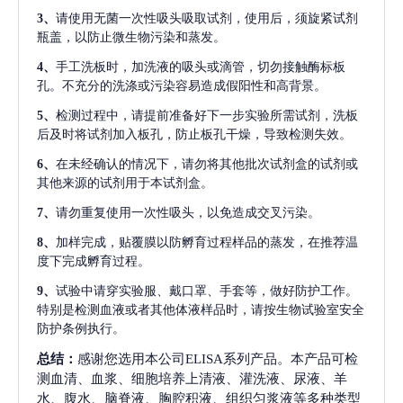
3、
请使用无菌一次性吸头吸取试剂，使用后，须旋紧试剂
瓶盖，以防止微生物污染和蒸发。
4、
手工洗板时，加洗液的吸头或滴管，切勿接触酶标板
孔。不充分的洗涤或污染容易造成假阳性和高背景。
5、
检测过程中，请提前准备好下一步实验所需试剂，洗板
后及时将试剂加入板孔，防止板孔干燥，导致检测失效。
6、
在未经确认的情况下，请勿将其他批次试剂盒的试剂或
其他来源的试剂用于本试剂盒。
7、
请勿重复使用一次性吸头，以免造成交叉污染。
8、
加样完成，贴覆膜以防孵育过程样品的蒸发，在推荐温
度下完成孵育过程。
9、
试验中请穿实验服、戴口罩、手套等，做好防护工作。
特别是检测血液或者其他体液样品时，请按生物试验室安全
防护条例执行。
总结：
感谢您选用本公司ELISA系列产品。本产品可检
测血清、血浆、细胞培养上清液、灌洗液、尿液、羊
水、腹水、脑脊液、胸腔积液、组织匀浆液等多种类型