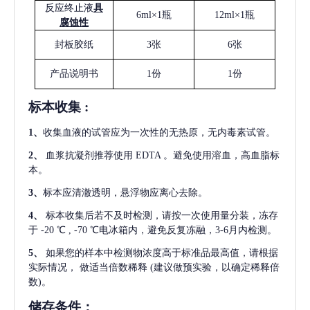
反应终止液
具
6ml×1瓶
12ml×1瓶
腐蚀性
封板胶纸
3张
6张
产品说明书
1份
1份
标本收集
:
1
、
收集血液的试管应为一次性的无热原，无内毒素试管。
2
、
血浆抗凝剂推荐使用
EDTA 。避免使用溶血，高血脂标
本。
3
、
标本应清澈透明，悬浮物应离心去除。
4
、
标本收集后若不及时检测，请按一次使用量分装，冻存
于
-20 ℃ , -70 ℃电冰箱内，避免反复冻融，3-6月内检测。
5
、
如果您的样本中检测物浓度高于标准品最高值，请根据
实际情况，
做适当倍数稀释
(建议做预实验，以确定稀释倍
数)。
储存条件：