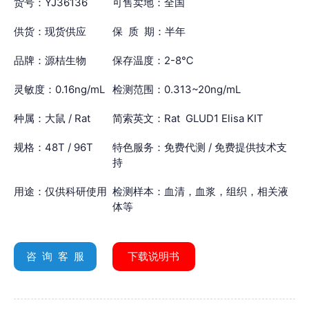
货号：YJ36136
可售卖地：全国
供货：现货供应
保 质 期：半年
品牌：源桔生物
保存温度：2-8℃
灵敏度：0.16ng/mL
检测范围：0.313~20ng/mL
种属：大鼠 / Rat
简索英文：Rat GLUD1 Elisa KIT
规格：48T / 96T
特色服务：免费代测 / 免费提供技术支
持
用途：仅供科研使用
检测样本：血清，血浆，组织，相关液
体等
咨 询 客 服
下载说明书