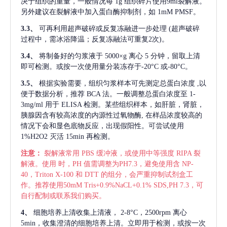
决于组织的重量，一般情况每
1g 组织碎片使用9ml裂解液。
另外建议在裂解液中加入蛋白酶抑制剂，如 1mM PMSF。
3.3、
可再利用超声破碎或反复冻融进一步处理
(超声破碎
过程中，需冰浴降温；反复冻融法可重复2次)。
3.4、
将制备好的匀浆液于
5000×g 离心 5 分钟，留取上清
即可检测。或按一次使用量分装冻存于-20°C 或-80°C。
3.5、
根据实验需要，组织匀浆样本可先测定总蛋白浓度
,以
便于数据分析，推荐 BCA 法。一般调整总蛋白浓度至 1-
3mg/ml 用于 ELISA 检测。某些组织样本，如肝脏，肾脏，
胰腺因含有较高浓度的内源性过氧物酶, 在样品浓度较高的
情况下会和显色底物反应，出现假阳性。可尝试使用
1%H2O2 灭活 15min 再检测。
注意：
裂解液常用
PBS 缓冲液，或使用中等强度 RIPA 裂
解液。使用 时，PH 值需调整为PH7.3，避免使用含 NP-
40，Triton X-100 和 DTT 的组分，会严重抑制试剂盒工
作。推荐使用50mM Tris+0.9%NaCL+0.1% SDS,PH 7.3，可
自行配制或联系我们购买。
4、
细胞培养上清收集上清液，
2-8°C，2500rpm 离心
5min，收集澄清的细胞培养上清。立即用于检测，或按一次