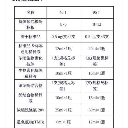
名称
48Ｔ
96Ｔ
抗体预包被酶
8×6
8×12
标板
冻干标准品
0.5 ng/支×2支
0.5 ng/支×3支
标准品
&标本
12ml×1瓶
20ml×1瓶
通用稀释液
浓缩生物素化
1支(规格见标
1支(规格见标
抗体
签）
签）
生物素化抗体
10ml×1瓶
16ml×1瓶
稀释液
1支(规格见标
1支(规格见标
浓缩酶结合物
签）
签）
酶结合物稀释
10ml×1瓶
16ml×1瓶
液
浓缩洗涤液
20×
25ml×1瓶
50ml×1瓶
显色底物
(
TMB
)
6ml×1瓶
12ml×1瓶