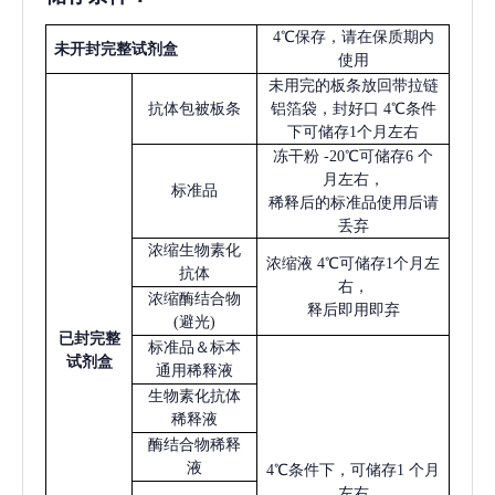
4℃保存，请在保质期内
未开封完整试剂盒
使用
未用完的板条放回带拉链
抗体包被板条
铝箔袋，封好口
4℃条件
下可储存1个月左右
冻干粉
-20℃可储存6 个
月左右，
标准品
稀释后的标准品使用后请
丢弃
浓缩生物素化
浓缩液
4℃可储存1个月左
抗体
右，
浓缩酶结合物
释后即用即弃
(避光)
已
封完整
标准品＆标本
试剂盒
通用稀释液
生物素化抗体
稀释液
酶结合物稀释
液
4℃条件下，可储存1 个月
左右