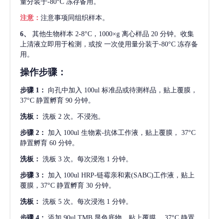
量分装于-80°C 冻存备用。
注意：
注意事项同组织样本。
6、
其他生物样本
2-8°C，1000×g 离心样品 20 分钟。收集
上清液立即用于检测，或按 一次使用量分装于-80°C 冻存备
用。
操作步骤：
步骤
1：
向孔中加入
100ul 标准品或待测样品，贴上覆膜，
37°C 静置孵育 90 分钟。
洗板：
洗板
2 次。不浸泡。
步骤
2：
加入
100ul 生物素-抗体工作液，贴上覆膜， 37°C
静置孵育 60 分钟。
洗板：
洗板
3 次。每次浸泡 1 分钟。
步骤
3：
加入
100ul HRP-链霉亲和素(SABC)工作液，贴上
覆膜，37°C 静置孵育 30 分钟。
洗板：
洗板
5 次。每次浸泡 1 分钟。
步骤
4：
添加
90ul TMB 显色底物。贴上覆膜， 37°C 静置