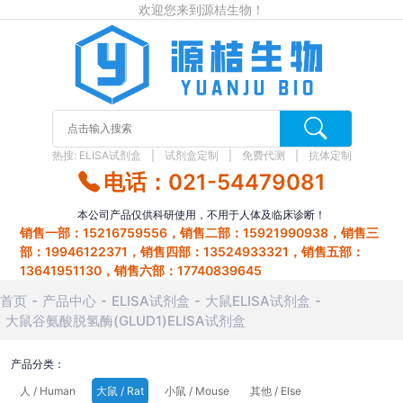
欢迎您来到源桔生物！
热搜:
ELISA试剂盒
试剂盒定制
免费代测
抗体定制
电话：021-54479081
本公司产品仅供科研使用，不用于人体及临床诊断！
销售一部：15216759556，销售二部：15921990938，销售三
部：19946122371，销售四部：13524933321，销售五部：
13641951130，销售六部：17740839645
首页
产品中心
ELISA试剂盒
大鼠ELISA试剂盒
大鼠谷氨酸脱氢酶(GLUD1)ELISA试剂盒
产品分类：
人 / Human
大鼠 / Rat
小鼠 / Mouse
其他 / Else