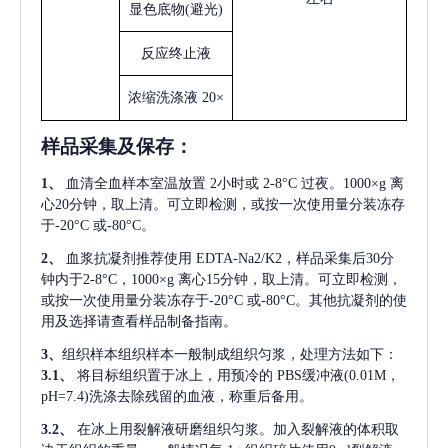
显色底物
(避光)
反应终止液
浓缩洗涤液
20×
样品采集及保存
：
1、
血清全血样本室温放置
2小时或 2-8°C 过夜。1000×g 离
心20分钟，取上清。可立即检测，或按一次使用量分装冻存
于-20°C 或-80°C。
2、
血浆抗凝剂推荐使用
EDTA-Na2/K2，样品采集后30分
钟内于2-8°C，1000×g 离心15分钟，取上清。可立即检测，
或按一次使用量分装冻存于-20°C 或-80°C。其他抗凝剂的使
用及选择请查看样品制备指南。
3、
组织样本组织样本一般制成组织匀浆，处理方法如下：
3.1、
将目标组织置于冰上，用预冷的
PBS缓冲液(0.01M，
pH=7.4)洗涤去除残留的血液，称重后备用。
3.2、
在冰上用裂解液研磨组织匀浆。加入裂解液的体积取