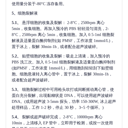
使用量分装于-80°C 冻存备用。
5、
细胞裂解液
5.1、
悬浮细胞的收集及裂解：
2-8°C，2500rpm 离心
5min，收集细胞。再加入预冷的 PBS 轻轻混匀清洗，2-
8°C，2500rpm 离心 5min，收集细胞。加入 0.5-1ml 细胞裂
解液及适量蛋白酶抑制剂(如 PMSF，工作浓度 1mmol/L)，
置于冰上，裂解 30min-1h , 或者配合超声波破碎。
5.2、
贴壁细胞的收集及裂解：吸走上清液，加入预冷的
PBS 洗三次。加入 0.5-1ml 细胞裂解液及适量蛋白酶抑制剂
(如PMSF，工作浓度 1mmol/L)，用细胞刮轻轻刮下贴壁细
胞。细胞悬液转入离心管中，置于冰上，裂解 30min-1h，
或者配合超声波破碎。
5.3、
细胞裂解过程中可用枪头吹打或间断摇动离心管，使
蛋白充分裂解
, 出现黏糊状是 DNA，可以使用超声波破碎
DNA。(或用超声波 3-5mm 探头，功率 150-300W, 冰上超声
处理样品，工作 1-2 秒，停止 30 秒， 3~5 个循环。)
5.4、
裂解或超声破碎完成，
2-8°C，10000rpm 离心
10min，上清移入 EP 管中，立即用于检测，或按一次使用