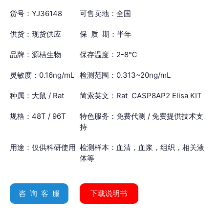
货号：YJ36148
可售卖地：全国
供货：现货供应
保 质 期：半年
品牌：源桔生物
保存温度：2-8℃
灵敏度：0.16ng/mL
检测范围：0.313~20ng/mL
种属：大鼠 / Rat
简索英文：Rat CASP8AP2 Elisa KIT
规格：48T / 96T
特色服务：免费代测 / 免费提供技术支
持
用途：仅供科研使用
检测样本：血清，血浆，组织，相关液
体等
咨 询 客 服
下载说明书