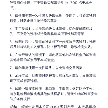
导致组件缺损，可申请购买配套组件
(如 E002 冻干标准
品)。
3、
请使用无菌一次性吸头吸取试剂，使用后，须旋紧试剂
瓶盖，以防止微生物污染和蒸发。
4、
手工洗板时，加洗液的吸头或滴管，切勿接触酶标板
孔。不充分的洗涤或污染容易造成假阳性和高背景。
5、
检测过程中，请提前准备好下一步实验所需试剂，洗板
后及时将试剂加入板孔，防止板孔干燥，导致检测失效。
6、
在未经确认的情况下，请勿将其他批次试剂盒的试剂或
其他来源的试剂用于本试剂盒。
7、
请勿重复使用一次性吸头，以免造成交叉污染。
8、
加样完成，贴覆膜以防孵育过程样品的蒸发，在推荐温
度下完成孵育过程。
9、
试验中请穿实验服、戴口罩、手套等，做好防护工作。
特别是检测血液或者其他体液样品时，请按生物试验室安全
防护条例执行。
总结：
感谢您选用本公司ELISA系列产品。本产品可检