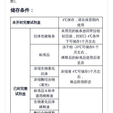
数)。
储存条件：
4℃保存，请在保质期内
未开封完整试剂盒
使用
未用完的板条放回带拉链
抗体包被板条
铝箔袋，封好口
4℃条件
下可储存1个月左右
冻干粉
-20℃可储存6 个
月左右，
标准品
稀释后的标准品使用后请
丢弃
浓缩生物素化
浓缩液
4℃可储存1个月左
抗体
右，
浓缩酶结合物
释后即用即弃
(避光)
已
封完整
标准品＆标本
试剂盒
通用稀释液
生物素化抗体
稀释液
酶结合物稀释