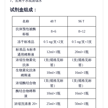
7、
去离子水或蒸馏水
试剂盒组成：
名称
48Ｔ
96Ｔ
抗体预包被酶
8×6
8×12
标板
冻干标准品
0.5 ng/支×2支
0.5 ng/支×3支
标准品
&标本
12ml×1瓶
20ml×1瓶
通用稀释液
浓缩生物素化
1支(规格见标
1支(规格见标
抗体
签）
签）
生物素化抗体
10ml×1瓶
16ml×1瓶
稀释液
1支(规格见标
1支(规格见标
浓缩酶结合物
签）
签）
酶结合物稀释
10ml×1瓶
16ml×1瓶
液
浓缩洗涤液
20×
25ml×1瓶
50ml×1瓶