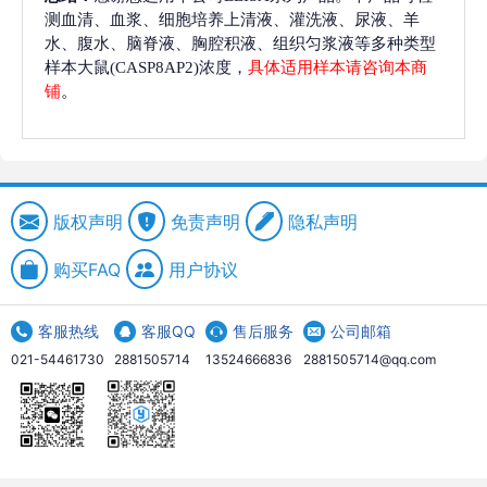
测血清、血浆、细胞培养上清液、灌洗液、尿液、羊
水、腹水、脑脊液、胸腔积液、组织匀浆液等多种类型
样本大鼠(CASP8AP2)浓度，
具体适用样本请咨询本商
铺
。
版权声明
免责声明
隐私声明
购买FAQ
用户协议
客服热线
客服QQ
售后服务
公司邮箱
021-54461730
2881505714
13524666836
2881505714@qq.com