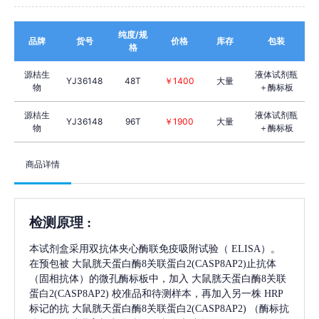
纯度/规
品牌
货号
价格
库存
包装
格
源桔生
液体试剂瓶
YJ36148
48T
￥1400
大量
物
＋酶标板
源桔生
液体试剂瓶
YJ36148
96T
￥1900
大量
物
＋酶标板
商品详情
检测原理
:
本试剂盒采用双抗体夹心酶联免疫吸附试验（
ELISA）。
在预包被
大鼠胱天蛋白酶8关联蛋白2(CASP8AP2)
止抗体
（固相抗体）的微孔酶标板中，加入
大鼠胱天蛋白酶8关联
蛋白2(CASP8AP2)
校准品和待测样本，再加入另一株
HRP
标记的抗
大鼠胱天蛋白酶8关联蛋白2(CASP8AP2)
（酶标抗