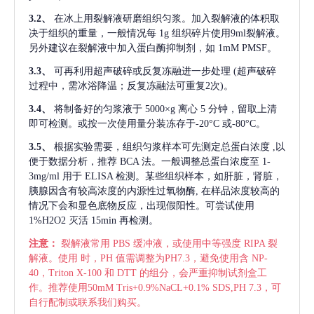
3.2、
在冰上用裂解液研磨组织匀浆。加入裂解液的体积取
决于组织的重量，一般情况每
1g 组织碎片使用9ml裂解液。
另外建议在裂解液中加入蛋白酶抑制剂，如 1mM PMSF。
3.3、
可再利用超声破碎或反复冻融进一步处理
(超声破碎
过程中，需冰浴降温；反复冻融法可重复2次)。
3.4、
将制备好的匀浆液于
5000×g 离心 5 分钟，留取上清
即可检测。或按一次使用量分装冻存于-20°C 或-80°C。
3.5、
根据实验需要，组织匀浆样本可先测定总蛋白浓度
,以
便于数据分析，推荐 BCA 法。一般调整总蛋白浓度至 1-
3mg/ml 用于 ELISA 检测。某些组织样本，如肝脏，肾脏，
胰腺因含有较高浓度的内源性过氧物酶, 在样品浓度较高的
情况下会和显色底物反应，出现假阳性。可尝试使用
1%H2O2 灭活 15min 再检测。
注意：
裂解液常用
PBS 缓冲液，或使用中等强度 RIPA 裂
解液。使用 时，PH 值需调整为PH7.3，避免使用含 NP-
40，Triton X-100 和 DTT 的组分，会严重抑制试剂盒工
作。推荐使用50mM Tris+0.9%NaCL+0.1% SDS,PH 7.3，可
自行配制或联系我们购买。