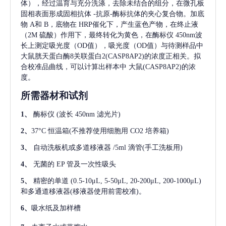
体），经过温育与充分洗涤，去除未结合的组分，在微孔板
固相表面形成固相抗体
-抗原-酶标抗体的夹心复合物。加底
物 A和 B，底物在 HRP催化下，产生蓝色产物，在终止液
（2M 硫酸）作用下，最终转化为黄色，在酶标仪 450nm波
长上测定吸光度（OD值），吸光度（OD值）与待测样品中
大鼠胱天蛋白酶8关联蛋白2(CASP8AP2)
的浓度正相关。拟
合校准品曲线，可以计算出样本中
大鼠(CASP8AP2)
的浓
度。
所需器材和试剂
1、
酶标仪
(波长 450nm 滤光片)
2、
37°C 恒温箱(不推荐使用细胞用 CO2 培养箱)
3、
自动洗板机或多道移液器
/5ml 滴管(手工洗板用)
4、
无菌的
EP 管及一次性吸头
5、
精密的单道
(0.5-10μL, 5-50μL, 20-200μL, 200-1000μL)
和多通道移液器(移液器使用前需校准)。
6、
吸水纸及加样槽