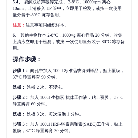
5.4、
裂解或超声破碎完成，
2-8°C，10000rpm 离心
10min，上清移入 EP 管中，立即用于检测，或按一次使用
量分装于-80°C 冻存备用。
注意：
注意事项同组织样本。
6、
其他生物样本
2-8°C，1000×g 离心样品 20 分钟。收集
上清液立即用于检测，或按 一次使用量分装于-80°C 冻存备
用。
操作步骤：
步骤
1：
向孔中加入
100ul 标准品或待测样品，贴上覆膜，
37°C 静置孵育 90 分钟。
洗板：
洗板
2 次。不浸泡。
步骤
2：
加入
100ul 生物素-抗体工作液，贴上覆膜， 37°C
静置孵育 60 分钟。
洗板：
洗板
3 次。每次浸泡 1 分钟。
步骤
3：
加入
100ul HRP-链霉亲和素(SABC)工作液，贴上
覆膜，37°C 静置孵育 30 分钟。