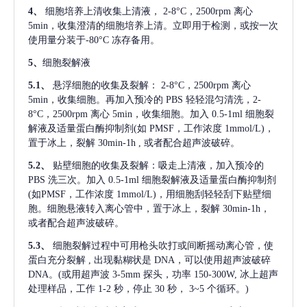
4、
细胞培养上清收集上清液，
2-8°C，2500rpm 离心
5min，收集澄清的细胞培养上清。立即用于检测，或按一次
使用量分装于-80°C 冻存备用。
5、
细胞裂解液
5.1、
悬浮细胞的收集及裂解：
2-8°C，2500rpm 离心
5min，收集细胞。再加入预冷的 PBS 轻轻混匀清洗，2-
8°C，2500rpm 离心 5min，收集细胞。加入 0.5-1ml 细胞裂
解液及适量蛋白酶抑制剂(如 PMSF，工作浓度 1mmol/L)，
置于冰上，裂解 30min-1h , 或者配合超声波破碎。
5.2、
贴壁细胞的收集及裂解：吸走上清液，加入预冷的
PBS 洗三次。加入 0.5-1ml 细胞裂解液及适量蛋白酶抑制剂
(如PMSF，工作浓度 1mmol/L)，用细胞刮轻轻刮下贴壁细
胞。细胞悬液转入离心管中，置于冰上，裂解 30min-1h，
或者配合超声波破碎。
5.3、
细胞裂解过程中可用枪头吹打或间断摇动离心管，使
蛋白充分裂解
, 出现黏糊状是 DNA，可以使用超声波破碎
DNA。(或用超声波 3-5mm 探头，功率 150-300W, 冰上超声
处理样品，工作 1-2 秒，停止 30 秒， 3~5 个循环。)