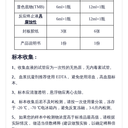
显色底物
(
TMB
)
6ml×1瓶
12ml×1瓶
反应终止液
具
6ml×1瓶
12ml×1瓶
腐蚀性
封板胶纸
3张
6张
产品说明书
1份
1份
标本收集
:
1
、
收集血液的试管应为一次性的无热原，无内毒素试管。
2
、
血浆抗凝剂推荐使用
EDTA 。避免使用溶血，高血脂标
本。
3
、
标本应清澈透明，悬浮物应离心去除。
4
、
标本收集后若不及时检测，请按一次使用量分装，冻存
于
-20 ℃ , -70 ℃电冰箱内，避免反复冻融，3-6月内检测。
5
、
如果您的样本中检测物浓度高于标准品最高值，请根据
实际情况，
做适当倍数稀释
(建议做预实验，以确定稀释倍