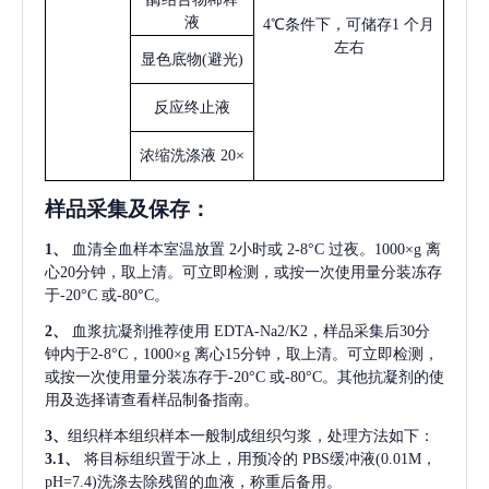
液
4℃条件下，可储存1 个月
左右
显色底物
(避光)
反应终止液
浓缩洗涤液
20×
样品采集及保存
：
1、
血清全血样本室温放置
2小时或 2-8°C 过夜。1000×g 离
心20分钟，取上清。可立即检测，或按一次使用量分装冻存
于-20°C 或-80°C。
2、
血浆抗凝剂推荐使用
EDTA-Na2/K2，样品采集后30分
钟内于2-8°C，1000×g 离心15分钟，取上清。可立即检测，
或按一次使用量分装冻存于-20°C 或-80°C。其他抗凝剂的使
用及选择请查看样品制备指南。
3、
组织样本组织样本一般制成组织匀浆，处理方法如下：
3.1、
将目标组织置于冰上，用预冷的
PBS缓冲液(0.01M，
pH=7.4)洗涤去除残留的血液，称重后备用。