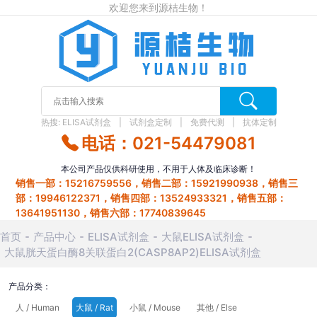
欢迎您来到源桔生物！
热搜:
ELISA试剂盒
试剂盒定制
免费代测
抗体定制
电话：021-54479081
本公司产品仅供科研使用，不用于人体及临床诊断！
销售一部：15216759556，销售二部：15921990938，销售三
部：19946122371，销售四部：13524933321，销售五部：
13641951130，销售六部：17740839645
首页
产品中心
ELISA试剂盒
大鼠ELISA试剂盒
大鼠胱天蛋白酶8关联蛋白2(CASP8AP2)ELISA试剂盒
产品分类：
人 / Human
大鼠 / Rat
小鼠 / Mouse
其他 / Else