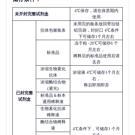
4℃保存，请在保质期内
未开封完整试剂盒
使用
未用完的板条放回带拉链
抗体包被板条
铝箔袋，封好口
4℃条件
下可储存1个月左右
冻干粉
-20℃可储存6 个
月左右，
标准品
稀释后的标准品使用后请
丢弃
浓缩生物素化
浓缩液
4℃可储存1个月左
抗体
右，
浓缩酶结合物
释后即用即弃
(避光)
已
封完整
标准品＆标本
试剂盒
通用稀释液
生物素化抗体
稀释液
酶结合物稀释
液
4℃条件下，可储存1 个月