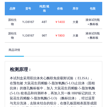
纯度/规
品牌
货号
价格
库存
包装
格
源桔生
液体试剂瓶
YJ36167
48T
￥1400
大量
物
＋酶标板
源桔生
液体试剂瓶
YJ36167
96T
￥1900
大量
物
＋酶标板
商品详情
检测原理
:
本试剂盒采用双抗体夹心酶联免疫吸附试验（
ELISA）。
在预包被
大鼠花生四烯酸-5-脂加氧酶(5-LO)
止抗体（固相
抗体）的微孔酶标板中，加入
大鼠花生四烯酸-5-脂加氧酶
(5-LO)
校准品和待测样本，再加入另一株
HRP标记的抗
大
鼠花生四烯酸-5-脂加氧酶(5-LO)
（酶标抗体），经过温育
与充分洗涤，去除未结合的组分，在微孔板固相表面形成固