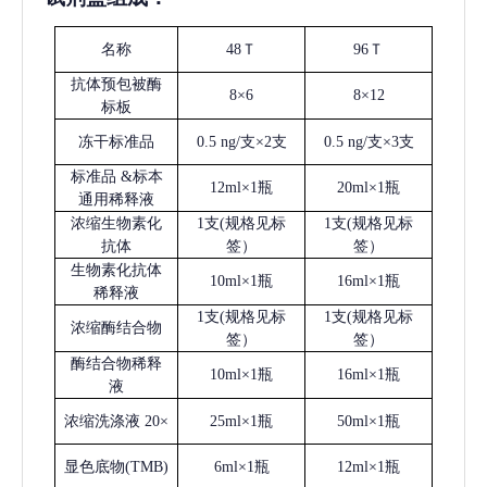
名称
48Ｔ
96Ｔ
抗体预包被酶
8×6
8×12
标板
冻干标准品
0.5 ng/支×2支
0.5 ng/支×3支
标准品
&标本
12ml×1瓶
20ml×1瓶
通用稀释液
浓缩生物素化
1支(规格见标
1支(规格见标
抗体
签）
签）
生物素化抗体
10ml×1瓶
16ml×1瓶
稀释液
1支(规格见标
1支(规格见标
浓缩酶结合物
签）
签）
酶结合物稀释
10ml×1瓶
16ml×1瓶
液
浓缩洗涤液
20×
25ml×1瓶
50ml×1瓶
显色底物
(
TMB
)
6ml×1瓶
12ml×1瓶