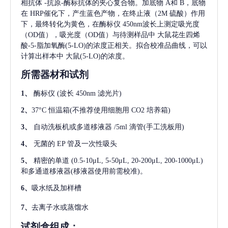
相抗体
-抗原-酶标抗体的夹心复合物。加底物 A和 B，底物
在 HRP催化下，产生蓝色产物，在终止液（2M 硫酸）作用
下，最终转化为黄色，在酶标仪 450nm波长上测定吸光度
（OD值），吸光度（OD值）与待测样品中
大鼠花生四烯
酸-5-脂加氧酶(5-LO)
的浓度正相关。拟合校准品曲线，可以
计算出样本中
大鼠(5-LO)
的浓度。
所需器材和试剂
1、
酶标仪
(波长 450nm 滤光片)
2、
37°C 恒温箱(不推荐使用细胞用 CO2 培养箱)
3、
自动洗板机或多道移液器
/5ml 滴管(手工洗板用)
4、
无菌的
EP 管及一次性吸头
5、
精密的单道
(0.5-10μL, 5-50μL, 20-200μL, 200-1000μL)
和多通道移液器(移液器使用前需校准)。
6、
吸水纸及加样槽
7、
去离子水或蒸馏水
试剂盒组成：