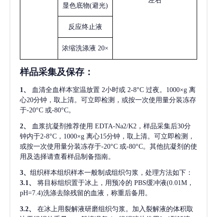
左右
显色底物
(避光)
反应终止液
浓缩洗涤液
20×
样品采集及保存
：
1、
血清全血样本室温放置
2小时或 2-8°C 过夜。1000×g 离
心20分钟，取上清。可立即检测，或按一次使用量分装冻存
于-20°C 或-80°C。
2、
血浆抗凝剂推荐使用
EDTA-Na2/K2，样品采集后30分
钟内于2-8°C，1000×g 离心15分钟，取上清。可立即检测，
或按一次使用量分装冻存于-20°C 或-80°C。其他抗凝剂的使
用及选择请查看样品制备指南。
3、
组织样本组织样本一般制成组织匀浆，处理方法如下：
3.1、
将目标组织置于冰上，用预冷的
PBS缓冲液(0.01M，
pH=7.4)洗涤去除残留的血液，称重后备用。
3.2、
在冰上用裂解液研磨组织匀浆。加入裂解液的体积取