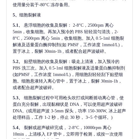
使用量分装于-80°C 冻存备用。
5、
细胞裂解液
5.1、
悬浮细胞的收集及裂解：
2-8°C，2500rpm 离心
5min，收集细胞。再加入预冷的 PBS 轻轻混匀清洗，2-
8°C，2500rpm 离心 5min，收集细胞。加入 0.5-1ml 细胞裂
解液及适量蛋白酶抑制剂(如 PMSF，工作浓度 1mmol/L)，
置于冰上，裂解 30min-1h , 或者配合超声波破碎。
5.2、
贴壁细胞的收集及裂解：吸走上清液，加入预冷的
PBS 洗三次。加入 0.5-1ml 细胞裂解液及适量蛋白酶抑制剂
(如PMSF，工作浓度 1mmol/L)，用细胞刮轻轻刮下贴壁细
胞。细胞悬液转入离心管中，置于冰上，裂解 30min-1h，
或者配合超声波破碎。
5.3、
细胞裂解过程中可用枪头吹打或间断摇动离心管，使
蛋白充分裂解
, 出现黏糊状是 DNA，可以使用超声波破碎
DNA。(或用超声波 3-5mm 探头，功率 150-300W, 冰上超声
处理样品，工作 1-2 秒，停止 30 秒， 3~5 个循环。)
5.4、
裂解或超声破碎完成，
2-8°C，10000rpm 离心
10min，上清移入 EP 管中，立即用于检测，或按一次使用