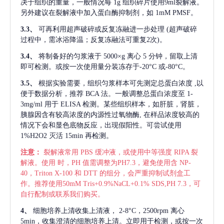
决于组织的重量，一般情况每
1g 组织碎片使用9ml裂解液。
另外建议在裂解液中加入蛋白酶抑制剂，如 1mM PMSF。
3.3、
可再利用超声破碎或反复冻融进一步处理
(超声破碎
过程中，需冰浴降温；反复冻融法可重复2次)。
3.4、
将制备好的匀浆液于
5000×g 离心 5 分钟，留取上清
即可检测。或按一次使用量分装冻存于-20°C 或-80°C。
3.5、
根据实验需要，组织匀浆样本可先测定总蛋白浓度
,以
便于数据分析，推荐 BCA 法。一般调整总蛋白浓度至 1-
3mg/ml 用于 ELISA 检测。某些组织样本，如肝脏，肾脏，
胰腺因含有较高浓度的内源性过氧物酶, 在样品浓度较高的
情况下会和显色底物反应，出现假阳性。可尝试使用
1%H2O2 灭活 15min 再检测。
注意：
裂解液常用
PBS 缓冲液，或使用中等强度 RIPA 裂
解液。使用 时，PH 值需调整为PH7.3，避免使用含 NP-
40，Triton X-100 和 DTT 的组分，会严重抑制试剂盒工
作。推荐使用50mM Tris+0.9%NaCL+0.1% SDS,PH 7.3，可
自行配制或联系我们购买。
4、
细胞培养上清收集上清液，
2-8°C，2500rpm 离心
5min，收集澄清的细胞培养上清。立即用于检测，或按一次