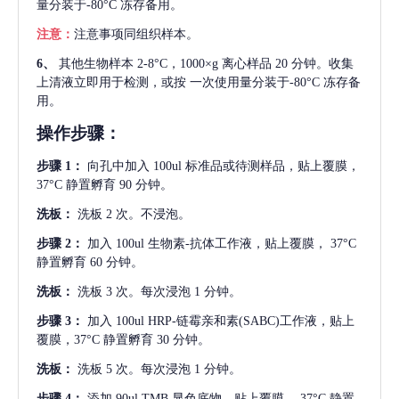
量分装于-80°C 冻存备用。
注意：
注意事项同组织样本。
6、
其他生物样本
2-8°C，1000×g 离心样品 20 分钟。收集
上清液立即用于检测，或按 一次使用量分装于-80°C 冻存备
用。
操作步骤：
步骤
1：
向孔中加入
100ul 标准品或待测样品，贴上覆膜，
37°C 静置孵育 90 分钟。
洗板：
洗板
2 次。不浸泡。
步骤
2：
加入
100ul 生物素-抗体工作液，贴上覆膜， 37°C
静置孵育 60 分钟。
洗板：
洗板
3 次。每次浸泡 1 分钟。
步骤
3：
加入
100ul HRP-链霉亲和素(SABC)工作液，贴上
覆膜，37°C 静置孵育 30 分钟。
洗板：
洗板
5 次。每次浸泡 1 分钟。
步骤
4：
添加
90ul TMB 显色底物。贴上覆膜， 37°C 静置