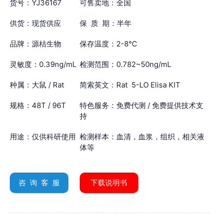
货号：YJ36167
可售卖地：全国
供货：现货供应
保 质 期：半年
品牌：源桔生物
保存温度：2-8℃
灵敏度：0.39ng/mL
检测范围：0.782~50ng/mL
种属：大鼠 / Rat
简索英文：Rat 5-LO Elisa KIT
规格：48T / 96T
特色服务：免费代测 / 免费提供技术支
持
用途：仅供科研使用
检测样本：血清，血浆，组织，相关液
体等
咨 询 客 服
下载说明书