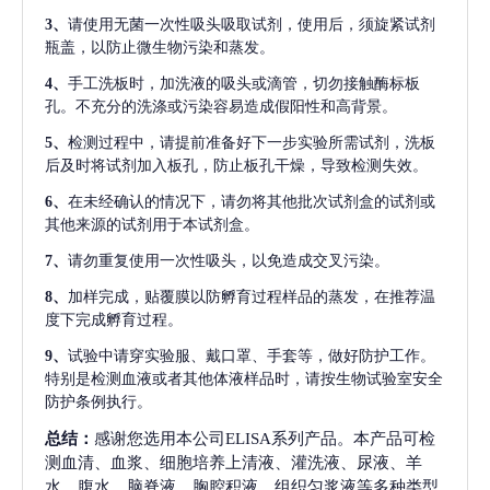
3、
请使用无菌一次性吸头吸取试剂，使用后，须旋紧试剂
瓶盖，以防止微生物污染和蒸发。
4、
手工洗板时，加洗液的吸头或滴管，切勿接触酶标板
孔。不充分的洗涤或污染容易造成假阳性和高背景。
5、
检测过程中，请提前准备好下一步实验所需试剂，洗板
后及时将试剂加入板孔，防止板孔干燥，导致检测失效。
6、
在未经确认的情况下，请勿将其他批次试剂盒的试剂或
其他来源的试剂用于本试剂盒。
7、
请勿重复使用一次性吸头，以免造成交叉污染。
8、
加样完成，贴覆膜以防孵育过程样品的蒸发，在推荐温
度下完成孵育过程。
9、
试验中请穿实验服、戴口罩、手套等，做好防护工作。
特别是检测血液或者其他体液样品时，请按生物试验室安全
防护条例执行。
总结：
感谢您选用本公司ELISA系列产品。本产品可检
测血清、血浆、细胞培养上清液、灌洗液、尿液、羊
水、腹水、脑脊液、胸腔积液、组织匀浆液等多种类型