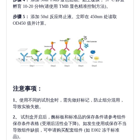
孵育 10-20 分钟(请使用 TMB 显色精准控制方法)。
步骤
5：
添加
50ul 反应终止液。立即在 450nm 处读取
OD450 值并计算。
注意事项
：
1、
使用不同的试剂盒时，需先做好标记，防止组分混用，
导致实验失败。
2、
试剂盒开启后，酶标板和标准品的保存条件请参考组件
保存条件表格
(受潮后活性会下降)。如发生使用或保存不当
导致组件缺损，可申请购买配套组件
(如 E002 冻干标准
品)。