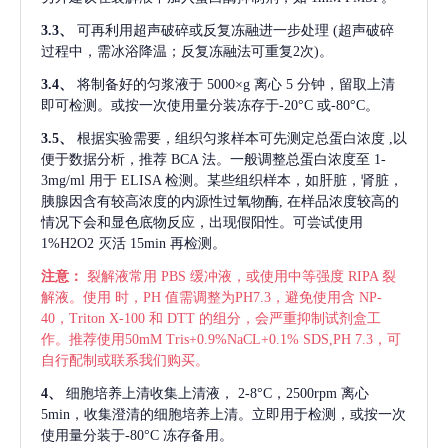
3.3、
可再利用超声破碎或反复冻融进一步处理
(超声破碎
过程中，需冰浴降温；反复冻融法可重复2次)。
3.4、
将制备好的匀浆液于
5000×g 离心 5 分钟，留取上清
即可检测。或按一次使用量分装冻存于-20°C 或-80°C。
3.5、
根据实验需要，组织匀浆样本可先测定总蛋白浓度
,以
便于数据分析，推荐 BCA 法。一般调整总蛋白浓度至 1-
3mg/ml 用于 ELISA 检测。某些组织样本，如肝脏，肾脏，
胰腺因含有较高浓度的内源性过氧物酶, 在样品浓度较高的
情况下会和显色底物反应，出现假阳性。可尝试使用
1%H2O2 灭活 15min 再检测。
注意：
裂解液常用
PBS 缓冲液，或使用中等强度 RIPA 裂
解液。使用 时，PH 值需调整为PH7.3，避免使用含 NP-
40，Triton X-100 和 DTT 的组分，会严重抑制试剂盒工
作。推荐使用50mM Tris+0.9%NaCL+0.1% SDS,PH 7.3，可
自行配制或联系我们购买。
4、
细胞培养上清收集上清液，
2-8°C，2500rpm 离心
5min，收集澄清的细胞培养上清。立即用于检测，或按一次
使用量分装于-80°C 冻存备用。