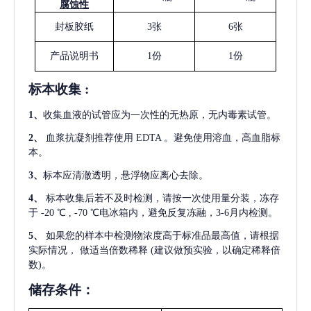
腐蚀性
封板胶纸
3张
6张
产品说明书
1份
1份
标本收集
:
1
、
收集血液的试管应为一次性的无热原，无内毒素试管。
2
、
血浆抗凝剂推荐使用
EDTA 。避免使用溶血，高血脂标
本。
3
、
标本应清澈透明，悬浮物应离心去除。
4
、
标本收集后若不及时检测，请按一次使用量分装，冻存
于
-20 ℃ , -70 ℃电冰箱内，避免反复冻融，3-6月内检测。
5
、
如果您的样本中检测物浓度高于标准品最高值，请根据
实际情况，
做适当倍数稀释
(建议做预实验，以确定稀释倍
数)。
储存条件：