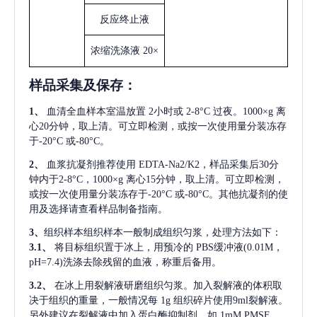
反应终止液
浓缩洗涤液
20×
样品采集及保存
：
1、
血清全血样本室温放置
2小时或 2-8°C 过夜。1000×g 离
心20分钟，取上清。可立即检测，或按一次使用量分装冻存
于-20°C 或-80°C。
2、
血浆抗凝剂推荐使用
EDTA-Na2/K2，样品采集后30分
钟内于2-8°C，1000×g 离心15分钟，取上清。可立即检测，
或按一次使用量分装冻存于-20°C 或-80°C。其他抗凝剂的使
用及选择请查看样品制备指南。
3、
组织样本组织样本一般制成组织匀浆，处理方法如下：
3.1、
将目标组织置于冰上，用预冷的
PBS缓冲液(0.01M，
pH=7.4)洗涤去除残留的血液，称重后备用。
3.2、
在冰上用裂解液研磨组织匀浆。加入裂解液的体积取
决于组织的重量，一般情况每
1g 组织碎片使用9ml裂解液。
另外建议在裂解液中加入蛋白酶抑制剂，如 1mM PMSF。