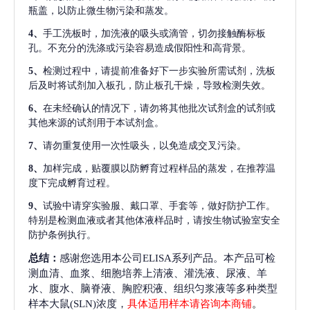
瓶盖，以防止微生物污染和蒸发。
4、
手工洗板时，加洗液的吸头或滴管，切勿接触酶标板
孔。不充分的洗涤或污染容易造成假阳性和高背景。
5、
检测过程中，请提前准备好下一步实验所需试剂，洗板
后及时将试剂加入板孔，防止板孔干燥，导致检测失效。
6、
在未经确认的情况下，请勿将其他批次试剂盒的试剂或
其他来源的试剂用于本试剂盒。
7、
请勿重复使用一次性吸头，以免造成交叉污染。
8、
加样完成，贴覆膜以防孵育过程样品的蒸发，在推荐温
度下完成孵育过程。
9、
试验中请穿实验服、戴口罩、手套等，做好防护工作。
特别是检测血液或者其他体液样品时，请按生物试验室安全
防护条例执行。
总结：
感谢您选用本公司ELISA系列产品。本产品可检
测血清、血浆、细胞培养上清液、灌洗液、尿液、羊
水、腹水、脑脊液、胸腔积液、组织匀浆液等多种类型
样本大鼠(SLN)浓度，
具体适用样本请咨询本商铺
。