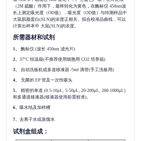
（2M 硫酸）作用下，最终转化为黄色，在酶标仪 450nm波
长上测定吸光度（OD值），吸光度（OD值）与待测样品中
大鼠肌脂蛋白(SLN)
的浓度正相关。拟合校准品曲线，可以
计算出样本中
大鼠(SLN)
的浓度。
所需器材和试剂
1、
酶标仪
(波长 450nm 滤光片)
2、
37°C 恒温箱(不推荐使用细胞用 CO2 培养箱)
3、
自动洗板机或多道移液器
/5ml 滴管(手工洗板用)
4、
无菌的
EP 管及一次性吸头
5、
精密的单道
(0.5-10μL, 5-50μL, 20-200μL, 200-1000μL)
和多通道移液器(移液器使用前需校准)。
6、
吸水纸及加样槽
7、
去离子水或蒸馏水
试剂盒组成：