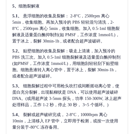
5、
细胞裂解液
5.1、
悬浮细胞的收集及裂解：
2-8°C，2500rpm 离心
5min，收集细胞。再加入预冷的 PBS 轻轻混匀清洗，2-
8°C，2500rpm 离心 5min，收集细胞。加入 0.5-1ml 细胞裂
解液及适量蛋白酶抑制剂(如 PMSF，工作浓度 1mmol/L)，
置于冰上，裂解 30min-1h , 或者配合超声波破碎。
5.2、
贴壁细胞的收集及裂解：吸走上清液，加入预冷的
PBS 洗三次。加入 0.5-1ml 细胞裂解液及适量蛋白酶抑制剂
(如PMSF，工作浓度 1mmol/L)，用细胞刮轻轻刮下贴壁细
胞。细胞悬液转入离心管中，置于冰上，裂解 30min-1h，
或者配合超声波破碎。
5.3、
细胞裂解过程中可用枪头吹打或间断摇动离心管，使
蛋白充分裂解
, 出现黏糊状是 DNA，可以使用超声波破碎
DNA。(或用超声波 3-5mm 探头，功率 150-300W, 冰上超声
处理样品，工作 1-2 秒，停止 30 秒， 3~5 个循环。)
5.4、
裂解或超声破碎完成，
2-8°C，10000rpm 离心
10min，上清移入 EP 管中，立即用于检测，或按一次使用
量分装于-80°C 冻存备用。