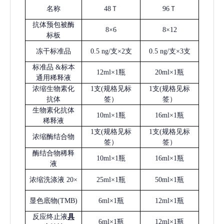
名称
48Ｔ
96Ｔ
抗体预包被酶
8×6
8×12
标板
冻干标准品
0.5 ng/支×2支
0.5 ng/支×3支
标准品
&标本
12ml×1瓶
20ml×1瓶
通用稀释液
浓缩生物素化
1支(规格见标
1支(规格见标
抗体
签）
签）
生物素化抗体
10ml×1瓶
16ml×1瓶
稀释液
1支(规格见标
1支(规格见标
浓缩酶结合物
签）
签）
酶结合物稀释
10ml×1瓶
16ml×1瓶
液
浓缩洗涤液
20×
25ml×1瓶
50ml×1瓶
显色底物
(
TMB
)
6ml×1瓶
12ml×1瓶
反应终止液
具
6ml×1瓶
12ml×1瓶