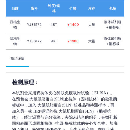
纯度/规
品牌
货号
价格
库存
包装
格
源桔生
液体试剂瓶
YJ36172
48T
￥1400
大量
物
＋酶标板
源桔生
液体试剂瓶
YJ36172
96T
￥1900
大量
物
＋酶标板
商品详情
检测原理
:
本试剂盒采用双抗体夹心酶联免疫吸附试验（
ELISA）。
在预包被
大鼠肌脂蛋白(SLN)
止抗体（固相抗体）的微孔酶
标板中，加入
大鼠肌脂蛋白(SLN)
校准品和待测样本，再
加入另一株
HRP标记的抗
大鼠肌脂蛋白(SLN)
（酶标抗
体），经过温育与充分洗涤，去除未结合的组分，在微孔板
固相表面形成固相抗体
-抗原-酶标抗体的夹心复合物。加底
物 A和 B，底物在 HRP催化下，产生蓝色产物，在终止液