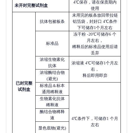
4℃保存，请在保质期内
未开封完整试剂盒
使用
未用完的板条放回带拉链
抗体包被板条
铝箔袋，封好口
4℃条件
下可储存1个月左右
冻干粉
-20℃可储存6 个
月左右，
标准品
稀释后的标准品使用后请
丢弃
浓缩生物素化
浓缩液
4℃可储存1个月左
抗体
右，
浓缩酶结合物
释后即用即弃
(避光)
已
封完整
标准品＆标本
试剂盒
通用稀释液
生物素化抗体
稀释液
酶结合物稀释
液
4℃条件下，可储存1 个月
左右
显色底物
(避光)