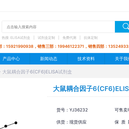
热搜:
ELISA试剂盒
试剂盒定制
免费代测
抗体定制
：15921990938，销售三部：19946122371，销售四部：13524933
产品中心
新闻动态
技术资料
关于我
大鼠耦合因子6(CF6)ELISA试剂盒
大鼠耦合因子6(CF6)ELI
货号：YJ36232
可售卖
供货：现货供应
保 质