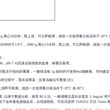
000×g 离心20分钟，取上清。可立即检测，或按一次使用量分装冻存于-20°C 或
后30分钟内于2-8°C，1000×g 离心15分钟，取上清。可立即检测，或按一次
下：
01M，pH=7.4)洗涤去除残留的血液，称重后备用。
积取决于组织的重量，一般情况每
1g 组织碎片使用9ml裂解液。另外建议
破碎过程中，需冰浴降温；反复冻融法可重复2次)。
留取上清即可检测。或按一次使用量分装冻存于-20°C 或-80°C。
度
,以便于数据分析，推荐 BCA 法。一般调整总蛋白浓度至 1-3mg/ml
会和显色底物反应，出现假阳性。可尝试使用 1%H2O2 灭活 15min 