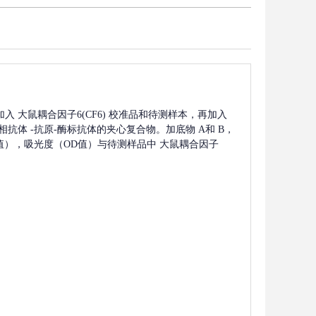
加入
大鼠耦合因子6(CF6)
校准品和待测样本，再加入
相抗体
-抗原-酶标抗体的夹心复合物。加底物 A和 B，
D值），吸光度（OD值）与待测样品中
大鼠耦合因子