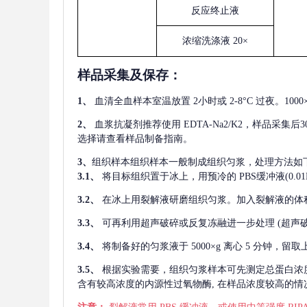
反应终止液
浓缩洗涤液
20×
样品采集及保存
：
1、
血清全血样本室温放置
2小时或 2-8°C 过夜。1
2、
血浆抗凝剂推荐使用
EDTA-Na2/K2，样品采集
选择请查看样品制备指南。
3、
组织样本组织样本一般制成组织匀浆，处理方法如
3.1、
将目标组织置于冰上，用预冷的
PBS缓冲液(0.
3.2、
在冰上用裂解液研磨组织匀浆。加入裂解液的体
3.3、
可再利用超声破碎或反复冻融进一步处理
(超声
3.4、
将制备好的匀浆液于
5000×g 离心 5 分钟，
3.5、
根据实验需要，组织匀浆样本可先测定总蛋白浓
含有较高浓度的内源性过氧物酶, 在样品浓度较高的情况下