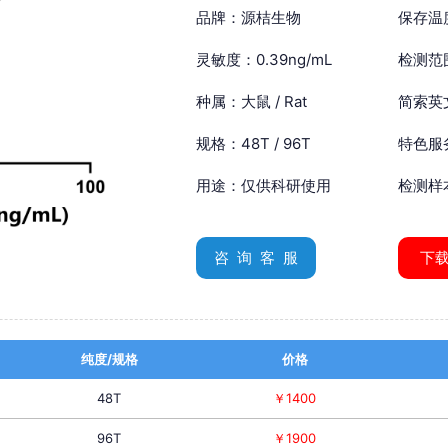
品牌：源桔生物
保存温
灵敏度：0.39ng/mL
检测范围
种属：大鼠 / Rat
简索英文：
规格：48T / 96T
特色服
用途：仅供科研使用
检测样
咨 询 客 服
下
纯度/规格
价格
48T
￥1400
96T
￥1900