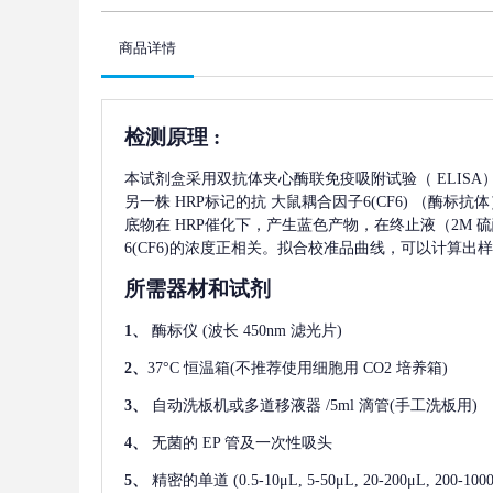
商品详情
检测原理
:
本试剂盒采用双抗体夹心酶联免疫吸附试验（
ELIS
另一株
HRP标记的抗
大鼠耦合因子6(CF6)
（酶标抗体
底物在 HRP催化下，产生蓝色产物，在终止液（2M 
6(CF6)
的浓度正相关。拟合校准品曲线，可以计算出样
所需器材和试剂
1、
酶标仪
(波长 450nm 滤光片)
2、
37°C 恒温箱(不推荐使用细胞用 CO2 培养箱)
3、
自动洗板机或多道移液器
/5ml 滴管(手工洗板用)
4、
无菌的
EP 管及一次性吸头
5、
精密的单道
(0.5-10μL, 5-50μL, 20-200μL