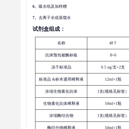
6、
吸水纸及加样槽
7、
去离子水或蒸馏水
试剂盒组成：
名称
48Ｔ
抗体预包被酶标板
8×6
冻干标准品
0.5 ng/支×2支
标准品
&标本通用稀释液
12ml×1瓶
浓缩生物素化抗体
1支(规格见标签）
生物素化抗体稀释液
10ml×1瓶
浓缩酶结合物
1支(规格见标签）
酶结合物稀释液
10ml×1瓶