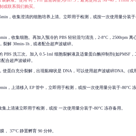
 裂解液。使用 时，PH 值需调整为PH7.3，避免使用含 NP-40，Triton
，可自行配制或联系我们购买。
m 离心 5min，收集澄清的细胞培养上清。立即用于检测，或按一次使用量分装于-
离心 5min，收集细胞。再加入预冷的 PBS 轻轻混匀清洗，2-8°C，2500rpm 
裂解 30min-1h , 或者配合超声波破碎。
的
PBS 洗三次。加入 0.5-1ml 细胞裂解液及适量蛋白酶抑制剂(如PMS
或者配合超声波破碎。
，使蛋白充分裂解
, 出现黏糊状是 DNA，可以使用超声波破碎DNA。(或用超声
 离心 10min，上清移入 EP 管中，立即用于检测，或按一次使用量分装于-80°C
 分钟。收集上清液立即用于检测，或按 一次使用量分装于-80°C 冻存备用。
， 37°C 静置孵育 90 分钟。