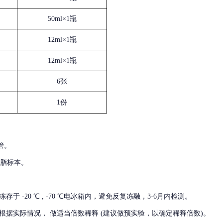
50ml×1瓶
12ml×1瓶
12ml×1瓶
6张
1份
管。
血脂标本。
冻存于
-20 ℃ , -70 ℃电冰箱内，避免反复冻融，3-6月内检测。
根据实际情况，
做适当倍数稀释
(建议做预实验，以确定稀释倍数)。