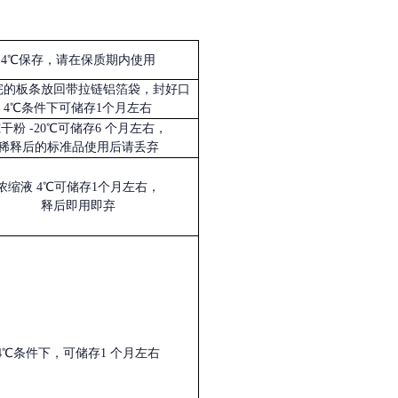
4℃保存，请在保质期内使用
完的板条放回带拉链铝箔袋，封好口
4℃条件下可储存1个月左右
冻干粉
-20℃可储存6 个月左右，
稀释后的标准品使用后请丢弃
浓缩液
4℃可储存1个月左右，
释后即用即弃
4℃条件下，可储存1 个月左右