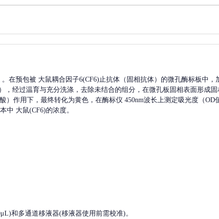
A）。在预包被
大鼠耦合因子6(CF6)
止抗体（固相抗体）的微孔酶标板中，
），经过温育与充分洗涤，去除未结合的组分，在微孔板固相表面形成固
硫酸）作用下，最终转化为黄色，在酶标仪 450nm波长上测定吸光度（O
本中
大鼠(CF6)
的浓度。
, 200-1000μL)和多通道移液器(移液器使用前需校准)。