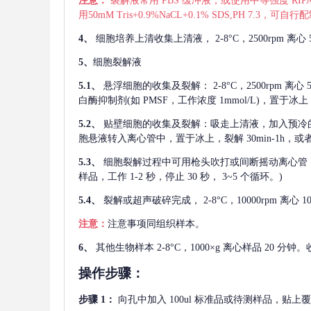
注意：
裂解液常用
PBS 缓冲液，或使用中等强度 RIPA
用50mM Tris+0.9%NaCL+0.1% SDS,PH 7.3
4、
细胞培养上清收集上清液，
2-8°C，2500rp
5、
细胞裂解液
5.1、
悬浮细胞的收集及裂解：
2-8°C，2500rpm 
白酶抑制剂(如 PMSF，工作浓度 1mmol/L)，置于冰上，
5.2、
贴壁细胞的收集及裂解：吸走上清液，加入预冷
胞悬液转入离心管中，置于冰上，裂解 30min-1h，
5.3、
细胞裂解过程中可用枪头吹打或间断摇动离心管
样品，工作 1-2 秒，停止 30 秒， 3~5 个循环。)
5.4、
裂解或超声破碎完成，
2-8°C，10000rpm
注意：
注意事项同组织样本。
6、
其他生物样本
2-8°C，1000×g 离心样品 20
操作步骤：
步骤
1：
向孔中加入
100ul 标准品或待测样品，贴上覆膜