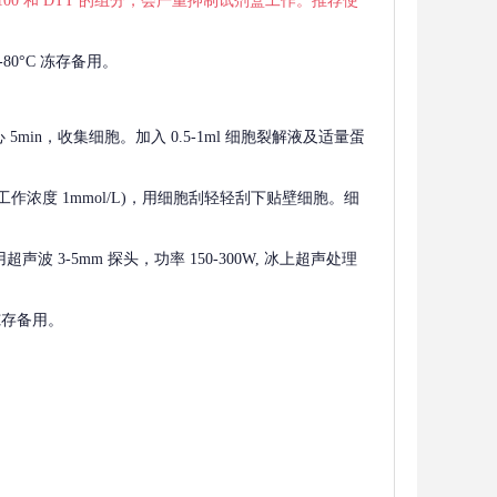
 X-100 和 DTT 的组分，会严重抑制试剂盒工作。推荐使
80°C 冻存备用。
离心 5min，收集细胞。加入 0.5-1ml 细胞裂解液及适量蛋
F，工作浓度 1mmol/L)，用细胞刮轻轻刮下贴壁细胞。细
波 3-5mm 探头，功率 150-300W, 冰上超声处理
 冻存备用。