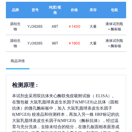
纯度/规
品牌
货号
价格
库存
包装
格
源桔生
液体试剂瓶
YJ36265
48T
￥1400
大量
物
＋酶标板
源桔生
液体试剂瓶
YJ36265
96T
￥1900
大量
物
＋酶标板
商品详情
检测原理
:
本试剂盒采用双抗体夹心酶联免疫吸附试验（
ELISA）。
在预包被
大鼠乳脂球表皮生长因子8(MFGE8)
止抗体（固相
抗体）的微孔酶标板中，加入
大鼠乳脂球表皮生长因子
8(MFGE8)
校准品和待测样本，再加入另一株
HRP标记的抗
大鼠乳脂球表皮生长因子8(MFGE8)
（酶标抗体），经过温
育与充分洗涤，去除未结合的组分，在微孔板固相表面形成