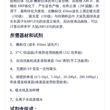
固相抗体
-抗原-酶标抗体的夹心复合物。加底物 A和 B，底
物在 HRP催化下，产生蓝色产物，在终止液（2M 硫酸）作
用下，最终转化为黄色，在酶标仪 450nm波长上测定吸光度
（OD值），吸光度（OD值）与待测样品中
大鼠乳脂球表皮
生长因子8(MFGE8)
的浓度正相关。拟合校准品曲线，可以
计算出样本中
大鼠(MFGE8)
的浓度。
所需器材和试剂
1、
酶标仪
(波长 450nm 滤光片)
2、
37°C 恒温箱(不推荐使用细胞用 CO2 培养箱)
3、
自动洗板机或多道移液器
/5ml 滴管(手工洗板用)
4、
无菌的
EP 管及一次性吸头
5、
精密的单道
(0.5-10μL, 5-50μL, 20-200μL, 200-1000μL)
和多通道移液器(移液器使用前需校准)。
6、
吸水纸及加样槽
7、
去离子水或蒸馏水
试剂盒组成：