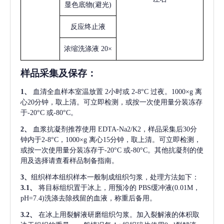
显色底物
(避光)
反应终止液
浓缩洗涤液
20×
样品采集及保存
：
1、
血清全血样本室温放置
2小时或 2-8°C 过夜。1000×g 离
心20分钟，取上清。可立即检测，或按一次使用量分装冻存
于-20°C 或-80°C。
2、
血浆抗凝剂推荐使用
EDTA-Na2/K2，样品采集后30分
钟内于2-8°C，1000×g 离心15分钟，取上清。可立即检测，
或按一次使用量分装冻存于-20°C 或-80°C。其他抗凝剂的使
用及选择请查看样品制备指南。
3、
组织样本组织样本一般制成组织匀浆，处理方法如下：
3.1、
将目标组织置于冰上，用预冷的
PBS缓冲液(0.01M，
pH=7.4)洗涤去除残留的血液，称重后备用。
3.2、
在冰上用裂解液研磨组织匀浆。加入裂解液的体积取