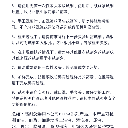
3、
请使用无菌一次性吸头吸取试剂，使用后，须旋紧试剂
瓶盖，以防止微生物污染和蒸发。
4、
手工洗板时，加洗液的吸头或滴管，切勿接触酶标板
孔。不充分的洗涤或污染容易造成假阳性和高背景。
5、
检测过程中，请提前准备好下一步实验所需试剂，洗板
后及时将试剂加入板孔，防止板孔干燥，导致检测失效。
6、
在未经确认的情况下，请勿将其他批次试剂盒的试剂或
其他来源的试剂用于本试剂盒。
7、
请勿重复使用一次性吸头，以免造成交叉污染。
8、
加样完成，贴覆膜以防孵育过程样品的蒸发，在推荐温
度下完成孵育过程。
9、
试验中请穿实验服、戴口罩、手套等，做好防护工作。
特别是检测血液或者其他体液样品时，请按生物试验室安全
防护条例执行。
总结：
感谢您选用本公司ELISA系列产品。本产品可检
测血清、血浆、细胞培养上清液、灌洗液、尿液、羊
水、腹水、脑脊液、胸腔积液、组织匀浆液等多种类型