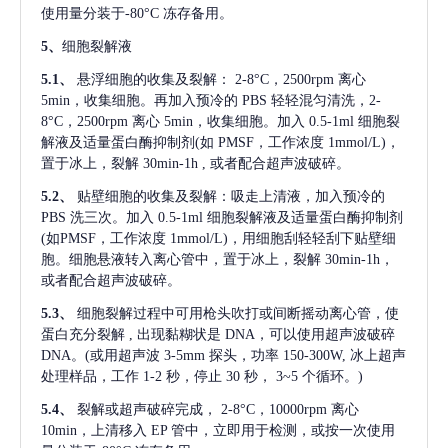
使用量分装于-80°C 冻存备用。
5、
细胞裂解液
5.1、
悬浮细胞的收集及裂解：
2-8°C，2500rpm 离心
5min，收集细胞。再加入预冷的 PBS 轻轻混匀清洗，2-
8°C，2500rpm 离心 5min，收集细胞。加入 0.5-1ml 细胞裂
解液及适量蛋白酶抑制剂(如 PMSF，工作浓度 1mmol/L)，
置于冰上，裂解 30min-1h , 或者配合超声波破碎。
5.2、
贴壁细胞的收集及裂解：吸走上清液，加入预冷的
PBS 洗三次。加入 0.5-1ml 细胞裂解液及适量蛋白酶抑制剂
(如PMSF，工作浓度 1mmol/L)，用细胞刮轻轻刮下贴壁细
胞。细胞悬液转入离心管中，置于冰上，裂解 30min-1h，
或者配合超声波破碎。
5.3、
细胞裂解过程中可用枪头吹打或间断摇动离心管，使
蛋白充分裂解
, 出现黏糊状是 DNA，可以使用超声波破碎
DNA。(或用超声波 3-5mm 探头，功率 150-300W, 冰上超声
处理样品，工作 1-2 秒，停止 30 秒， 3~5 个循环。)
5.4、
裂解或超声破碎完成，
2-8°C，10000rpm 离心
10min，上清移入 EP 管中，立即用于检测，或按一次使用