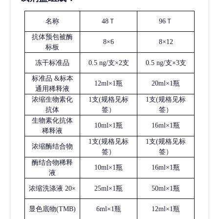
名称
48Ｔ
96Ｔ
抗体预包被酶
8×6
8×12
标板
冻干标准品
0.5 ng/支×2支
0.5 ng/支×3支
标准品
&标本
12ml×1瓶
20ml×1瓶
通用稀释液
浓缩生物素化
1支(规格见标
1支(规格见标
抗体
签）
签）
生物素化抗体
10ml×1瓶
16ml×1瓶
稀释液
1支(规格见标
1支(规格见标
浓缩酶结合物
签）
签）
酶结合物稀释
10ml×1瓶
16ml×1瓶
液
浓缩洗涤液
20×
25ml×1瓶
50ml×1瓶
显色底物
(
TMB
)
6ml×1瓶
12ml×1瓶