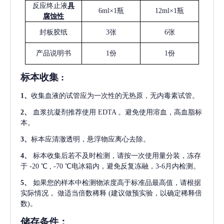
反应终止液
具
6ml×1瓶
12ml×1瓶
腐蚀性
封板胶纸
3张
6张
产品说明书
1份
1份
标本收集
:
1
、
收集血液的试管应为一次性的无热原，无内毒素试管。
2
、
血浆抗凝剂推荐使用
EDTA 。避免使用溶血，高血脂标
本。
3
、
标本应清澈透明，悬浮物应离心去除。
4
、
标本收集后若不及时检测，请按一次使用量分装，冻存
于
-20 ℃ , -70 ℃电冰箱内，避免反复冻融，3-6月内检测。
5
、
如果您的样本中检测物浓度高于标准品最高值，请根据
实际情况，
做适当倍数稀释
(建议做预实验，以确定稀释倍
数)。
储存条件：