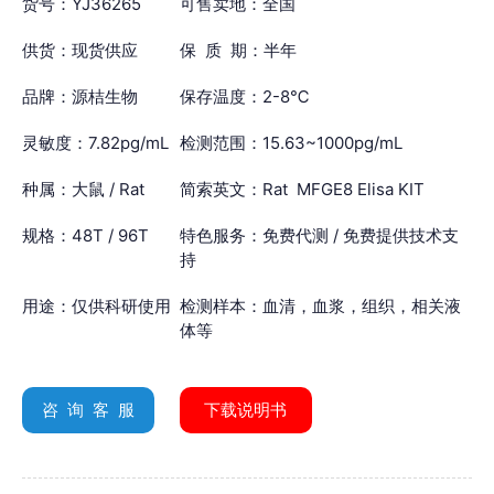
货号：YJ36265
可售卖地：全国
供货：现货供应
保 质 期：半年
品牌：源桔生物
保存温度：2-8℃
灵敏度：7.82pg/mL
检测范围：15.63~1000pg/mL
种属：大鼠 / Rat
简索英文：Rat MFGE8 Elisa KIT
规格：48T / 96T
特色服务：免费代测 / 免费提供技术支
持
用途：仅供科研使用
检测样本：血清，血浆，组织，相关液
体等
咨 询 客 服
下载说明书