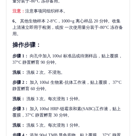
量分装于-80°C 冻存备用。
注意：
注意事项同组织样本。
6、
其他生物样本
2-8°C，1000×g 离心样品 20 分钟。收集
上清液立即用于检测，或按 一次使用量分装于-80°C 冻存备
用。
操作步骤：
步骤
1：
向孔中加入
100ul 标准品或待测样品，贴上覆膜，
37°C 静置孵育 90 分钟。
洗板：
洗板
2 次。不浸泡。
步骤
2：
加入
100ul 生物素-抗体工作液，贴上覆膜， 37°C
静置孵育 60 分钟。
洗板：
洗板
3 次。每次浸泡 1 分钟。
步骤
3：
加入
100ul HRP-链霉亲和素(SABC)工作液，贴上
覆膜，37°C 静置孵育 30 分钟。
洗板：
洗板
5 次。每次浸泡 1 分钟。
步骤
4：
添加
90ul TMB 显色底物。贴上覆膜， 37°C 静置