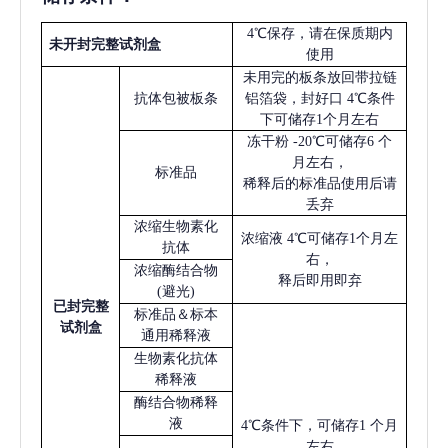
4℃保存，请在保质期内
未开封完整试剂盒
使用
未用完的板条放回带拉链
抗体包被板条
铝箔袋，封好口
4℃条件
下可储存1个月左右
冻干粉
-20℃可储存6 个
月左右，
标准品
稀释后的标准品使用后请
丢弃
浓缩生物素化
浓缩液
4℃可储存1个月左
抗体
右，
浓缩酶结合物
释后即用即弃
(避光)
已
封完整
标准品＆标本
试剂盒
通用稀释液
生物素化抗体
稀释液
酶结合物稀释
液
4℃条件下，可储存1 个月
左右