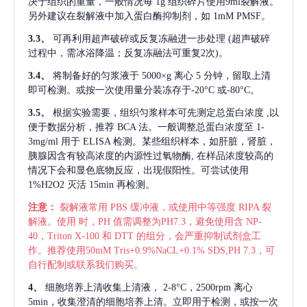
决于组织的重量，一般情况每
1g 组织碎片使用9ml裂解液。
另外建议在裂解液中加入蛋白酶抑制剂，如 1mM PMSF。
3.3、
可再利用超声破碎或反复冻融进一步处理
(超声破碎
过程中，需冰浴降温；反复冻融法可重复2次)。
3.4、
将制备好的匀浆液于
5000×g 离心 5 分钟，留取上清
即可检测。或按一次使用量分装冻存于-20°C 或-80°C。
3.5、
根据实验需要，组织匀浆样本可先测定总蛋白浓度
,以
便于数据分析，推荐 BCA 法。一般调整总蛋白浓度至 1-
3mg/ml 用于 ELISA 检测。某些组织样本，如肝脏，肾脏，
胰腺因含有较高浓度的内源性过氧物酶, 在样品浓度较高的
情况下会和显色底物反应，出现假阳性。可尝试使用
1%H2O2 灭活 15min 再检测。
注意：
裂解液常用
PBS 缓冲液，或使用中等强度 RIPA 裂
解液。使用 时，PH 值需调整为PH7.3，避免使用含 NP-
40，Triton X-100 和 DTT 的组分，会严重抑制试剂盒工
作。推荐使用50mM Tris+0.9%NaCL+0.1% SDS,PH 7.3，可
自行配制或联系我们购买。
4、
细胞培养上清收集上清液，
2-8°C，2500rpm 离心
5min，收集澄清的细胞培养上清。立即用于检测，或按一次