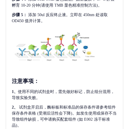
孵育 10-20 分钟(请使用 TMB 显色精准控制方法)。
步骤
5：
添加
50ul 反应终止液。立即在 450nm 处读取
OD450 值并计算。
注意事项
：
1、
使用不同的试剂盒时，需先做好标记，防止组分混用，
导致实验失败。
2、
试剂盒开启后，酶标板和标准品的保存条件请参考组件
保存条件表格
(受潮后活性会下降)。如发生使用或保存不当
导致组件缺损，可申请购买配套组件
(如 E002 冻干标准
品)。