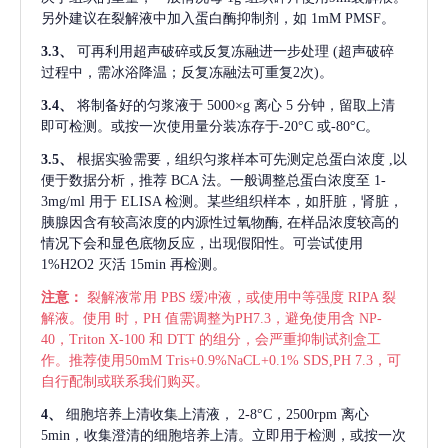
另外建议在裂解液中加入蛋白酶抑制剂，如 1mM PMSF。
3.3、
可再利用超声破碎或反复冻融进一步处理
(超声破碎
过程中，需冰浴降温；反复冻融法可重复2次)。
3.4、
将制备好的匀浆液于
5000×g 离心 5 分钟，留取上清
即可检测。或按一次使用量分装冻存于-20°C 或-80°C。
3.5、
根据实验需要，组织匀浆样本可先测定总蛋白浓度
,以
便于数据分析，推荐 BCA 法。一般调整总蛋白浓度至 1-
3mg/ml 用于 ELISA 检测。某些组织样本，如肝脏，肾脏，
胰腺因含有较高浓度的内源性过氧物酶, 在样品浓度较高的
情况下会和显色底物反应，出现假阳性。可尝试使用
1%H2O2 灭活 15min 再检测。
注意：
裂解液常用
PBS 缓冲液，或使用中等强度 RIPA 裂
解液。使用 时，PH 值需调整为PH7.3，避免使用含 NP-
40，Triton X-100 和 DTT 的组分，会严重抑制试剂盒工
作。推荐使用50mM Tris+0.9%NaCL+0.1% SDS,PH 7.3，可
自行配制或联系我们购买。
4、
细胞培养上清收集上清液，
2-8°C，2500rpm 离心
5min，收集澄清的细胞培养上清。立即用于检测，或按一次