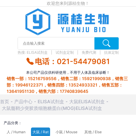
欢迎您来到源桔生物！
热搜:
ELISA试剂盒
试剂盒定制
免费代测
抗体定制
电话：021-54479081
本公司产品仅供科研使用，不用于人体及临床诊断！
销售一部：15216759556，销售二部：15921990938，销售三
部：19946122371，销售四部：13524933321，销售五部：
13641951130，销售六部：17740839645
首页
产品中心
ELISA试剂盒
大鼠ELISA试剂盒
大鼠髓鞘少突胶质细胞糖蛋白(MOG)ELISA试剂盒
产品分类：
人 / Human
大鼠 / Rat
小鼠 / Mouse
其他 / Else