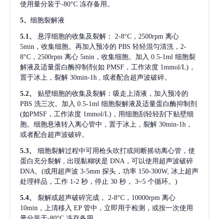
使用量分装于-80°C 冻存备用。
5、
细胞裂解液
5.1、
悬浮细胞的收集及裂解：
2-8°C，2500rpm 离心
5min，收集细胞。再加入预冷的 PBS 轻轻混匀清洗，2-
8°C，2500rpm 离心 5min，收集细胞。加入 0.5-1ml 细胞裂
解液及适量蛋白酶抑制剂(如 PMSF，工作浓度 1mmol/L)，
置于冰上，裂解 30min-1h , 或者配合超声波破碎。
5.2、
贴壁细胞的收集及裂解：吸走上清液，加入预冷的
PBS 洗三次。加入 0.5-1ml 细胞裂解液及适量蛋白酶抑制剂
(如PMSF，工作浓度 1mmol/L)，用细胞刮轻轻刮下贴壁细
胞。细胞悬液转入离心管中，置于冰上，裂解 30min-1h，
或者配合超声波破碎。
5.3、
细胞裂解过程中可用枪头吹打或间断摇动离心管，使
蛋白充分裂解
, 出现黏糊状是 DNA，可以使用超声波破碎
DNA。(或用超声波 3-5mm 探头，功率 150-300W, 冰上超声
处理样品，工作 1-2 秒，停止 30 秒， 3~5 个循环。)
5.4、
裂解或超声破碎完成，
2-8°C，10000rpm 离心
10min，上清移入 EP 管中，立即用于检测，或按一次使用
量分装于-80°C 冻存备用。