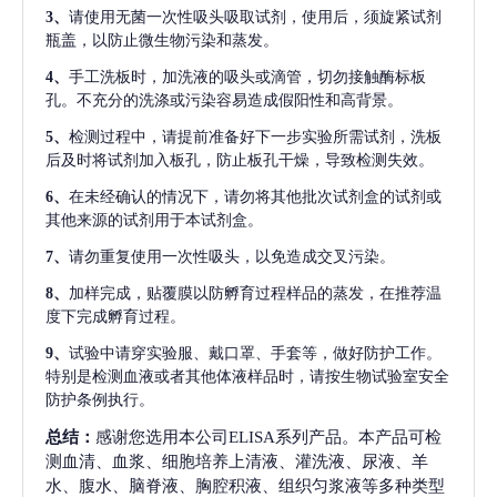
3、
请使用无菌一次性吸头吸取试剂，使用后，须旋紧试剂
瓶盖，以防止微生物污染和蒸发。
4、
手工洗板时，加洗液的吸头或滴管，切勿接触酶标板
孔。不充分的洗涤或污染容易造成假阳性和高背景。
5、
检测过程中，请提前准备好下一步实验所需试剂，洗板
后及时将试剂加入板孔，防止板孔干燥，导致检测失效。
6、
在未经确认的情况下，请勿将其他批次试剂盒的试剂或
其他来源的试剂用于本试剂盒。
7、
请勿重复使用一次性吸头，以免造成交叉污染。
8、
加样完成，贴覆膜以防孵育过程样品的蒸发，在推荐温
度下完成孵育过程。
9、
试验中请穿实验服、戴口罩、手套等，做好防护工作。
特别是检测血液或者其他体液样品时，请按生物试验室安全
防护条例执行。
总结：
感谢您选用本公司ELISA系列产品。本产品可检
测血清、血浆、细胞培养上清液、灌洗液、尿液、羊
水、腹水、脑脊液、胸腔积液、组织匀浆液等多种类型