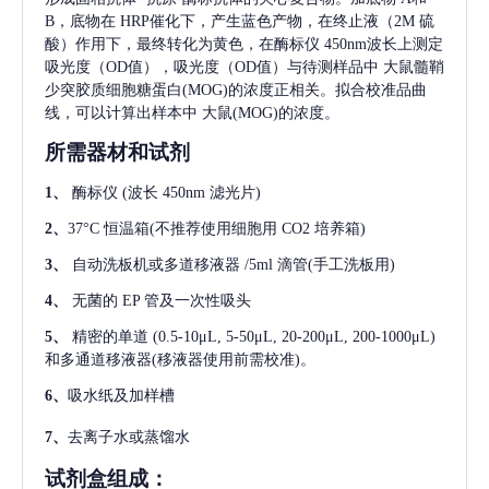
B，底物在 HRP催化下，产生蓝色产物，在终止液（2M 硫
酸）作用下，最终转化为黄色，在酶标仪 450nm波长上测定
吸光度（OD值），吸光度（OD值）与待测样品中
大鼠髓鞘
少突胶质细胞糖蛋白(MOG)
的浓度正相关。拟合校准品曲
线，可以计算出样本中
大鼠(MOG)
的浓度。
所需器材和试剂
1、
酶标仪
(波长 450nm 滤光片)
2、
37°C 恒温箱(不推荐使用细胞用 CO2 培养箱)
3、
自动洗板机或多道移液器
/5ml 滴管(手工洗板用)
4、
无菌的
EP 管及一次性吸头
5、
精密的单道
(0.5-10μL, 5-50μL, 20-200μL, 200-1000μL)
和多通道移液器(移液器使用前需校准)。
6、
吸水纸及加样槽
7、
去离子水或蒸馏水
试剂盒组成：