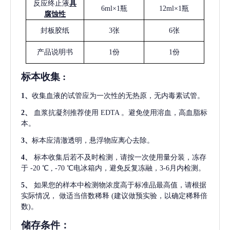
反应终止液
具
6ml×1瓶
12ml×1瓶
腐蚀性
封板胶纸
3张
6张
产品说明书
1份
1份
标本收集
:
1
、
收集血液的试管应为一次性的无热原，无内毒素试管。
2
、
血浆抗凝剂推荐使用
EDTA 。避免使用溶血，高血脂标
本。
3
、
标本应清澈透明，悬浮物应离心去除。
4
、
标本收集后若不及时检测，请按一次使用量分装，冻存
于
-20 ℃ , -70 ℃电冰箱内，避免反复冻融，3-6月内检测。
5
、
如果您的样本中检测物浓度高于标准品最高值，请根据
实际情况，
做适当倍数稀释
(建议做预实验，以确定稀释倍
数)。
储存条件：