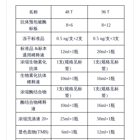
名称
48Ｔ
96Ｔ
抗体预包被酶
8×6
8×12
标板
冻干标准品
0.5 ng/支×2支
0.5 ng/支×3支
标准品
&标本
12ml×1瓶
20ml×1瓶
通用稀释液
浓缩生物素化
1支(规格见标
1支(规格见标
抗体
签）
签）
生物素化抗体
10ml×1瓶
16ml×1瓶
稀释液
1支(规格见标
1支(规格见标
浓缩酶结合物
签）
签）
酶结合物稀释
10ml×1瓶
16ml×1瓶
液
浓缩洗涤液
20×
25ml×1瓶
50ml×1瓶
显色底物
(
TMB
)
6ml×1瓶
12ml×1瓶