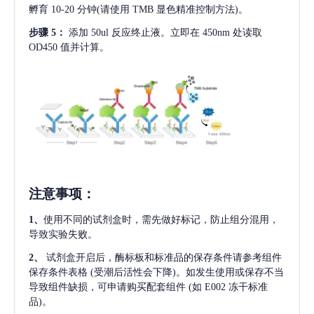
孵育 10-20 分钟(请使用 TMB 显色精准控制方法)。
步骤
5：
添加
50ul 反应终止液。立即在 450nm 处读取
OD450 值并计算。
注意事项
：
1、
使用不同的试剂盒时，需先做好标记，防止组分混用，
导致实验失败。
2、
试剂盒开启后，酶标板和标准品的保存条件请参考组件
保存条件表格
(受潮后活性会下降)。如发生使用或保存不当
导致组件缺损，可申请购买配套组件
(如 E002 冻干标准
品)。