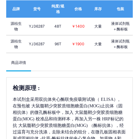
纯度/规
品牌
货号
价格
库存
包装
格
源桔生
液体试剂瓶
YJ36287
48T
￥1400
大量
物
＋酶标板
源桔生
液体试剂瓶
YJ36287
96T
￥1900
大量
物
＋酶标板
商品详情
检测原理
:
本试剂盒采用双抗体夹心酶联免疫吸附试验（
ELISA）。
在预包被
大鼠髓鞘少突胶质细胞糖蛋白(MOG)
止抗体（固
相抗体）的微孔酶标板中，加入
大鼠髓鞘少突胶质细胞糖
蛋白(MOG)
校准品和待测样本，再加入另一株
HRP标记的
抗
大鼠髓鞘少突胶质细胞糖蛋白(MOG)
（酶标抗体），经
过温育与充分洗涤，去除未结合的组分，在微孔板固相表面
形成固相抗体
-抗原-酶标抗体的夹心复合物。加底物 A和