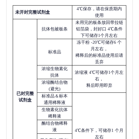
4℃保存，请在保质期内
未开封完整试剂盒
使用
未用完的板条放回带拉链
抗体包被板条
铝箔袋，封好口
4℃条件
下可储存1个月左右
冻干粉
-20℃可储存6 个
月左右，
标准品
稀释后的标准品使用后请
丢弃
浓缩生物素化
浓缩液
4℃可储存1个月左
抗体
右，
浓缩酶结合物
释后即用即弃
(避光)
已
封完整
标准品＆标本
试剂盒
通用稀释液
生物素化抗体
稀释液
酶结合物稀释
液
4℃条件下，可储存1 个月
左右