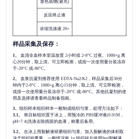
显色底物
(避光)
反应终止液
浓缩洗涤液
20×
样品采集及保存
：
1、
血清全血样本室温放置
2小时或 2-8°C 过夜。1000×g 离
心20分钟，取上清。可立即检测，或按一次使用量分装冻存
于-20°C 或-80°C。
2、
血浆抗凝剂推荐使用
EDTA-Na2/K2，样品采集后30分
钟内于2-8°C，1000×g 离心15分钟，取上清。可立即检测，
或按一次使用量分装冻存于-20°C 或-80°C。其他抗凝剂的使
用及选择请查看样品制备指南。
3、
组织样本组织样本一般制成组织匀浆，处理方法如下：
3.1、
将目标组织置于冰上，用预冷的
PBS缓冲液(0.01M，
pH=7.4)洗涤去除残留的血液，称重后备用。
3.2、
在冰上用裂解液研磨组织匀浆。加入裂解液的体积取
决于组织的重量，一般情况每
1g 组织碎片使用9ml裂解液。