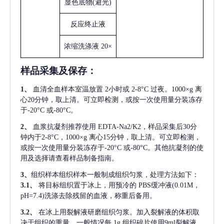
显色底物
(避光)
反应终止液
浓缩洗涤液
20×
样品采集及保存
：
1、
血清全血样本室温放置
2小时或 2-8°C 过夜。1000×g 离
心20分钟，取上清。可立即检测，或按一次使用量分装冻存
于-20°C 或-80°C。
2、
血浆抗凝剂推荐使用
EDTA-Na2/K2，样品采集后30分
钟内于2-8°C，1000×g 离心15分钟，取上清。可立即检测，
或按一次使用量分装冻存于-20°C 或-80°C。其他抗凝剂的使
用及选择请查看样品制备指南。
3、
组织样本组织样本一般制成组织匀浆，处理方法如下：
3.1、
将目标组织置于冰上，用预冷的
PBS缓冲液(0.01M，
pH=7.4)洗涤去除残留的血液，称重后备用。
3.2、
在冰上用裂解液研磨组织匀浆。加入裂解液的体积取
决于组织的重量，一般情况每
1g 组织碎片使用9ml裂解液。