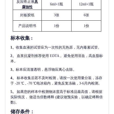
反应终止液
具
6ml×1瓶
12ml×1瓶
腐蚀性
封板胶纸
3张
6张
产品说明书
1份
1份
标本收集
:
1
、
收集血液的试管应为一次性的无热原，无内毒素试管。
2
、
血浆抗凝剂推荐使用
EDTA 。避免使用溶血，高血脂标
本。
3
、
标本应清澈透明，悬浮物应离心去除。
4
、
标本收集后若不及时检测，请按一次使用量分装，冻存
于
-20 ℃ , -70 ℃电冰箱内，避免反复冻融，3-6月内检测。
5
、
如果您的样本中检测物浓度高于标准品最高值，请根据
实际情况，
做适当倍数稀释
(建议做预实验，以确定稀释倍
数)。
储存条件：