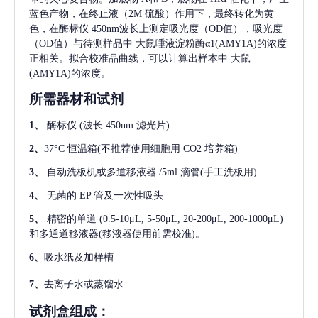
蓝色产物，在终止液（2M 硫酸）作用下，最终转化为黄
色，在酶标仪 450nm波长上测定吸光度（OD值），吸光度
（OD值）与待测样品中
大鼠唾液淀粉酶α1(AMY1A)
的浓度
正相关。拟合校准品曲线，可以计算出样本中
大鼠
(AMY1A)
的浓度。
所需器材和试剂
1、
酶标仪
(波长 450nm 滤光片)
2、
37°C 恒温箱(不推荐使用细胞用 CO2 培养箱)
3、
自动洗板机或多道移液器
/5ml 滴管(手工洗板用)
4、
无菌的
EP 管及一次性吸头
5、
精密的单道
(0.5-10μL, 5-50μL, 20-200μL, 200-1000μL)
和多通道移液器(移液器使用前需校准)。
6、
吸水纸及加样槽
7、
去离子水或蒸馏水
试剂盒组成：