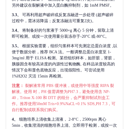
另外建议在裂解液中加入蛋白酶抑制剂，如 1mM PMSF。
3.3、
可再利用超声破碎或反复冻融进一步处理
(超声破碎
过程中，需冰浴降温；反复冻融法可重复2次)。
3.4、
将制备好的匀浆液于
5000×g 离心 5 分钟，留取上清
即可检测。或按一次使用量分装冻存于-20°C 或-80°C。
3.5、
根据实验需要，组织匀浆样本可先测定总蛋白浓度
,以
便于数据分析，推荐 BCA 法。一般调整总蛋白浓度至 1-
3mg/ml 用于 ELISA 检测。某些组织样本，如肝脏，肾脏，
胰腺因含有较高浓度的内源性过氧物酶, 在样品浓度较高的
情况下会和显色底物反应，出现假阳性。可尝试使用
1%H2O2 灭活 15min 再检测。
注意：
裂解液常用
PBS 缓冲液，或使用中等强度 RIPA 裂
解液。使用 时，PH 值需调整为PH7.3，避免使用含 NP-
40，Triton X-100 和 DTT 的组分，会严重抑制试剂盒工
作。推荐使用50mM Tris+0.9%NaCL+0.1% SDS,PH 7.3，可
自行配制或联系我们购买。
4、
细胞培养上清收集上清液，
2-8°C，2500rpm 离心
5min，收集澄清的细胞培养上清。立即用于检测，或按一次