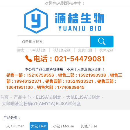
欢迎您来到源桔生物！
热搜:
ELISA试剂盒
试剂盒定制
免费代测
抗体定制
电话：021-54479081
本公司产品仅供科研使用，不用于人体及临床诊断！
销售一部：15216759556，销售二部：15921990938，销售三
部：19946122371，销售四部：13524933321，销售五部：
13641951130，销售六部：17740839645
首页
产品中心
ELISA试剂盒
大鼠ELISA试剂盒
大鼠唾液淀粉酶α1(AMY1A)ELISA试剂盒
产品分类：
人 / Human
大鼠 / Rat
小鼠 / Mouse
其他 / Else