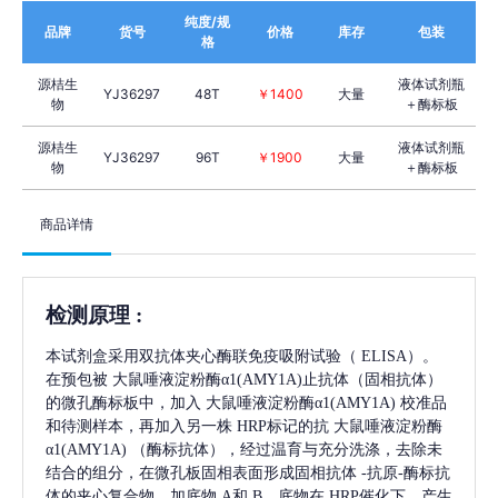
纯度/规
品牌
货号
价格
库存
包装
格
源桔生
液体试剂瓶
YJ36297
48T
￥1400
大量
物
＋酶标板
源桔生
液体试剂瓶
YJ36297
96T
￥1900
大量
物
＋酶标板
商品详情
检测原理
:
本试剂盒采用双抗体夹心酶联免疫吸附试验（
ELISA）。
在预包被
大鼠唾液淀粉酶α1(AMY1A)
止抗体（固相抗体）
的微孔酶标板中，加入
大鼠唾液淀粉酶α1(AMY1A)
校准品
和待测样本，再加入另一株
HRP标记的抗
大鼠唾液淀粉酶
α1(AMY1A)
（酶标抗体），经过温育与充分洗涤，去除未
结合的组分，在微孔板固相表面形成固相抗体
-抗原-酶标抗
体的夹心复合物。加底物 A和 B，底物在 HRP催化下，产生