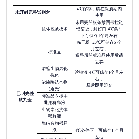
4℃保存，请在保质期内
未开封完整试剂盒
使用
未用完的板条放回带拉链
抗体包被板条
铝箔袋，封好口
4℃条件
下可储存1个月左右
冻干粉
-20℃可储存6 个
月左右，
标准品
稀释后的标准品使用后请
丢弃
浓缩生物素化
浓缩液
4℃可储存1个月左
抗体
右，
浓缩酶结合物
释后即用即弃
(避光)
已
封完整
标准品＆标本
试剂盒
通用稀释液
生物素化抗体
稀释液
酶结合物稀释
液
4℃条件下，可储存1 个月
左右