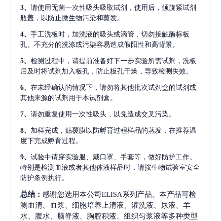
3、
请使用无菌一次性吸头吸取试剂，使用后，须旋紧试剂
瓶盖，以防止微生物污染和蒸发。
4、
手工洗板时，加洗液的吸头或滴管，切勿接触酶标板
孔。不充分的洗涤或污染容易造成假阳性和高背景。
5、
检测过程中，请提前准备好下一步实验所需试剂，洗板
后及时将试剂加入板孔，防止板孔干燥，导致检测失效。
6、
在未经确认的情况下，请勿将其他批次试剂盒的试剂或
其他来源的试剂用于本试剂盒。
7、
请勿重复使用一次性吸头，以免造成交叉污染。
8、
加样完成，贴覆膜以防孵育过程样品的蒸发，在推荐温
度下完成孵育过程。
9、
试验中请穿实验服、戴口罩、手套等，做好防护工作。
特别是检测血液或者其他体液样品时，请按生物试验室安全
防护条例执行。
总结：
感谢您选用本公司ELISA系列产品。本产品可检
测血清、血浆、细胞培养上清液、灌洗液、尿液、羊
水、腹水、脑脊液、胸腔积液、组织匀浆液等多种类型