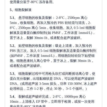
使用量分装于-80°C 冻存备用。
5、
细胞裂解液
5.1、
悬浮细胞的收集及裂解：
2-8°C，2500rpm 离心
5min，收集细胞。再加入预冷的 PBS 轻轻混匀清洗，2-
8°C，2500rpm 离心 5min，收集细胞。加入 0.5-1ml 细胞裂
解液及适量蛋白酶抑制剂(如 PMSF，工作浓度 1mmol/L)，
置于冰上，裂解 30min-1h , 或者配合超声波破碎。
5.2、
贴壁细胞的收集及裂解：吸走上清液，加入预冷的
PBS 洗三次。加入 0.5-1ml 细胞裂解液及适量蛋白酶抑制剂
(如PMSF，工作浓度 1mmol/L)，用细胞刮轻轻刮下贴壁细
胞。细胞悬液转入离心管中，置于冰上，裂解 30min-1h，
或者配合超声波破碎。
5.3、
细胞裂解过程中可用枪头吹打或间断摇动离心管，使
蛋白充分裂解
, 出现黏糊状是 DNA，可以使用超声波破碎
DNA。(或用超声波 3-5mm 探头，功率 150-300W, 冰上超声
处理样品，工作 1-2 秒，停止 30 秒， 3~5 个循环。)
5.4、
裂解或超声破碎完成，
2-8°C，10000rpm 离心
10min，上清移入 EP 管中，立即用于检测，或按一次使用
量分装于-80°C 冻存备用。