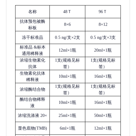
名称
48Ｔ
96Ｔ
抗体预包被酶
8×6
8×12
标板
冻干标准品
0.5 ng/支×2支
0.5 ng/支×3支
标准品
&标本
12ml×1瓶
20ml×1瓶
通用稀释液
浓缩生物素化
1支(规格见标
1支(规格见标
抗体
签）
签）
生物素化抗体
10ml×1瓶
16ml×1瓶
稀释液
1支(规格见标
1支(规格见标
浓缩酶结合物
签）
签）
酶结合物稀释
10ml×1瓶
16ml×1瓶
液
浓缩洗涤液
20×
25ml×1瓶
50ml×1瓶
显色底物
(
TMB
)
6ml×1瓶
12ml×1瓶