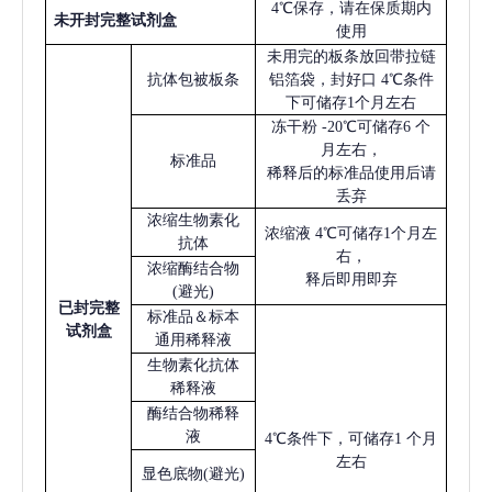
4℃保存，请在保质期内
未开封完整试剂盒
使用
未用完的板条放回带拉链
抗体包被板条
铝箔袋，封好口
4℃条件
下可储存1个月左右
冻干粉
-20℃可储存6 个
月左右，
标准品
稀释后的标准品使用后请
丢弃
浓缩生物素化
浓缩液
4℃可储存1个月左
抗体
右，
浓缩酶结合物
释后即用即弃
(避光)
已
封完整
标准品＆标本
试剂盒
通用稀释液
生物素化抗体
稀释液
酶结合物稀释
液
4℃条件下，可储存1 个月
左右
显色底物
(避光)