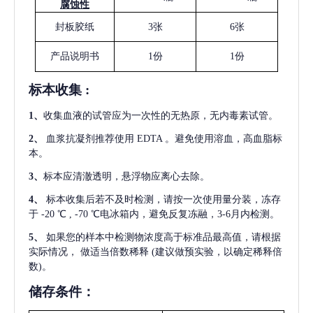
腐蚀性
封板胶纸
3张
6张
产品说明书
1份
1份
标本收集
:
1
、
收集血液的试管应为一次性的无热原，无内毒素试管。
2
、
血浆抗凝剂推荐使用
EDTA 。避免使用溶血，高血脂标
本。
3
、
标本应清澈透明，悬浮物应离心去除。
4
、
标本收集后若不及时检测，请按一次使用量分装，冻存
于
-20 ℃ , -70 ℃电冰箱内，避免反复冻融，3-6月内检测。
5
、
如果您的样本中检测物浓度高于标准品最高值，请根据
实际情况，
做适当倍数稀释
(建议做预实验，以确定稀释倍
数)。
储存条件：