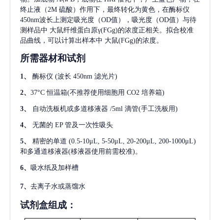
终止液（2M 硫酸）作用下，最终转化为黄色，在酶标仪
450nm波长上测定吸光度（OD值），吸光度（OD值）与待
测样品中
大鼠纤维蛋白原γ(FGg)
的浓度正相关。拟合校准
品曲线，可以计算出样本中
大鼠(FGg)
的浓度。
所需器材和试剂
1、
酶标仪
(波长 450nm 滤光片)
2、
37°C 恒温箱(不推荐使用细胞用 CO2 培养箱)
3、
自动洗板机或多道移液器
/5ml 滴管(手工洗板用)
4、
无菌的
EP 管及一次性吸头
5、
精密的单道
(0.5-10μL, 5-50μL, 20-200μL, 200-1000μL)
和多通道移液器(移液器使用前需校准)。
6、
吸水纸及加样槽
7、
去离子水或蒸馏水
试剂盒组成：