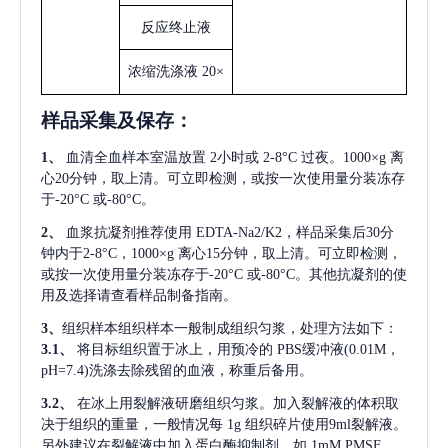
反应终止液
浓缩洗涤液
20×
样品采集及保存
：
1、
血清全血样本室温放置
2小时或 2-8°C 过夜。1000×g 离
心20分钟，取上清。可立即检测，或按一次使用量分装冻存
于-20°C 或-80°C。
2、
血浆抗凝剂推荐使用
EDTA-Na2/K2，样品采集后30分
钟内于2-8°C，1000×g 离心15分钟，取上清。可立即检测，
或按一次使用量分装冻存于-20°C 或-80°C。其他抗凝剂的使
用及选择请查看样品制备指南。
3、
组织样本组织样本一般制成组织匀浆，处理方法如下：
3.1、
将目标组织置于冰上，用预冷的
PBS缓冲液(0.01M，
pH=7.4)洗涤去除残留的血液，称重后备用。
3.2、
在冰上用裂解液研磨组织匀浆。加入裂解液的体积取
决于组织的重量，一般情况每
1g 组织碎片使用9ml裂解液。
另外建议在裂解液中加入蛋白酶抑制剂，如 1mM PMSF。