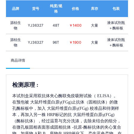
纯度/规
品牌
货号
价格
库存
包装
格
源桔生
液体试剂瓶
YJ36327
48T
￥1400
大量
物
＋酶标板
源桔生
液体试剂瓶
YJ36327
96T
￥1900
大量
物
＋酶标板
商品详情
检测原理
:
本试剂盒采用双抗体夹心酶联免疫吸附试验（
ELISA）。
在预包被
大鼠纤维蛋白原γ(FGg)
止抗体（固相抗体）的微
孔酶标板中，加入
大鼠纤维蛋白原γ(FGg)
校准品和待测样
本，再加入另一株
HRP标记的抗
大鼠纤维蛋白原γ(FGg)
（酶标抗体），经过温育与充分洗涤，去除未结合的组分，
在微孔板固相表面形成固相抗体
-抗原-酶标抗体的夹心复合
物。加底物 A和 B，底物在 HRP催化下，产生蓝色产物，在