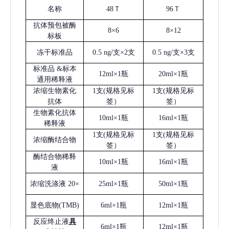
名称
48Ｔ
96Ｔ
抗体预包被酶
8×6
8×12
标板
冻干标准品
0.5 ng/支×2支
0.5 ng/支×3支
标准品
&标本
12ml×1瓶
20ml×1瓶
通用稀释液
浓缩生物素化
1支(规格见标
1支(规格见标
抗体
签）
签）
生物素化抗体
10ml×1瓶
16ml×1瓶
稀释液
1支(规格见标
1支(规格见标
浓缩酶结合物
签）
签）
酶结合物稀释
10ml×1瓶
16ml×1瓶
液
浓缩洗涤液
20×
25ml×1瓶
50ml×1瓶
显色底物
(
TMB
)
6ml×1瓶
12ml×1瓶
反应终止液
具
6ml×1瓶
12ml×1瓶