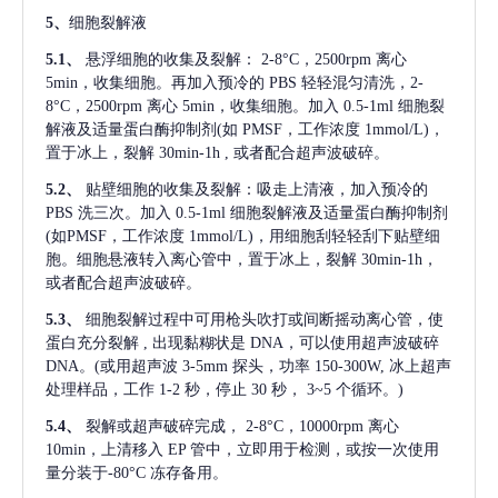
5、
细胞裂解液
5.1、
悬浮细胞的收集及裂解：
2-8°C，2500rpm 离心
5min，收集细胞。再加入预冷的 PBS 轻轻混匀清洗，2-
8°C，2500rpm 离心 5min，收集细胞。加入 0.5-1ml 细胞裂
解液及适量蛋白酶抑制剂(如 PMSF，工作浓度 1mmol/L)，
置于冰上，裂解 30min-1h , 或者配合超声波破碎。
5.2、
贴壁细胞的收集及裂解：吸走上清液，加入预冷的
PBS 洗三次。加入 0.5-1ml 细胞裂解液及适量蛋白酶抑制剂
(如PMSF，工作浓度 1mmol/L)，用细胞刮轻轻刮下贴壁细
胞。细胞悬液转入离心管中，置于冰上，裂解 30min-1h，
或者配合超声波破碎。
5.3、
细胞裂解过程中可用枪头吹打或间断摇动离心管，使
蛋白充分裂解
, 出现黏糊状是 DNA，可以使用超声波破碎
DNA。(或用超声波 3-5mm 探头，功率 150-300W, 冰上超声
处理样品，工作 1-2 秒，停止 30 秒， 3~5 个循环。)
5.4、
裂解或超声破碎完成，
2-8°C，10000rpm 离心
10min，上清移入 EP 管中，立即用于检测，或按一次使用
量分装于-80°C 冻存备用。