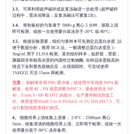
3.3、
可再利用超声破碎或反复冻融进一步处理
(超声破碎
过程中，需冰浴降温；反复冻融法可重复2次)。
3.4、
将制备好的匀浆液于
5000×g 离心 5 分钟，留取上清
即可检测。或按一次使用量分装冻存于-20°C 或-80°C。
3.5、
根据实验需要，组织匀浆样本可先测定总蛋白浓度
,以
便于数据分析，推荐 BCA 法。一般调整总蛋白浓度至 1-
3mg/ml 用于 ELISA 检测。某些组织样本，如肝脏，肾脏，
胰腺因含有较高浓度的内源性过氧物酶, 在样品浓度较高的
情况下会和显色底物反应，出现假阳性。可尝试使用
1%H2O2 灭活 15min 再检测。
注意：
裂解液常用
PBS 缓冲液，或使用中等强度 RIPA 裂
解液。使用 时，PH 值需调整为PH7.3，避免使用含 NP-
40，Triton X-100 和 DTT 的组分，会严重抑制试剂盒工
作。推荐使用50mM Tris+0.9%NaCL+0.1% SDS,PH 7.3，可
自行配制或联系我们购买。
4、
细胞培养上清收集上清液，
2-8°C，2500rpm 离心
5min，收集澄清的细胞培养上清。立即用于检测，或按一次
使用量分装于-80°C 冻存备用。