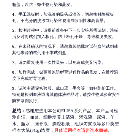
瓶盖，以防止微生物污染和蒸发。
4、
手工洗板时，加洗液的吸头或滴管，切勿接触酶标板
孔。不充分的洗涤或污染容易造成假阳性和高背景。
5、
检测过程中，请提前准备好下一步实验所需试剂，洗板
后及时将试剂加入板孔，防止板孔干燥，导致检测失效。
6、
在未经确认的情况下，请勿将其他批次试剂盒的试剂或
其他来源的试剂用于本试剂盒。
7、
请勿重复使用一次性吸头，以免造成交叉污染。
8、
加样完成，贴覆膜以防孵育过程样品的蒸发，在推荐温
度下完成孵育过程。
9、
试验中请穿实验服、戴口罩、手套等，做好防护工作。
特别是检测血液或者其他体液样品时，请按生物试验室安全
防护条例执行。
总结：
感谢您选用本公司ELISA系列产品。本产品可检
测血清、血浆、细胞培养上清液、灌洗液、尿液、羊
水、腹水、脑脊液、胸腔积液、组织匀浆液等多种类型
样本大鼠(FGg)浓度，
具体适用样本请咨询本商铺
。