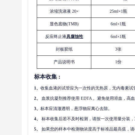
浓缩洗涤液
20×
25ml×1瓶
显色底物
(
TMB
)
6ml×1瓶
反应终止液
具腐蚀性
6ml×1瓶
封板胶纸
3张
产品说明书
1份
标本收集
:
1
、
收集血液的试管应为一次性的无热原，无内毒素试
2
、
血浆抗凝剂推荐使用
EDTA 。避免使用溶血，高
3
、
标本应清澈透明，悬浮物应离心去除。
4
、
标本收集后若不及时检测，请按一次使用量分装，
5
、
如果您的样本中检测物浓度高于标准品最高值，请