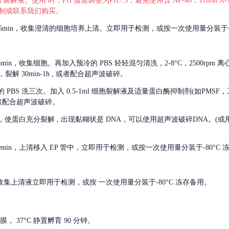
 裂解液。使用 时，PH 值需调整为PH7.3，避免使用含 NP-40，Triton
，可自行配制或联系我们购买。
m 离心 5min，收集澄清的细胞培养上清。立即用于检测，或按一次使用量分装于-
离心 5min，收集细胞。再加入预冷的 PBS 轻轻混匀清洗，2-8°C，2500rpm 
裂解 30min-1h , 或者配合超声波破碎。
的
PBS 洗三次。加入 0.5-1ml 细胞裂解液及适量蛋白酶抑制剂(如PMS
或者配合超声波破碎。
，使蛋白充分裂解
, 出现黏糊状是 DNA，可以使用超声波破碎DNA。(或用超声
 离心 10min，上清移入 EP 管中，立即用于检测，或按一次使用量分装于-80°C
 分钟。收集上清液立即用于检测，或按 一次使用量分装于-80°C 冻存备用。
， 37°C 静置孵育 90 分钟。