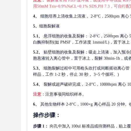
注意：
裂解液常用
PBS 缓冲液，或使用中等强度 RIPA
用50mM Tris+0.9%NaCL+0.1% SDS,PH 7.3
4、
细胞培养上清收集上清液，
2-8°C，2500rp
5、
细胞裂解液
5.1、
悬浮细胞的收集及裂解：
2-8°C，2500rpm 
白酶抑制剂(如 PMSF，工作浓度 1mmol/L)，置于冰上，
5.2、
贴壁细胞的收集及裂解：吸走上清液，加入预冷
胞悬液转入离心管中，置于冰上，裂解 30min-1h，
5.3、
细胞裂解过程中可用枪头吹打或间断摇动离心管
样品，工作 1-2 秒，停止 30 秒， 3~5 个循环。)
5.4、
裂解或超声破碎完成，
2-8°C，10000rpm
注意：
注意事项同组织样本。
6、
其他生物样本
2-8°C，1000×g 离心样品 20
操作步骤：
步骤
1：
向孔中加入
100ul 标准品或待测样品，贴上覆膜