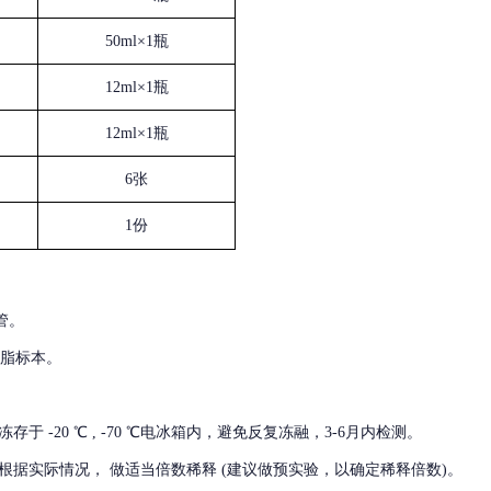
50ml×1瓶
12ml×1瓶
12ml×1瓶
6张
1份
管。
血脂标本。
冻存于
-20 ℃ , -70 ℃电冰箱内，避免反复冻融，3-6月内检测。
根据实际情况，
做适当倍数稀释
(建议做预实验，以确定稀释倍数)。