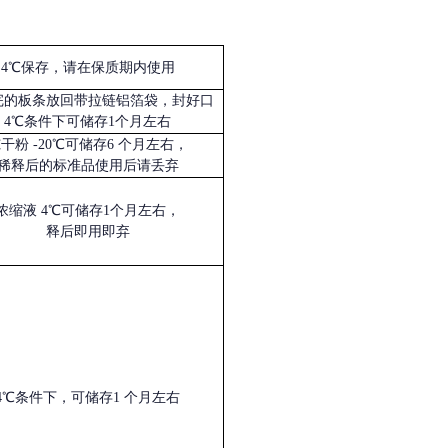
4℃保存，请在保质期内使用
完的板条放回带拉链铝箔袋，封好口
4℃条件下可储存1个月左右
冻干粉
-20℃可储存6 个月左右，
稀释后的标准品使用后请丢弃
浓缩液
4℃可储存1个月左右，
释后即用即弃
4℃条件下，可储存1 个月左右