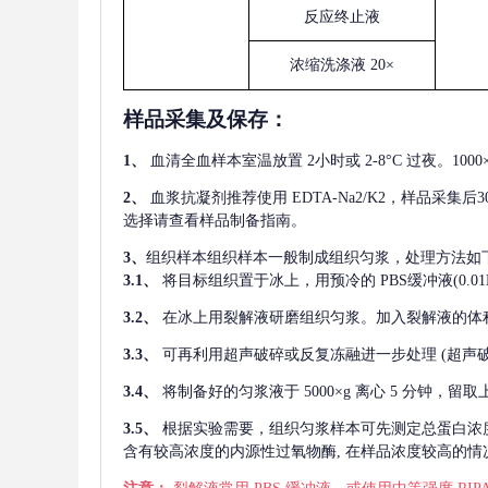
反应终止液
浓缩洗涤液
20×
样品采集及保存
：
1、
血清全血样本室温放置
2小时或 2-8°C 过夜。1
2、
血浆抗凝剂推荐使用
EDTA-Na2/K2，样品采集
选择请查看样品制备指南。
3、
组织样本组织样本一般制成组织匀浆，处理方法如
3.1、
将目标组织置于冰上，用预冷的
PBS缓冲液(0.
3.2、
在冰上用裂解液研磨组织匀浆。加入裂解液的体
3.3、
可再利用超声破碎或反复冻融进一步处理
(超声
3.4、
将制备好的匀浆液于
5000×g 离心 5 分钟，
3.5、
根据实验需要，组织匀浆样本可先测定总蛋白浓
含有较高浓度的内源性过氧物酶, 在样品浓度较高的情况下