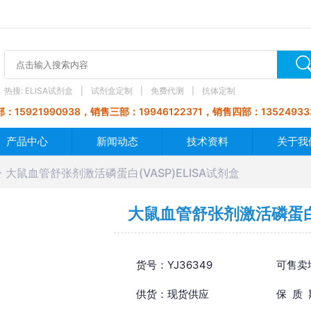
热搜:
ELISA试剂盒
试剂盒定制
免费代测
抗体定制
：15921990938，销售三部：19946122371，销售四部：13524933
产品中心
新闻动态
技术资料
关于我
大鼠血管舒张剂激活磷蛋白(VASP)ELISA试剂盒
大鼠血管舒张剂激活磷蛋白(V
货号：YJ36349
可售卖
供货：现货供应
保 质