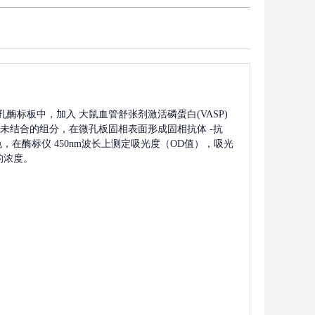
孔酶标板中，加入
大鼠血管舒张剂激活磷蛋白(VASP)
未结合的组分，在微孔板固相表面形成固相抗体
-抗
，在酶标仪 450nm波长上测定吸光度（OD值），吸光
的浓度。