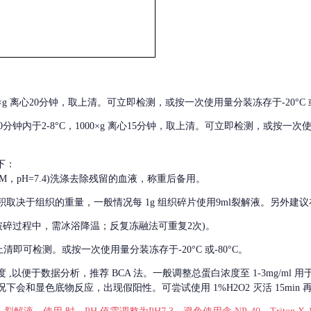
000×g 离心20分钟，取上清。可立即检测，或按一次使用量分装冻存于-20°C 或
后30分钟内于2-8°C，1000×g 离心15分钟，取上清。可立即检测，或按一次
下：
01M，pH=7.4)洗涤去除残留的血液，称重后备用。
积取决于组织的重量，一般情况每
1g 组织碎片使用9ml裂解液。另外建议
破碎过程中，需冰浴降温；反复冻融法可重复2次)。
留取上清即可检测。或按一次使用量分装冻存于-20°C 或-80°C。
度
,以便于数据分析，推荐 BCA 法。一般调整总蛋白浓度至 1-3mg/ml
会和显色底物反应，出现假阳性。可尝试使用 1%H2O2 灭活 15min 