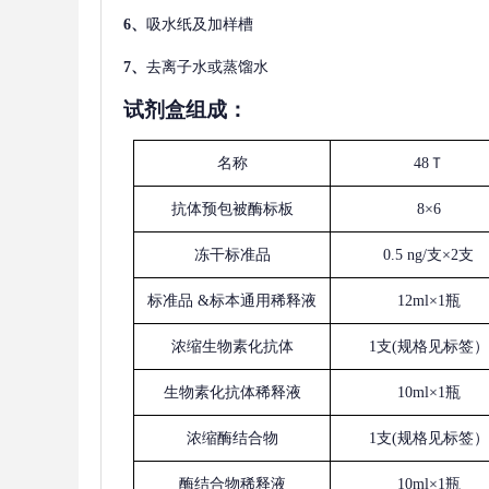
6、
吸水纸及加样槽
7、
去离子水或蒸馏水
试剂盒组成：
名称
48Ｔ
抗体预包被酶标板
8×6
冻干标准品
0.5 ng/支×2支
标准品
&标本通用稀释液
12ml×1瓶
浓缩生物素化抗体
1支(规格见标签）
生物素化抗体稀释液
10ml×1瓶
浓缩酶结合物
1支(规格见标签）
酶结合物稀释液
10ml×1瓶