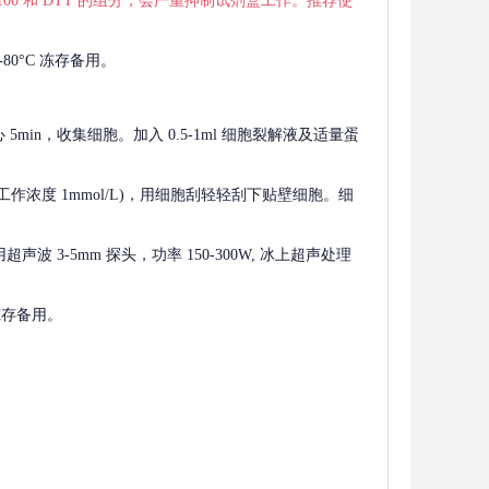
 X-100 和 DTT 的组分，会严重抑制试剂盒工作。推荐使
80°C 冻存备用。
离心 5min，收集细胞。加入 0.5-1ml 细胞裂解液及适量蛋
F，工作浓度 1mmol/L)，用细胞刮轻轻刮下贴壁细胞。细
波 3-5mm 探头，功率 150-300W, 冰上超声处理
 冻存备用。