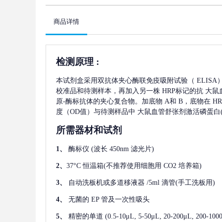
商品详情
检测原理
:
本试剂盒采用双抗体夹心酶联免疫吸附试验（
ELIS
校准品和待测样本，再加入另一株
HRP标记的抗
大鼠
原-酶标抗体的夹心复合物。加底物 A和 B，底物在 
度（OD值）与待测样品中
大鼠血管舒张剂激活磷蛋白(V
所需器材和试剂
1、
酶标仪
(波长 450nm 滤光片)
2、
37°C 恒温箱(不推荐使用细胞用 CO2 培养箱)
3、
自动洗板机或多道移液器
/5ml 滴管(手工洗板用)
4、
无菌的
EP 管及一次性吸头
5、
精密的单道
(0.5-10μL, 5-50μL, 20-200μL