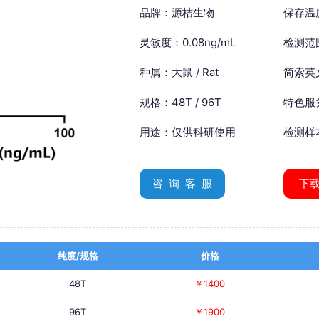
品牌：源桔生物
保存温
灵敏度：0.08ng/mL
检测范围
种属：大鼠 / Rat
简索英文：
规格：48T / 96T
特色服
用途：仅供科研使用
检测样
咨 询 客 服
下
纯度/规格
价格
48T
￥1400
96T
￥1900