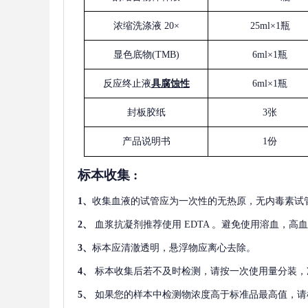
浓缩洗涤液
20×
25ml×1瓶
显色底物
(
TMB
)
6ml×1瓶
反应终止液
具腐蚀性
6ml×1瓶
封板胶纸
3张
产品说明书
1份
标本收集
:
1
、
收集血液的试管应为一次性的无热原，无内毒素试
2
、
血浆抗凝剂推荐使用
EDTA 。避免使用溶血，高
3
、
标本应清澈透明，悬浮物应离心去除。
4
、
标本收集后若不及时检测，请按一次使用量分装，
5
、
如果您的样本中检测物浓度高于标准品最高值，请