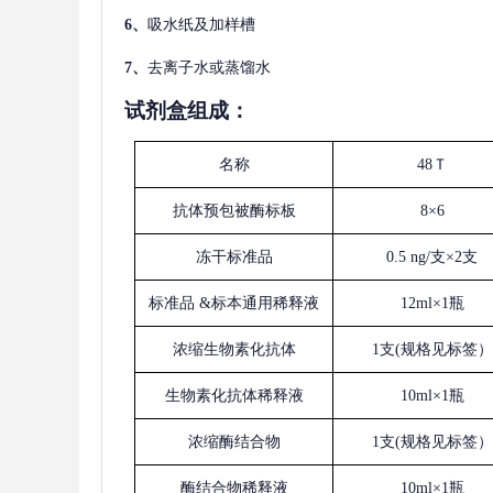
6、
吸水纸及加样槽
7、
去离子水或蒸馏水
试剂盒组成：
名称
48Ｔ
抗体预包被酶标板
8×6
冻干标准品
0.5 ng/支×2支
标准品
&标本通用稀释液
12ml×1瓶
浓缩生物素化抗体
1支(规格见标签）
生物素化抗体稀释液
10ml×1瓶
浓缩酶结合物
1支(规格见标签）
酶结合物稀释液
10ml×1瓶