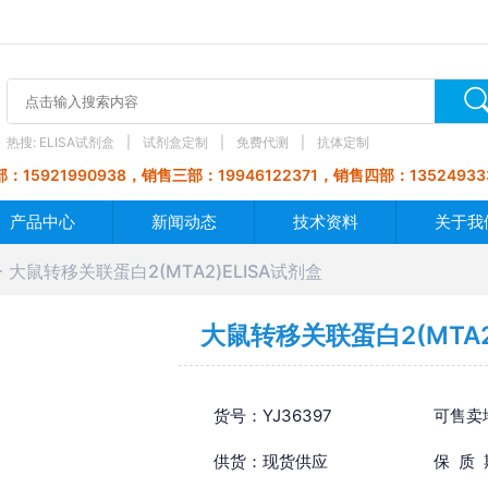
热搜:
ELISA试剂盒
试剂盒定制
免费代测
抗体定制
：15921990938，销售三部：19946122371，销售四部：13524933
产品中心
新闻动态
技术资料
关于我
大鼠转移关联蛋白2(MTA2)ELISA试剂盒
大鼠转移关联蛋白2(MTA2
货号：YJ36397
可售卖
供货：现货供应
保 质