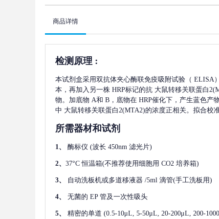
商品详情
检测原理
:
本试剂盒采用双抗体夹心酶联免疫吸附试验（
ELIS
本，再加入另一株
HRP标记的抗
大鼠转移关联蛋白2(M
物。加底物 A和 B，底物在 HRP催化下，产生蓝色
中
大鼠转移关联蛋白2(MTA2)
的浓度正相关。拟合校
所需器材和试剂
1、
酶标仪
(波长 450nm 滤光片)
2、
37°C 恒温箱(不推荐使用细胞用 CO2 培养箱)
3、
自动洗板机或多道移液器
/5ml 滴管(手工洗板用)
4、
无菌的
EP 管及一次性吸头
5、
精密的单道
(0.5-10μL, 5-50μL, 20-200μL