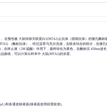
A）。在预包被
大鼠转移关联蛋白2(MTA2)
止抗体（固相抗体）的微孔酶标
TA2)
（酶标抗体），经过温育与充分洗涤，去除未结合的组分，在微孔
产物，在终止液（2M 硫酸）作用下，最终转化为黄色，在酶标仪 450nm
准品曲线，可以计算出样本中
大鼠(MTA2)
的浓度。
, 200-1000μL)和多通道移液器(移液器使用前需校准)。