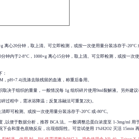
000×g 离心20分钟，取上清。可立即检测，或按一次使用量分装冻存于-20°C 或
后30分钟内于2-8°C，1000×g 离心15分钟，取上清。可立即检测，或按一次
下：
01M，pH=7.4)洗涤去除残留的血液，称重后备用。
积取决于组织的重量，一般情况每
1g 组织碎片使用9ml裂解液。另外建议
破碎过程中，需冰浴降温；反复冻融法可重复2次)。
留取上清即可检测。或按一次使用量分装冻存于-20°C 或-80°C。
度
,以便于数据分析，推荐 BCA 法。一般调整总蛋白浓度至 1-3mg/ml
会和显色底物反应，出现假阳性。可尝试使用 1%H2O2 灭活 15min 