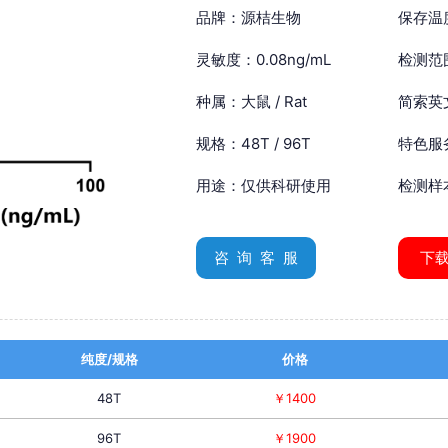
品牌：源桔生物
保存温
灵敏度：0.08ng/mL
检测范围
种属：大鼠 / Rat
简索英文：
规格：48T / 96T
特色服
用途：仅供科研使用
检测样
咨 询 客 服
下
纯度/规格
价格
48T
￥1400
96T
￥1900