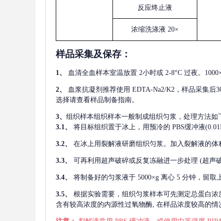
反应终止液
浓缩洗涤液
20×
样品采集及保存
：
1、
血清全血样本室温放置
2小时或 2-8°C 过夜。1
2、
血浆抗凝剂推荐使用
EDTA-Na2/K2，样品采集
选择请查看样品制备指南。
3、
组织样本组织样本一般制成组织匀浆，处理方法如
3.1、
将目标组织置于冰上，用预冷的
PBS缓冲液(0.
3.2、
在冰上用裂解液研磨组织匀浆。加入裂解液的体
3.3、
可再利用超声破碎或反复冻融进一步处理
(超声
3.4、
将制备好的匀浆液于
5000×g 离心 5 分钟，
3.5、
根据实验需要，组织匀浆样本可先测定总蛋白浓
含有较高浓度的内源性过氧物酶, 在样品浓度较高的情况下