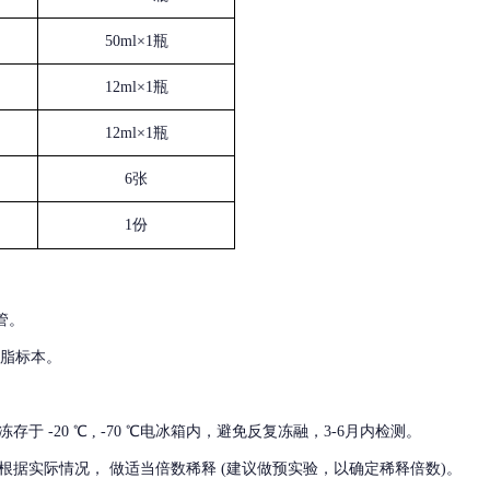
50ml×1瓶
12ml×1瓶
12ml×1瓶
6张
1份
管。
血脂标本。
冻存于
-20 ℃ , -70 ℃电冰箱内，避免反复冻融，3-6月内检测。
根据实际情况，
做适当倍数稀释
(建议做预实验，以确定稀释倍数)。