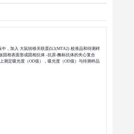
板中，加入
大鼠转移关联蛋白2(MTA2)
校准品和待测样
板固相表面形成固相抗体
-抗原-酶标抗体的夹心复合
波长上测定吸光度（OD值），吸光度（OD值）与待测样品