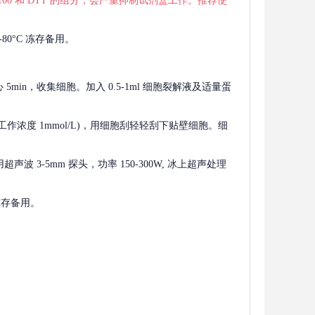
 X-100 和 DTT 的组分，会严重抑制试剂盒工作。推荐使
80°C 冻存备用。
离心 5min，收集细胞。加入 0.5-1ml 细胞裂解液及适量蛋
F，工作浓度 1mmol/L)，用细胞刮轻轻刮下贴壁细胞。细
波 3-5mm 探头，功率 150-300W, 冰上超声处理
 冻存备用。