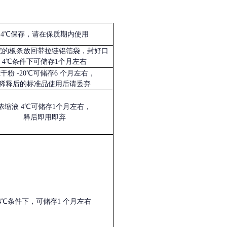
4℃保存，请在保质期内使用
完的板条放回带拉链铝箔袋，封好口
4℃条件下可储存1个月左右
冻干粉
-20℃可储存6 个月左右，
稀释后的标准品使用后请丢弃
浓缩液
4℃可储存1个月左右，
释后即用即弃
4℃条件下，可储存1 个月左右