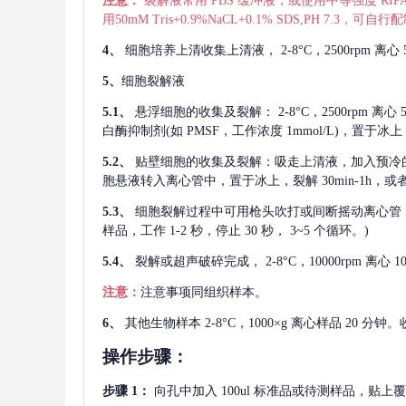
注意：
裂解液常用
PBS 缓冲液，或使用中等强度 RIPA
用50mM Tris+0.9%NaCL+0.1% SDS,PH 7.3
4、
细胞培养上清收集上清液，
2-8°C，2500rp
5、
细胞裂解液
5.1、
悬浮细胞的收集及裂解：
2-8°C，2500rpm 
白酶抑制剂(如 PMSF，工作浓度 1mmol/L)，置于冰上，
5.2、
贴壁细胞的收集及裂解：吸走上清液，加入预冷
胞悬液转入离心管中，置于冰上，裂解 30min-1h，
5.3、
细胞裂解过程中可用枪头吹打或间断摇动离心管
样品，工作 1-2 秒，停止 30 秒， 3~5 个循环。)
5.4、
裂解或超声破碎完成，
2-8°C，10000rpm
注意：
注意事项同组织样本。
6、
其他生物样本
2-8°C，1000×g 离心样品 20
操作步骤：
步骤
1：
向孔中加入
100ul 标准品或待测样品，贴上覆膜