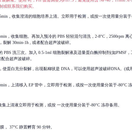
 裂解液。使用 时，PH 值需调整为PH7.3，避免使用含 NP-40，Triton
，可自行配制或联系我们购买。
m 离心 5min，收集澄清的细胞培养上清。立即用于检测，或按一次使用量分装于-
离心 5min，收集细胞。再加入预冷的 PBS 轻轻混匀清洗，2-8°C，2500rpm 
裂解 30min-1h , 或者配合超声波破碎。
的
PBS 洗三次。加入 0.5-1ml 细胞裂解液及适量蛋白酶抑制剂(如PMS
或者配合超声波破碎。
，使蛋白充分裂解
, 出现黏糊状是 DNA，可以使用超声波破碎DNA。(或用超声
 离心 10min，上清移入 EP 管中，立即用于检测，或按一次使用量分装于-80°C
 分钟。收集上清液立即用于检测，或按 一次使用量分装于-80°C 冻存备用。
， 37°C 静置孵育 90 分钟。