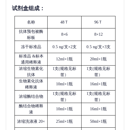
试剂盒组成：
名称
48Ｔ
96Ｔ
抗体预包被酶
8×6
8×12
标板
冻干标准品
0.5 ng/支×2支
0.5 ng/支×3支
标准品
&标本
12ml×1瓶
20ml×1瓶
通用稀释液
浓缩生物素化
1支(规格见标
1支(规格见标
抗体
签）
签）
生物素化抗体
10ml×1瓶
16ml×1瓶
稀释液
1支(规格见标
1支(规格见标
浓缩酶结合物
签）
签）
酶结合物稀释
10ml×1瓶
16ml×1瓶
液
浓缩洗涤液
20×
25ml×1瓶
50ml×1瓶