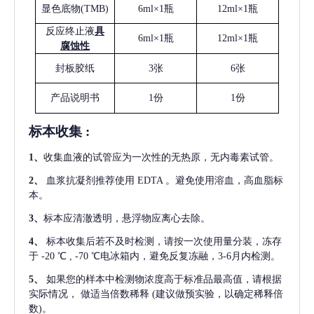
显色底物
(
TMB
)
6ml×1瓶
12ml×1瓶
反应终止液
具
6ml×1瓶
12ml×1瓶
腐蚀性
封板胶纸
3张
6张
产品说明书
1份
1份
标本收集
:
1
、
收集血液的试管应为一次性的无热原，无内毒素试管。
2
、
血浆抗凝剂推荐使用
EDTA 。避免使用溶血，高血脂标
本。
3
、
标本应清澈透明，悬浮物应离心去除。
4
、
标本收集后若不及时检测，请按一次使用量分装，冻存
于
-20 ℃ , -70 ℃电冰箱内，避免反复冻融，3-6月内检测。
5
、
如果您的样本中检测物浓度高于标准品最高值，请根据
实际情况，
做适当倍数稀释
(建议做预实验，以确定稀释倍
数)。