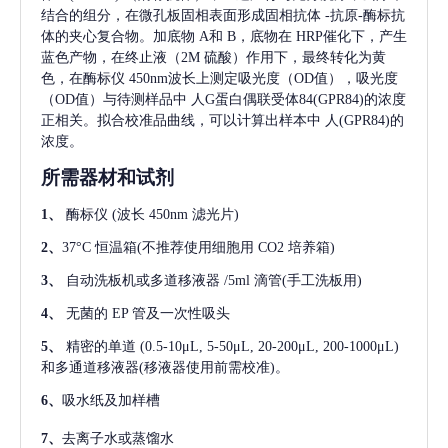
结合的组分，在微孔板固相表面形成固相抗体
-抗原-酶标抗
体的夹心复合物。加底物 A和 B，底物在 HRP催化下，产生
蓝色产物，在终止液（2M 硫酸）作用下，最终转化为黄
色，在酶标仪 450nm波长上测定吸光度（OD值），吸光度
（OD值）与待测样品中
人G蛋白偶联受体84(GPR84)
的浓度
正相关。拟合校准品曲线，可以计算出样本中
人(GPR84)
的
浓度。
所需器材和试剂
1、
酶标仪
(波长 450nm 滤光片)
2、
37°C 恒温箱(不推荐使用细胞用 CO2 培养箱)
3、
自动洗板机或多道移液器
/5ml 滴管(手工洗板用)
4、
无菌的
EP 管及一次性吸头
5、
精密的单道
(0.5-10μL, 5-50μL, 20-200μL, 200-1000μL)
和多通道移液器(移液器使用前需校准)。
6、
吸水纸及加样槽
7、
去离子水或蒸馏水