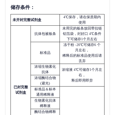
储存条件：
4℃保存，请在保质期内
未开封完整试剂盒
使用
未用完的板条放回带拉链
抗体包被板条
铝箔袋，封好口
4℃条件
下可储存1个月左右
冻干粉
-20℃可储存6 个
月左右，
标准品
稀释后的标准品使用后请
丢弃
浓缩生物素化
浓缩液
4℃可储存1个月左
抗体
右，
浓缩酶结合物
释后即用即弃
(避光)
已
封完整
标准品＆标本
试剂盒
通用稀释液
生物素化抗体
稀释液
酶结合物稀释