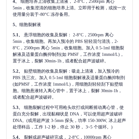
4、
细胞培养上清收集上清液，
2-8°C，2500rpm 离心
5min，收集澄清的细胞培养上清。立即用于检测，或按一次
使用量分装于-80°C 冻存备用。
5、
细胞裂解液
5.1、
悬浮细胞的收集及裂解：
2-8°C，2500rpm 离心
5min，收集细胞。再加入预冷的 PBS 轻轻混匀清洗，2-
8°C，2500rpm 离心 5min，收集细胞。加入 0.5-1ml 细胞裂
解液及适量蛋白酶抑制剂(如 PMSF，工作浓度 1mmol/L)，
置于冰上，裂解 30min-1h , 或者配合超声波破碎。
5.2、
贴壁细胞的收集及裂解：吸走上清液，加入预冷的
PBS 洗三次。加入 0.5-1ml 细胞裂解液及适量蛋白酶抑制剂
(如PMSF，工作浓度 1mmol/L)，用细胞刮轻轻刮下贴壁细
胞。细胞悬液转入离心管中，置于冰上，裂解 30min-1h，
或者配合超声波破碎。
5.3、
细胞裂解过程中可用枪头吹打或间断摇动离心管，使
蛋白充分裂解
, 出现黏糊状是 DNA，可以使用超声波破碎
DNA。(或用超声波 3-5mm 探头，功率 150-300W, 冰上超声
处理样品，工作 1-2 秒，停止 30 秒， 3~5 个循环。)
5.4、
裂解或超声破碎完成，
2-8°C，10000rpm 离心