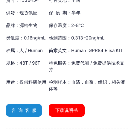
货号：YJ36454
可售卖地：全国
供货：现货供应
保 质 期：半年
品牌：源桔生物
保存温度：2-8℃
灵敏度：0.16ng/mL
检测范围：0.313~20ng/mL
种属：人 / Human
简索英文：Human GPR84 Elisa KIT
规格：48T / 96T
特色服务：免费代测 / 免费提供技术支
持
用途：仅供科研使用
检测样本：血清，血浆，组织，相关液
体等
咨 询 客 服
下载说明书