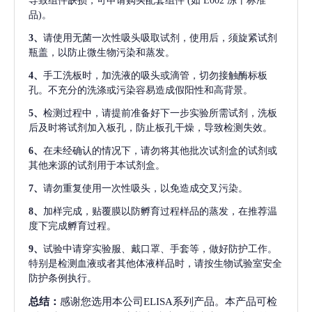
导致组件缺损，可申请购买配套组件
(如 E002 冻干标准
品)。
3、
请使用无菌一次性吸头吸取试剂，使用后，须旋紧试剂
瓶盖，以防止微生物污染和蒸发。
4、
手工洗板时，加洗液的吸头或滴管，切勿接触酶标板
孔。不充分的洗涤或污染容易造成假阳性和高背景。
5、
检测过程中，请提前准备好下一步实验所需试剂，洗板
后及时将试剂加入板孔，防止板孔干燥，导致检测失效。
6、
在未经确认的情况下，请勿将其他批次试剂盒的试剂或
其他来源的试剂用于本试剂盒。
7、
请勿重复使用一次性吸头，以免造成交叉污染。
8、
加样完成，贴覆膜以防孵育过程样品的蒸发，在推荐温
度下完成孵育过程。
9、
试验中请穿实验服、戴口罩、手套等，做好防护工作。
特别是检测血液或者其他体液样品时，请按生物试验室安全
防护条例执行。
总结：
感谢您选用本公司ELISA系列产品。本产品可检