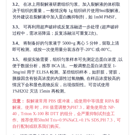
3.2、
在冰上用裂解液研磨组织匀浆。加入裂解液的体积取
决于组织的重量，一般情况每
1g 组织碎片使用9ml裂解液。
另外建议在裂解液中加入蛋白酶抑制剂，如 1mM PMSF。
3.3、
可再利用超声破碎或反复冻融进一步处理
(超声破碎
过程中，需冰浴降温；反复冻融法可重复2次)。
3.4、
将制备好的匀浆液于
5000×g 离心 5 分钟，留取上清
即可检测。或按一次使用量分装冻存于-20°C 或-80°C。
3.5、
根据实验需要，组织匀浆样本可先测定总蛋白浓度
,以
便于数据分析，推荐 BCA 法。一般调整总蛋白浓度至 1-
3mg/ml 用于 ELISA 检测。某些组织样本，如肝脏，肾脏，
胰腺因含有较高浓度的内源性过氧物酶, 在样品浓度较高的
情况下会和显色底物反应，出现假阳性。可尝试使用
1%H2O2 灭活 15min 再检测。
注意：
裂解液常用
PBS 缓冲液，或使用中等强度 RIPA 裂
解液。使用 时，PH 值需调整为PH7.3，避免使用含 NP-
40，Triton X-100 和 DTT 的组分，会严重抑制试剂盒工
作。推荐使用50mM Tris+0.9%NaCL+0.1% SDS,PH 7.3，可
自行配制或联系我们购买。