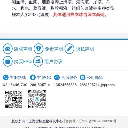
测血清、血浆、细胞培养上清液、灌洗液、尿液、羊
水、腹水、脑脊液、胸腔积液、组织匀浆液等多种类型
样本人(GPR84)浓度，
具体适用样本请咨询本商铺
。
版权声明
免责声明
隐私声明
购买FAQ
用户协议
客服热线
客服QQ
售后服务
公司邮箱
021-54461730
2881505714
13524666836
2881505714@qq.com
版权所有：上海源桔生物科技中心 |
备案号：沪ICP备2024098206号