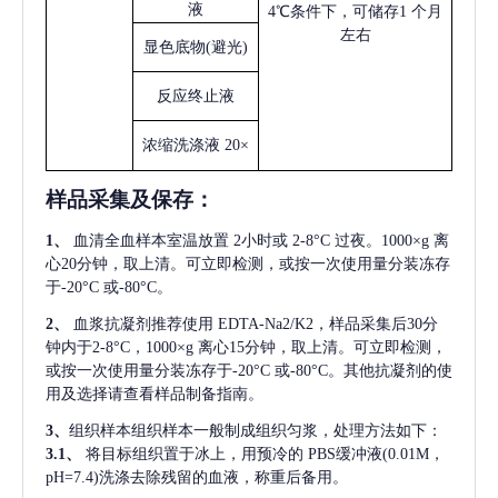
液
4℃条件下，可储存1 个月
左右
显色底物
(避光)
反应终止液
浓缩洗涤液
20×
样品采集及保存
：
1、
血清全血样本室温放置
2小时或 2-8°C 过夜。1000×g 离
心20分钟，取上清。可立即检测，或按一次使用量分装冻存
于-20°C 或-80°C。
2、
血浆抗凝剂推荐使用
EDTA-Na2/K2，样品采集后30分
钟内于2-8°C，1000×g 离心15分钟，取上清。可立即检测，
或按一次使用量分装冻存于-20°C 或-80°C。其他抗凝剂的使
用及选择请查看样品制备指南。
3、
组织样本组织样本一般制成组织匀浆，处理方法如下：
3.1、
将目标组织置于冰上，用预冷的
PBS缓冲液(0.01M，
pH=7.4)洗涤去除残留的血液，称重后备用。