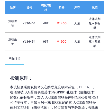
纯度/规
品牌
货号
价格
库存
包装
格
液体试剂
源桔生
YJ36454
48T
￥1400
大量
瓶＋酶标
物
板
液体试剂
源桔生
YJ36454
96T
￥1900
大量
瓶＋酶标
物
板
商品详情
检测原理
:
本试剂盒采用双抗体夹心酶联免疫吸附试验（
ELISA）。
在预包被
人G蛋白偶联受体84(GPR84)
止抗体（固相抗体）
的微孔酶标板中，加入
人G蛋白偶联受体84(GPR84)
校准品
和待测样本，再加入另一株
HRP标记的抗
人G蛋白偶联受
体84(GPR84)
（酶标抗体），经过温育与充分洗涤，去除未