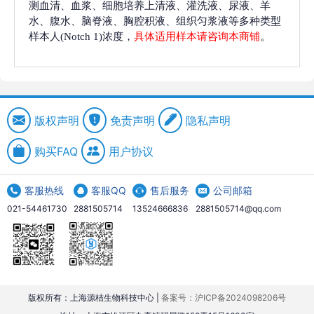
测血清、血浆、细胞培养上清液、灌洗液、尿液、羊
水、腹水、脑脊液、胸腔积液、组织匀浆液等多种类型
样本人(Notch 1)浓度，
具体适用样本请咨询本商铺
。
版权声明
免责声明
隐私声明
购买FAQ
用户协议
客服热线
客服QQ
售后服务
公司邮箱
021-54461730
2881505714
13524666836
2881505714@qq.com
版权所有：上海源桔生物科技中心 |
备案号：沪ICP备2024098206号