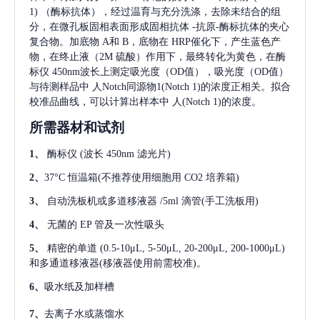
1)
（酶标抗体），经过温育与充分洗涤，去除未结合的组
分，在微孔板固相表面形成固相抗体
-抗原-酶标抗体的夹心
复合物。加底物 A和 B，底物在 HRP催化下，产生蓝色产
物，在终止液（2M 硫酸）作用下，最终转化为黄色，在酶
标仪 450nm波长上测定吸光度（OD值），吸光度（OD值）
与待测样品中
人Notch同源物1(Notch 1)
的浓度正相关。拟合
校准品曲线，可以计算出样本中
人(Notch 1)
的浓度。
所需器材和试剂
1、
酶标仪
(波长 450nm 滤光片)
2、
37°C 恒温箱(不推荐使用细胞用 CO2 培养箱)
3、
自动洗板机或多道移液器
/5ml 滴管(手工洗板用)
4、
无菌的
EP 管及一次性吸头
5、
精密的单道
(0.5-10μL, 5-50μL, 20-200μL, 200-1000μL)
和多通道移液器(移液器使用前需校准)。
6、
吸水纸及加样槽
7、
去离子水或蒸馏水