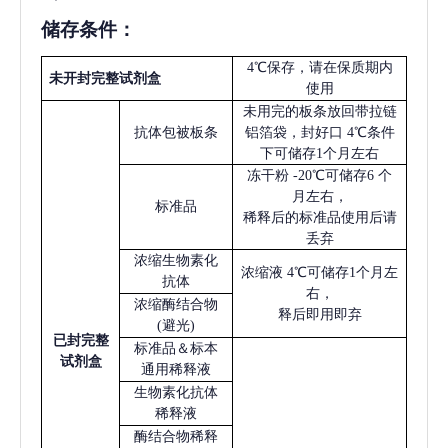
储存条件：
4℃保存，请在保质期内
未开封完整试剂盒
使用
未用完的板条放回带拉链
抗体包被板条
铝箔袋，封好口
4℃条件
下可储存1个月左右
冻干粉
-20℃可储存6 个
月左右，
标准品
稀释后的标准品使用后请
丢弃
浓缩生物素化
浓缩液
4℃可储存1个月左
抗体
右，
浓缩酶结合物
释后即用即弃
(避光)
已
封完整
标准品＆标本
试剂盒
通用稀释液
生物素化抗体
稀释液
酶结合物稀释