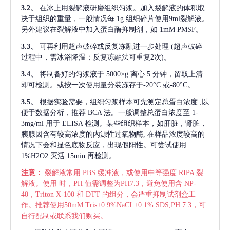
3.2、
在冰上用裂解液研磨组织匀浆。加入裂解液的体积取
决于组织的重量，一般情况每
1g 组织碎片使用9ml裂解液。
另外建议在裂解液中加入蛋白酶抑制剂，如 1mM PMSF。
3.3、
可再利用超声破碎或反复冻融进一步处理
(超声破碎
过程中，需冰浴降温；反复冻融法可重复2次)。
3.4、
将制备好的匀浆液于
5000×g 离心 5 分钟，留取上清
即可检测。或按一次使用量分装冻存于-20°C 或-80°C。
3.5、
根据实验需要，组织匀浆样本可先测定总蛋白浓度
,以
便于数据分析，推荐 BCA 法。一般调整总蛋白浓度至 1-
3mg/ml 用于 ELISA 检测。某些组织样本，如肝脏，肾脏，
胰腺因含有较高浓度的内源性过氧物酶, 在样品浓度较高的
情况下会和显色底物反应，出现假阳性。可尝试使用
1%H2O2 灭活 15min 再检测。
注意：
裂解液常用
PBS 缓冲液，或使用中等强度 RIPA 裂
解液。使用 时，PH 值需调整为PH7.3，避免使用含 NP-
40，Triton X-100 和 DTT 的组分，会严重抑制试剂盒工
作。推荐使用50mM Tris+0.9%NaCL+0.1% SDS,PH 7.3，可
自行配制或联系我们购买。