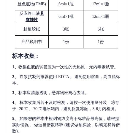
显色底物
(
TMB
)
6ml×1瓶
12ml×1瓶
反应终止液
具
6ml×1瓶
12ml×1瓶
腐蚀性
封板胶纸
3张
6张
产品说明书
1份
1份
标本收集
:
1
、
收集血液的试管应为一次性的无热原，无内毒素试管。
2
、
血浆抗凝剂推荐使用
EDTA 。避免使用溶血，高血脂标
本。
3
、
标本应清澈透明，悬浮物应离心去除。
4
、
标本收集后若不及时检测，请按一次使用量分装，冻存
于
-20 ℃ , -70 ℃电冰箱内，避免反复冻融，3-6月内检测。
5
、
如果您的样本中检测物浓度高于标准品最高值，请根据
实际情况，
做适当倍数稀释
(建议做预实验，以确定稀释倍
数)。