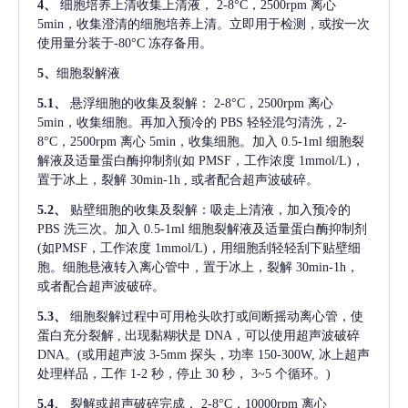
4、
细胞培养上清收集上清液，
2-8°C，2500rpm 离心
5min，收集澄清的细胞培养上清。立即用于检测，或按一次
使用量分装于-80°C 冻存备用。
5、
细胞裂解液
5.1、
悬浮细胞的收集及裂解：
2-8°C，2500rpm 离心
5min，收集细胞。再加入预冷的 PBS 轻轻混匀清洗，2-
8°C，2500rpm 离心 5min，收集细胞。加入 0.5-1ml 细胞裂
解液及适量蛋白酶抑制剂(如 PMSF，工作浓度 1mmol/L)，
置于冰上，裂解 30min-1h , 或者配合超声波破碎。
5.2、
贴壁细胞的收集及裂解：吸走上清液，加入预冷的
PBS 洗三次。加入 0.5-1ml 细胞裂解液及适量蛋白酶抑制剂
(如PMSF，工作浓度 1mmol/L)，用细胞刮轻轻刮下贴壁细
胞。细胞悬液转入离心管中，置于冰上，裂解 30min-1h，
或者配合超声波破碎。
5.3、
细胞裂解过程中可用枪头吹打或间断摇动离心管，使
蛋白充分裂解
, 出现黏糊状是 DNA，可以使用超声波破碎
DNA。(或用超声波 3-5mm 探头，功率 150-300W, 冰上超声
处理样品，工作 1-2 秒，停止 30 秒， 3~5 个循环。)
5.4、
裂解或超声破碎完成，
2-8°C，10000rpm 离心