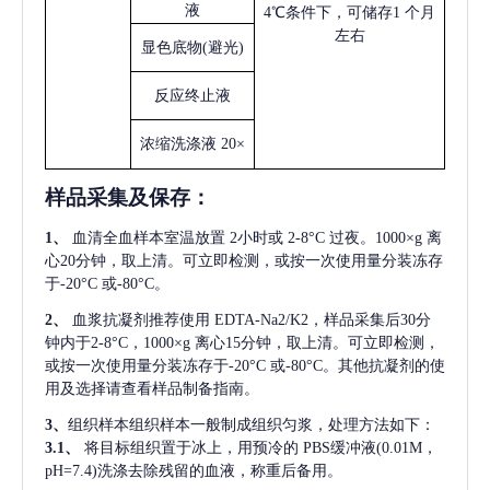
液
4℃条件下，可储存1 个月
左右
显色底物
(避光)
反应终止液
浓缩洗涤液
20×
样品采集及保存
：
1、
血清全血样本室温放置
2小时或 2-8°C 过夜。1000×g 离
心20分钟，取上清。可立即检测，或按一次使用量分装冻存
于-20°C 或-80°C。
2、
血浆抗凝剂推荐使用
EDTA-Na2/K2，样品采集后30分
钟内于2-8°C，1000×g 离心15分钟，取上清。可立即检测，
或按一次使用量分装冻存于-20°C 或-80°C。其他抗凝剂的使
用及选择请查看样品制备指南。
3、
组织样本组织样本一般制成组织匀浆，处理方法如下：
3.1、
将目标组织置于冰上，用预冷的
PBS缓冲液(0.01M，
pH=7.4)洗涤去除残留的血液，称重后备用。