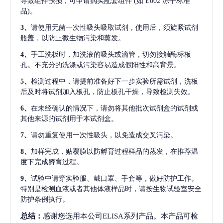
导致组件缺损，可申请购买配套组件
(如 E002 冻干标准
品)。
3、
请使用无菌一次性吸头吸取试剂，使用后，须旋紧试剂
瓶盖，以防止微生物污染和蒸发。
4、
手工洗板时，加洗液的吸头或滴管，切勿接触酶标板
孔。不充分的洗涤或污染容易造成假阳性和高背景。
5、
检测过程中，请提前准备好下一步实验所需试剂，洗板
后及时将试剂加入板孔，防止板孔干燥，导致检测失效。
6、
在未经确认的情况下，请勿将其他批次试剂盒的试剂或
其他来源的试剂用于本试剂盒。
7、
请勿重复使用一次性吸头，以免造成交叉污染。
8、
加样完成，贴覆膜以防孵育过程样品的蒸发，在推荐温
度下完成孵育过程。
9、
试验中请穿实验服、戴口罩、手套等，做好防护工作。
特别是检测血液或者其他体液样品时，请按生物试验室安全
防护条例执行。
总结：
感谢您选用本公司ELISA系列产品。本产品可检