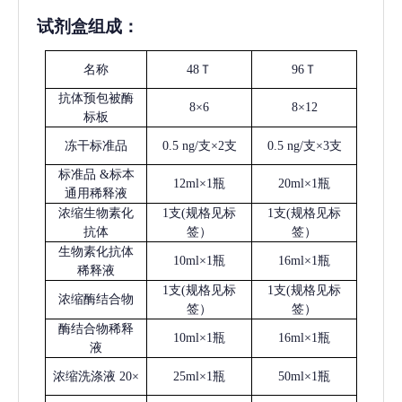
试剂盒组成：
名称
48Ｔ
96Ｔ
抗体预包被酶
8×6
8×12
标板
冻干标准品
0.5 ng/支×2支
0.5 ng/支×3支
标准品
&标本
12ml×1瓶
20ml×1瓶
通用稀释液
浓缩生物素化
1支(规格见标
1支(规格见标
抗体
签）
签）
生物素化抗体
10ml×1瓶
16ml×1瓶
稀释液
1支(规格见标
1支(规格见标
浓缩酶结合物
签）
签）
酶结合物稀释
10ml×1瓶
16ml×1瓶
液
浓缩洗涤液
20×
25ml×1瓶
50ml×1瓶