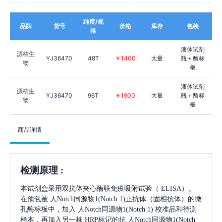
纯度/规
品牌
货号
价格
库存
包装
格
液体试剂
源桔生
YJ36470
48T
￥1400
大量
瓶＋酶标
物
板
液体试剂
源桔生
YJ36470
96T
￥1900
大量
瓶＋酶标
物
板
商品详情
检测原理
:
本试剂盒采用双抗体夹心酶联免疫吸附试验（
ELISA）。
在预包被
人Notch同源物1(Notch 1)
止抗体（固相抗体）的微
孔酶标板中，加入
人Notch同源物1(Notch 1)
校准品和待测
样本，再加入另一株
HRP标记的抗
人Notch同源物1(Notch