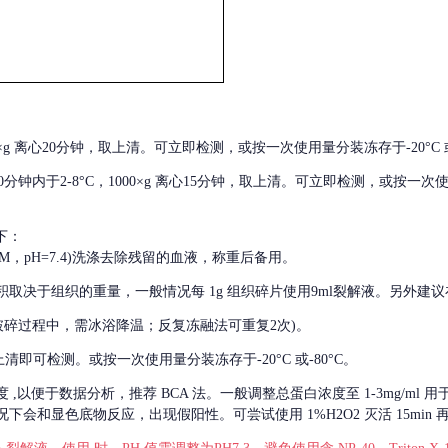
000×g 离心20分钟，取上清。可立即检测，或按一次使用量分装冻存于-20°C 或
后30分钟内于2-8°C，1000×g 离心15分钟，取上清。可立即检测，或按一次
下：
01M，pH=7.4)洗涤去除残留的血液，称重后备用。
积取决于组织的重量，一般情况每
1g 组织碎片使用9ml裂解液。另外建议
破碎过程中，需冰浴降温；反复冻融法可重复2次)。
留取上清即可检测。或按一次使用量分装冻存于-20°C 或-80°C。
度
,以便于数据分析，推荐 BCA 法。一般调整总蛋白浓度至 1-3mg/ml
会和显色底物反应，出现假阳性。可尝试使用 1%H2O2 灭活 15min 