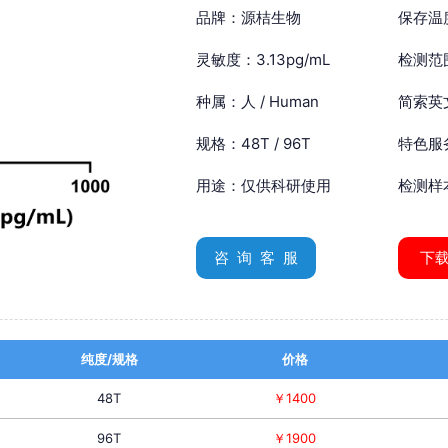
品牌：源桔生物
保存温
灵敏度：3.13pg/mL
检测范围
种属：人 / Human
简索英文：
规格：48T / 96T
特色服
用途：仅供科研使用
检测样
咨 询 客 服
下
纯度/规格
价格
48T
￥1400
96T
￥1900