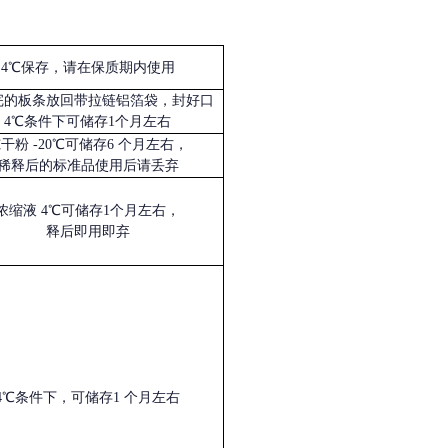
4℃保存，请在保质期内使用
完的板条放回带拉链铝箔袋，封好口
4℃条件下可储存1个月左右
冻干粉
-20℃可储存6 个月左右，
稀释后的标准品使用后请丢弃
浓缩液
4℃可储存1个月左右，
释后即用即弃
4℃条件下，可储存1 个月左右