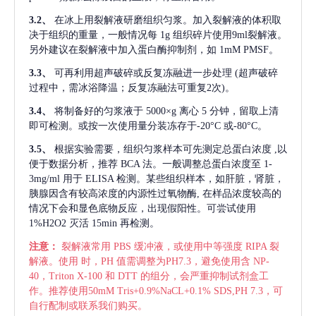
3.2、
在冰上用裂解液研磨组织匀浆。加入裂解液的体积取
决于组织的重量，一般情况每
1g 组织碎片使用9ml裂解液。
另外建议在裂解液中加入蛋白酶抑制剂，如 1mM PMSF。
3.3、
可再利用超声破碎或反复冻融进一步处理
(超声破碎
过程中，需冰浴降温；反复冻融法可重复2次)。
3.4、
将制备好的匀浆液于
5000×g 离心 5 分钟，留取上清
即可检测。或按一次使用量分装冻存于-20°C 或-80°C。
3.5、
根据实验需要，组织匀浆样本可先测定总蛋白浓度
,以
便于数据分析，推荐 BCA 法。一般调整总蛋白浓度至 1-
3mg/ml 用于 ELISA 检测。某些组织样本，如肝脏，肾脏，
胰腺因含有较高浓度的内源性过氧物酶, 在样品浓度较高的
情况下会和显色底物反应，出现假阳性。可尝试使用
1%H2O2 灭活 15min 再检测。
注意：
裂解液常用
PBS 缓冲液，或使用中等强度 RIPA 裂
解液。使用 时，PH 值需调整为PH7.3，避免使用含 NP-
40，Triton X-100 和 DTT 的组分，会严重抑制试剂盒工
作。推荐使用50mM Tris+0.9%NaCL+0.1% SDS,PH 7.3，可
自行配制或联系我们购买。