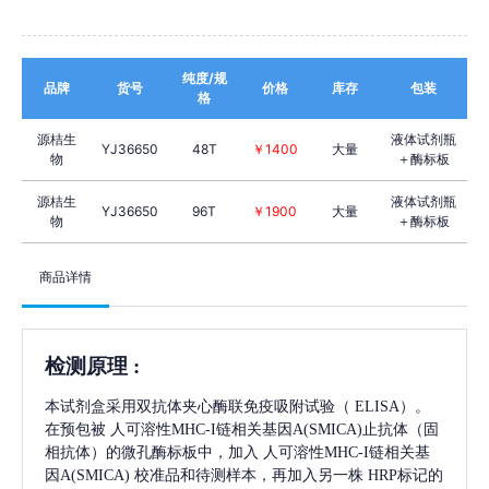
纯度/规
品牌
货号
价格
库存
包装
格
源桔生
液体试剂瓶
YJ36650
48T
￥1400
大量
物
＋酶标板
源桔生
液体试剂瓶
YJ36650
96T
￥1900
大量
物
＋酶标板
商品详情
检测原理
:
本试剂盒采用双抗体夹心酶联免疫吸附试验（
ELISA）。
在预包被
人可溶性MHC-I链相关基因A(SMICA)
止抗体（固
相抗体）的微孔酶标板中，加入
人可溶性MHC-I链相关基
因A(SMICA)
校准品和待测样本，再加入另一株
HRP标记的