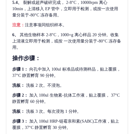
5.4、
裂解或超声破碎完成，
2-8°C，10000rpm 离心
10min，上清移入 EP 管中，立即用于检测，或按一次使用
量分装于-80°C 冻存备用。
注意：
注意事项同组织样本。
6、
其他生物样本
2-8°C，1000×g 离心样品 20 分钟。收集
上清液立即用于检测，或按 一次使用量分装于-80°C 冻存备
用。
操作步骤：
步骤
1：
向孔中加入
100ul 标准品或待测样品，贴上覆膜，
37°C 静置孵育 90 分钟。
洗板：
洗板
2 次。不浸泡。
步骤
2：
加入
100ul 生物素-抗体工作液，贴上覆膜， 37°C
静置孵育 60 分钟。
洗板：
洗板
3 次。每次浸泡 1 分钟。
步骤
3：
加入
100ul HRP-链霉亲和素(SABC)工作液，贴上
覆膜，37°C 静置孵育 30 分钟。