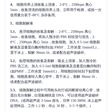
4、
细胞培养上清收集上清液，
2-8°C，2500rpm 离心
5min，收集澄清的细胞培养上清。立即用于检测，或按一次
使用量分装于-80°C 冻存备用。
5、
细胞裂解液
5.1、
悬浮细胞的收集及裂解：
2-8°C，2500rpm 离心
5min，收集细胞。再加入预冷的 PBS 轻轻混匀清洗，2-
8°C，2500rpm 离心 5min，收集细胞。加入 0.5-1ml 细胞裂
解液及适量蛋白酶抑制剂(如 PMSF，工作浓度 1mmol/L)，
置于冰上，裂解 30min-1h , 或者配合超声波破碎。
5.2、
贴壁细胞的收集及裂解：吸走上清液，加入预冷的
PBS 洗三次。加入 0.5-1ml 细胞裂解液及适量蛋白酶抑制剂
(如PMSF，工作浓度 1mmol/L)，用细胞刮轻轻刮下贴壁细
胞。细胞悬液转入离心管中，置于冰上，裂解 30min-1h，
或者配合超声波破碎。
5.3、
细胞裂解过程中可用枪头吹打或间断摇动离心管，使
蛋白充分裂解
, 出现黏糊状是 DNA，可以使用超声波破碎
DNA。(或用超声波 3-5mm 探头，功率 150-300W, 冰上超声
处理样品，工作 1-2 秒，停止 30 秒， 3~5 个循环。)