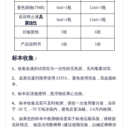
显色底物
(
TMB
)
6ml×1瓶
12ml×1瓶
反应终止液
具
6ml×1瓶
12ml×1瓶
腐蚀性
封板胶纸
3张
6张
产品说明书
1份
1份
标本收集
:
1
、
收集血液的试管应为一次性的无热原，无内毒素试管。
2
、
血浆抗凝剂推荐使用
EDTA 。避免使用溶血，高血脂标
本。
3
、
标本应清澈透明，悬浮物应离心去除。
4
、
标本收集后若不及时检测，请按一次使用量分装，冻存
于
-20 ℃ , -70 ℃电冰箱内，避免反复冻融，3-6月内检测。
5
、
如果您的样本中检测物浓度高于标准品最高值，请根据
实际情况，
做适当倍数稀释
(建议做预实验，以确定稀释倍