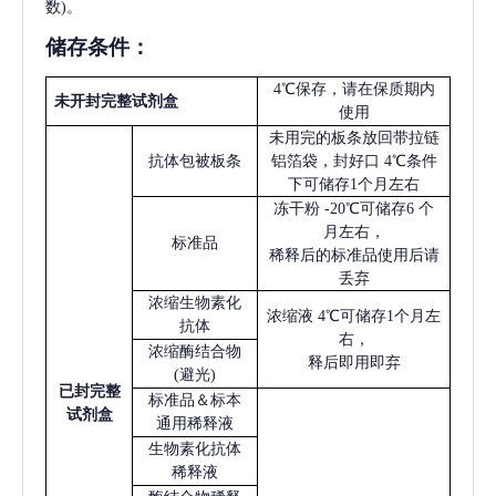
数)。
储存条件：
4℃保存，请在保质期内
未开封完整试剂盒
使用
未用完的板条放回带拉链
抗体包被板条
铝箔袋，封好口
4℃条件
下可储存1个月左右
冻干粉
-20℃可储存6 个
月左右，
标准品
稀释后的标准品使用后请
丢弃
浓缩生物素化
浓缩液
4℃可储存1个月左
抗体
右，
浓缩酶结合物
释后即用即弃
(避光)
已
封完整
标准品＆标本
试剂盒
通用稀释液
生物素化抗体
稀释液