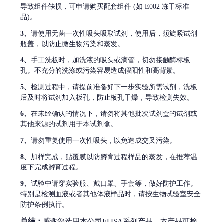
导致组件缺损，可申请购买配套组件
(如 E002 冻干标准
品)。
3、
请使用无菌一次性吸头吸取试剂，使用后，须旋紧试剂
瓶盖，以防止微生物污染和蒸发。
4、
手工洗板时，加洗液的吸头或滴管，切勿接触酶标板
孔。不充分的洗涤或污染容易造成假阳性和高背景。
5、
检测过程中，请提前准备好下一步实验所需试剂，洗板
后及时将试剂加入板孔，防止板孔干燥，导致检测失效。
6、
在未经确认的情况下，请勿将其他批次试剂盒的试剂或
其他来源的试剂用于本试剂盒。
7、
请勿重复使用一次性吸头，以免造成交叉污染。
8、
加样完成，贴覆膜以防孵育过程样品的蒸发，在推荐温
度下完成孵育过程。
9、
试验中请穿实验服、戴口罩、手套等，做好防护工作。
特别是检测血液或者其他体液样品时，请按生物试验室安全
防护条例执行。
总结：
感谢您选用本公司ELISA系列产品。本产品可检