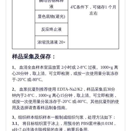
酶结合物稀释
液
4℃条件下，可储存1 个月
左右
显色底物
(避光)
反应终止液
浓缩洗涤液
20×
样品采集及保存
：
1、
血清全血样本室温放置
2小时或 2-8°C 过夜。1000×g 离
心20分钟，取上清。可立即检测，或按一次使用量分装冻存
于-20°C 或-80°C。
2、
血浆抗凝剂推荐使用
EDTA-Na2/K2，样品采集后30分
钟内于2-8°C，1000×g 离心15分钟，取上清。可立即检测，
或按一次使用量分装冻存于-20°C 或-80°C。其他抗凝剂的使
用及选择请查看样品制备指南。
3、
组织样本组织样本一般制成组织匀浆，处理方法如下：
3.1、
将目标组织置于冰上，用预冷的
PBS缓冲液(0.01M，
pH=7.4)洗涤去除残留的血液，称重后备用。