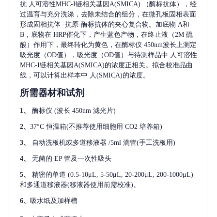
抗
人可溶性MHC-I链相关基因A(SMICA)
（酶标抗体），经
过温育与充分洗涤，去除未结合的组分，在微孔板固相表面
形成固相抗体
-抗原-酶标抗体的夹心复合物。加底物 A和
B，底物在 HRP催化下，产生蓝色产物，在终止液（2M 硫
酸）作用下，最终转化为黄色，在酶标仪 450nm波长上测定
吸光度（OD值），吸光度（OD值）与待测样品中
人可溶性
MHC-I链相关基因A(SMICA)
的浓度正相关。拟合校准品曲
线，可以计算出样本中
人(SMICA)
的浓度。
所需器材和试剂
1、
酶标仪
(波长 450nm 滤光片)
2、
37°C 恒温箱(不推荐使用细胞用 CO2 培养箱)
3、
自动洗板机或多道移液器
/5ml 滴管(手工洗板用)
4、
无菌的
EP 管及一次性吸头
5、
精密的单道
(0.5-10μL, 5-50μL, 20-200μL, 200-1000μL)
和多通道移液器(移液器使用前需校准)。
6、
吸水纸及加样槽