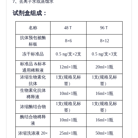
7、
去离子水或蒸馏水
试剂盒组成：
名称
48Ｔ
96Ｔ
抗体预包被酶
8×6
8×12
标板
冻干标准品
0.5 ng/支×2支
0.5 ng/支×3支
标准品
&标本
12ml×1瓶
20ml×1瓶
通用稀释液
浓缩生物素化
1支(规格见标
1支(规格见标
抗体
签）
签）
生物素化抗体
10ml×1瓶
16ml×1瓶
稀释液
1支(规格见标
1支(规格见标
浓缩酶结合物
签）
签）
酶结合物稀释
10ml×1瓶
16ml×1瓶
液
浓缩洗涤液
20×
25ml×1瓶
50ml×1瓶