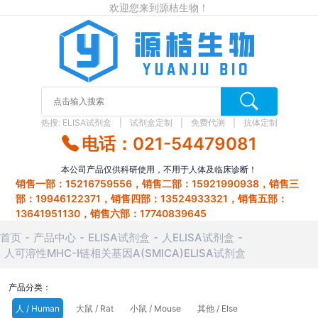
欢迎您来到源桔生物！
热搜:
ELISA试剂盒
试剂盒定制
免费代测
抗体定制
电话：021-54479081
本公司产品仅供科研使用，不用于人体及临床诊断！
销售一部：15216759556，销售二部：15921990938，销售三
部：19946122371，销售四部：13524933321，销售五部：
13641951130，销售六部：17740839645
首页
产品中心
ELISA试剂盒
人ELISA试剂盒
人可溶性MHC-I链相关基因A(SMICA)ELISA试剂盒
产品分类：
人 / Human
大鼠 / Rat
小鼠 / Mouse
其他 / Else