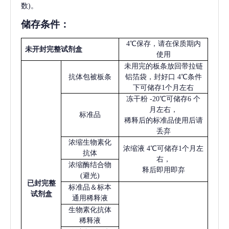
数)。
储存条件：
4℃保存，请在保质期内
未开封完整试剂盒
使用
未用完的板条放回带拉链
抗体包被板条
铝箔袋，封好口
4℃条件
下可储存1个月左右
冻干粉
-20℃可储存6 个
月左右，
标准品
稀释后的标准品使用后请
丢弃
浓缩生物素化
浓缩液
4℃可储存1个月左
抗体
右，
浓缩酶结合物
释后即用即弃
(避光)
已
封完整
标准品＆标本
试剂盒
通用稀释液
生物素化抗体
稀释液