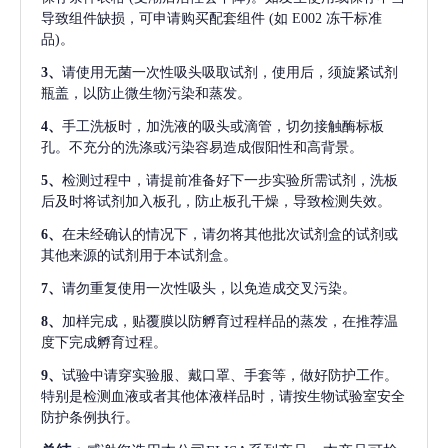
导致组件缺损，可申请购买配套组件
(如 E002 冻干标准
品)。
3、
请使用无菌一次性吸头吸取试剂，使用后，须旋紧试剂
瓶盖，以防止微生物污染和蒸发。
4、
手工洗板时，加洗液的吸头或滴管，切勿接触酶标板
孔。不充分的洗涤或污染容易造成假阳性和高背景。
5、
检测过程中，请提前准备好下一步实验所需试剂，洗板
后及时将试剂加入板孔，防止板孔干燥，导致检测失效。
6、
在未经确认的情况下，请勿将其他批次试剂盒的试剂或
其他来源的试剂用于本试剂盒。
7、
请勿重复使用一次性吸头，以免造成交叉污染。
8、
加样完成，贴覆膜以防孵育过程样品的蒸发，在推荐温
度下完成孵育过程。
9、
试验中请穿实验服、戴口罩、手套等，做好防护工作。
特别是检测血液或者其他体液样品时，请按生物试验室安全
防护条例执行。