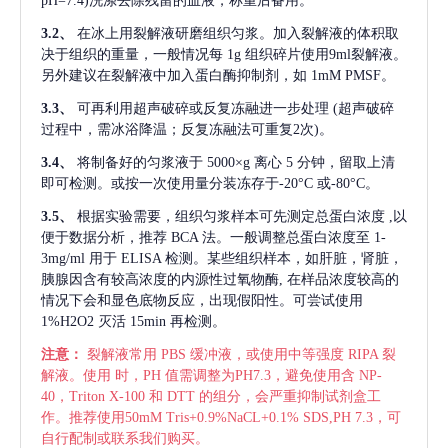
pH=7.4)洗涤去除残留的血液，称重后备用。
3.2、
在冰上用裂解液研磨组织匀浆。加入裂解液的体积取
决于组织的重量，一般情况每
1g 组织碎片使用9ml裂解液。
另外建议在裂解液中加入蛋白酶抑制剂，如 1mM PMSF。
3.3、
可再利用超声破碎或反复冻融进一步处理
(超声破碎
过程中，需冰浴降温；反复冻融法可重复2次)。
3.4、
将制备好的匀浆液于
5000×g 离心 5 分钟，留取上清
即可检测。或按一次使用量分装冻存于-20°C 或-80°C。
3.5、
根据实验需要，组织匀浆样本可先测定总蛋白浓度
,以
便于数据分析，推荐 BCA 法。一般调整总蛋白浓度至 1-
3mg/ml 用于 ELISA 检测。某些组织样本，如肝脏，肾脏，
胰腺因含有较高浓度的内源性过氧物酶, 在样品浓度较高的
情况下会和显色底物反应，出现假阳性。可尝试使用
1%H2O2 灭活 15min 再检测。
注意：
裂解液常用
PBS 缓冲液，或使用中等强度 RIPA 裂
解液。使用 时，PH 值需调整为PH7.3，避免使用含 NP-
40，Triton X-100 和 DTT 的组分，会严重抑制试剂盒工
作。推荐使用50mM Tris+0.9%NaCL+0.1% SDS,PH 7.3，可
自行配制或联系我们购买。