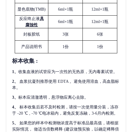
显色底物
(
TMB
)
6ml×1瓶
12ml×1瓶
反应终止液
具
6ml×1瓶
12ml×1瓶
腐蚀性
封板胶纸
3张
6张
产品说明书
1份
1份
标本收集
:
1
、
收集血液的试管应为一次性的无热原，无内毒素试管。
2
、
血浆抗凝剂推荐使用
EDTA 。避免使用溶血，高血脂标
本。
3
、
标本应清澈透明，悬浮物应离心去除。
4
、
标本收集后若不及时检测，请按一次使用量分装，冻存
于
-20 ℃ , -70 ℃电冰箱内，避免反复冻融，3-6月内检测。
5
、
如果您的样本中检测物浓度高于标准品最高值，请根据
实际情况，
做适当倍数稀释
(建议做预实验，以确定稀释倍