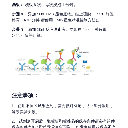
洗板：
洗板
5 次。每次浸泡 1 分钟。
步骤
4：
添加
90ul TMB 显色底物。贴上覆膜， 37°C 静置
孵育 10-20 分钟(请使用 TMB 显色精准控制方法)。
步骤
5：
添加
50ul 反应终止液。立即在 450nm 处读取
OD450 值并计算。
注意事项
：
1、
使用不同的试剂盒时，需先做好标记，防止组分混用，
导致实验失败。
2、
试剂盒开启后，酶标板和标准品的保存条件请参考组件
保存条件表格
(受潮后活性会下降)。如发生使用或保存不当