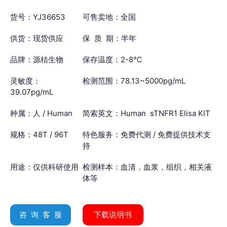
货号：YJ36653
可售卖地：全国
供货：现货供应
保 质 期：半年
品牌：源桔生物
保存温度：2-8℃
灵敏度：
检测范围：78.13~5000pg/mL
39.07pg/mL
种属：人 / Human
简索英文：Human sTNFR1 Elisa KIT
规格：48T / 96T
特色服务：免费代测 / 免费提供技术支
持
用途：仅供科研使用
检测样本：血清，血浆，组织，相关液
体等
咨 询 客 服
下载说明书