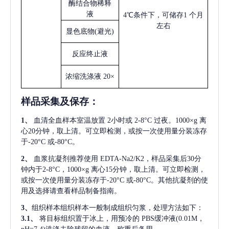
酶结合物稀释
液
4℃条件下，可储存1 个月
左右
显色底物
(避光)
反应终止液
浓缩洗涤液
20×
样品采集及保存
：
1、
血清全血样本室温放置
2小时或 2-8°C 过夜。1000×g 离
心20分钟，取上清。可立即检测，或按一次使用量分装冻存
于-20°C 或-80°C。
2、
血浆抗凝剂推荐使用
EDTA-Na2/K2，样品采集后30分
钟内于2-8°C，1000×g 离心15分钟，取上清。可立即检测，
或按一次使用量分装冻存于-20°C 或-80°C。其他抗凝剂的使
用及选择请查看样品制备指南。
3、
组织样本组织样本一般制成组织匀浆，处理方法如下：
3.1、
将目标组织置于冰上，用预冷的
PBS缓冲液(0.01M，