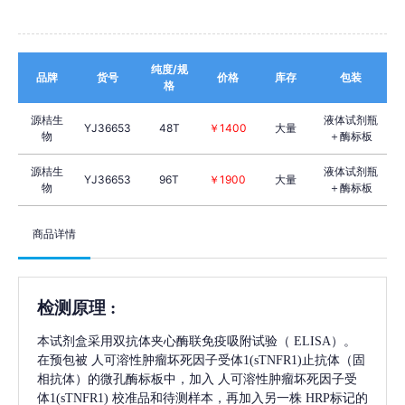
纯度/规
品牌
货号
价格
库存
包装
格
源桔生
液体试剂瓶
YJ36653
48T
￥1400
大量
物
＋酶标板
源桔生
液体试剂瓶
YJ36653
96T
￥1900
大量
物
＋酶标板
商品详情
检测原理
:
本试剂盒采用双抗体夹心酶联免疫吸附试验（
ELISA）。
在预包被
人可溶性肿瘤坏死因子受体1(sTNFR1)
止抗体（固
相抗体）的微孔酶标板中，加入
人可溶性肿瘤坏死因子受
体1(sTNFR1)
校准品和待测样本，再加入另一株
HRP标记的