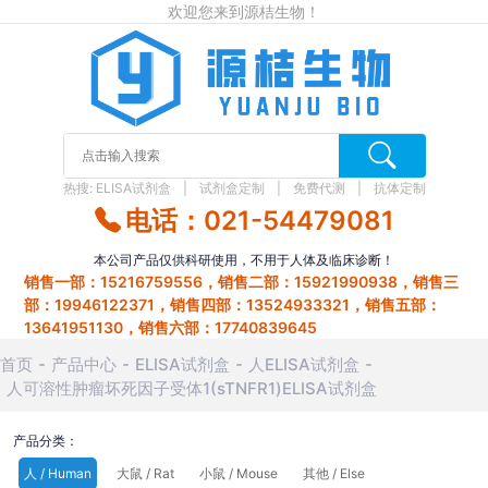
欢迎您来到源桔生物！
热搜:
ELISA试剂盒
试剂盒定制
免费代测
抗体定制
电话：021-54479081
本公司产品仅供科研使用，不用于人体及临床诊断！
销售一部：15216759556，销售二部：15921990938，销售三
部：19946122371，销售四部：13524933321，销售五部：
13641951130，销售六部：17740839645
首页
产品中心
ELISA试剂盒
人ELISA试剂盒
人可溶性肿瘤坏死因子受体1(sTNFR1)ELISA试剂盒
产品分类：
人 / Human
大鼠 / Rat
小鼠 / Mouse
其他 / Else