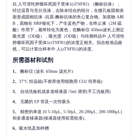
抗
人可溶性肿瘤坏死因子受体1(sTNFR1)
（酶标抗体），
经过温育与充分洗涤，去除未结合的组分，在微孔板固相表
面形成固相抗体
-抗原-酶标抗体的夹心复合物。加底物 A和
B，底物在 HRP催化下，产生蓝色产物，在终止液（2M 硫
酸）作用下，最终转化为黄色，在酶标仪 450nm波长上测定
吸光度（OD值），吸光度（OD值）与待测样品中
人可溶性
肿瘤坏死因子受体1(sTNFR1)
的浓度正相关。拟合校准品曲
线，可以计算出样本中
人(sTNFR1)
的浓度。
所需器材和试剂
1、
酶标仪
(波长 450nm 滤光片)
2、
37°C 恒温箱(不推荐使用细胞用 CO2 培养箱)
3、
自动洗板机或多道移液器
/5ml 滴管(手工洗板用)
4、
无菌的
EP 管及一次性吸头
5、
精密的单道
(0.5-10μL, 5-50μL, 20-200μL, 200-1000μL)
和多通道移液器(移液器使用前需校准)。
6、
吸水纸及加样槽