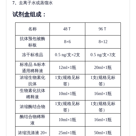
7、
去离子水或蒸馏水
试剂盒组成：
名称
48Ｔ
96Ｔ
抗体预包被酶
8×6
8×12
标板
冻干标准品
0.5 ng/支×2支
0.5 ng/支×3支
标准品
&标本
12ml×1瓶
20ml×1瓶
通用稀释液
浓缩生物素化
1支(规格见标
1支(规格见标
抗体
签）
签）
生物素化抗体
10ml×1瓶
16ml×1瓶
稀释液
1支(规格见标
1支(规格见标
浓缩酶结合物
签）
签）
酶结合物稀释
10ml×1瓶
16ml×1瓶
液
浓缩洗涤液
20×
25ml×1瓶
50ml×1瓶