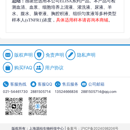
总结：
感谢您选用本公司ELISA系列产品。本产品可检
测血清、血浆、细胞培养上清液、灌洗液、尿液、羊
水、腹水、脑脊液、胸腔积液、组织匀浆液等多种类型
样本人(sTNFR1)浓度，
具体适用样本请咨询本商铺
。
版权声明
免责声明
隐私声明
购买FAQ
用户协议
客服热线
客服QQ
售后服务
公司邮箱
021-54461730
2881505714
13524666836
2881505714@qq.com
版权所有：上海源桔生物科技中心 |
备案号：沪ICP备2024098206号