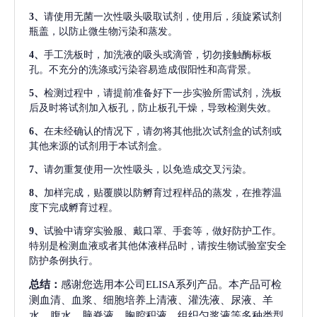
3、
请使用无菌一次性吸头吸取试剂，使用后，须旋紧试剂
瓶盖，以防止微生物污染和蒸发。
4、
手工洗板时，加洗液的吸头或滴管，切勿接触酶标板
孔。不充分的洗涤或污染容易造成假阳性和高背景。
5、
检测过程中，请提前准备好下一步实验所需试剂，洗板
后及时将试剂加入板孔，防止板孔干燥，导致检测失效。
6、
在未经确认的情况下，请勿将其他批次试剂盒的试剂或
其他来源的试剂用于本试剂盒。
7、
请勿重复使用一次性吸头，以免造成交叉污染。
8、
加样完成，贴覆膜以防孵育过程样品的蒸发，在推荐温
度下完成孵育过程。
9、
试验中请穿实验服、戴口罩、手套等，做好防护工作。
特别是检测血液或者其他体液样品时，请按生物试验室安全
防护条例执行。
总结：
感谢您选用本公司ELISA系列产品。本产品可检
测血清、血浆、细胞培养上清液、灌洗液、尿液、羊
水、腹水、脑脊液、胸腔积液、组织匀浆液等多种类型