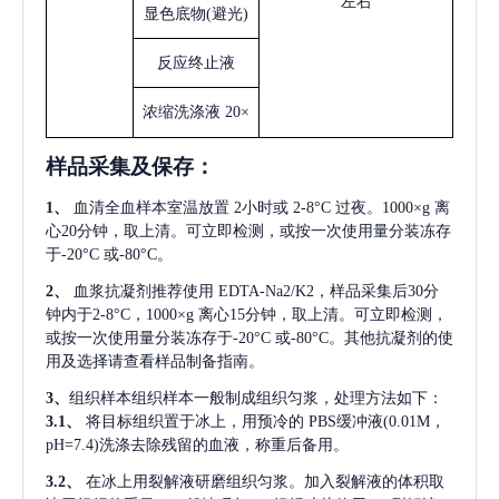
左右
显色底物
(避光)
反应终止液
浓缩洗涤液
20×
样品采集及保存
：
1、
血清全血样本室温放置
2小时或 2-8°C 过夜。1000×g 离
心20分钟，取上清。可立即检测，或按一次使用量分装冻存
于-20°C 或-80°C。
2、
血浆抗凝剂推荐使用
EDTA-Na2/K2，样品采集后30分
钟内于2-8°C，1000×g 离心15分钟，取上清。可立即检测，
或按一次使用量分装冻存于-20°C 或-80°C。其他抗凝剂的使
用及选择请查看样品制备指南。
3、
组织样本组织样本一般制成组织匀浆，处理方法如下：
3.1、
将目标组织置于冰上，用预冷的
PBS缓冲液(0.01M，
pH=7.4)洗涤去除残留的血液，称重后备用。
3.2、
在冰上用裂解液研磨组织匀浆。加入裂解液的体积取