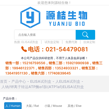
欢迎您来到源桔生物！
热搜:
ELISA试剂盒
试剂盒定制
免费代测
抗体定制
电话：021-54479081
本公司产品仅供科研使用，不用于人体及临床诊断！
销售一部：15216759556，销售二部：15921990938，销售三
部：19946122371，销售四部：13524933321，销售五部：
13641951130，销售六部：17740839645
首页
产品中心
ELISA试剂盒
人ELISA试剂盒
人钠/钾离子转运ATP酶α1肽(ATP1a1)ELISA试剂盒
产品分类：
人 / Human
大鼠 / Rat
小鼠 / Mouse
其他 / Else