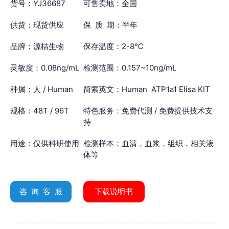
货号：YJ36687
可售卖地：全国
供货：现货供应
保 质 期：半年
品牌：源桔生物
保存温度：2-8℃
灵敏度：0.08ng/mL
检测范围：0.157~10ng/mL
种属：人 / Human
简索英文：Human ATP1a1 Elisa KIT
规格：48T / 96T
特色服务：免费代测 / 免费提供技术支
持
用途：仅供科研使用
检测样本：血清，血浆，组织，相关液
体等
咨 询 客 服
下载说明书