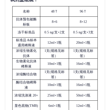
名称
48Ｔ
96Ｔ
抗体预包被酶
8×6
8×12
标板
冻干标准品
0.5 ng/支×2支
0.5 ng/支×3支
标准品
&标本
12ml×1瓶
20ml×1瓶
通用稀释液
浓缩生物素化
1支(规格见标
1支(规格见标
抗体
签）
签）
生物素化抗体
10ml×1瓶
16ml×1瓶
稀释液
1支(规格见标
1支(规格见标
浓缩酶结合物
签）
签）
酶结合物稀释
10ml×1瓶
16ml×1瓶
液
浓缩洗涤液
20×
25ml×1瓶
50ml×1瓶
显色底物
(
TMB
)
6ml×1瓶
12ml×1瓶