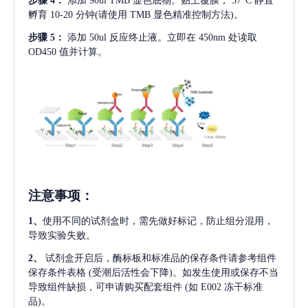
步骤
4：
添加
90ul TMB 显色底物。贴上覆膜， 37°C 静置
孵育 10-20 分钟(请使用 TMB 显色精准控制方法)。
步骤
5：
添加
50ul 反应终止液。立即在 450nm 处读取
OD450 值并计算。
注意事项
：
1、
使用不同的试剂盒时，需先做好标记，防止组分混用，
导致实验失败。
2、
试剂盒开启后，酶标板和标准品的保存条件请参考组件
保存条件表格
(受潮后活性会下降)。如发生使用或保存不当
导致组件缺损，可申请购买配套组件
(如 E002 冻干标准
品)。