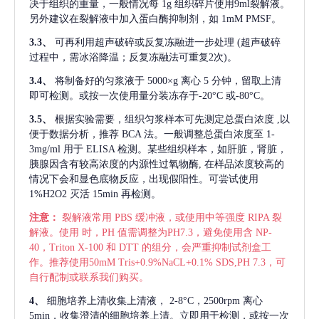
决于组织的重量，一般情况每
1g 组织碎片使用9ml裂解液。
另外建议在裂解液中加入蛋白酶抑制剂，如 1mM PMSF。
3.3、
可再利用超声破碎或反复冻融进一步处理
(超声破碎
过程中，需冰浴降温；反复冻融法可重复2次)。
3.4、
将制备好的匀浆液于
5000×g 离心 5 分钟，留取上清
即可检测。或按一次使用量分装冻存于-20°C 或-80°C。
3.5、
根据实验需要，组织匀浆样本可先测定总蛋白浓度
,以
便于数据分析，推荐 BCA 法。一般调整总蛋白浓度至 1-
3mg/ml 用于 ELISA 检测。某些组织样本，如肝脏，肾脏，
胰腺因含有较高浓度的内源性过氧物酶, 在样品浓度较高的
情况下会和显色底物反应，出现假阳性。可尝试使用
1%H2O2 灭活 15min 再检测。
注意：
裂解液常用
PBS 缓冲液，或使用中等强度 RIPA 裂
解液。使用 时，PH 值需调整为PH7.3，避免使用含 NP-
40，Triton X-100 和 DTT 的组分，会严重抑制试剂盒工
作。推荐使用50mM Tris+0.9%NaCL+0.1% SDS,PH 7.3，可
自行配制或联系我们购买。
4、
细胞培养上清收集上清液，
2-8°C，2500rpm 离心
5min，收集澄清的细胞培养上清。立即用于检测，或按一次