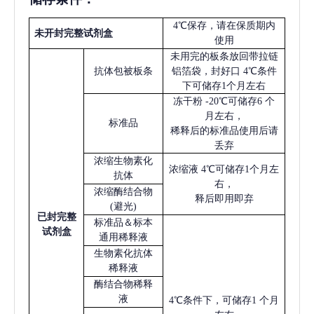
4℃保存，请在保质期内
未开封完整试剂盒
使用
未用完的板条放回带拉链
抗体包被板条
铝箔袋，封好口
4℃条件
下可储存1个月左右
冻干粉
-20℃可储存6 个
月左右，
标准品
稀释后的标准品使用后请
丢弃
浓缩生物素化
浓缩液
4℃可储存1个月左
抗体
右，
浓缩酶结合物
释后即用即弃
(避光)
已
封完整
标准品＆标本
试剂盒
通用稀释液
生物素化抗体
稀释液
酶结合物稀释
液
4℃条件下，可储存1 个月