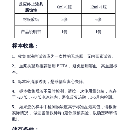
反应终止液
具
6ml×1瓶
12ml×1瓶
腐蚀性
封板胶纸
3张
6张
产品说明书
1份
1份
标本收集
:
1
、
收集血液的试管应为一次性的无热原，无内毒素试管。
2
、
血浆抗凝剂推荐使用
EDTA 。避免使用溶血，高血脂标
本。
3
、
标本应清澈透明，悬浮物应离心去除。
4
、
标本收集后若不及时检测，请按一次使用量分装，冻存
于
-20 ℃ , -70 ℃电冰箱内，避免反复冻融，3-6月内检测。
5
、
如果您的样本中检测物浓度高于标准品最高值，请根据
实际情况，
做适当倍数稀释
(建议做预实验，以确定稀释倍
数)。
储存条件：