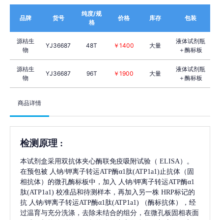
纯度/规
品牌
货号
价格
库存
包装
格
源桔生
液体试剂瓶
YJ36687
48T
￥1400
大量
物
＋酶标板
源桔生
液体试剂瓶
YJ36687
96T
￥1900
大量
物
＋酶标板
商品详情
检测原理
:
本试剂盒采用双抗体夹心酶联免疫吸附试验（
ELISA）。
在预包被
人钠/钾离子转运ATP酶α1肽(ATP1a1)
止抗体（固
相抗体）的微孔酶标板中，加入
人钠/钾离子转运ATP酶α1
肽(ATP1a1)
校准品和待测样本，再加入另一株
HRP标记的
抗
人钠/钾离子转运ATP酶α1肽(ATP1a1)
（酶标抗体），经
过温育与充分洗涤，去除未结合的组分，在微孔板固相表面