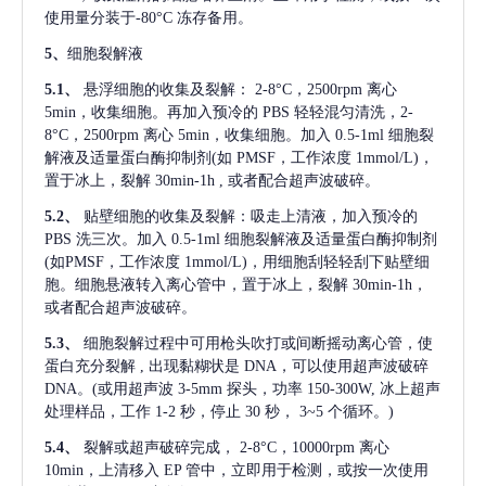
使用量分装于-80°C 冻存备用。
5、
细胞裂解液
5.1、
悬浮细胞的收集及裂解：
2-8°C，2500rpm 离心
5min，收集细胞。再加入预冷的 PBS 轻轻混匀清洗，2-
8°C，2500rpm 离心 5min，收集细胞。加入 0.5-1ml 细胞裂
解液及适量蛋白酶抑制剂(如 PMSF，工作浓度 1mmol/L)，
置于冰上，裂解 30min-1h , 或者配合超声波破碎。
5.2、
贴壁细胞的收集及裂解：吸走上清液，加入预冷的
PBS 洗三次。加入 0.5-1ml 细胞裂解液及适量蛋白酶抑制剂
(如PMSF，工作浓度 1mmol/L)，用细胞刮轻轻刮下贴壁细
胞。细胞悬液转入离心管中，置于冰上，裂解 30min-1h，
或者配合超声波破碎。
5.3、
细胞裂解过程中可用枪头吹打或间断摇动离心管，使
蛋白充分裂解
, 出现黏糊状是 DNA，可以使用超声波破碎
DNA。(或用超声波 3-5mm 探头，功率 150-300W, 冰上超声
处理样品，工作 1-2 秒，停止 30 秒， 3~5 个循环。)
5.4、
裂解或超声破碎完成，
2-8°C，10000rpm 离心
10min，上清移入 EP 管中，立即用于检测，或按一次使用