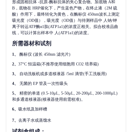
形成固相抗体
-抗原-酶标抗体的夹心复合物。加底物 A和
B，底物在 HRP催化下，产生蓝色产物，在终止液（2M 硫
酸）作用下，最终转化为黄色，在酶标仪 450nm波长上测定
吸光度（OD值），吸光度（OD值）与待测样品中
人钠/钾
离子转运ATP酶α1肽(ATP1a1)
的浓度正相关。拟合校准品曲
线，可以计算出样本中
人(ATP1a1)
的浓度。
所需器材和试剂
1、
酶标仪
(波长 450nm 滤光片)
2、
37°C 恒温箱(不推荐使用细胞用 CO2 培养箱)
3、
自动洗板机或多道移液器
/5ml 滴管(手工洗板用)
4、
无菌的
EP 管及一次性吸头
5、
精密的单道
(0.5-10μL, 5-50μL, 20-200μL, 200-1000μL)
和多通道移液器(移液器使用前需校准)。
6、
吸水纸及加样槽
7、
去离子水或蒸馏水
试剂盒组成：