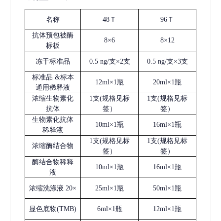
名称
48Ｔ
96Ｔ
抗体预包被酶
8×6
8×12
标板
冻干标准品
0.5 ng/支×2支
0.5 ng/支×3支
标准品
&标本
12ml×1瓶
20ml×1瓶
通用稀释液
浓缩生物素化
1支(规格见标
1支(规格见标
抗体
签）
签）
生物素化抗体
10ml×1瓶
16ml×1瓶
稀释液
1支(规格见标
1支(规格见标
浓缩酶结合物
签）
签）
酶结合物稀释
10ml×1瓶
16ml×1瓶
液
浓缩洗涤液
20×
25ml×1瓶
50ml×1瓶
显色底物
(
TMB
)
6ml×1瓶
12ml×1瓶