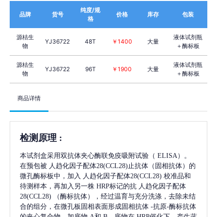
纯度/规
品牌
货号
价格
库存
包装
格
源桔生
液体试剂瓶
YJ36722
48T
￥1400
大量
物
＋酶标板
源桔生
液体试剂瓶
YJ36722
96T
￥1900
大量
物
＋酶标板
商品详情
检测原理
:
本试剂盒采用双抗体夹心酶联免疫吸附试验（
ELISA）。
在预包被
人趋化因子配体28(CCL28)
止抗体（固相抗体）的
微孔酶标板中，加入
人趋化因子配体28(CCL28)
校准品和
待测样本，再加入另一株
HRP标记的抗
人趋化因子配体
28(CCL28)
（酶标抗体），经过温育与充分洗涤，去除未结
合的组分，在微孔板固相表面形成固相抗体
-抗原-酶标抗体
的夹心复合物。加底物 A和 B，底物在 HRP催化下，产生蓝