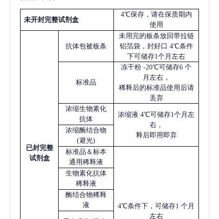
4℃保存，请在保质期内
未开封完整试剂盒
使用
未用完的板条放回带拉链
抗体包被板条
铝箔袋，封好口
4℃条件
下可储存1个月左右
冻干粉
-20℃可储存6 个
月左右，
标准品
稀释后的标准品使用后请
丢弃
浓缩生物素化
浓缩液
4℃可储存1个月左
抗体
右，
浓缩酶结合物
释后即用即弃
(避光)
已
封完整
标准品＆标本
试剂盒
通用稀释液
生物素化抗体
稀释液
酶结合物稀释
液
4℃条件下，可储存1 个月
左右