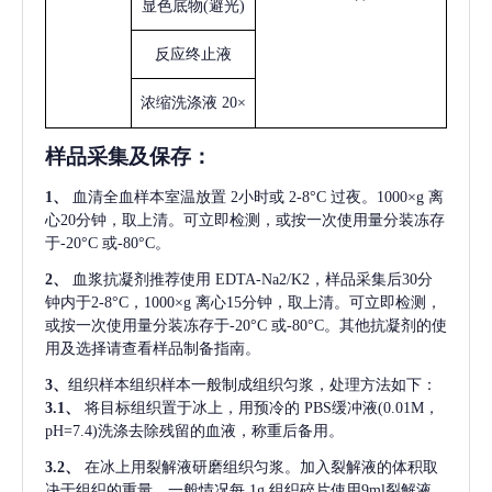
显色底物
(避光)
反应终止液
浓缩洗涤液
20×
样品采集及保存
：
1、
血清全血样本室温放置
2小时或 2-8°C 过夜。1000×g 离
心20分钟，取上清。可立即检测，或按一次使用量分装冻存
于-20°C 或-80°C。
2、
血浆抗凝剂推荐使用
EDTA-Na2/K2，样品采集后30分
钟内于2-8°C，1000×g 离心15分钟，取上清。可立即检测，
或按一次使用量分装冻存于-20°C 或-80°C。其他抗凝剂的使
用及选择请查看样品制备指南。
3、
组织样本组织样本一般制成组织匀浆，处理方法如下：
3.1、
将目标组织置于冰上，用预冷的
PBS缓冲液(0.01M，
pH=7.4)洗涤去除残留的血液，称重后备用。
3.2、
在冰上用裂解液研磨组织匀浆。加入裂解液的体积取
决于组织的重量，一般情况每
1g 组织碎片使用9ml裂解液。