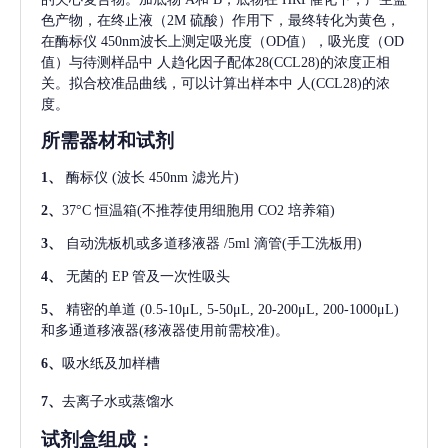
色产物，在终止液（2M 硫酸）作用下，最终转化为黄色，
在酶标仪 450nm波长上测定吸光度（OD值），吸光度（OD
值）与待测样品中
人趋化因子配体28(CCL28)
的浓度正相
关。拟合校准品曲线，可以计算出样本中
人(CCL28)
的浓
度。
所需器材和试剂
1、
酶标仪
(波长 450nm 滤光片)
2、
37°C 恒温箱(不推荐使用细胞用 CO2 培养箱)
3、
自动洗板机或多道移液器
/5ml 滴管(手工洗板用)
4、
无菌的
EP 管及一次性吸头
5、
精密的单道
(0.5-10μL, 5-50μL, 20-200μL, 200-1000μL)
和多通道移液器(移液器使用前需校准)。
6、
吸水纸及加样槽
7、
去离子水或蒸馏水
试剂盒组成：