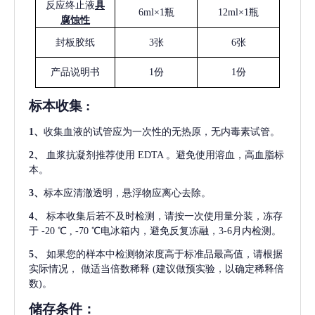
反应终止液
具
6ml×1瓶
12ml×1瓶
腐蚀性
封板胶纸
3张
6张
产品说明书
1份
1份
标本收集
:
1
、
收集血液的试管应为一次性的无热原，无内毒素试管。
2
、
血浆抗凝剂推荐使用
EDTA 。避免使用溶血，高血脂标
本。
3
、
标本应清澈透明，悬浮物应离心去除。
4
、
标本收集后若不及时检测，请按一次使用量分装，冻存
于
-20 ℃ , -70 ℃电冰箱内，避免反复冻融，3-6月内检测。
5
、
如果您的样本中检测物浓度高于标准品最高值，请根据
实际情况，
做适当倍数稀释
(建议做预实验，以确定稀释倍
数)。
储存条件：