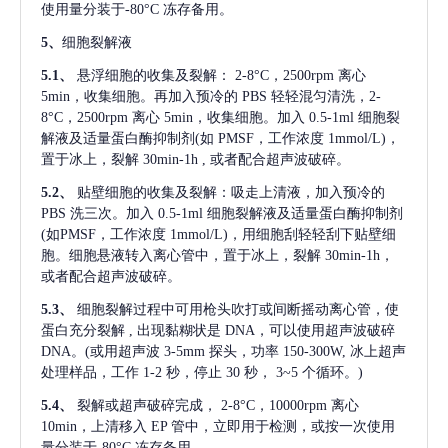
使用量分装于-80°C 冻存备用。
5、
细胞裂解液
5.1、
悬浮细胞的收集及裂解：
2-8°C，2500rpm 离心
5min，收集细胞。再加入预冷的 PBS 轻轻混匀清洗，2-
8°C，2500rpm 离心 5min，收集细胞。加入 0.5-1ml 细胞裂
解液及适量蛋白酶抑制剂(如 PMSF，工作浓度 1mmol/L)，
置于冰上，裂解 30min-1h , 或者配合超声波破碎。
5.2、
贴壁细胞的收集及裂解：吸走上清液，加入预冷的
PBS 洗三次。加入 0.5-1ml 细胞裂解液及适量蛋白酶抑制剂
(如PMSF，工作浓度 1mmol/L)，用细胞刮轻轻刮下贴壁细
胞。细胞悬液转入离心管中，置于冰上，裂解 30min-1h，
或者配合超声波破碎。
5.3、
细胞裂解过程中可用枪头吹打或间断摇动离心管，使
蛋白充分裂解
, 出现黏糊状是 DNA，可以使用超声波破碎
DNA。(或用超声波 3-5mm 探头，功率 150-300W, 冰上超声
处理样品，工作 1-2 秒，停止 30 秒， 3~5 个循环。)
5.4、
裂解或超声破碎完成，
2-8°C，10000rpm 离心
10min，上清移入 EP 管中，立即用于检测，或按一次使用
量分装于-80°C 冻存备用。