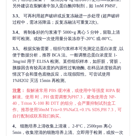
另外建议在裂解液中加入蛋白酶抑制剂，如 1mM PMSF。
3.3、
可再利用超声破碎或反复冻融进一步处理
(超声破碎
过程中，需冰浴降温；反复冻融法可重复2次)。
3.4、
将制备好的匀浆液于
5000×g 离心 5 分钟，留取上清
即可检测。或按一次使用量分装冻存于-20°C 或-80°C。
3.5、
根据实验需要，组织匀浆样本可先测定总蛋白浓度
,以
便于数据分析，推荐 BCA 法。一般调整总蛋白浓度至 1-
3mg/ml 用于 ELISA 检测。某些组织样本，如肝脏，肾脏，
胰腺因含有较高浓度的内源性过氧物酶, 在样品浓度较高的
情况下会和显色底物反应，出现假阳性。可尝试使用
1%H2O2 灭活 15min 再检测。
注意：
裂解液常用
PBS 缓冲液，或使用中等强度 RIPA 裂
解液。使用 时，PH 值需调整为PH7.3，避免使用含 NP-
40，Triton X-100 和 DTT 的组分，会严重抑制试剂盒工
作。推荐使用50mM Tris+0.9%NaCL+0.1% SDS,PH 7.3，可
自行配制或联系我们购买。
4、
细胞培养上清收集上清液，
2-8°C，2500rpm 离心
5min，收集澄清的细胞培养上清。立即用于检测，或按一次