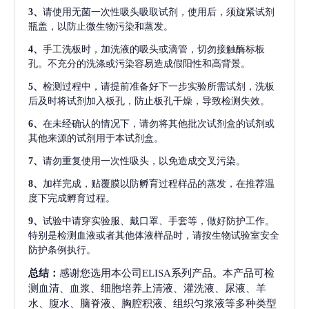
3、
请使用无菌一次性吸头吸取试剂，使用后，须旋紧试剂
瓶盖，以防止微生物污染和蒸发。
4、
手工洗板时，加洗液的吸头或滴管，切勿接触酶标板
孔。不充分的洗涤或污染容易造成假阳性和高背景。
5、
检测过程中，请提前准备好下一步实验所需试剂，洗板
后及时将试剂加入板孔，防止板孔干燥，导致检测失效。
6、
在未经确认的情况下，请勿将其他批次试剂盒的试剂或
其他来源的试剂用于本试剂盒。
7、
请勿重复使用一次性吸头，以免造成交叉污染。
8、
加样完成，贴覆膜以防孵育过程样品的蒸发，在推荐温
度下完成孵育过程。
9、
试验中请穿实验服、戴口罩、手套等，做好防护工作。
特别是检测血液或者其他体液样品时，请按生物试验室安全
防护条例执行。
总结：
感谢您选用本公司ELISA系列产品。本产品可检
测血清、血浆、细胞培养上清液、灌洗液、尿液、羊
水、腹水、脑脊液、胸腔积液、组织匀浆液等多种类型